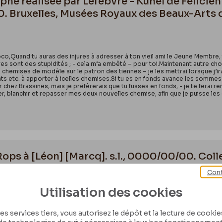
he réalisée par Lefebvre - Kunel de Félicien 
. Bruxelles, Musées Royaux des Beaux-Arts d
Quand tu auras des injures à adresser à ton vieil ami le Jeune Membre, tu f
es sont des stupidités ; - cela m’a embêté – pour toi.Maintenant autre cho
chemises de modèle sur le patron des tiennes – je les mettrai lorsque j’irai 
etc. à apporter à icelles chemises.Si tu es en fonds avance les sommes fo
r chez Brassines, mais je préfèrerais que tu fusses en fonds, - je te ferai 
ver, blanchir et repasser mes deux nouvelles chemise, afin que je puisse le
Rops à [Léon] [Marcq]. s.l., 0000/00/00. Col
Cont
nJeudi SalquinRue Ludustace 51À force de me promener sur Mettet Scry et Th
Utilisation des cookies
que tu sais que mes principes en fait d’art épistolaire s’opposent à ce que 
rait le Sicambre convenir avec toi du jour, de l’heure, du menu, des vins, 
isque tu connais les organisateurs du banquet Crocodilien dis-leur que le J
es services tiers, vous autorisez le dépôt et la lecture de cookies 
uoi que ce soit qui ait l’air d’une invitation, sans cela j’y aurais bien certain