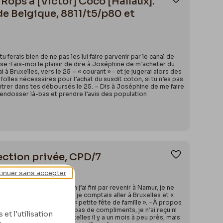
Rops à [Victor] Coco [Hallaux].
Ajouter aux
e Belgique, 8811/t5/p80 et
erais bien de ne pas les lui faire parvenir par le canal de
se :Fais-moi le plaisir de dire à Joséphine de m’acheter du
à Bruxelles, vers le 25 – « courant » - et je jugerai alors des
lles nécessaires pour l’achat du susdit coton, si tu n’es pas
rentrer dans tes déboursés le 25. – Dis à Joséphine de me faire
s endosser là-bas et prendre l’avis des population
lection privée, CPD/7
Ajouter aux
inuer sans accepter
ozée, Mon Cher Loupin j’ai fini par revenir à Namur, je ne
je réponde de suite, puis je comptais aller à Bruxelles et «
et des lampions de cette « petite fête de famille ». –À propos
eune Membre ne leur fait pas de compliments, je n’ai reçu ni
et l'utilisation
ement assisté.J’ai été à Bruxelles il y a un mois à peu près, mais