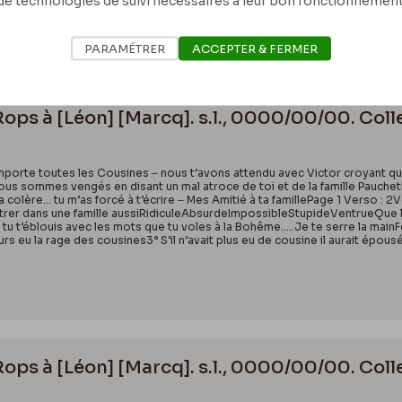
de technologies de suivi nécessaires à leur bon fonctionnement
mps d’aller à la noce Émile Rops-Capdeville et de donner à ces Russes une ha
PARAMÉTRER
ACCEPTER & FERMER
Rops à [Léon] [Marcq]. s.l., 0000/00/00. Col
mporte toutes les Cousines ‒ nous t’avons attendu avec Victor croyant que
 nous sommes vengés en disant un mal atroce de toi et de la famille Pauc
 ma colère… tu m’as forcé à t’écrire ‒ Mes Amitié à ta famillePage 1 Verso :
ntrer dans une famille aussiRidiculeAbsurdeImpossibleStupideVentrueQue l
tu t’éblouis avec les mots que tu voles à la Bohême…..Je te serre la mainF
jours eu la rage des cousines3° S’il n’avait plus eu de cousine il aurait épo
Rops à [Léon] [Marcq]. s.l., 0000/00/00. Col