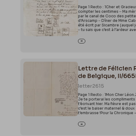
Page 1 Recto : 1Cher et Gracieu
compter les centimes ‒ Ma mère 
par le canal de Coco des petite
d’Arscamp ‒ Dîner de Mme Cabel
été écrit par Sicambre (auquel j
‒ tu sais que c’est à l’ardeur a
Lettre de Félicien
de Belgique, II/66
letter
2615
Page 1 Recto : 1Mon Cher Léon.J
Je te porterai les compliments 
t’écrivant hier. Ma fièvre est 
c’est le baiser maternel & doux d
t’embrasse !Pour la Chronique – 