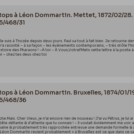
 Rops à Léon Dommartin. Mettet, 1872/02/28. 
55/468/31
 suis à Thozée depuis deux jours. Paul va tout à fait bien. Je retourne demai
ui m’a raconté – à sa façon – les évènements contemporains, – très drôle
stoire des Pharaons ! –À toi – À Vous,VotreFMets cette lettre à la poste à 
i – chez tes deux chez toi
 Rops à Léon Dommartin. Bruxelles, 1874/01/19
55/468/36
e.Mais. Cher Vieux, je n’ai encore rien de nouveau ! J’ai vu Pétrus, je lui ai
te défiante & d’attente que tu connais ! – Il voulait évidemment me voir a
haine & probablement très rapprochée entrevue une demande formelle & à laqu
: – Léon Dommartin revient probablement « à Bruxelles est ce que dans ce cas 