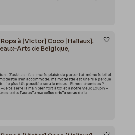
Rops à [Victor] Coco [Hallaux].
Ajouter aux
eaux-Arts de Belgique,
on…J’oubliais : fais-moi le plaisir de porter toi-même le billet
 Ma modestie s’en accommode, ma modestie est une fille perdue
sir – le plus tôt possible sera le mieux –Et mes chemises ? –
Je te serre la main bien fort à toi et à notre vieux Loupin –
s-toi tu l’aurasTu marcellus erisTu seras de la