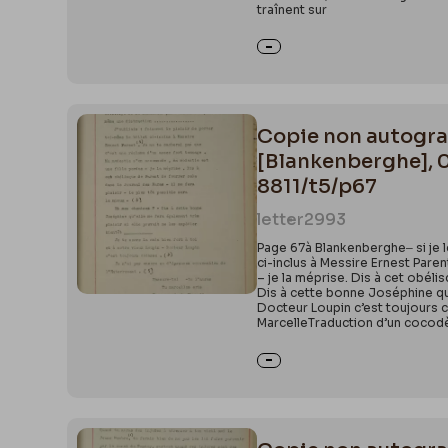
traînent sur
Copie non autograp
[Blankenberghe], 
8811/t5/p67
letter
2993
Page 67à Blankenberghe‒ si je le
ci-inclus à Messire Ernest Pare
– je la méprise. Dis à cet obéli
Dis à cette bonne Joséphine qu’e
Docteur Loupin c’est toujours c
MarcelleTraduction d’un cocod