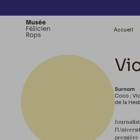
Accèder directement au contenu
Accueil
Vi
Surnom
Coco ; Vic
de la Hes
Journalis
l’Univers
première