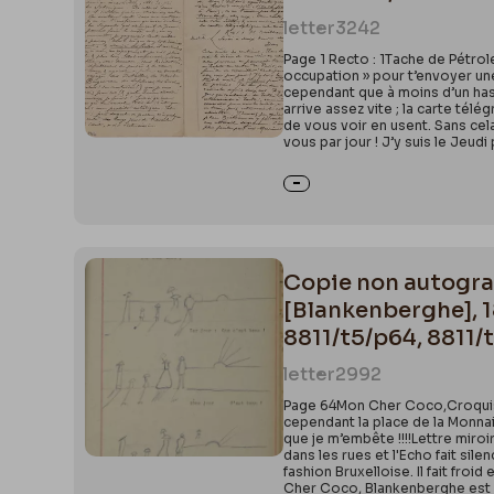
première 
Langues et 
letter
3242
sous l’a
Depuydt P
amoureuse
Page 1 Recto : 1Tache de Pétrole
Philippe,
L
occupation » pour t’envoyer une 
cependant que à moins d’un hasar
2025, Musée
Actualisé 
arrive assez vite ; la carte té
de vous voir en usent. Sans cel
vous par jour ! J’y suis le Jeud
Copie non autograp
[Blankenberghe], 1
8811/t5/p64, 8811/
letter
2992
Page 64Mon Cher Coco,CroquisIe
cependant la place de la Monnai
que je m’embête !!!!Lettre miro
dans les rues et l'Echo fait sil
fashion Bruxelloise. Il fait fro
Cher Coco, Blankenberghe est ch