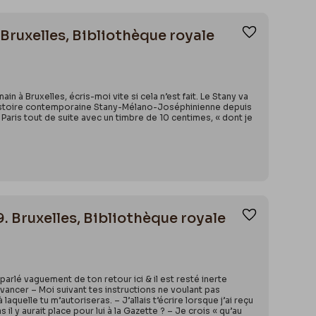
Bruxelles, Bibliothèque royale
Ajouter aux
n à Bruxelles, écris-moi vite si cela n’est fait. Le Stany va
 l’histoire contemporaine Stany-Mélano-Joséphinienne depuis
Paris tout de suite avec un timbre de 10 centimes, « dont je
. Bruxelles, Bibliothèque royale
Ajouter aux
 parlé vaguement de ton retour ici & il est resté inerte
vancer – Moi suivant tes instructions ne voulant pas
elle tu m’autoriseras. – J’allais t’écrire lorsque j’ai reçu
il y aurait place pour lui à la Gazette ? – Je crois « qu’au