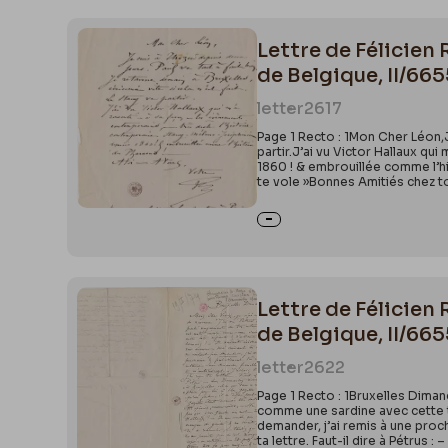
Lettre de Félicien
de Belgique, II/66
letter
2617
Page 1 Recto : 1Mon Cher Léon,Je
partir.J’ai vu Victor Hallaux q
1860 ! & embrouillée comme l’hi
te vole »Bonnes Amitiés chez to
Lettre de Félicien
de Belgique, II/66
letter
2622
Page 1 Recto : 1Bruxelles Dimanch
comme une sardine avec cette tê
demander, j’ai remis à une proc
ta lettre. Faut-il dire à Pétrus 