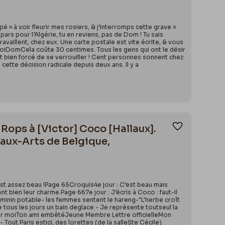
une huile sur toile où ce dernier est représenté
e 2013-2014, p. 21-24.
s la paille à côté d’un porc qu’il étreint
n Rops », Carpiaux Véronique & Comar
é » à voir fleurir mes rosiers, & j’interromps cette grave «
e l'exposition, 19 octobre 2024 au 9 mars
ars pour l’Algérie, tu en reviens, pas de Dom ! Tu sais
availlent, chez eux. Une carte postale est vite écrite, & vous
 35
z toiDomCela coûte 30 centimes. Tous les gens qui ont le désir
est bien forcé de se verrouiller ! Cent personnes sonnent chez
 cette décision radicale depuis deux ans. Il y a
Rops à [Victor] Coco [Hallaux].
Ajouter aux
aux-Arts de Belgique,
est assez beau !Page 65Croquis4e jour : C’est beau mais
 bien leur charme.Page 667e jour : J’écris à Coco : faut-il
féminin potable- les femmes sentent le hareng-"L'herbe croît
re tous les jours un bain deglace - Je représente toutseul la
as pour moiTon ami embêtéJeune Membre Lettre officielleMon
ut Paris estici, des lorettes (de la salleSte Cécile)