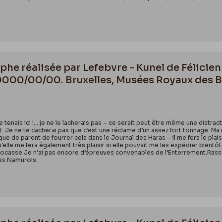
he réalisée par Lefebvre - Kunel de Félicien 
0000/00/00. Bruxelles, Musées Royaux des B
 tenais ici !… je ne le lacherais pas – ce serait peut être même une distracti
nt. Je ne te cacherai pas que c’est une réclame d’un assez fort tonnage.
sque de parent de fourrer cela dans le Journal des Haras – il me fera le plai
lle me fera également très plaisir si elle pouvait me les expédier bientôt –
ocasse.Je n’ai pas encore d’épreuves convenables de l’Enterrement.Rassure
ès Namurois.