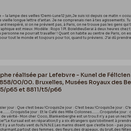
version de la
tentation de Saint Antoine
; il s’agit d’
littératures françaises et romanes, Liège, ULg, anné académiqu
spect d’un prélat libidineux, béatement couché dan
iet, « La genèse de
la Tentation de Saint Antoine
de Félicie
ment ; Victor Hallaux prête ses traits à Saint Antoine.
 – la lampe des veilles !Demi-Lune12 juin,Je suis ici depuis ce matin « occup
'Album du Diable. Les Tentations de Félicien Rops
, catalogue d
vieille longue lettre d’antan. Je ne comprenais rien à tes agissements. Tu p
d inespéré, si on ne prévient pas, à Paris, on ne trouve pas les gens qui tr
 Félicien Rops - Province de Namur, Snoeck éditions, 2024, p.
par G. Di Stazio, mars 2025
légraphique est mieux :Modèle : Rops 1 Pl. BoieldieuSerai à deux heures che
a personne ne pourrait travailler ! Quant on habite au centre de Paris, on 
i pour tout le monde et toujours pour toi, quand tu préviens. J’ai dû prendre
he réalisée par Lefebvre - Kunel de Félicien 
858/00/00. Bruxelles, Musées Royaux des Be
t5/p65 et 8811/t5/p66
r jour : Que c’est beau !Croquis2e jour : C’est beau !Croquis3e jour : C’
e………Croquis5e jour : Et le Café des Mille Colonnes………Croquis6e jour : ont
ir de vérité- Mon cher Coco, Blankenberghe est un trou.Il n'y a pas un nez 
ence!"Le Kursaal est en réparation;Il y a six étrangers quis'obstinent à prend
id et il y a un foutu vent du N.N.N.E.Les marins disent que c'estle bon - p
armant,partout des femmes, des fleurs,des drapeaux, du bruit,des fêtes- To