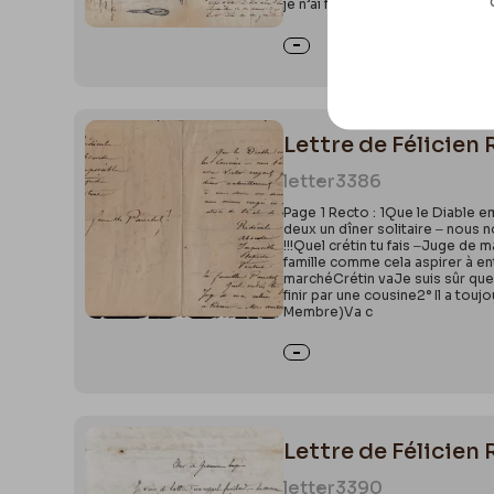
je n’ai fait que paraître, le te
Lettre de Félicien 
letter
3386
Page 1 Recto : 1Que le Diable e
deux un dîner solitaire ‒ nous
!!!Quel crétin tu fais ‒Juge de
famille comme cela aspirer à e
marchéCrétin vaJe suis sûr que 
finir par une cousine2° Il a tou
Membre)Va c
Lettre de Félicien 
letter
3390