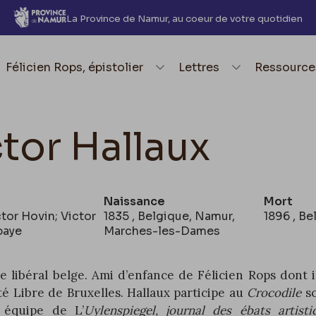
La Province de Namur, au coeur de votre quotidien
element.menu.open_menu
Félicien Rops, épistolier
element.menu.open_me
Lettres
element.
Ressource
ctor Hallaux
Naissance
Mort
tor Hovin; Victor
1835 , Belgique, Namur,
1896 , Be
baye
Marches-les-Dames
te libéral belge. Ami d’enfance de Félicien Rops dont 
ité Libre de Bruxelles.
Hallaux
participe au
Crocodile
s
 équipe de L’
Uylenspiegel, journal des ébats artisti