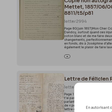
Copie non autograp
Mettet, 1857/06/00
8811/t5/p81
letter
2994
Page 80(juin 1857)Mon Cher Coco,
Dandoy, surtout quand ces injur
coton blanc et de me faire deux 
changements, perfectionnements 
en fonds, dis à Joséphine d’alle
également le plaisir de faire la
Lettre de Félicien 
letter
3385
Page 1 Recto : 1Mercredi Salqui
t’ai pas répondu de suite parce 
parlant à ta personne » comme di
de « petite fête de famille » pu
En autorisant c
lettre d’invitation, ni carte ni q