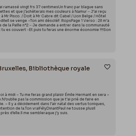
’ai ramassé vingt frs 37 centimesUn franc par blague sans
dettes et que j’achèterais mes couleurs à Namur ‒ J’ai reçu
 Mr Pisco. / Doit à Mr Cabre dit Cabel / Lion Belge / Hôtel
ileIl se venge –Ton ami désoléF. RopsPage 1 Verso : 2Il m’a
 rue de la Paille n°2 ‒ Je demande a entrer dans la communauté
ont tu es couvert ‒Et puis tu feras une énorme économie !!!!Son
Bruxelles, Bibliothèque royale
Ajouter aux
i à midi – Tu me feras grand plaisir Émile Hermant en sera –
N’oublie pas la commission que je t’ai prié de faire en
 – Il y a décidement dans l’air natal des vertus toniques,
'intention de la.Ton vraiFélyDinantPaul ne tousse plusil
près d’elle.Il me sembleraque j’y suis.