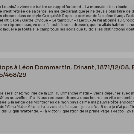
x LoupinJe viens de battre un rappel furibond – La monnaie s’est réunie – j
s’est retirée de sa tente, en me déclarant que je ne devais plus faire de 
s choses dans ce style.CroquisMr Rops Le porteur de la scène franç / Doit à
 dit Cabu / Garde Civique – Le tambour ‒ / LerouxJe l’ai abonné au Crocod
e ne réponds pas, vu que j’ai oublié son adresse), que tu allais habiter la
vec laquelle je foutais le camp tous les soirs que tu dois les distinctions d
 Rops à Léon Dommartin. Dinant, 1871/12/08. 
55/468/29
e serai chez moi rue de la Loi 115 Dimanche matin – Viens déjeuner avec mo
& les nouvelles d’ici. Nous redescendrons à deux heures en ville ensemble.
passée & la neige des Montagnes de mon pays calme ma pauvre tête endolorie.
e l’Alma Mater.À toi si tu la vois dis-lui que – je suis fou & que je n'ai pas l
dis lui quil m’attende. – (à Victor). question de la prime.Page 1 Recto : 2Va 