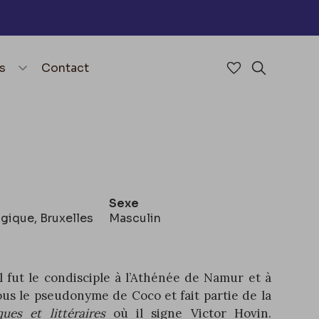
nu
menu.open_menu
s
Contact
Accéder à mes 
Rechercher
Sexe
lgique, Bruxelles
Masculin
il fut le condisciple à l’Athénée de Namur et à
ous le pseudonyme de Coco et fait partie de la
ques et littéraires
où il signe Victor Hovin.