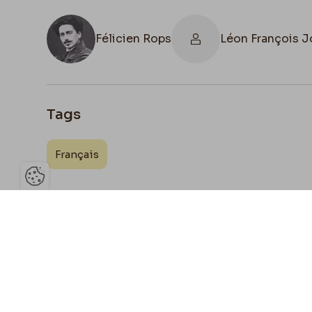
Félicien Rops
Léon François 
Tags
Français
Ouvrir la barre de gestion des 
Joign