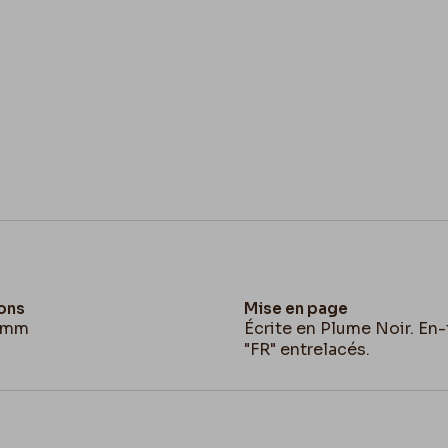
ons
Mise en page
1 mm
Écrite en Plume Noir. En-
"FR" entrelacés.