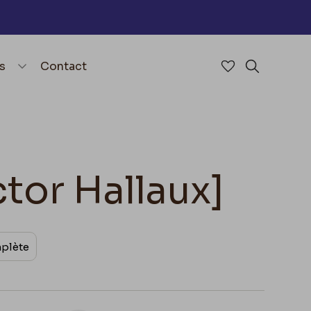
nu
menu.open_menu
s
Contact
Accéder à mes 
Rechercher
ctor Hallaux]
mplète