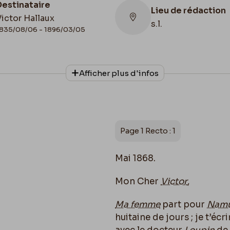
Destinataire
Lieu de rédaction
ictor Hallaux
s.l.
835/08/06 - 1896/03/05
Lieu de conservat
Afficher plus d'infos
Belgique, Bruxelles
Collationnage
Bibliothèque royal
Autographe
Belgique, Cabinet 
Manuscrits
Page 1 Recto : 1
Mai 1868.
Mon Cher
Victor
,
Ma femme
part pour
Nam
huitaine de jours ; je t’écr