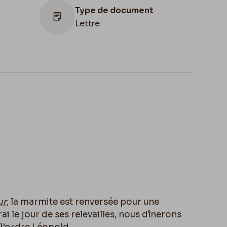
Type de document
Lettre
ion
,
Apostille
e de
mai 1868
des
ur
, la marmite est renversée pour une
irai le jour de ses relevailles, nous dînerons