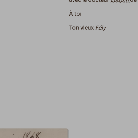
avec le docteur
Loupin
de
À toi
Ton vieux
Fély