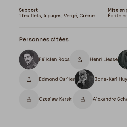
Support
Mise en
1 feuillets, 4 pages, Vergé, Crème.
Écrite e
Personnes citées
Félicien Rops
Henri Liesse
Edmond Carlier
Joris-Karl H
Czeslaw Karski
Alexandre Sch