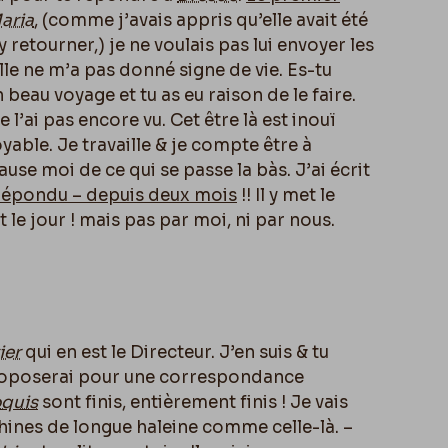
aria
, (comme j’avais appris qu’elle avait été
 y retourner,) je ne voulais pas lui envoyer les
lle ne m’a pas donné signe de vie. Es-tu
un beau voyage et tu as eu raison de le faire.
 l’ai pas encore vu. Cet être là est inouï
yable. Je travaille & je compte être à
Cause moi de ce qui se passe la bàs. J’ai écrit
répondu – depuis deux mois
!! Il y met le
t le jour ! mais pas par moi, ni par nous.
ier
qui en est le Directeur. J’en suis & tu
 proposerai pour une correspondance
quis
sont finis, entièrement finis ! Je vais
nes de longue haleine comme celle-là. –