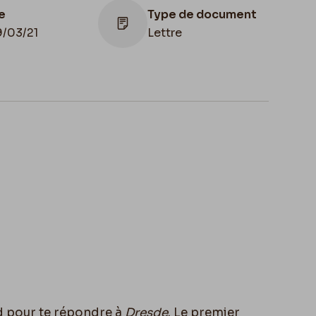
e
Type de document
9/03/21
Lettre
Lieu de conservation
Belgique, Bruxelles,
Bibliothèque royale de
Belgique, Cabinet des
Manuscrits
ard pour te répondre à
Dresde
.
Le premier