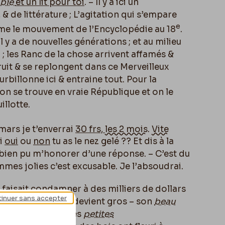
abie
et un lit pour toi
. – Il y a ici un
 & de littérature ; L’agitation qui s’empare
e
omme le mouvement de l’Encyclopédie au 18
.
il y a de nouvelles générations ; et au milieu
1 ; les Ranc de la chose arrivent affamés &
bruit & se replongent dans ce Merveilleux
billonne ici & entraine tout. Pour la
 on se trouve en vraie République et on le
illotte.
 mars je t’enverrai
30 frs,
les 2 mois
.
Vite
si
oui
ou
non
tu as le nez gelé ?? Et dis à la
 bien pu m’honorer d’une réponse. – C’est du
mes jolies c’est excusable. Je l’absoudrai.
 faisait condamner à des milliers de dollars
inuer sans accepter
bien !! –
Gouzien
devient gros – son
beau
le âme au diable. Les
petites