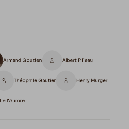
Armand Gouzien
Albert Filleau
Théophile Gautier
Henry Murger
e l'Aurore