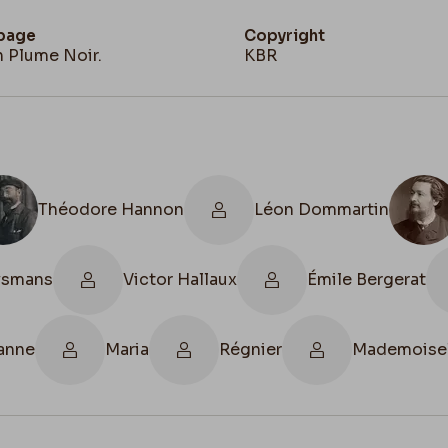
 page
Copyright
n Plume Noir.
KBR
Théodore Hannon
Léon Dommartin
uysmans
Victor Hallaux
Émile Bergerat
anne
Maria
Régnier
Mademoisell