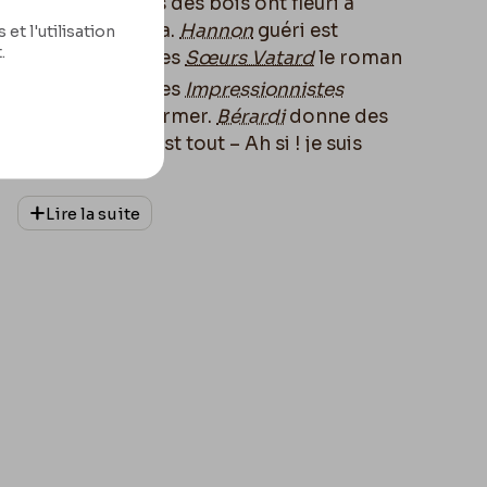
ssi ; les anémones des bois ont fleuri à
s été constater cela.
Hannon
guéri est
et l'utilisation
.
ut être jusque là – Les
Sœurs Vatard
le roman
e
 2
édition déja. Les
Impressionnistes
ons
viennent de fermer.
Bérardi
donne des
et a du succès. C’est tout – Ah si ! je suis
Lire la suite
mme
Mlle l’Aurore
qui m’a féru au bal des
di Dernier et qui était superbe en «
 – Nous avons été là en sortant d’un fort
r
is assis auprès d’un m
très savant qui avait
algala en
Judée
, capitale des Benjamites. Il
rski, et il m’a juré que Galgala n’était pas
s ! quil fallait toujours dire que c’était
lieux » o
ù
il doit être encore. Je ne l’ai plus