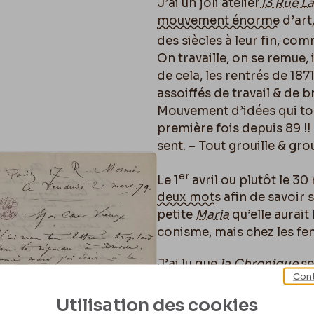
J’ai un
joli atelier
13 Rue L
mouvement énorme
d’art,
des siècles à leur fin, c
On travaille, on se remue, 
de cela, les rentrés de 187
assoiffés de travail & de 
Mouvement d’idées qui tour
première fois depuis 89 !!
sent. – Tout grouille & grou
er
Le 1
avril ou plutôt le 30
deux mots
afin de savoir 
petite
Maria
qu’elle aurait
conisme, mais chez les fem
J’ai lu que
la Chronique
se
Cont
d’amende.
Hallaux
se met 
père
a failli rendre sa bel
Utilisation des cookies