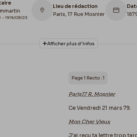
taire
Lieu de rédaction
Dat
mmartin
Paris, 17 Rue Mosnier
187
1 - 1919/08/23
Afficher plus d'infos
Collationnage
Date de fin
Autographe
1879/03/21
Page 1 Recto : 1
Paris
17 R. Mosnier
Ce Vendredi 21 mars 79.
Mon Cher Vieux
J’ai reçu ta lettre trop t