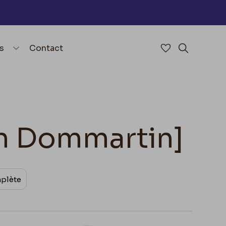
nu
menu.open_menu
s
Contact
Accéder à mes 
Rechercher
on Dommartin]
mplète