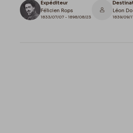
Expéditeur
Destina
Félicien Rops
Léon Do
1833/07/07 - 1898/08/23
1839/09/1
N° d'inventaire
II/6655/468/109