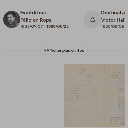
Expéditeur
Destinatai
Félicien Rops
Victor Hall
1833/07/07 - 1898/08/23
1835/08/06 -
N° d'inventaire
Collationnage
Afficher plus d'infos
III/215/11/32
Autographe
Lieu de conservation
Belgique, Bruxelles, Bibliothèque royale de
Belgique, Cabinet des Manuscrits