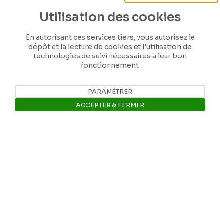
Utilisation des cookies
En autorisant ces services tiers, vous autorisez le
dépôt et la lecture de cookies et l'utilisation de
technologies de suivi nécessaires à leur bon
fonctionnement.
Nos coordonnées
PARAMÉTRER
ACCEPTER & FERMER
Tél: +32 81 77 67 55
Ouvrir la barre de gestion des 
E-mail: info@museerops.be
Instagram
Facebook