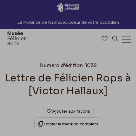
Accèder directement au contenu
La Province de Namur, au coeur de votre quotidien
Accéder à me
Recherch
Ouv
Numéro d'édition: 1032
Lettre de Félicien Rops à
[Victor Hallaux]
Ajouter aux favoris
Copier la mention complète