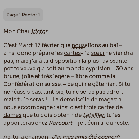
Page 1 Recto : 1
Mon Cher
Victor
C’est Mardi 17 février que
nous
allons au bal –
ainsi donc prépare les
cartes
– la
sœur
ne viendra
pas, mais j’ai à ta disposition la plus ravissante
petite veuve qui soit au monde cyprisien – 30 ans
brune, jolie et très légère – libre comme la
Confédération suisse, – ce qui ne gâte rien. Si tu
ne réussis pas, tant pis, tu ne seras pas adroit –
mais tu le seras ! – La demoiselle de magasin
nous accompagne : ainsi c’est
trois cartes de
dames
que tu dois obtenir de
Letellier
, tu les
apporteras chez
Rorcourt
– je t’écrirai du reste.
As-tu la chanson :
J’ai mes amis été cochon
?