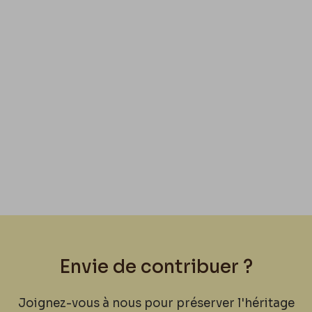
n’a ces chansons
À mardi
Réponds.
Je voudrais aussi les deux chansons de
Noiset
:
Mr un tel et Mme Une telle – imitations du cœur
et de la bagatelle de Bovie –
Loupin
doit les avoir.
Envie de contribuer ?
Joignez-vous à nous pour préserver l'héritage