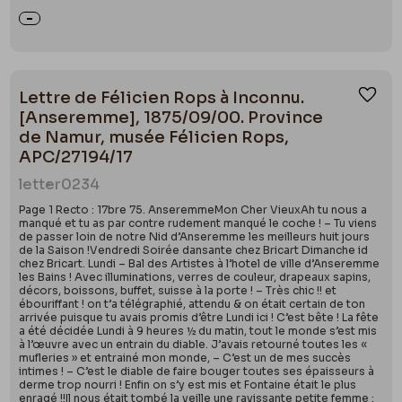
Lettre de Félicien Rops à Inconnu.
Ajou
[Anseremme], 1875/09/00. Province
de Namur, musée Félicien Rops,
APC/27194/17
letter
0234
Page 1 Recto : 17bre 75. AnseremmeMon Cher VieuxAh tu nous a
manqué et tu as par contre rudement manqué le coche ! – Tu viens
de passer loin de notre Nid d’Anseremme les meilleurs huit jours
de la Saison !Vendredi Soirée dansante chez Bricart Dimanche id
chez Bricart. Lundi – Bal des Artistes à l’hotel de ville d’Anseremme
les Bains ! Avec illuminations, verres de couleur, drapeaux sapins,
décors, boissons, buffet, suisse à la porte ! – Très chic !! et
ébouriffant ! on t’a télégraphié, attendu & on était certain de ton
arrivée puisque tu avais promis d’être Lundi ici ! C’est bête ! La fête
a été décidée Lundi à 9 heures ½ du matin, tout le monde s’est mis
à l’œuvre avec un entrain du diable. J’avais retourné toutes les «
mufleries » et entrainé mon monde, – C’est un de mes succès
intimes ! – C’est le diable de faire bouger toutes ses épaisseurs à
derme trop nourri ! Enfin on s’y est mis et Fontaine était le plus
enragé !!Il nous était tombé la veille une ravissante petite femme :