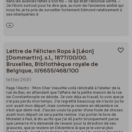
dans les avances faites à son fils – ce qui était l’absolue vérité. –
Je t’écris surtout pour te dire que, au nom de l’ancienne amitié qui
nous lie, je te prie de surveiller fortement Edmond relativement à
ses intempéries d
Lettre de Félicien Rops à [Léon]
Ajou
[Dommartin]. s.l., 1877/00/00.
Bruxelles, Bibliothèque royale de
Belgique, II/6655/468/100
letter
2681
Page 1 Recto : 1Mon Cher VieuxMe voilà réinstallé à l’atelier de la
rue du Bac, en attendant que l’affaire de la petite maison de la rue
de Constantinople se décide. Je suis déja au travail, tu vois que je
n’ai pas perdu mon temps. J’ai regretté beaucoup de n’avoir pu te
voir avant mon départ, mais comme je reviens en décembre ce
n’est que demi-mal. J’aurais voulu te parler d’une foule de choses
avant mon départ ce sera partie remise. Vas porter le livre de
Michelet à Paul, & dis au fils que j’ai dû partir brusquement parce
que Lemerre m’a demandé de revenir pour la direction de ses
gravures, que je reviens en Décembre & que je le verrai plus