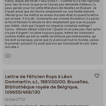
francs, lequel ami ferait « faux bond » – Comme tu n’a rien répondu
pour rien du tout ce que je ne t’aurais pas demandé d’ailleurs, tu
peux garder pour toi cette littérature de Nivelles en Brabant. Je
n’avais envie que de t’écrire simplement sur une feuille blanche
:Merde !pour me mettre au niveau.Gouzien était ici quand ta lettre
est arrivée : il m’a dit : Dommartin est comme Rochefort, il a perdu
le Nord Parisien.Tu devais te dire simplement que si je ne payais
pas Adèle, c’est que l’argent sur lequel je comptais mePage 1
Verso : 2faisais défaut voilà tout ! Quand on ne paie pas c’est qu’on
n’a pas d’argent ! on aime toujours payer, même les créanciers
comme Adèle qui est un vieille carotteuse peu intéressante, qui
me doit sa baraque, parce que j’y ai envoyé tout le monde, Liesse
le premier, puisqu’il n’y avait que moi qui connaissait le coin. Sans
moi elle s
Lettre de Félicien Rops à Léon
Ajou
Dommartin. s.l., 1881/00/00. Bruxelles,
Bibliothèque royale de Belgique,
II/6655/468/130
letter
2710