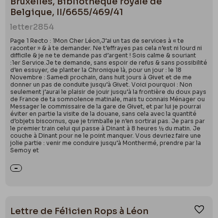
Bruxelles, Bibliothèque royale de
Belgique, II/6655/469/41
letter
2854
Page 1 Recto : 1Mon Cher Léon,J’ai un tas de services à « te
raconter » & à te demander. Ne t’effrayes pas cela n’est ni lourd ni
difficile & je ne te demande pas d’argent ! Sois calme & souriant
:1er Service.Je te demande, sans espoir de refus & sans possibilité
d’en essuyer, de planter la Chronique là, pour un jour : le 18
Novembre : Samedi prochain, dans huit jours à Givet et de me
donner un pas de conduite jusqu’à Givet. Voici pourquoi : Non
seulement j’aurai le plaisir de jouir jusqu’à la frontière du doux pays
de France de ta somnolence matinale, mais tu connais Ménager ou
Messager le commissaire de la gare de Givet, et par lui je pourrai
éviter en partie la visite de la douane, sans cela avec la quantité
d’objets biscornus, que je trimballe je n’en sortirai pas. Je pars par
le premier train celui qui passe à Dinant à 8 heures ½ du matin. Je
couche à Dinant pour ne le point manquer. Vous devriez faire une
jolie partie : venir me conduire jusqu’à Monthermé, prendre par la
Semoy et
Lettre de Félicien Rops à Léon
Ajou