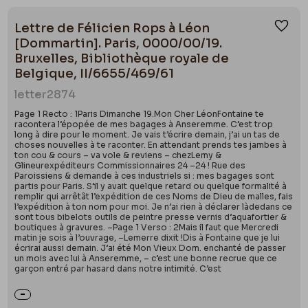
Lettre de Félicien Rops à Léon
Ajou
[Dommartin]. Paris, 0000/00/19.
Bruxelles, Bibliothèque royale de
Belgique, II/6655/469/61
letter
2874
Page 1 Recto : 1Paris Dimanche 19.Mon Cher LéonFontaine te
racontera l’épopée de mes bagages à Anseremme. C’est trop
long à dire pour le moment. Je vais t’écrire demain, j’ai un tas de
choses nouvelles à te raconter. En attendant prends tes jambes à
ton cou & cours – va vole & reviens – chezLemy &
Glineurexpéditeurs Commissionnaires 24 –24 ! Rue des
Paroissiens & demande à ces industriels si : mes bagages sont
partis pour Paris. S’il y avait quelque retard ou quelque formalité à
remplir qui arrêtât l’expédition de ces Noms de Dieu de malles, fais
l’expédition à ton nom pour moi. Je n’ai rien à déclarer làdedans ce
sont tous bibelots outils de peintre presse vernis d’aquafortier &
boutiques à gravures. –Page 1 Verso : 2Mais il faut que Mercredi
matin je sois à l’ouvrage, –Lemerre dixit !Dis à Fontaine que je lui
écrirai aussi demain. J’ai été Mon Vieux Dom. enchanté de passer
un mois avec lui à Anseremme, – c’est une bonne recrue que ce
garçon entré par hasard dans notre intimité. C’est