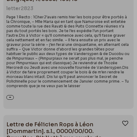
letter
2823
Page 1 Recto : 1CherJ’avais remis hier les bois pour être portés à
la Chronique, – Mlle Maria qui en tant que Namuroise est entetée
comme toute la rue des Ravati & des Puits Connette réunies n’a
pas du tout portés les bois. Je te l’es expédie l’un portant
l’autre.Dis à Victor « qu’il commence avec cela, qu’il fasse graver
cela nettement et en fac simile. – Il fera ensuite un prix avec le
graveur pour la série – j’en ferai une cinquantaine, en alternant cela
suffira – Que Victor donne d’abord les grandes têtes pour
habituer le public aux deux types de Vandersypen & de Ducobu ou
de Pimpurniaux – (Pimpurpiaux ne serait pas plus mal, je penche
pour Pimpurniaux qui est classique) Je reviendrai de Thozée
Mercredi ou Jeudi avec une nouvelle fournée de Vandersypen.Dis
à Victor de faire proprement couper le bois & de m’en rendre le
morceau blanc intact. Dis lui qu’il peut annoncer le Secret de
Polichinelle pour le commencement de Janvier comme prime. – Tu
comprends que je ne veux pas le laisser
Lettre de Félicien Rops à Léon
Ajou
[Dommartin]. s.l., 0000/00/00.