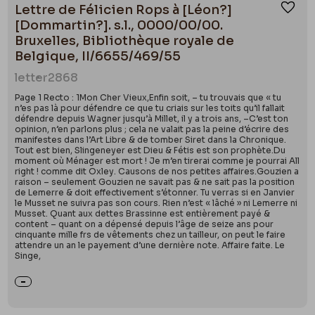
Lettre de Félicien Rops à [Léon?]
Ajou
[Dommartin?]. s.l., 0000/00/00.
Bruxelles, Bibliothèque royale de
Belgique, II/6655/469/55
letter
2868
Page 1 Recto : 1Mon Cher Vieux,Enfin soit, – tu trouvais que « tu
n’es pas là pour défendre ce que tu criais sur les toits qu’il fallait
défendre depuis Wagner jusqu’à Millet, il y a trois ans, –C’est ton
opinion, n’en parlons plus ; cela ne valait pas la peine d’écrire des
manifestes dans l’Art Libre & de tomber Siret dans la Chronique.
Tout est bien, Slingeneyer est Dieu & Fétis est son prophète.Du
moment où Ménager est mort ! Je m’en tirerai comme je pourrai All
right ! comme dit Oxley. Causons de nos petites affaires.Gouzien a
raison – seulement Gouzien ne savait pas & ne sait pas la position
de Lemerre & doit effectivement s’étonner. Tu verras si en Janvier
le Musset ne suivra pas son cours. Rien n’est « lâché » ni Lemerre ni
Musset. Quant aux dettes Brassinne est entièrement payé &
content – quant on a dépensé depuis l’âge de seize ans pour
cinquante mille frs de vêtements chez un tailleur, on peut le faire
attendre un an le payement d’une dernière note. Affaire faite. Le
Singe,