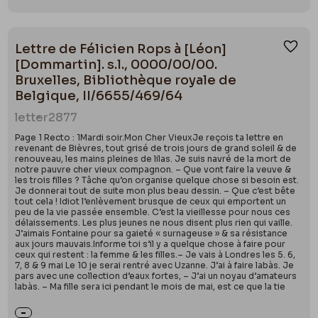
Lettre de Félicien Rops à [Léon]
Ajou
[Dommartin]. s.l., 0000/00/00.
Bruxelles, Bibliothèque royale de
Belgique, II/6655/469/64
letter
2877
Page 1 Recto : 1Mardi soir.Mon Cher VieuxJe reçois ta lettre en
revenant de Bièvres, tout grisé de trois jours de grand soleil & de
renouveau, les mains pleines de lilas. Je suis navré de la mort de
notre pauvre cher vieux compagnon. – Que vont faire la veuve &
les trois filles ? Tâche qu’on organise quelque chose si besoin est.
Je donnerai tout de suite mon plus beau dessin. – Que c’est bête
tout cela ! Idiot l’enlèvement brusque de ceux qui emportent un
peu de la vie passée ensemble. C’est la vieillesse pour nous ces
délaissements. Les plus jeunes ne nous disent plus rien qui vaille.
J’aimais Fontaine pour sa gaieté « surnageuse » & sa résistance
aux jours mauvais.Informe toi s’il y a quelque chose à faire pour
ceux qui restent : la femme & les filles.– Je vais à Londres les 5. 6,
7, 8 & 9 mai Le 10 je serai rentré avec Uzanne. J’ai à faire labàs. Je
pars avec une collection d’eaux fortes, – J’ai un noyau d’amateurs
labàs. – Ma fille sera ici pendant le mois de mai, est ce que la tie