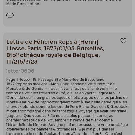
Marie Bonvalot he
Lettre de Félicien Rops à [Henri]
Ajou
Liesse. Paris, 1877/01/03. Bruxelles,
Bibliothèque royale de Belgique,
III/215/3/23
letter
0606
Page 1 Recto : 19. Passage Ste MarieRue du Bac3. janv.
1877.Réponds moi vite –Mon Cher LiesseMe voici retour de
Monaco & de Gènes, – nous n’avons fait : qu’aller & venir, – le
temps de voir les toilettes d’Été, d’aller en yacth jusqu’à la Villa
Doria, de cueillir un gros bouquet d’héliotropes dans les jardins de
Monte-Carlo & de l’apporter galamment à une belle dame qui a les
cheveux blonds comme les ors du Père Blanc. Gouzien & Godebski
m’ont accompagné dans ce fantastique voyage qui avait l’air d’une
gageure. Que veux-tu ? Je ne sais plus passer l’hiver ici, au
premier nez rouge de Novembre j’ai l’envie de filer comme
l’hirondelle de Mme de Sévigné ; – il me pousse une vraie nostalgie
d’olivierades de palmiers & d’orangers, & je n’ai plus dans la
bouche que le cri de Ruckaert : des aîles ! des aîles ! – Que c’est