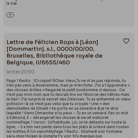
la sœ
Lettre de Félicien Rops à [Léon]
Ajou
[Dommartin]. s.l., 0000/00/00.
Bruxelles, Bibliothèque royale de
Belgique, II/6655/460
letter
2090
Page 1 Recto : 1CroquisF RCher Vieux,Tu ne m’as pas répondu, tu
n’es pas venu à Anseremme, mais je m’en fiche. J’ai à t’apprendre «
des choses drôles » Regarde le petit bonhomme ci dessus : Ce
n’est pas mon nom que tu devrais lire sur l’écorce des hêtres mais
le tien ! J’ai surpris le secret des Déesses. Tu as enflammé un cœur
polisson ! & ce n’est pas celui que tu croyais ! Une « des
demoiselles de Dinant » te porte en sa senestre & je te dirai
laquelle ! Viens Dimanche si tu peux – Tu es un veinard. Pas un mot
à Edmond, Il – dérangerait les choses & serait indiscret
commePage 1 Verso : 2d’habitude. Lui, on le déteste sur toute la
ligne, – il a mis ses pieds dans tous les plats & orduré dans toutes
les bottes.À toi vieuxFélyPage 1 Recto : 3Samedi soir Fontaine
sera chez Hogen & compte t’y voir. N’y manque pas