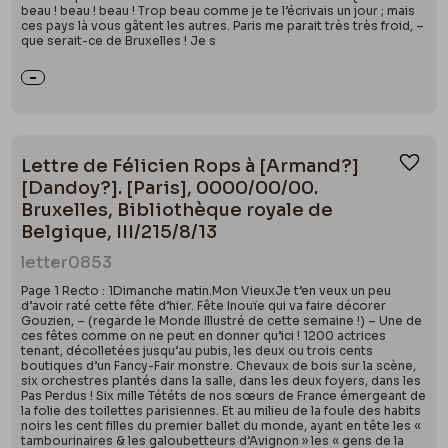
beau ! beau ! beau ! Trop beau comme je te l’écrivais un jour ; mais
ces pays là vous gâtent les autres. Paris me parait très très froid, –
que serait-ce de Bruxelles ! Je s
Lettre de Félicien Rops à [Armand?]
Ajou
[Dandoy?]. [Paris], 0000/00/00.
Bruxelles, Bibliothèque royale de
Belgique, III/215/8/13
letter
0853
Page 1 Recto : 1Dimanche matin.Mon VieuxJe t’en veux un peu
d’avoir raté cette fête d’hier. Fête Inouïe qui va faire décorer
Gouzien, – (regarde le Monde Illustré de cette semaine !) – Une de
ces fêtes comme on ne peut en donner qu’ici ! 1200 actrices
tenant, décolletées jusqu’au pubis, les deux ou trois cents
boutiques d’un Fancy-Fair monstre. Chevaux de bois sur la scène,
six orchestres plantés dans la salle, dans les deux foyers, dans les
Pas Perdus ! Six mille Tététs de nos sœurs de France émergeant de
la folie des toilettes parisiennes. Et au milieu de la foule des habits
noirs les cent filles du premier ballet du monde, ayant en tête les «
tambourinaires & les galoubetteurs d’Avignon » les « gens de la