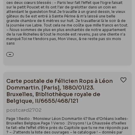
ces deux cœurs blessés : – Paris leur fait l’effet que l’ogre faisait
sur le petit Poucet et ils ont l’air de grelotter dans un coin en
attendant le gueuleton final.Je travaille à un grand dessin, le vieux
gâteux du 5e est entré à Sainte Périne & m’a laissé une belle
grande chambre de 6 mètres sur huit. Je travaillerai là le soir & de
la journée rue Labie. Tout cela ne me coûte que mille francs en tout.
– Nous sommes de plus en plus enchantés de notre appartement
de la rue Richelieu & tout le monde est revenu, pas une cliente n'a
manqué.Toi ne t’endors pas, Mon Vieux, & ne reste pas six mois
sans
Carte postale de Félicien Rops à Léon
Ajou
Dommartin. [Paris], 1880/01/23.
Bruxelles, Bibliothèque royale de
Belgique, II/6655/468/121
postcard
2702
Page 1 Recto : 1Monsieur Léon Dommartin 47 Rue d’Orléans Ixelles-
Bruxelles Belgique.Page 1 Verso : 2Voyons ! La Chaussée d’Ixelles
te fait-elle l’effet d’être près du Capitole que tu ne me réponds pas
? – J’attends la liste des ouvrages – le catalogue ! – donnés par