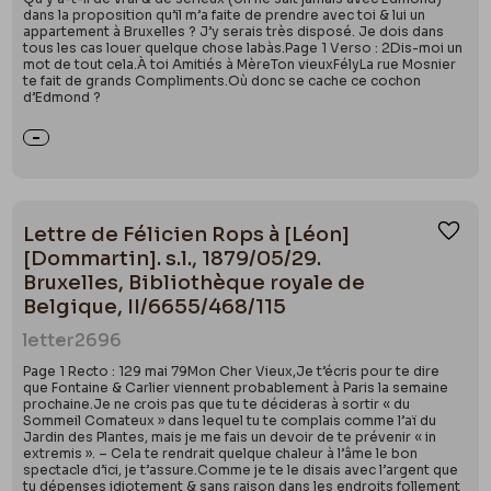
dans la proposition qu’il m’a faite de prendre avec toi & lui un
appartement à Bruxelles ? J’y serais très disposé. Je dois dans
tous les cas louer quelque chose labàs.Page 1 Verso : 2Dis-moi un
mot de tout cela.À toi Amitiés à MèreTon vieuxFélyLa rue Mosnier
te fait de grands Compliments.Où donc se cache ce cochon
d’Edmond ?
Lettre de Félicien Rops à [Léon]
Ajou
[Dommartin]. s.l., 1879/05/29.
Bruxelles, Bibliothèque royale de
Belgique, II/6655/468/115
letter
2696
Page 1 Recto : 129 mai 79Mon Cher Vieux,Je t’écris pour te dire
que Fontaine & Carlier viennent probablement à Paris la semaine
prochaine.Je ne crois pas que tu te décideras à sortir « du
Sommeil Comateux » dans lequel tu te complais comme l’aï du
Jardin des Plantes, mais je me fais un devoir de te prévenir « in
extremis ». – Cela te rendrait quelque chaleur à l’âme le bon
spectacle d’ici, je t’assure.Comme je te le disais avec l’argent que
tu dépenses idiotement & sans raison dans les endroits follement