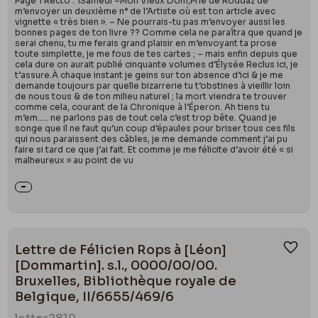
Page 1 Recto : 1Samedi –Mon Vieux Dom,Prie de Roddaz de
m’envoyer un deuxième n° de l’Artiste où est ton article avec
vignette « très bien ». – Ne pourrais-tu pas m’envoyer aussi les
bonnes pages de ton livre ?? Comme cela ne paraîtra que quand je
serai chenu, tu me ferais grand plaisir en m’envoyant ta prose
toute simplette, je me fous de tes cartes ; – mais enfin depuis que
cela dure on aurait publié cinquante volumes d’Élysée Reclus ici, je
t’assure.À chaque instant je geins sur ton absence d’ici & je me
demande toujours par quelle bizarrerie tu t’obstines à vieillir loin
de nous tous & de ton milieu naturel ; la mort viendra te trouver
comme cela, courant de la Chronique à l’Éperon. Ah tiens tu
m’em….. ne parlons pas de tout cela c’est trop bête. Quand je
songe que il ne faut qu’un coup d’épaules pour briser tous ces fils
qui nous paraissent des câbles, je me demande comment j’ai pu
faire si tard ce que j’ai fait. Et comme je me félicite d’avoir été « si
malheureux » au point de vu
Lettre de Félicien Rops à [Léon]
Ajou
[Dommartin]. s.l., 0000/00/00.
Bruxelles, Bibliothèque royale de
Belgique, II/6655/469/6