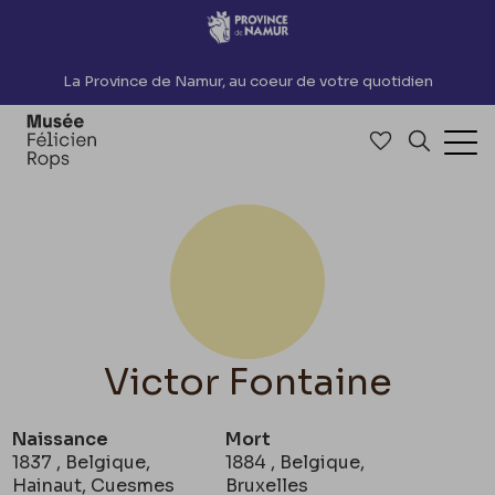
Accèder directement au contenu
La Province de Namur, au coeur de votre quotidien
Accéder à me
Recherch
Ouv
Victor Fontaine
Naissance
Mort
1837 , Belgique,
1884 , Belgique,
Hainaut, Cuesmes
Bruxelles