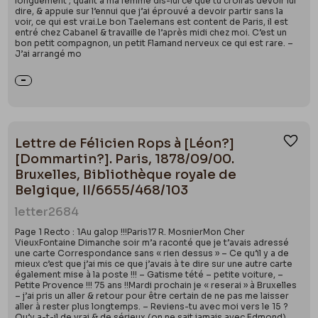
longuement ; quant à ma femme dis-lui ce que tu croiras devoir lui
dire, & appuie sur l’ennui que j’ai éprouvé a devoir partir sans la
voir, ce qui est vrai.Le bon Taelemans est content de Paris, il est
entré chez Cabanel & travaille de l’après midi chez moi. C’est un
bon petit compagnon, un petit Flamand nerveux ce qui est rare. –
J’ai arrangé mo
Lettre de Félicien Rops à [Léon?]
Ajou
[Dommartin?]. Paris, 1878/09/00.
Bruxelles, Bibliothèque royale de
Belgique, II/6655/468/103
letter
2684
Page 1 Recto : 1Au galop !!!Paris17 R. MosnierMon Cher
VieuxFontaine Dimanche soir m’a raconté que je t’avais adressé
une carte Correspondance sans « rien dessus » – Ce qu’il y a de
mieux c’est que j’ai mis ce que j’avais à te dire sur une autre carte
également mise à la poste !!! – Gatisme tété – petite voiture, –
Petite Provence !!! 75 ans !!Mardi prochain je « reserai » à Bruxelles
– j’ai pris un aller & retour pour être certain de ne pas me laisser
aller à rester plus longtemps. – Reviens-tu avec moi vers le 15 ?
Qu’y a-t-il de vrai & de sérieux (on ne sait jamais avec Edmond)