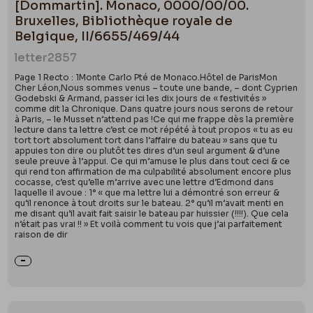
[Dommartin]. Monaco, 0000/00/00.
Bruxelles, Bibliothèque royale de
Belgique, II/6655/469/44
letter
2857
Page 1 Recto : 1Monte Carlo Pté de Monaco.Hôtel de ParisMon
Cher Léon,Nous sommes venus – toute une bande, – dont Cyprien
Godebski & Armand, passer ici les dix jours de « festivités »
comme dit la Chronique. Dans quatre jours nous serons de retour
à Paris, – le Musset n’attend pas !Ce qui me frappe dès la première
lecture dans ta lettre c’est ce mot répété à tout propos « tu as eu
tort tort absolument tort dans l’affaire du bateau » sans que tu
appuies ton dire ou plutôt tes dires d’un seul argument & d’une
seule preuve à l’appui. Ce qui m’amuse le plus dans tout ceci & ce
qui rend ton affirmation de ma culpabilité absolument encore plus
cocasse, c’est qu’elle m’arrive avec une lettre d’Edmond dans
laquelle il avoue : 1° « que ma lettre lui a démontré son erreur &
qu’il renonce à tout droits sur le bateau. 2° qu’il m’avait menti en
me disant qu’il avait fait saisir le bateau par huissier (!!!!). Que cela
n’était pas vrai !! » Et voilà comment tu vois que j’ai parfaitement
raison de dir