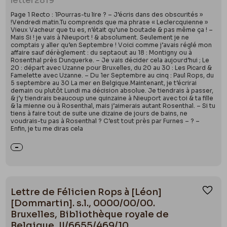
letter
2819
Page 1 Recto : 1Pourras-tu lire ? – J’écris dans des obscurités »
!Vendredi matin.Tu comprends que ma phrase « Leclercquienne »
Vieux Vacheur que tu es, n’était qu’une boutade & pas même ça ! –
Mais Si ! je vais à Nieuport ! & absolument. Seulement je ne
comptais y aller qu’en Septembre ! Voici comme j’avais réglé mon
affaire sauf dérèglement : du septaout au 18 : Montigny ou à
Rosenthal près Dunquerke. – Je vais décider cela aujourd’hui ; Le
20 : départ avec Uzanne pour Bruxelles, du 20 au 30 : Les Picard &
Famelette avec Uzanne. – Du 1er Septembre au cinq : Paul Rops, du
5 septembre au 30 La mer en Belgique.Maintenant, je t’écrirai
demain ou plutôt Lundi ma décision absolue. Je tiendrais à passer,
& j’y tiendrais beaucoup une quinzaine à Nieuport avec toi & ta fille
& la mienne ou à Rosenthal, mais j’aimerais autant Rosenthal. – Si tu
tiens à faire tout de suite une dizaine de jours de bains, ne
voudrais-tu pas à Rosenthal ? C’est tout près par Furnes – ? –
Enfin, je tu me diras cela
Lettre de Félicien Rops à [Léon]
Ajou
[Dommartin]. s.l., 0000/00/00.
Bruxelles, Bibliothèque royale de
Belgique, II/6655/469/10