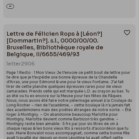
Lettre de Félicien Rops à [Léon?]
Ajou
[Dommartin?]. s.l., 0000/00/00.
Bruxelles, Bibliothèque royale de
Belgique, II/6655/469/93
letter
2906
Page 1 Recto : 1 Mon Vieux Je t’envoie ce petit bout de lettre pour
te dire que je t’expédie une bonne épreuve de la Chandelle
d’Arras, une pour Edmond & une pour le vieux Fontaine. J’ai fait
tirer de cette planche quelques épreuves rares pour de vieux
camarades. Prends celle qui est marquée L.D. au crayon au bas. Tu
as été ou tu es encore sur la Meuse pour tes fêtes de Pâques.
Nous, nous avons été faire notre pèlerinage annuel à la Coulaye du
Long Rocher – rien de l’académie, – cette boulaye là n’a jamais fait
des académiciens mais des poètes étranges de notre sorte. – Été
loger à Montigny. – On abandonne beaucoup Marlotte pour
Montigny. Marlotte devient comme Barbizon très gandine. –
Montigny reste bien aimable : 5 frs par jour six litres de vin à
chaque repas & les bons vieux lits à ressorts d’accordéon que tu
sais. Marie Bonvalot nous accompagnait, comme cette bonne fille
avait travaillé dur depuis un mois Léontine lui avait offert cette