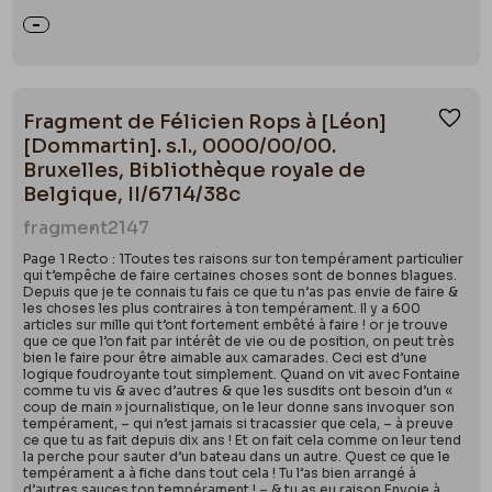
Fragment de Félicien Rops à [Léon]
Ajou
[Dommartin]. s.l., 0000/00/00.
Bruxelles, Bibliothèque royale de
Belgique, II/6714/38c
fragment
2147
Page 1 Recto : 1Toutes tes raisons sur ton tempérament particulier
qui t’empêche de faire certaines choses sont de bonnes blagues.
Depuis que je te connais tu fais ce que tu n’as pas envie de faire &
les choses les plus contraires à ton tempérament. Il y a 600
articles sur mille qui t’ont fortement embêté à faire ! or je trouve
que ce que l’on fait par intérêt de vie ou de position, on peut très
bien le faire pour être aimable aux camarades. Ceci est d’une
logique foudroyante tout simplement. Quand on vit avec Fontaine
comme tu vis & avec d’autres & que les susdits ont besoin d’un «
coup de main » journalistique, on le leur donne sans invoquer son
tempérament, – qui n’est jamais si tracassier que cela, – à preuve
ce que tu as fait depuis dix ans ! Et on fait cela comme on leur tend
la perche pour sauter d’un bateau dans un autre. Quest ce que le
tempérament a à fiche dans tout cela ! Tu l’as bien arrangé à
d’autres sauces ton tempérament ! – & tu as eu raison Envoie à