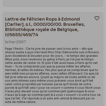
Lettre de Félicien Rops à Edmond
Ajou
[Carlier]. s.l., 0000/00/00. Bruxelles,
Bibliothèque royale de Belgique,
II/6655/469/74
letter
2887
Page 1 Recto : 1Je te prie de passer ceci à nos amis – afin que
chacun sache à quoi s’en tenir.Mon Cher EdmondJe suis à Monaco
avec Godebski & Gouzien pour dix jours, – le temps des grandes
fêtes puis, nous revenons au galop à Paris, je n’ai pas le temps
cette année de rester ici. Et puis il fait aussi beau à Paris qu’ici cet
hiver.– Tu ne comprends pas que je puisse mêler les affaires
Herman, & celles du bateau. Pas plus que je ne comprenais que tu
aies mêlé mes propres affaires, avec celles d’Édouard. Ce que j’ai
fait je le referais encore. Quant au mépris de toute amitié un de
vos amis intimes sans même vous prévenir vous écrit qu’il fait
saisir votre propriété par huissier parce qu’il doute de votre
parole & qu’il fait cela « pour se couvrir » comme il vous l’écrit vous
n’avez plus devant vous qu’un commerçant quelconque & vous
n’avez qu’à agir en commerçant & à vous « couvrir » à votre tour ce
que j’ai fait. J’ai répondu à un acte anti-amical & blessant par un
acte de même nature.