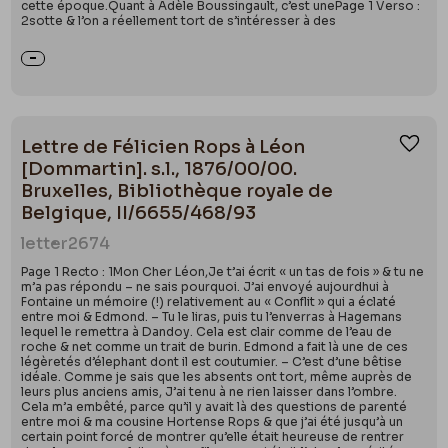
cette époque.Quant à Adèle Boussingault, c’est unePage 1 Verso :
2sotte & l’on a réellement tort de s’intéresser à des
Lettre de Félicien Rops à Léon
Ajou
[Dommartin]. s.l., 1876/00/00.
Bruxelles, Bibliothèque royale de
Belgique, II/6655/468/93
letter
2674
Page 1 Recto : 1Mon Cher Léon,Je t’ai écrit « un tas de fois » & tu ne
m’a pas répondu – ne sais pourquoi. J’ai envoyé aujourdhui à
Fontaine un mémoire (!) relativement au « Conflit » qui a éclaté
entre moi & Edmond. – Tu le liras, puis tu l’enverras à Hagemans
lequel le remettra à Dandoy. Cela est clair comme de l’eau de
roche & net comme un trait de burin. Edmond a fait là une de ces
légèretés d’élephant dont il est coutumier. – C’est d’une bêtise
idéale. Comme je sais que les absents ont tort, même auprès de
leurs plus anciens amis, J’ai tenu à ne rien laisser dans l’ombre.
Cela m’a embêté, parce qu’il y avait là des questions de parenté
entre moi & ma cousine Hortense Rops & que j’ai été jusqu’à un
certain point forcé de montrer qu’elle était heureuse de rentrer