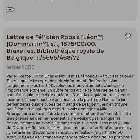
Lettre de Félicien Rops à [Léon?]
Ajou
[Dommartin?]. s.l., 1875/00/00.
Bruxelles, Bibliothèque royale de
Belgique, II/6655/468/72
letter
2655
Page 1 Recto : 1Mon Cher Vieux,Tu m’as répondu ! – tout est oublié !
Tu vois que je te réponds vélocipèdement. Je t’écrirai plus
longuement plus tard. N’oublie pas mes vêtements c’est d’une
importance extreme. En outre rends-toi je te prie rue de Namur
chez Bourguignon Md de couleurs, (c’est la cinquième ou sixième
maison « à main gauche » en venant de la porte de Namur. Tu lui
demanderas quatre tubes de « Sang de Dragon » ; je n’en trouve
pas à Paris & avant mon départ j’avais demandé à Mlle
Bourguignon de m’en faire broyer quatre tubes. Seulement j’ai été
très pressé au dernier moment, & ne voulant pas manquer le
convoi comme un simple Dommartin je suis parti sans mes « Sang
de Dragon ». Je ne serai à Anseremme que le 1er Septembre mais
j’y serai le 1er Septembre sans aucune faute, – je partirai le 30
Aout. Si tu as des vacances à prendre, tâche donc de les prendre à