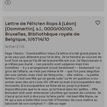
Lettre de Félicien Rops à [Léon]
Ajou
[Dommartin]. s.l., 0000/00/00.
Bruxelles, Bibliothèque royale de
Belgique, II/6714/10
letter
2116
Page 1 Recto : 1VendrediMon Vieux,Ta lettre m’a fait grand plaisir &
je ne veux pas attendre pour te le dire. Je te tiendrai au courant de
tout.Tout ce que je t’ai dit de la jeune fille est vrai. Je l’épouserais si
je n’étais pas marié. – Les parents sont vulgaires mais très
honnêtes. – Il y a arrangement à tout.Seulement ! – Seulement ! Le
gros de l’affaire, ce n’est pas même le Mr – que l’on peut dégotter
j’en suis certain, mais c’est de l’emporter, – elle-même, – la petite
femme ! C’est une fille qui se garde rude ! Le Mr en question a cru
arriver avec des airs Louis XIV offrant sa main à la bouquetière des
Innocents, & la bouquetière se fiche de lui, jusqu’à présent !
Aujourdhui puis que tu le veux, je lui tirerai dans les quilles, – Mlle
Bonvalot doit venir embrasser Léontine qui revient de Londres. Je
n’aurai qu’un mot à dire pour la faire partir : Hé bien Mlle Marie, ce
Mr qui a une si belle tête vous fait-il l’honneur de vous mettre au
tabouret de son comptoir ? – Elle va rager