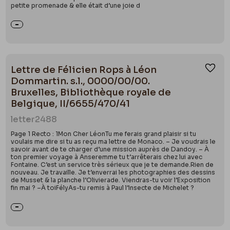
petite promenade & elle était d’une joie d
Lettre de Félicien Rops à Léon
Ajou
Dommartin. s.l., 0000/00/00.
Bruxelles, Bibliothèque royale de
Belgique, II/6655/470/41
letter
2488
Page 1 Recto : 1Mon Cher LéonTu me ferais grand plaisir si tu
voulais me dire si tu as reçu ma lettre de Monaco. – Je voudrais le
savoir avant de te charger d’une mission auprès de Dandoy. – À
ton premier voyage à Anseremme tu t’arrêterais chez lui avec
Fontaine. C’est un service très sérieux que je te demande.Rien de
nouveau. Je travaille. Je t’enverrai les photographies des dessins
de Musset & la planche l’Olivierade. Viendras-tu voir l’Exposition
fin mai ? –À toiFélyAs-tu remis à Paul l’Insecte de Michelet ?