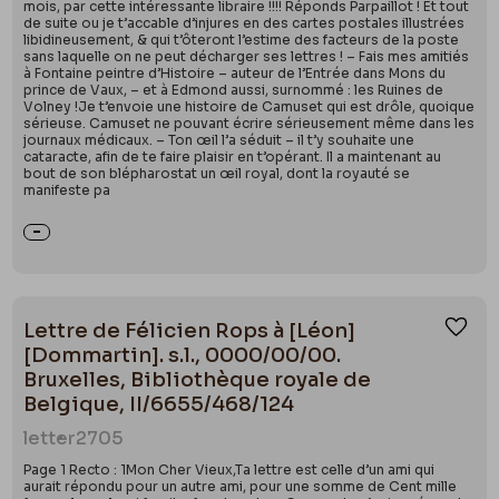
mois, par cette intéressante libraire !!!! Réponds Parpaillot ! Et tout
de suite ou je t’accable d’injures en des cartes postales illustrées
libidineusement, & qui t’ôteront l’estime des facteurs de la poste
sans laquelle on ne peut décharger ses lettres ! – Fais mes amitiés
à Fontaine peintre d’Histoire – auteur de l’Entrée dans Mons du
prince de Vaux, – et à Edmond aussi, surnommé : les Ruines de
Volney !Je t’envoie une histoire de Camuset qui est drôle, quoique
sérieuse. Camuset ne pouvant écrire sérieusement même dans les
journaux médicaux. – Ton œil l’a séduit – il t’y souhaite une
cataracte, afin de te faire plaisir en t’opérant. Il a maintenant au
bout de son blépharostat un œil royal, dont la royauté se
manifeste pa
Lettre de Félicien Rops à [Léon]
Ajou
[Dommartin]. s.l., 0000/00/00.
Bruxelles, Bibliothèque royale de
Belgique, II/6655/468/124
letter
2705
Page 1 Recto : 1Mon Cher Vieux,Ta lettre est celle d’un ami qui
aurait répondu pour un autre ami, pour une somme de Cent mille