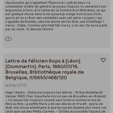
réjouissants qui s’appellent l’Éperon & « aultres lieux » à
contempler la tête de geindre du joyeux Dupont, tu viendrais tous
lesjoumois à Paris, & tu resterais un homme & un littérateur, ce qui
est quelque chose dans la vie.Quand je songe mon brave Dom,
que tu en es à rêver des comédies avec cet autre « joyeux » qui
s’appelle de Roddaz, cela me donne de ton état, une tristePage 1
Verso : 2idée. Comme cela t’eût fait rire il y a six ans !Je ne te parle
pas du reste. Tu devrais t’écrire
Lettre de Félicien Rops à [Léon]
Ajou
[Dommartin]. Paris, 1880/01/16.
Bruxelles, Bibliothèque royale de
Belgique, II/6655/468/120
letter
2701
Page 1 Recto : 1Adresse toujours tes lettres : 76 Rue Richelieu16
Janvier 1880.Cher VieuxParle moi un peu de Bruxelles-en-Brabant.
– Vu Liesse hier toujours courbé vers la terre comme le nez du
Père au Brie. La petite Maria a de ces allures et m’a dit : que la vie
était une chose embêtante & que les navets étaient plus chers rue
Lévis que rue des Petits Carmes. – Drôles au possible l’aspect de