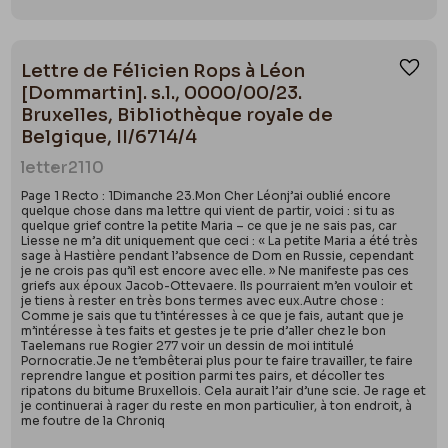
Lettre de Félicien Rops à Léon
Ajou
[Dommartin]. s.l., 0000/00/23.
Bruxelles, Bibliothèque royale de
Belgique, II/6714/4
letter
2110
Page 1 Recto : 1Dimanche 23.Mon Cher Léonj’ai oublié encore
quelque chose dans ma lettre qui vient de partir, voici : si tu as
quelque grief contre la petite Maria – ce que je ne sais pas, car
Liesse ne m’a dit uniquement que ceci : « La petite Maria a été très
sage à Hastière pendant l’absence de Dom en Russie, cependant
je ne crois pas qu’il est encore avec elle. » Ne manifeste pas ces
griefs aux époux Jacob-Ottevaere. Ils pourraient m’en vouloir et
je tiens à rester en très bons termes avec eux.Autre chose :
Comme je sais que tu t’intéresses à ce que je fais, autant que je
m’intéresse à tes faits et gestes je te prie d’aller chez le bon
Taelemans rue Rogier 277 voir un dessin de moi intitulé
Pornocratie.Je ne t’embêterai plus pour te faire travailler, te faire
reprendre langue et position parmi tes pairs, et décoller tes
ripatons du bitume Bruxellois. Cela aurait l’air d’une scie. Je rage et
je continuerai à rager du reste en mon particulier, à ton endroit, à
me foutre de la Chroniq