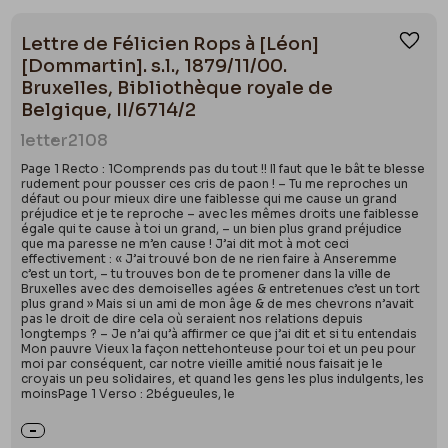
Lettre de Félicien Rops à [Léon]
Ajou
[Dommartin]. s.l., 1879/11/00.
Bruxelles, Bibliothèque royale de
Belgique, II/6714/2
letter
2108
Page 1 Recto : 1Comprends pas du tout !! Il faut que le bât te blesse
rudement pour pousser ces cris de paon ! – Tu me reproches un
défaut ou pour mieux dire une faiblesse qui me cause un grand
préjudice et je te reproche – avec les mêmes droits une faiblesse
égale qui te cause à toi un grand, – un bien plus grand préjudice
que ma paresse ne m’en cause ! J’ai dit mot à mot ceci
effectivement : « J’ai trouvé bon de ne rien faire à Anseremme
c’est un tort, – tu trouves bon de te promener dans la ville de
Bruxelles avec des demoiselles agées & entretenues c’est un tort
plus grand » Mais si un ami de mon âge & de mes chevrons n’avait
pas le droit de dire cela où seraient nos relations depuis
longtemps ? – Je n’ai qu’à affirmer ce que j’ai dit et si tu entendais
Mon pauvre Vieux la façon nettehonteuse pour toi et un peu pour
moi par conséquent, car notre vieille amitié nous faisait je le
croyais un peu solidaires, et quand les gens les plus indulgents, les
moinsPage 1 Verso : 2bégueules, le