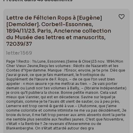
dans les Salons triennaux et au Cercle artistique et
Kunel Maurice & Lefèbvre Gustave,
Correspondance de
Félicien Rops
, exemplaire unique conservé aux archives de
littéraire de Bruxelles. Rops, sans le considérer
Lettre de Félicien Rops à [Eugène]
l’art contemporain aux musées royaux des Beaux-Arts de
Ajou
comme un grand peintre, le décrira en 1884 en des
[Demolder]. Corbeil-Essonnes,
Belgique, Limal, s. éd., 1942, vol. 5, p. 206-207
termes révélateurs de leur amitié et de leurs
1894/11/23. Paris, Ancienne collection
affinités esthétiques :
« J’aimais bien ce garçon
du Musée des lettres et manuscrits,
courageux et résistant à la Vie, qui n’avait pas un
72039/37
« vrai talent » mais qui en avait l’illusion & les belles
letter
1569
aspirations & qui vivait de tout cela. »
(Lettre 0012).
Page 1 Recto : 1½ Lune, Essonnes.(Seine & Oise)23 nov. 1894.Mon
Cher Vieux Jeune,Reçu les volumes : Récits de Nazareth et les
Contes d’Yperdamme. Manque : l’Ensor, envoie, je te prie. Dès que
j’aurai gravé, ce que je fais maintenant, le frontispice du
Supplément de l’œuvre de F. Rops, – de ce que l’on veut bien
appeler : « mon œuvre » je me mettrai au tien. – Je vais porter
demain ou Lundi soir tes volumes à Bailly, – (librairie Indépendante)
je crois qu’il publiera la chose. Bonne petite maison. Cela vaut
mieux que Vannier, qui est en décadence. Savine sur lequel je
comptais, comme je te l’avais dit vient de sauter, ou à peu près,
Lemerre est trop cerné & gardé à vue.– L’Automne, que j’aime
comme coloriste et comme intimiste ne me va pas décidément, Je
broie du brun, il me fait trop penser aux amis absents dont la perte
me semble plus sensible aux feuilles jaunes. C’est que Novembre,
c’était « la Rentrée !! Je revenais d’Anseremme ou de
Blankenberghe. On s’était attardé autour des gra