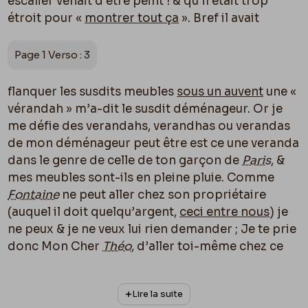
escalier venait d’être peint ! & qu’il était trop
étroit pour «
montrer tout ça
». Bref il avait
Page 1 Verso : 3
flanquer les susdits meubles
sous un auvent
une «
vérandah » m’a-dit le susdit déménageur. Or je
me défie des verandahs, verandhas ou verandas
de mon déménageur peut être est ce une veranda
dans le genre de celle de ton garçon de
Paris
, &
mes meubles sont-ils en pleine pluie. Comme
Fontaine
ne peut aller chez son propriétaire
(auquel il doit quelqu’argent,
ceci entre nous
) je
ne peux & je ne veux lui rien demander ; Je te prie
donc Mon Cher
Théo
, d’aller toi-même chez ce
Braqueveldt
sculptier
rue Capouillet 73
& de voir
si les meubles peuvent rester
dix jours
encore
Lire la suite
dans la position o
ù
ils sont. Je crains le vent