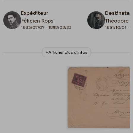
Expéditeur
Destinatai
Félicien Rops
Théodore 
1833/07/07 - 1898/08/23
1851/10/01 - 
N° d'inventaire
Collationnage
Afficher plus d'infos
ML/00026/0183
Autographe
Date de fin
1878/07/28
Lieu de conservation
Belgique, Bruxelles, Archives et Musée de la
Littérature
Apostille
107-178 / ?