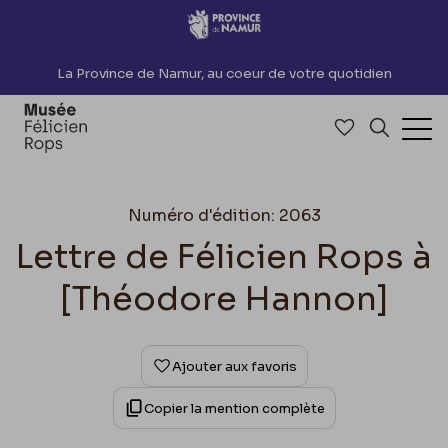
Accèder directement au contenu
La Province de Namur, au coeur de votre quotidien
Accéder à me
Recherch
Ouv
Numéro d'édition: 2063
Lettre de Félicien Rops à
[Théodore Hannon]
Ajouter aux favoris
Copier la mention complète