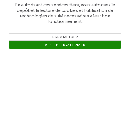
En autorisant ces services tiers, vous autorisez le
dépôt et la lecture de cookies et l'utilisation de
Nos coordonnées
technologies de suivi nécessaires à leur bon
fonctionnement.
Tél: +32 81 77 67 55
PARAMÉTRER
E-mail: info@museerops.be
ACCEPTER & FERMER
Ouvrir la barre de gestion des 
Instagram
Facebook
Ropslettres
Le site web du musée