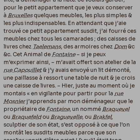
pour le petit appartement que je veux conserver
à
Bruxelles
quelques meubles, les plus simples &
les plus indispensables. En attendant que j’aie
trouvé ce petit appartement susdit, j’ai fourré ces
meubles chez tous les camarades ; des caisses de
livres chez
Taelemans
, des armoires chez
Dom
&c
&c. Cet Animal de
Fontaine
– si je peux
m’exprimer ainsi, – m’avait offert son atelier de la
rue Capouillet
& j’y avais envoyé un lit démonté,
une paillasse à ressort une table de nuit & je crois
une caisse de livres. – Hier, juste au moment où je
montais « en vigilante pour partir pour la
rue
Mosnier
j’apprends par mon déménageur que le
propriétaire de
Fontaine
, un nommé
Braquevel
ou
Braquefeld
ou
Braguevelle
, ou
Brakfel
,
sculptier de son état, s’est opposé à ce que l’on
montât les susdits meubles parce que son