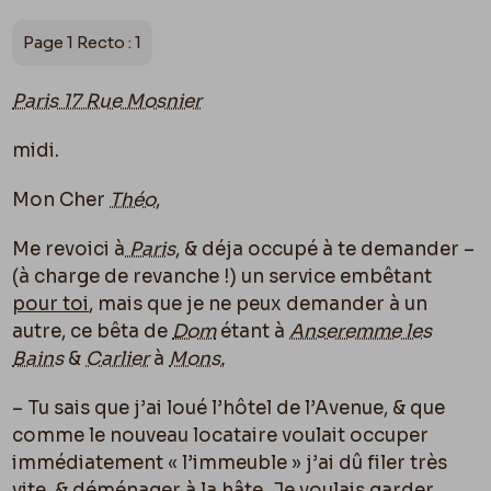
Page 1 Recto : 1
Paris 17 Rue Mosnier
midi.
Mon Cher
Théo
,
Me revoici à
Paris
, & déja occupé à te demander –
(à charge de revanche !) un service embêtant
pour toi
, mais que je ne peux demander à un
autre, ce bêta de
Dom
étant à
Anseremme les
Bains
&
Carlier
à
Mons.
– Tu sais que j’ai loué l’hôtel de l’Avenue, & que
comme le nouveau locataire voulait occuper
immédiatement « l’immeuble » j’ai dû filer très
vite, & déménager à la hâte. Je voulais garder,