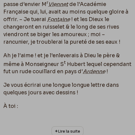
r
passe d’envier M
Viennet
de l’Académie
Française qui, lui, avait au moins quelque gloire à
offrir. – Je tuerai
Fontaine
! et les Dieux le
changeront en ruisselet & le long de ses rives
viendront se biger les amoureux ; moi –
rancunier, je troublerai la pureté de ses eaux !
Ah je l’aime ! et je l’enleverais à Dieu le père &
t
même à Monseigneur S
Hubert lequel cependant
fut un rude couillard en pays d’
Ardenne
!
Je vous écrirai une longue longue lettre dans
quelques jours avec dessins !
À toi :
À Vous :
Lire la suite
À Elle :