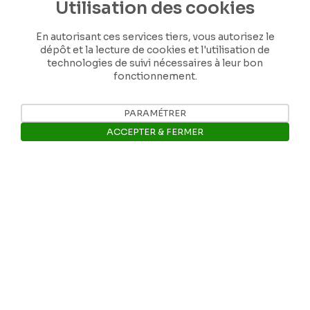
Utilisation des cookies
En autorisant ces services tiers, vous autorisez le
dépôt et la lecture de cookies et l'utilisation de
technologies de suivi nécessaires à leur bon
fonctionnement.
Nos coordonnées
PARAMÉTRER
ACCEPTER & FERMER
Tél: +32 81 77 67 55
Ouvrir la barre de gestion des 
E-mail: info@museerops.be
Instagram
Facebook