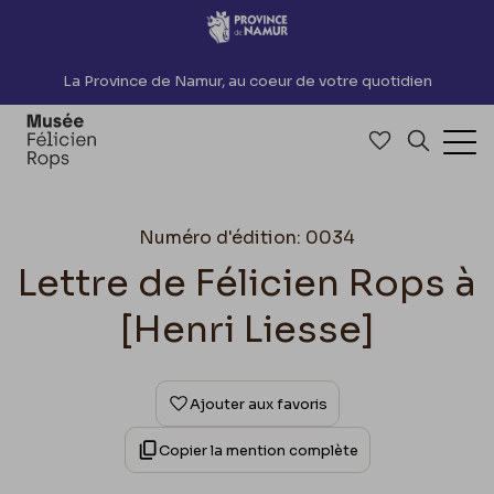
Accèder directement au contenu
La Province de Namur, au coeur de votre quotidien
Accéder à me
Recherch
Ouv
Numéro d'édition: 0034
Lettre de Félicien Rops à
[Henri Liesse]
Ajouter aux favoris
Copier la mention complète