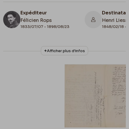
Expéditeur
Destinatai
Félicien Rops
Henri Liess
1833/07/07 - 1898/08/23
1848/02/18 - 
N° d'inventaire
Collationnage
Afficher plus d'infos
LEpr/37
Autographe
Lieu de conservation
Belgique, Province de Namur, musée Félicien
Rops, Province de Namur
Apostille
1872