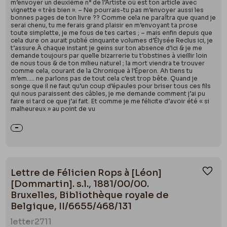
m’envoyer un deuxième n° de l’Artiste où est ton article avec
vignette « très bien ». – Ne pourrais-tu pas m’envoyer aussi les
bonnes pages de ton livre ?? Comme cela ne paraîtra que quand je
serai chenu, tu me ferais grand plaisir en m’envoyant ta prose
toute simplette, je me fous de tes cartes ; – mais enfin depuis que
cela dure on aurait publié cinquante volumes d’Élysée Reclus ici, je
t’assure.À chaque instant je geins sur ton absence d’ici & je me
demande toujours par quelle bizarrerie tu t’obstines à vieillir loin
de nous tous & de ton milieu naturel ; la mort viendra te trouver
comme cela, courant de la Chronique à l’Éperon. Ah tiens tu
m’em….. ne parlons pas de tout cela c’est trop bête. Quand je
songe que il ne faut qu’un coup d’épaules pour briser tous ces fils
qui nous paraissent des câbles, je me demande comment j’ai pu
faire si tard ce que j’ai fait. Et comme je me félicite d’avoir été « si
malheureux » au point de vu
Lettre de Félicien Rops à [Léon]
Ajou
[Dommartin]. s.l., 1881/00/00.
Bruxelles, Bibliothèque royale de
Belgique, II/6655/468/131
letter
2711