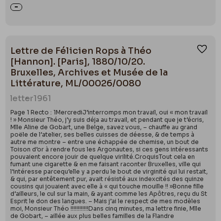
Lettre de Félicien Rops à Théo
Ajou
[Hannon]. [Paris], 1880/10/20.
Bruxelles, Archives et Musée de la
Littérature, ML/00026/0080
letter
1961
Page 1 Recto : 1MercrediJ’interromps mon travail, oui « mon travail
! » Monsieur Théo, j’y suis déja au travail, et pendant que je t’écris,
Mlle Aline de Gobart, une Belge, savez vous, – chauffe au grand
poële de l’atelier, ses belles cuisses de déesse, & de temps à
autre me montre – entre une échappée de chemise, un bout de
Toison d’or à rendre fous les Argonautes, si ces gens intéressants
pouvaient encore jouir de quelque virilité.CroquisTout cela en
fumant une cigarette & en me faisant raconter Bruxelles, ville qui
l’intéresse parcequ’elle y a perdu le bout de virginité qui lui restait,
& qui, par entêtement pur, avait résisté aux indexcités des quinze
cousins qui jouaient avec elle à « qui touche mouille !! »Bonne fille
d’ailleurs, le cul sur la main, & ayant comme les Apôtres, reçu du St
Esprit le don des langues. – Mais j’ai le respect de mes modèles
moi, Monsieur Théo !!!!!!!!!!!!Dans cinq minutes, ma lettre finie, Mlle
de Gobart, – aillée aux plus belles familles de la Flandre