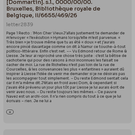
[Dommartin]. s.l., 0000/00/00.
Bruxelles, Bibliothèque royale de
Belgique, II/6655/469/26
letter
2839
Page 1 Recto : 1Mon Cher VieuxJ’allais justement te demander de
m’envoyer « l’exécution » Hymans lorsqu’elle m’est parvenue. «
Très bien » je trouve même que tu as été « doux » et j’aurais
encore pincé davantage comme on dit à Namur ce touche-à-tout
politico-littéraire. Enfin c’est net. –– Vu Edmond retour de Rome &
Liesse. Je leur ai reproché une chose très juste : c’est la bêtise de
cachoterie qui pour des raisons à moi inconnues les faisait se
cacher de moi. La rue de Richelieu n’est pas loin de la rue de
Courcelles, & les convenances les plus « enfantines » auraient dû
inspirer à Liesse l’idée de venir me demander si je ne désirais pas
les accompagner tout simplement. – Du reste Edmond sentait cela
car il m’a même dit.J’étais en froid avec Dom, & cependant si
j’avais été prévenu un jour plus tôt par Liesse je lui aurais écrit de
venir avec nous. – Du reste toujours les mêmes.– Ce pauvre
Navez est un archi-con. Il n’a rien compris du tout à ce que je lui
écrivais – rien. Je ne lui a