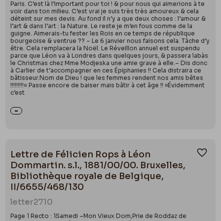
Paris. C’est là l’important pour toi ! & pour nous qui aimerions à te
voir dans ton milieu. C’est vrai je suis très très amoureux & cela
déteint sur mes devis. Au fond il n’y a que deux choses : l’amour &
l’art & dans l’art : la Nature. Le reste je m’en fous comme de la
guigne. Aimerais-tu fester les Rois en ce temps de république
bourgeoise & ventrue ?? – Le 6 janvier nous faisons cela. Tâche d’y
être. Cela remplacera la Noël. Le Réveillon annuel est suspendu
parce que Léon va à Londres dans quelques jours, & passera labàs
le Christmas chez Mme Modjeska une amie grave à elle.– Dis donc
à Carlier de t’accompagner en ces Épiphanies !! Cela distraira ce
bâtisseur.Nom de Dieu ! que les femmes rendent nos amis bêtes
!!!!!!!!!« Passe encore de baiser mais bâtir à cet âge !! »Évidemment
c’est
Lettre de Félicien Rops à Léon
Ajou
Dommartin. s.l., 1881/00/00. Bruxelles,
Bibliothèque royale de Belgique,
II/6655/468/130
letter
2710
Page 1 Recto : 1Samedi –Mon Vieux Dom,Prie de Roddaz de