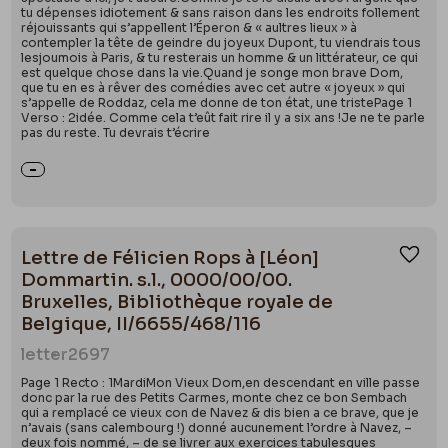
tu dépenses idiotement & sans raison dans les endroits follement
réjouissants qui s’appellent l’Éperon & « aultres lieux » à
contempler la tête de geindre du joyeux Dupont, tu viendrais tous
lesjoumois à Paris, & tu resterais un homme & un littérateur, ce qui
est quelque chose dans la vie.Quand je songe mon brave Dom,
que tu en es à rêver des comédies avec cet autre « joyeux » qui
s’appelle de Roddaz, cela me donne de ton état, une tristePage 1
Verso : 2idée. Comme cela t’eût fait rire il y a six ans !Je ne te parle
pas du reste. Tu devrais t’écrire
Lettre de Félicien Rops à [Léon]
Ajou
Dommartin. s.l., 0000/00/00.
Bruxelles, Bibliothèque royale de
Belgique, II/6655/468/116
letter
2697
Page 1 Recto : 1MardiMon Vieux Dom,en descendant en ville passe
donc par la rue des Petits Carmes, monte chez ce bon Sembach
qui a remplacé ce vieux con de Navez & dis bien a ce brave, que je
n’avais (sans calembourg !) donné aucunement l’ordre à Navez, –
deux fois nommé, – de se livrer aux exercices tabulesques