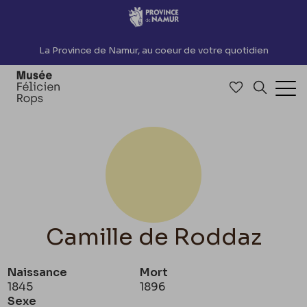
Accèder directement au contenu
La Province de Namur, au coeur de votre quotidien
Accéder à me
Recherch
Ouv
Camille de Roddaz
Naissance
Mort
1845
1896
Sexe