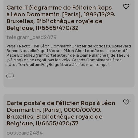
Carte-Télégramme de Félicien Rops
Ajou
à Léon Dommartin. [Paris], 1892/12/29.
Bruxelles, Bibliothèque royale de
Belgique, II/6655/470/32
telegram_card
2479
Page 1 Recto : 1Mr Léon DommartinChez Mr de Roddaz8. Boulevard
Bonne NouvellePage 1 Verso : 2Mon Cher LéonJe suis chez moi 1
Place Boieldieu (l’immortel auteur de la Dame Blanche !) de 1 heure
½ à cinq) on ne reçoit pas les vélo. Grands Compliments à tes
hôtes.Ton Vieil amiFélyBelge libéré.J’ai fait mon temps !
Carte postale de Félicien Rops à Léon
Ajou
Dommartin. [Paris], 0000/00/00.
Bruxelles, Bibliothèque royale de
Belgique, II/6655/470/37
postcard
2484