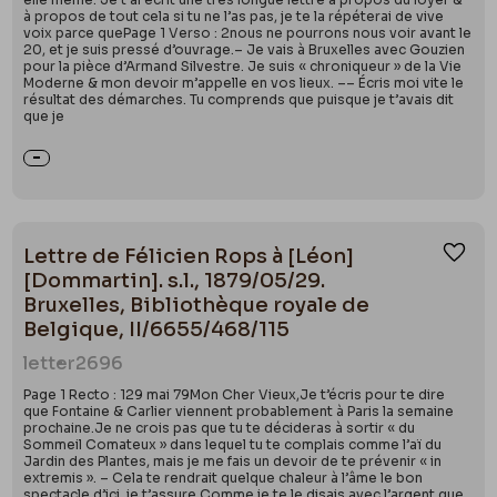
à propos de tout cela si tu ne l’as pas, je te la répéterai de vive
voix parce quePage 1 Verso : 2nous ne pourrons nous voir avant le
20, et je suis pressé d’ouvrage.– Je vais à Bruxelles avec Gouzien
pour la pièce d’Armand Silvestre. Je suis « chroniqueur » de la Vie
Moderne & mon devoir m’appelle en vos lieux. –– Écris moi vite le
résultat des démarches. Tu comprends que puisque je t’avais dit
que je
Lettre de Félicien Rops à [Léon]
Ajou
[Dommartin]. s.l., 1879/05/29.
Bruxelles, Bibliothèque royale de
Belgique, II/6655/468/115
letter
2696
Page 1 Recto : 129 mai 79Mon Cher Vieux,Je t’écris pour te dire
que Fontaine & Carlier viennent probablement à Paris la semaine
prochaine.Je ne crois pas que tu te décideras à sortir « du
Sommeil Comateux » dans lequel tu te complais comme l’aï du
Jardin des Plantes, mais je me fais un devoir de te prévenir « in
extremis ». – Cela te rendrait quelque chaleur à l’âme le bon
spectacle d’ici, je t’assure.Comme je te le disais avec l’argent que