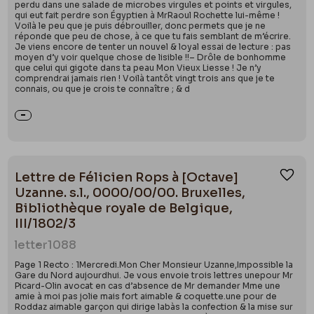
perdu dans une salade de microbes virgules et points et virgules,
qui eut fait perdre son Égyptien à MrRaoul Rochette lui-même !
Voilà le peu que je puis débrouiller, donc permets que je ne
réponde que peu de chose, à ce que tu fais semblant de m’écrire.
Je viens encore de tenter un nouvel & loyal essai de lecture : pas
moyen d’y voir quelque chose de lisible !!– Drôle de bonhomme
que celui qui gigote dans ta peau Mon Vieux Liesse ! Je n’y
comprendrai jamais rien ! Voilà tantôt vingt trois ans que je te
connais, ou que je crois te connaître ; & d
Lettre de Félicien Rops à [Octave]
Ajou
Uzanne. s.l., 0000/00/00. Bruxelles,
Bibliothèque royale de Belgique,
III/1802/3
letter
1088
Page 1 Recto : 1Mercredi.Mon Cher Monsieur Uzanne,Impossible la
Gare du Nord aujourdhui. Je vous envoie trois lettres unepour Mr
Picard-Olin avocat en cas d’absence de Mr demander Mme une
amie à moi pas jolie mais fort aimable & coquette.une pour de
Roddaz aimable garçon qui dirige labàs la confection & la mise sur