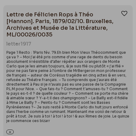
Lettre de Félicien Rops à Théo
Ajou
[Hannon]. Paris, 1879/02/10. Bruxelles,
Archives et Musée de la Littérature,
ML/00026/0035
letter
1917
Page 1 Recto : 1Paris fév. 79.Eh bien Mon Vieux Théocomment que
ça va ? – Moi j'ai été pris comme d'une rage de dents du besoin
absolument irrésistible d’aller répéter aux orangers de Monte
Carlo que je les aimais toujours, & je suis filé ou plutôt « j'ai filé »
pour ne pas faire peine à l'ombre de MrBergeron mon professeur
de français – auteur de Corésus tragédie en cinq actes & en vers,
refusée au Théatre Français. – Tu comprends que j'aurais été
directement à Pau si je n’avais pas eu une passe de la Compagnie
P.L.M pour Nice. – Que fais-tu ? Comment t'amuses-tu ? Comment
le pays es-t-il ? de quelle couleur ? – Comment se porte ma chère
& aimable sœur ? Y-a-t il des champignons? – Le Bailly est-il fidèle
à Mme Le Bailly ? – Peints-tu ? Comment sont les Basses
Pyrénéennes ?– Je suis resté à Monte Carlo dix huit jours enfoncé
dans l'herbe comme un ruminant. Maintenant me voici de retour &
prêt à tout. Je suis à toi ! à toi ! à toi ! & aux Rimes de joie. Le quinze
je commence ces bizarr