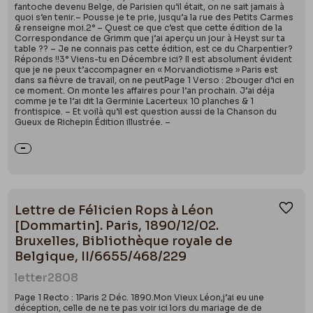
fantoche devenu Belge, de Parisien qu’il était, on ne sait jamais à
quoi s’en tenir.– Pousse je te prie, jusqu’a la rue des Petits Carmes
& renseigne moi.2° – Quest ce que c’est que cette édition de la
Correspondance de Grimm que j’ai aperçu un jour à Heyst sur ta
table ?? – Je ne connais pas cette édition, est ce du Charpentier?
Réponds !!3° Viens-tu en Décembre ici? Il est absolument évident
que je ne peux t’accompagner en « Morvandiotisme » Paris est
dans sa fièvre de travail, on ne peutPage 1 Verso : 2bouger d’ici en
ce moment. On monte les affaires pour l’an prochain. J’ai déja
comme je te l’ai dit la Germinie Lacerteux 10 planches & 1
frontispice. – Et voilà qu’il est question aussi de la Chanson du
Gueux de Richepin Édition illustrée. –
Lettre de Félicien Rops à Léon
Ajou
[Dommartin]. Paris, 1890/12/02.
Bruxelles, Bibliothèque royale de
Belgique, II/6655/468/229
letter
2808
Page 1 Recto : 1Paris 2 Déc. 1890.Mon Vieux Léon,j’ai eu une
déception, celle de ne te pas voir ici lors du mariage de de