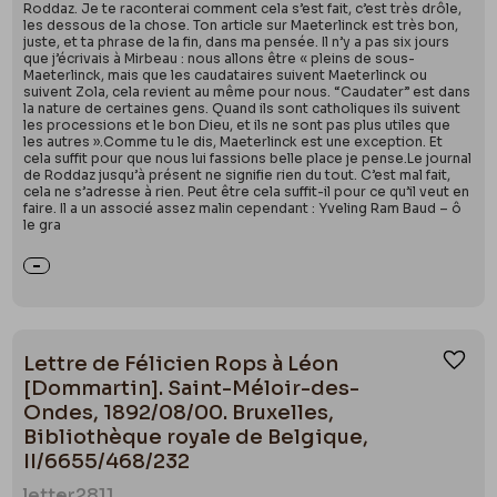
Roddaz. Je te raconterai comment cela s’est fait, c’est très drôle,
les dessous de la chose. Ton article sur Maeterlinck est très bon,
juste, et ta phrase de la fin, dans ma pensée. Il n’y a pas six jours
que j’écrivais à Mirbeau : nous allons être « pleins de sous-
Maeterlinck, mais que les caudataires suivent Maeterlinck ou
suivent Zola, cela revient au même pour nous. “Caudater” est dans
la nature de certaines gens. Quand ils sont catholiques ils suivent
les processions et le bon Dieu, et ils ne sont pas plus utiles que
les autres ».Comme tu le dis, Maeterlinck est une exception. Et
cela suffit pour que nous lui fassions belle place je pense.Le journal
de Roddaz jusqu’à présent ne signifie rien du tout. C’est mal fait,
cela ne s’adresse à rien. Peut être cela suffit-il pour ce qu’il veut en
faire. Il a un associé assez malin cependant : Yveling Ram Baud – ô
le gra
Lettre de Félicien Rops à Léon
Ajou
[Dommartin]. Saint-Méloir-des-
Ondes, 1892/08/00. Bruxelles,
Bibliothèque royale de Belgique,
II/6655/468/232
letter
2811