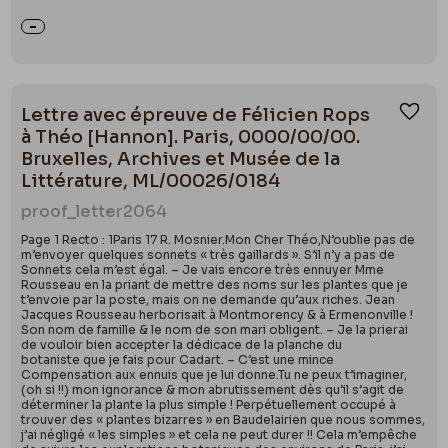
Lettre avec épreuve de Félicien Rops
Ajou
à Théo [Hannon]. Paris, 0000/00/00.
Bruxelles, Archives et Musée de la
Littérature, ML/00026/0184
proof_letter
2064
Page 1 Recto : 1Paris 17 R. Mosnier.Mon Cher Théo,N’oublie pas de
m’envoyer quelques sonnets « très gaillards ». S’il n’y a pas de
Sonnets cela m’est égal. – Je vais encore très ennuyer Mme
Rousseau en la priant de mettre des noms sur les plantes que je
t’envoie par la poste, mais on ne demande qu’aux riches. Jean
Jacques Rousseau herborisait à Montmorency & à Ermenonville !
Son nom de famille & le nom de son mari obligent. – Je la prierai
de vouloir bien accepter la dédicace de la planche du
botaniste que je fais pour Cadart. – C’est une mince
Compensation aux ennuis que je lui donne.Tu ne peux t’imaginer,
(oh si !!) mon ignorance & mon abrutissement dès qu’il s’agit de
déterminer la plante la plus simple ! Perpétuellement occupé à
trouver des « plantes bizarres » en Baudelairien que nous sommes,
j’ai négligé « les simples » et cela ne peut durer !! Cela m’empêche