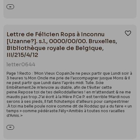
Lettre de Félicien Rops à Inconnu
Ajou
[Uzanne?]. s.l., 0000/00/00. Bruxelles,
Bibliothèque royale de Belgique,
III/215/4/12
letter
0644
Page 1 Recto : 1Mon Vieux CopainJe ne peux partir que Lundi soir à
3 heures ½ Mon Oncle me prie de l’accompagner jusque Mons & il
ne peut partir que Lundi dans l’après midi. Tuile. Scie
EmbêtementJe m’envoie au diable, afin de t’éviter cette
peine.Repose toi de tes deRoddailleries ! en m’attendant & ne me
maudis pas trop.J’ai écrit à la Mère P.Ce P. est terrible !Mardi nous
serons à ses pieds, Il fait fichutemps d’ailleurs pour campestriner
.À toi ma belle poule noire comme dit de Roddaz qui a du faire « un
temps » comme pédéraste.Fély<Amitiés à toutes nos racailles
d’Amis.>