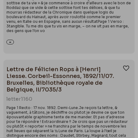
sottise de ta vie » & je commence à croire d’ailleurs avec le bon de
Roddaz que ce vide & cette sottise font tes délices, & que tu
mourras rédacteur de la Chronique dans quelque logis du
boulevard du Hainaut, après avoir roulotté comme le premier
venu, en Italie ou en Espagne, sans aucun résultatPage 1 Verso :
3tangible. Tu me dis que tu vis en marge, – on ne vit pas en marge,
des gens que l’on vo
Lettre de Félicien Rops à [Henri]
Ajou
Liesse. Corbeil-Essonnes, 1892/11/07.
Bruxelles, Bibliothèque royale de
Belgique, II/7035/3
letter
1160
Page 1 Recto : 17 nov. 1892. Demi-Lune.Je reçois ta lettre, &
vaguement, à tâtons, je déchiffre ou plutot je devine ce que ton
épouvantable graphisme tente de me mander. Et pas d’adresse
pour te répondre ! Extraordinaire !! Je crois que pas un rédacteur
ou plutôt « reporter » ne franchira par le temps de novembre les
huit lieues qui séparent la ½ Lune de Paris. La loupe à l’œil je
distingue encore des noms : Daudet, Stirbey, Magnard, tout cela