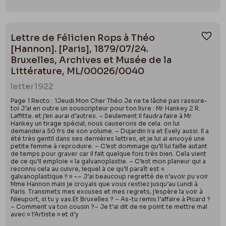
Lettre de Félicien Rops à Théo
Ajou
[Hannon]. [Paris], 1879/07/24.
Bruxelles, Archives et Musée de la
Littérature, ML/00026/0040
letter
1922
Page 1 Recto : 1Jeudi.Mon Cher Théo.Je ne te lâche pas rassure-
toi J’ai en outre un souscripteur pour ton livre : Mr Hankey 2 R.
Laffitte. et j’en aurai d’autres. – Seulement il faudra faire à Mr
Hankey un tirage spécial, nous causerons de cela. on lui
demandera 50 frs de son volume. – Dujardin ira et Evely aussi. Il a
été très gentil dans ses dernières lettres, et je lui ai envoyé une
petite femme à reproduire. – C’est dommage qu’il lui faille autant
de temps pour graver car il fait quelque fois très bien. Cela vient
de ce qu’il emploie « la galvanoplastie. – C’est mon planeur qui a
reconnu cela au cuivre, lequel à ce qu’il paraît est «
galvanoplastique !! » –– J’ai beaucoup regretté de n’avoir pu voir
Mme Hannon mais je croyais que vous restiez jusqu’au Lundi à
Paris. Transmets mes excuses et mes regrets, j’espère la voir à
Nieuport, si tu y vas.Et Bruxelles ? – As-tu remis l’affaire à Picard ?
– Comment va ton cousin ?– Je t’ai dit de ne point te mettre mal
avec « l’Artiste » et d’y