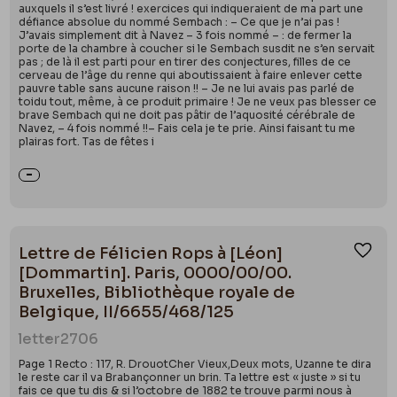
auxquels il s’est livré ! exercices qui indiqueraient de ma part une
défiance absolue du nommé Sembach : – Ce que je n’ai pas !
J’avais simplement dit à Navez – 3 fois nommé – : de fermer la
porte de la chambre à coucher si le Sembach susdit ne s’en servait
pas ; de là il est parti pour en tirer des conjectures, filles de ce
cerveau de l’âge du renne qui aboutissaient à faire enlever cette
pauvre table sans aucune raison !! – Je ne lui avais pas parlé de
toidu tout, même, à ce produit primaire ! Je ne veux pas blesser ce
brave Sembach qui ne doit pas pâtir de l’aquosité cérébrale de
Navez, – 4 fois nommé !!– Fais cela je te prie. Ainsi faisant tu me
plairas fort. Tas de fêtes i
Lettre de Félicien Rops à [Léon]
Ajou
[Dommartin]. Paris, 0000/00/00.
Bruxelles, Bibliothèque royale de
Belgique, II/6655/468/125
letter
2706
Page 1 Recto : 117, R. DrouotCher Vieux,Deux mots, Uzanne te dira
le reste car il va Brabançonner un brin. Ta lettre est « juste » si tu
fais ce que tu dis & si l’octobre de 1882 te trouve parmi nous à