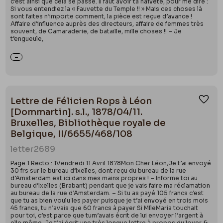
c’est ainsi que cela se passe. Il faut avoir ta naïveté, pour me dire :
Si vous entendiez la « Fauvette du Temple !! » Mais ces choses là
sont faites n’importe comment, la pièce est reçue d’avance !
Affaire d’influence auprès des directeurs, affaire de femmes très
souvent, de Camaraderie, de bataille, mille choses !! – Je
t’engueule,
Lettre de Félicien Rops à Léon
Ajou
[Dommartin]. s.l., 1878/04/11.
Bruxelles, Bibliothèque royale de
Belgique, II/6655/468/108
letter
2689
Page 1 Recto : 1Vendredi 11 Avril 1878Mon Cher Léon,Je t’ai envoyé
30 frs sur le bureau d’Ixelles, dont reçu du bureau de la rue
d’Amsterdam est ici dans mes mains propres ! – Informe toi au
bureau d’Ixelles (Brabant) pendant que je vais faire ma réclamation
au bureau de la rue d’Amsterdam. – Si tu as payé 105 francs c’est
que tu as bien voulu les payer puisque je t’ai envoyé en trois mois
45 francs, tu n’avais que 60 francs à payer Si MlleMaria touchait
pour toi, c’est parce que tum’avais écrit de lui envoyer l’argent à
elle même. Je t’ai écrit une très longue lettre à propos du loyer &