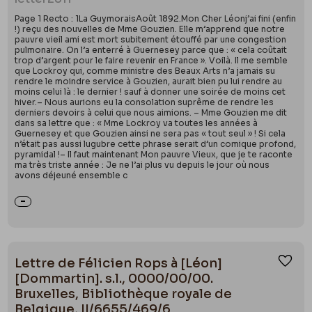
Page 1 Recto : 1La GuymoraisAoût 1892.Mon Cher Léonj’ai fini (enfin
!) reçu des nouvelles de Mme Gouzien. Elle m’apprend que notre
pauvre vieil ami est mort subitement étouffé par une congestion
pulmonaire. On l’a enterré à Guernesey parce que : « cela coûtait
trop d’argent pour le faire revenir en France ». Voilà. Il me semble
que Lockroy qui, comme ministre des Beaux Arts n’a jamais su
rendre le moindre service à Gouzien, aurait bien pu lui rendre au
moins celui là : le dernier ! sauf à donner une soirée de moins cet
hiver.– Nous aurions eu la consolation suprême de rendre les
derniers devoirs à celui que nous aimions. – Mme Gouzien me dit
dans sa lettre que : « Mme Lockroy va toutes les années à
Guernesey et que Gouzien ainsi ne sera pas « tout seul » ! Si cela
n’était pas aussi lugubre cette phrase serait d’un comique profond,
pyramidal !– Il faut maintenant Mon pauvre Vieux, que je te raconte
ma très triste année : Je ne l’ai plus vu depuis le jour où nous
avons déjeuné ensemble c
Lettre de Félicien Rops à [Léon]
Ajou
[Dommartin]. s.l., 0000/00/00.
Bruxelles, Bibliothèque royale de
Belgique, II/6655/469/6