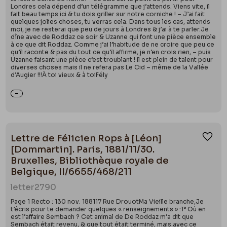
Londres cela dépend d’un télégramme que j’attends. Viens vite, il
fait beau temps ici & tu dois griller sur notre corniche ! – J’ai fait
quelques jolies choses, tu verras cela. Dans tous les cas, attends
moi, je ne resterai que peu de jours à Londres & j’ai à te parler.Je
dîne avec de Roddaz ce soir & Uzanne qui font une pièce ensemble
à ce que dit Roddaz. Comme j’ai l’habitude de ne croire que peu ce
qu’il raconte & pas du tout ce qu’il affirme, je n’en crois rien, – puis
Uzanne faisant une pièce c’est troublant ! Il est plein de talent pour
diverses choses mais il ne refera pas Le Cid – même de la Vallée
d’Augier !!!À toi vieux & à toiFély
Lettre de Félicien Rops à [Léon]
Ajou
[Dommartin]. Paris, 1881/11/30.
Bruxelles, Bibliothèque royale de
Belgique, II/6655/468/211
letter
2790
Page 1 Recto : 130 nov. 188117 Rue DrouotMa Vieille branche,Je
t’écris pour te demander quelques « renseignements » :1° Où en
est l’affaire Sembach ? Cet animal de De Roddaz m’a dit que
Sembach était revenu, & que tout était terminé, mais avec ce