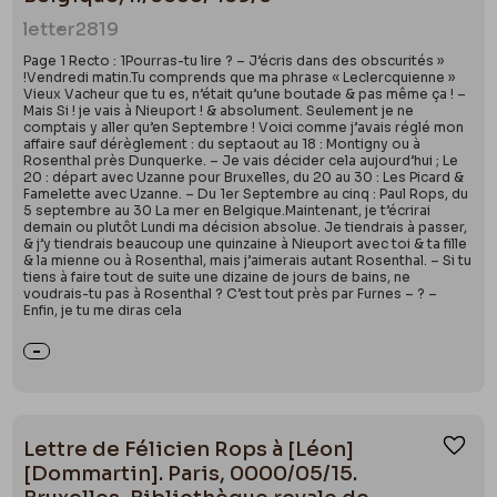
letter
2819
Page 1 Recto : 1Pourras-tu lire ? – J’écris dans des obscurités »
!Vendredi matin.Tu comprends que ma phrase « Leclercquienne »
Vieux Vacheur que tu es, n’était qu’une boutade & pas même ça ! –
Mais Si ! je vais à Nieuport ! & absolument. Seulement je ne
comptais y aller qu’en Septembre ! Voici comme j’avais réglé mon
affaire sauf dérèglement : du septaout au 18 : Montigny ou à
Rosenthal près Dunquerke. – Je vais décider cela aujourd’hui ; Le
20 : départ avec Uzanne pour Bruxelles, du 20 au 30 : Les Picard &
Famelette avec Uzanne. – Du 1er Septembre au cinq : Paul Rops, du
5 septembre au 30 La mer en Belgique.Maintenant, je t’écrirai
demain ou plutôt Lundi ma décision absolue. Je tiendrais à passer,
& j’y tiendrais beaucoup une quinzaine à Nieuport avec toi & ta fille
& la mienne ou à Rosenthal, mais j’aimerais autant Rosenthal. – Si tu
tiens à faire tout de suite une dizaine de jours de bains, ne
voudrais-tu pas à Rosenthal ? C’est tout près par Furnes – ? –
Enfin, je tu me diras cela
Lettre de Félicien Rops à [Léon]
Ajou
[Dommartin]. Paris, 0000/05/15.