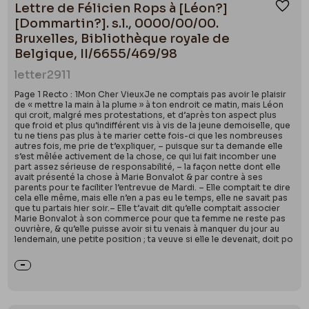
Lettre de Félicien Rops à [Léon?]
Ajou
[Dommartin?]. s.l., 0000/00/00.
Bruxelles, Bibliothèque royale de
Belgique, II/6655/469/98
letter
2911
Page 1 Recto : 1Mon Cher VieuxJe ne comptais pas avoir le plaisir
de « mettre la main à la plume » à ton endroit ce matin, mais Léon
qui croit, malgré mes protestations, et d’après ton aspect plus
que froid et plus qu’indifférent vis à vis de la jeune demoiselle, que
tu ne tiens pas plus à te marier cette fois-ci que les nombreuses
autres fois, me prie de t’expliquer, – puisque sur ta demande elle
s’est mêlée activement de la chose, ce qui lui fait incomber une
part assez sérieuse de responsabilité, – la façon nette dont elle
avait présenté la chose à Marie Bonvalot & par contre à ses
parents pour te faciliter l’entrevue de Mardi. – Elle comptait te dire
cela elle même, mais elle n’en a pas eu le temps, elle ne savait pas
que tu partais hier soir.– Elle t’avait dit qu’elle comptait associer
Marie Bonvalot à son commerce pour que ta femme ne reste pas
ouvrière, & qu’elle puisse avoir si tu venais à manquer du jour au
lendemain, une petite position ; ta veuve si elle le devenait, doit po