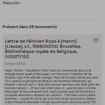
Masculin
Présent dans 28 documents
Lettre de Félicien Rops à [Henri]
Ajou
[Liesse]. s.l., 1888/00/00. Bruxelles,
Bibliothèque royale de Belgique,
II/2927/120
letter
1858
Page 1 Recto : 1JeudiMon Cher Vieux,Tu comprends que si j’ai
changé d’avis quant à Messager, ce n’est pas « l’opinion de de
Roddaz » qui m’en eût fait changer. Mais de Roddaz n’était pas seul
!! Il y avait là un groupe de faiseurs de machines théatrales qui
étaient « de son avis » ! & je dois avouer que leur avis était plein de
bonnes raisons. – Et leur avis était celui-ci : que les gens comme
Messager & Cie prenaient tout, sauf à passer par les Directeurs,
Lesquels directeurs disaient aux auteurs : Très bien votre petite
machine, – voyez Mr un tel qui a un nom, & qui sera votre collabo.
C’est l’histoire éternelle !! Nous savons tous cela & toi aussi !! Et