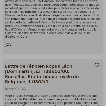
pattes d’un gros livre : l’Art Ancien.Connait très bien les endroits
gais. Très Lupanardeux.une pour Léon Dommartin auteur francoys,
excellent garçon idem. – Tête des jeux de Massacre des foires de
banlieue mais bon lettré & aimant les livres itou. Rédacteur à la
Chronique & à votre Illustration Belge. Va venir habiter Paris. Il finit
son temps de Belgique.Prière de lui remettre le petit cuivre qui est
joint à cette lettrePage 1 Verso : 2s’il vous plait. Vous trouverez
toujours Dommartin chez lui vers dix heures du matin de 9 à 10 47
Rue d’Orléans – Prendre une voiture ou le tramway du Bois de la
Cambre. Se faire arreter par le conducteur vis à vis de la rue
d’Orléans. Cela
Lettre de Félicien Rops à Léon
Ajou
[Dommartin]. s.l., 1881/03/00.
Bruxelles, Bibliothèque royale de
Belgique, III/1802/9
letter
1094
Page 1 Recto : 1Mon Cher LéonJe te présente Mr Octave Uzanne,
sois pour lui l’aimable garçon que tu es pour moiÀ toiFélyIl a bien
voulu se charger de te remettre la petite planche pour Mme Élise.