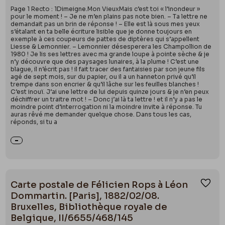
Page 1 Recto : 1Dimeigne.Mon VieuxMais c’est toi « l’inondeur »
pour le moment ! – Je ne m’en plains pas note bien. – Ta lettre ne
demandait pas un brin de réponse ! – Elle est là sous mes yeux
s’étalant en ta belle écriture lisible que je donne toujours en
exemple à ces coupeurs de pattes de diptères qui s’appellent
Liesse & Lemonnier. – Lemonnier désesperera les Champollion de
1980 ! Je lis ses lettres avec ma grande loupe à pointe sèche & je
n’y découvre que des paysages lunaires, à la plume ! C’est une
blague, il n’écrit pas ! il fait tracer des fantaisies par son jeune fils
agé de sept mois, sur du papier, ou il a un hanneton privé qu’il
trempe dans son encrier & qu’il lâche sur les feuilles blanches !
C’est inouï. J’ai une lettre de lui depuis quinze jours & je n’en peux
déchiffrer un traitre mot ! – Donc j’ai là ta lettre ! et il n’y a pas le
moindre point d’interrogation ni la moindre invite à réponse. Tu
auras rêvé me demander quelque chose. Dans tous les cas,
réponds, si tu a
Carte postale de Félicien Rops à Léon
Ajou
Dommartin. [Paris], 1882/02/08.
Bruxelles, Bibliothèque royale de
Belgique, II/6655/468/145