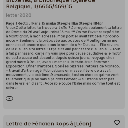
Bruxelles, Bibliothèque royale de
Belgique, II/6655/469/15
letter
2828
Page 1 Recto : 1Paris 15 maiEn Steeple !!!En Steeple !!!Mon
VieuxCette lettre te trouvera-t elle ? Je reçois seulement ta lettre
de Rome du 26 avril aujourdhui 15 mai !!!! On me l’avait reexpédiée
à Montlignon, à mon adresse, mon portier avait fait cela « proprio
motu ». Seulement la préposée aux postes de Montlignon ne me
connaissait encore que sous le nom de « Mr Duluc ». – Elle revient
de la rue Labie ta lettre !! Et je suis allé par hasard rue Labie ! – Tout
à fait par hasard, car je n’y vais que pour cause caudative & le motif
de cette cause est absente, depuis quinze jours, : voyage chez
grand mère à Rouan, avec « maman ». Ici train-train énorme :
Exposition, Dîner d’artistes, Soirées bizarres, retours de Monaco,
– travail d’art enragé. Publications en masse, fièvre de travail,
mouvement, vie extrême & amusante, toutes choses qui me vont
tellement que je ne sais si je dois t’envier, & si Uzanne n’est pas
dans le vrai en disant : Adorable toute l’Italie mais comme tout est
enivran
Lettre de Félicien Rops à [Léon]
Ajou