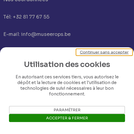
Tél: +32 81 77 67 55
E-mail: info@museerops.be
Instagram
Continuer sans accepter
Utilisation des cookies
Facebook
En autorisant ces services tiers, vous autorisez le
dépôt et la lecture de cookies et l'utilisation de
technologies de suivi nécessaires à leur bon
Ropslettres
fonctionnement.
Le site web du musée
PARAMÉTRER
ACCEPTER & FERMER
Les collections du musée