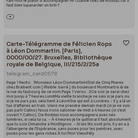
Fais-moi le plaisir d’accompagner Mr Uzanne chez de Roddaz car il
faut bien lupanarder un brin !!
Carte-Télégramme de Félicien Rops
Ajou
à Léon Dommartin. [Paris],
0000/00/27. Bruxelles, Bibliothèque
royale de Belgique, III/215/2/25a
telegram_card
0578
Page 1 Recto : 1Monsieur Léon DommartinHôtel de Cinq Phares
chez Braibent coin [ illisible: barré ] du boulevard Montmartre & de
la rue du faubourg de ce nom.Page 1 Verso : 2Ce soir je serai chez
moi jusqu à 7 heures.LundiMa vieille branche,je ne sais si je pars ou
si je ne pars pas, cela tient à Léontîne qui est à Londres.– Il y a là un
tas d’affaires en train. Viens me prendre demain mardi (si je ne suis
pas parti Calino) Nous irons salonner de midi à 4 heures (si c’est
ouvert !! Calino). De Roddaz nous accompagnera avec ses
lumières, si cela lui va. – À 4 heures je te quitterai Il faut absolument
que tu sois Dimanche à Montlignon. – Si les lits sont pris, il y en a à
l’albergerie de l’Espérance, sans puces pour les peintres, avec
puces pour les gens riches.À toi Mon VieuxFély