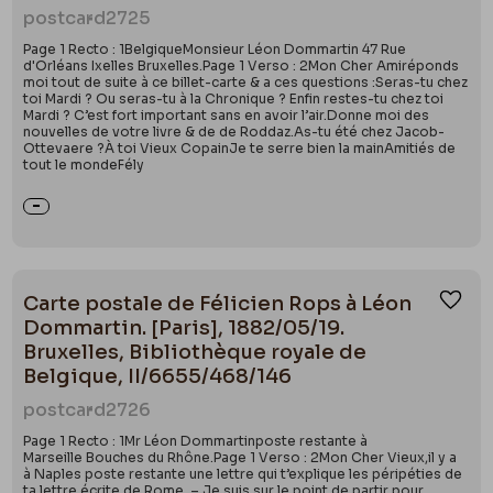
postcard
2725
Page 1 Recto : 1BelgiqueMonsieur Léon Dommartin 47 Rue
d'Orléans Ixelles Bruxelles.Page 1 Verso : 2Mon Cher Amiréponds
moi tout de suite à ce billet-carte & a ces questions :Seras-tu chez
toi Mardi ? Ou seras-tu à la Chronique ? Enfin restes-tu chez toi
Mardi ? C’est fort important sans en avoir l’air.Donne moi des
nouvelles de votre livre & de de Roddaz.As-tu été chez Jacob-
Ottevaere ?À toi Vieux CopainJe te serre bien la mainAmitiés de
tout le mondeFély
Carte postale de Félicien Rops à Léon
Ajou
Dommartin. [Paris], 1882/05/19.
Bruxelles, Bibliothèque royale de
Belgique, II/6655/468/146
postcard
2726
Page 1 Recto : 1Mr Léon Dommartinposte restante à
Marseille Bouches du Rhône.Page 1 Verso : 2Mon Cher Vieux,il y a
à Naples poste restante une lettre qui t’explique les péripéties de
ta lettre écrite de Rome. – Je suis sur le point de partir pour