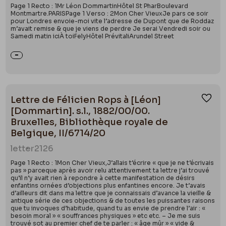
Page 1 Recto : 1Mr Léon DommartinHôtel St PharBoulevard
Montmartre.PARISPage 1 Verso : 2Mon Cher VieuxJe pars ce soir
pour Londres envoie-moi vite l’adresse de Dupont que de Roddaz
m’avait remise & que je viens de perdre Je serai Vendredi soir ou
Samedi matin iciÀ toiFelyHôtel PrévitaliArundel Street
Lettre de Félicien Rops à [Léon]
Ajou
[Dommartin]. s.l., 1882/00/00.
Bruxelles, Bibliothèque royale de
Belgique, II/6714/20
letter
2126
Page 1 Recto : 1Mon Cher Vieux,J’allais t’écrire « que je ne t’écrivais
pas » parceque après avoir relu attentivement ta lettre j’ai trouvé
qu’il n’y avait rien à repondre à cette manifestation de désirs
enfantins ornées d’objections plus enfantines encore. Je t’avais
d’ailleurs dit dans ma lettre que je connaissais d’avance la vieille &
antique série de ces objections & de toutes les puissantes raisons
que tu invoques d’habitude, quand tu as envie de prendre l’air : «
besoin moral » « souffrances physiques » etc etc. – Je me suis
trouvé sot au premier chef de te parler : « âge mûr » « vide &