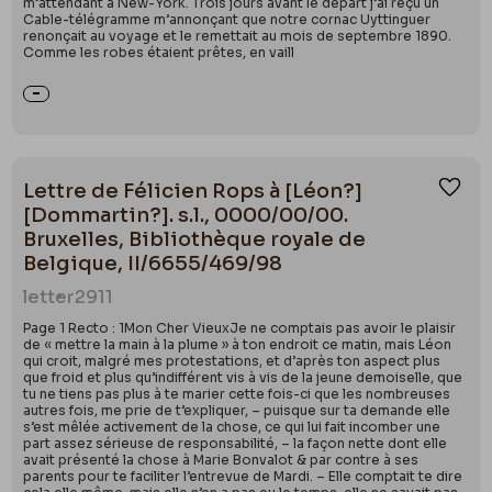
m’attendant à New-York. Trois jours avant le départ j’ai reçu un
Cable-télégramme m’annonçant que notre cornac Uyttinguer
renonçait au voyage et le remettait au mois de septembre 1890.
Comme les robes étaient prêtes, en vaill
Lettre de Félicien Rops à [Léon?]
Ajou
[Dommartin?]. s.l., 0000/00/00.
Bruxelles, Bibliothèque royale de
Belgique, II/6655/469/98
letter
2911
Page 1 Recto : 1Mon Cher VieuxJe ne comptais pas avoir le plaisir
de « mettre la main à la plume » à ton endroit ce matin, mais Léon
qui croit, malgré mes protestations, et d’après ton aspect plus
que froid et plus qu’indifférent vis à vis de la jeune demoiselle, que
tu ne tiens pas plus à te marier cette fois-ci que les nombreuses
autres fois, me prie de t’expliquer, – puisque sur ta demande elle
s’est mêlée activement de la chose, ce qui lui fait incomber une
part assez sérieuse de responsabilité, – la façon nette dont elle
avait présenté la chose à Marie Bonvalot & par contre à ses
parents pour te faciliter l’entrevue de Mardi. – Elle comptait te dire