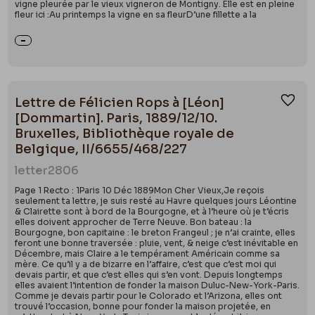
vigne pleurée par le vieux vigneron de Montigny. Elle est en pleine
fleur ici :Au printemps la vigne en sa fleurD’une fillette a la
Lettre de Félicien Rops à [Léon]
Ajou
[Dommartin]. Paris, 1889/12/10.
Bruxelles, Bibliothèque royale de
Belgique, II/6655/468/227
letter
2806
Page 1 Recto : 1Paris 10 Déc 1889Mon Cher Vieux,Je reçois
seulement ta lettre, je suis resté au Havre quelques jours Léontine
& Clairette sont à bord de la Bourgogne, et à l’heure où je t’écris
elles doivent approcher de Terre Neuve. Bon bateau : la
Bourgogne, bon capitaine : le breton Frangeul ; je n’ai crainte, elles
feront une bonne traversée : pluie, vent, & neige c’est inévitable en
Décembre, mais Claire a le tempérament Américain comme sa
mère. Ce qu’il y a de bizarre en l’affaire, c’est que c’est moi qui
devais partir, et que c’est elles qui s’en vont. Depuis longtemps
elles avaient l’intention de fonder la maison Duluc-New-York-Paris.
Comme je devais partir pour le Colorado et l’Arizona, elles ont
trouvé l’occasion, bonne pour fonder la maison projetée, en