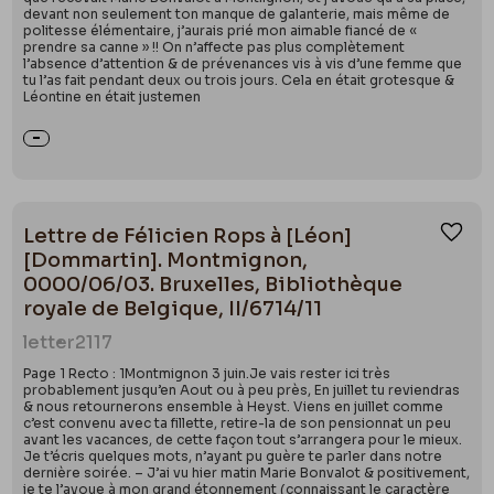
devant non seulement ton manque de galanterie, mais même de
politesse élémentaire, j’aurais prié mon aimable fiancé de «
prendre sa canne » !! On n’affecte pas plus complètement
l’absence d’attention & de prévenances vis à vis d’une femme que
tu l’as fait pendant deux ou trois jours. Cela en était grotesque &
Léontine en était justemen
Lettre de Félicien Rops à [Léon]
Ajou
[Dommartin]. Montmignon,
0000/06/03. Bruxelles, Bibliothèque
royale de Belgique, II/6714/11
letter
2117
Page 1 Recto : 1Montmignon 3 juin.Je vais rester ici très
probablement jusqu’en Aout ou à peu près, En juillet tu reviendras
& nous retournerons ensemble à Heyst. Viens en juillet comme
c’est convenu avec ta fillette, retire-la de son pensionnat un peu
avant les vacances, de cette façon tout s’arrangera pour le mieux.
Je t’écris quelques mots, n’ayant pu guère te parler dans notre
dernière soirée. – J’ai vu hier matin Marie Bonvalot & positivement,
je te l’avoue à mon grand étonnement (connaissant le caractère