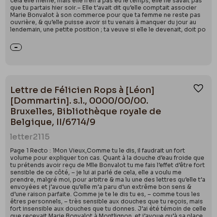
cela elle même, mais elle n’en a pas eu le temps, elle ne savait pas
que tu partais hier soir.– Elle t’avait dit qu’elle comptait associer
Marie Bonvalot à son commerce pour que ta femme ne reste pas
ouvrière, & qu’elle puisse avoir si tu venais à manquer du jour au
lendemain, une petite position ; ta veuve si elle le devenait, doit po
Lettre de Félicien Rops à [Léon]
Ajou
[Dommartin]. s.l., 0000/00/00.
Bruxelles, Bibliothèque royale de
Belgique, II/6714/9
letter
2115
Page 1 Recto : 1Mon Vieux,Comme tu le dis, il faudrait un fort
volume pour expliquer ton cas. Quant à la douche d’eau froide que
tu prétends avoir reçu de Mlle Bonvalot tu me fais l’effet d’être fort
sensible de ce côté, – je lui ai parlé de cela, elle a voulu me
prendre, malgré moi, pour arbitre & ma lu une des lettres qu’elle t’a
envoyées et j’avoue qu’elle m’a paru d’un extrême bon sens &
d’une raison parfaite. Comme je te le dis tu es, – comme tous les
êtres personnels, – très sensible aux douches que tu reçois, mais
fort insensible aux douches que tu donnes. J’ai été témoin de celle
que recevait Marie Bonvalot à Montlignon, et j’avoue qu’à sa place,