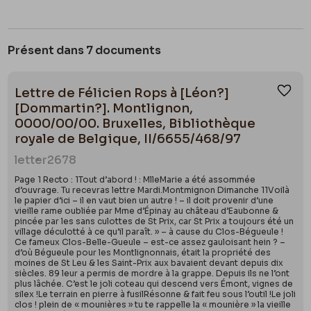
Présent dans 7 documents
Lettre de Félicien Rops à [Léon?]
Ajou
[Dommartin?]. Montlignon,
0000/00/00. Bruxelles, Bibliothèque
royale de Belgique, II/6655/468/97
letter
2678
Page 1 Recto : 1Tout d’abord ! : MlleMarie a été assommée
d’ouvrage. Tu recevras lettre Mardi.Montmignon Dimanche 11Voilà
le papier d’ici – il en vaut bien un autre ! – il doit provenir d’une
vieille rame oubliée par Mme d’Épinay au château d’Eaubonne &
pincée par les sans culottes de St Prix, car St Prix a toujours été un
village déculotté à ce qu’il paraît. » – à cause du Clos-Bégueule !
Ce fameux Clos-Belle-Gueule – est-ce assez gauloisant hein ? –
d’où Bégueule pour les Montlignonnais, était la propriété des
moines de St Leu & les Saint-Prix aux bavaient devant depuis dix
siècles. 89 leur a permis de mordre à la grappe. Depuis ils ne l’ont
plus lâchée. C’est le joli coteau qui descend vers Émont, vignes de
silex !Le terrain en pierre à fusilRésonne & fait feu sous l’outil !Le joli
clos ! plein de « mounières » tu te rappelle la « mounière » la vieille