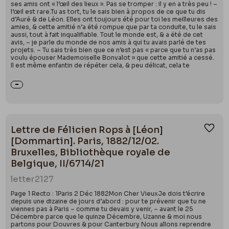
ses amis ont « l’œil des lieux ». Pas se tromper : il y en a très peu ! –
l’œil est rare.Tu as tort, tu le sais bien à propos de ce que tu dis
d’Auré & de Léon. Elles ont toujours été pour toi les meilleures des
amies, & cette amitié n’a été rompue que par ta conduite, tu le sais
aussi, tout à fait inqualifiable. Tout le monde est, & a été de cet
avis, – je parle du monde de nos amis à qui tu avais parlé de tes
projets. – Tu sais très bien que ce n’est pas « parce que tu n’as pas
voulu épouser Mademoiselle Bonvalot » que cette amitié a cessé.
Il est même enfantin de répéter cela, & peu délicat, cela te
Lettre de Félicien Rops à [Léon]
Ajou
[Dommartin]. Paris, 1882/12/02.
Bruxelles, Bibliothèque royale de
Belgique, II/6714/21
letter
2127
Page 1 Recto : 1Paris 2 Déc 1882Mon Cher VieuxJe dois t’écrire
depuis une dizaine de jours d’abord : pour te prévenir que tu ne
viennes pas à Paris – comme tu devais y venir, – avant le 25
Décembre parce que le quinze Décembre, Uzanne & moi nous
partons pour Douvres & pour Canterbury Nous allons reprendre