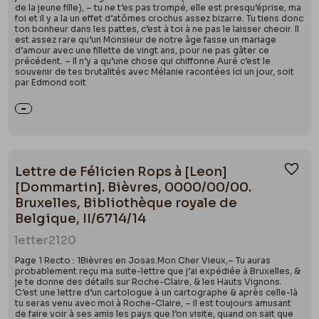
de la jeune fille), – tu ne t’es pas trompé, elle est presqu’éprise, ma
foi et il y a la un effet d’atômes crochus assez bizarre. Tu tiens donc
ton bonheur dans les pattes, c’est à toi à ne pas le laisser cheoir. Il
est assez rare qu’un Monsieur de notre âge fasse un mariage
d’amour avec une fillette de vingt ans, pour ne pas gâter ce
précédent. – Il n’y a qu’une chose qui chiffonne Auré c’est le
souvenir de tes brutalités avec Mélanie racontées ici un jour, soit
par Edmond soit
Lettre de Félicien Rops à [Leon]
Ajou
[Dommartin]. Bièvres, 0000/00/00.
Bruxelles, Bibliothèque royale de
Belgique, II/6714/14
letter
2120
Page 1 Recto : 1Bièvres en Josas.Mon Cher Vieux,– Tu auras
probablement reçu ma suite-lettre que j’ai expédiée à Bruxelles, &
je te donne des détails sur Roche-Claire, & les Hauts Vignons.
C’est une lettre d’un cartologue à un cartographe & après celle-là
tu seras venu avec moi à Roche-Claire, – il est toujours amusant
de faire voir à ses amis les pays que l’on visite, quand on sait que