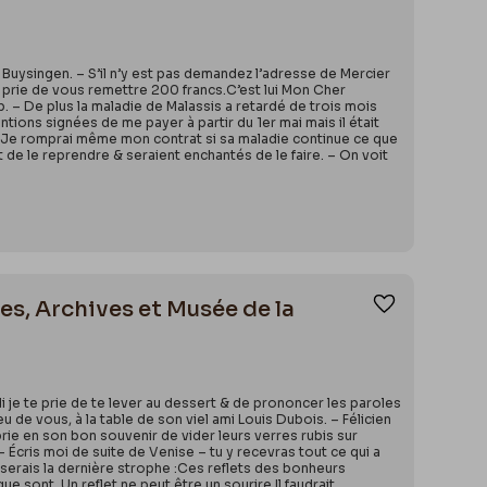
 Buysingen. – S’il n’y est pas demandez l’adresse de Mercier
e prie de vous remettre 200 francs.C’est lui Mon Cher
p. – De plus la maladie de Malassis a retardé de trois mois
ntions signées de me payer à partir du 1er mai mais il était
. – Je romprai même mon contrat si sa maladie continue ce que
de le reprendre & seraient enchantés de le faire. – On voit
lles, Archives et Musée de la
Ajouter aux
rdi je te prie de te lever au dessert & de prononcer les paroles
u de vous, à la table de son viel ami Louis Dubois. – Félicien
prie en son bon souvenir de vider leurs verres rubis sur
– Écris moi de suite de Venise – tu y recevras tout ce qui a
rserais la dernière strophe :Ces reflets des bonheurs
e sont. Un reflet ne peut être un sourire Il faudrait