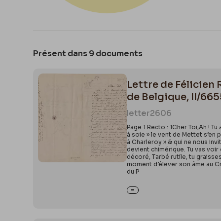
Présent dans 9 documents
Lettre de Félicien
de Belgique, II/66
letter
2606
Page 1 Recto : 1Cher Toi,Ah ! T
à soie » le vent de Mettet s’en 
à Charleroy » & qui ne nous inv
devient chimérique. Tu vas voir
décoré, Tarbé rutile, tu graisse
moment d’élever son âme au Cré
du P