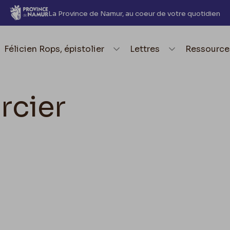
La Province de Namur, au coeur de votre quotidien
element.menu.open_menu
Félicien Rops, épistolier
element.menu.open_me
Lettres
element.
Ressource
rcier