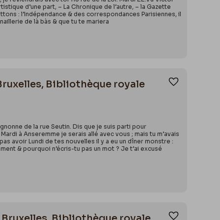
Artistique d’une part, – La Chronique de l’autre, – la Gazette
 mettons : l’Indépendance & des correspondances Parisiennes, il
aillerie de là bàs & que tu te mariera
Bruxelles, Bibliothèque royale
Ajouter aux
gnonne de la rue Seutin. Dis que je suis parti pour
 Mardi à Anseremme je serais allé avec vous ; mais tu m’avais
as avoir Lundi de tes nouvelles il y a eu un dîner monstre :
ment & pourquoi n’écris-tu pas un mot ? Je t’ai excusé
 Bruxelles, Bibliothèque royale