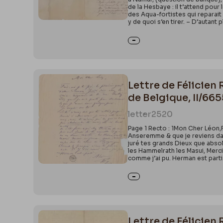
de la Hesbaye : il t’attend pour 
des Aqua-fortistes qui reparait 
y de quoi s’en tirer. – D’autant
Lettre de Félicien
de Belgique, II/66
letter
2520
Page 1 Recto : 1Mon Cher Léon,Fa
Anseremme & que je reviens dans
juré tes grands Dieux que absol
les Hammelrath les Masui, Merc
comme j’ai pu. Herman est part
Lettre de Félicien