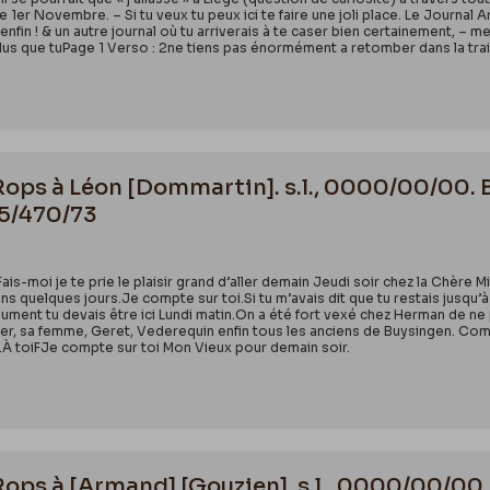
le 1er Novembre. – Si tu veux tu peux ici te faire une joli place. Le Journal 
enfin ! & un autre journal où tu arriverais à te caser bien certainement, –
 plus que tuPage 1 Verso : 2ne tiens pas énormément a retomber dans la train
 Rops à Léon [Dommartin]. s.l., 0000/00/00. 
55/470/73
is-moi je te prie le plaisir grand d’aller demain Jeudi soir chez la Chère Mi
 quelques jours.Je compte sur toi.Si tu m’avais dit que tu restais jusqu’à
ument tu devais être ici Lundi matin.On a été fort vexé chez Herman de ne p
ier, sa femme, Geret, Vederequin enfin tous les anciens de Buysingen. Com
i.À toiFJe compte sur toi Mon Vieux pour demain soir.
 Rops à [Armand] [Gouzien]. s.l., 0000/00/00.