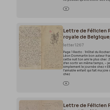
Lettre de Félicie
royale de Belgique,
letter
1267
Page 1 Recto : 1Hôtel du Roch
Léon Dommartin bon auteur franç
cette nuit ton ami le plus cher.
d’en sortir en même temps, – je 
simplement le journée chez « Ell
l’aimable enfant qui fait ma joi
chez
Lettre de Félicien 