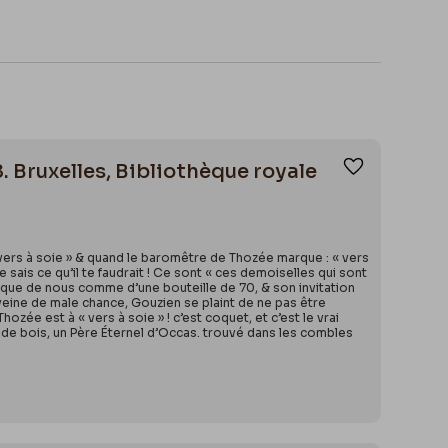
. Bruxelles, Bibliothèque royale
Ajouter aux
« vers à soie » & quand le baromêtre de Thozée marque : « vers
e sais ce qu’il te faudrait ! Ce sont « ces demoiselles qui sont
moque de nous comme d’une bouteille de 70, & son invitation
veine de male chance, Gouzien se plaint de ne pas être
zée est à « vers à soie » ! c’est coquet, et c’est le vrai
de bois, un Père Éternel d’Occas. trouvé dans les combles