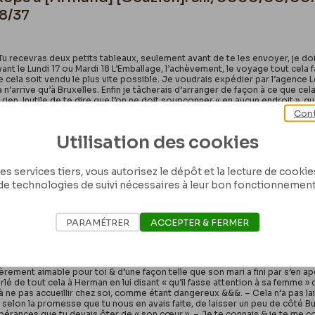
58/37
 recevras deux petits tableaux, seulement avant de te les envoyer, je dois s
ant le Lundi 17 ou Mardi 18 L’Emballage, l’achèvement, le voyage tout cela
e cela soit vendu le plus vite possible. Je voudrais expédier par l’agence L
a n’arrive qu’à Bruxelles. Enfin je tâcherais d’arranger de façon à ce que ce
 rien. Inutile de te dire que l’on ne doit soupçonner « en aucun endroit », 
archand de tableaux en chambre auquel tu dois les remettre et que tu deva
Cont
Utilisation des cookies
es services tiers, vous autorisez le dépôt et la lecture de cookies 
de technologies de suivi nécessaires à leur bon fonctionnement
 Rops à Armand [Gouzien]. s.l., 0000/00/00. B
58/60
PARAMÉTRER
ACCEPTER & FERMER
Mon Cher Armand : « sans exagération » : quelques jours avant ton départ
ièrement aimable pour toi & d’une façon telle que son mari a fini par s’en ap
rlé de tout cela à Herman en lui disant « qu’il fasse attention à sa femme » 
n à ne pas accueillir chez soi, comme étant dangereux &&&. – Cela n’a pas l
i, selon la promesse que tu nous en avais faite, de laisser un peu de côté Buy
pérances que tu devais ôter de « son cœur ». – Je te connais & je te me c