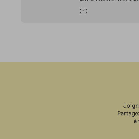
Joign
Partage
à 