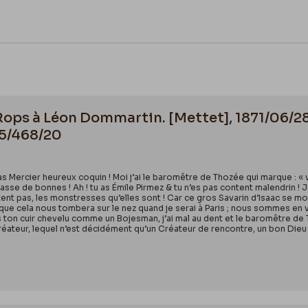
 Rops à Léon Dommartin. [Mettet], 1871/06/28
55/468/20
u as Mercier heureux coquin ! Moi j’ai le baromêtre de Thozée qui marque : 
passe de bonnes ! Ah ! tu as Émile Pirmez & tu n’es pas content malendrin ! J
itent pas, les monstresses qu’elles sont ! Car ce gros Savarin d’Isaac se 
 que cela nous tombera sur le nez quand je serai à Paris ; nous sommes en 
s ton cuir chevelu comme un Bojesman, j’ai mal au dent et le baromêtre de Tho
ateur, lequel n’est décidément qu’un Créateur de rencontre, un bon Dieu 