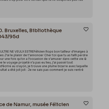
 Bruxelles, Bibliothèque
Ajouter aux
7043/95d
LTRE NE VEULX ESTREFélicien Rops bon tailleur d’imaiges à
i le plaisir de t’annoncer Cher toi que tu as failli perdre
pour une fois qu’on a l’occasion de s’amuser dans cette vie &
e le voyage projeté n’a pas eu lieu, j’ai passé tout
e d’écrire au crayon, je trouve une plume bizarre avec laquelle
tat a été joli joli : Je ne sais pas comment je suis rentré
ince de Namur, musée Félicien
Ajouter aux