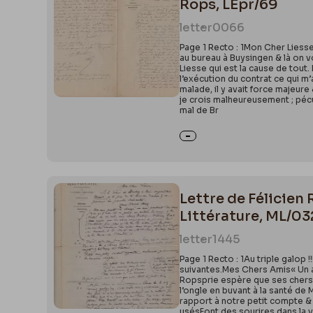
Rops, LEpr/69
letter
0066
Page 1 Recto : 1Mon Cher Liesse
au bureau à Buysingen & là on v
Liesse qui est la cause de tout.
l’exécution du contrat ce qui m’
malade, il y avait force majeur
je crois malheureusement ; pécu
mal de Br
Lettre de Félicien 
Littérature, ML/0
letter
1445
Page 1 Recto : 1Au triple galop 
suivantes.Mes Chers Amis« Un ami
Ropsprie espère que ses chers c
l’ongle en buvant à la santé de 
rapport à notre petit compte & 
usésFont des sourires dans la vi