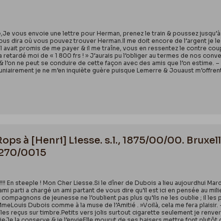
,Je vous envoie une lettre pour Herman, prenez le train & poussez jusqu’à
ous dira où vous pouvez trouver Herman.Il me doit encore de l’argent je l
 Il avait promis de me payer & il me traîne, vous en ressentez le contre cou
a retardé moi de « 1 800 frs ! » J’aurais pu l’obliger au termes de nos conve
e & l’on ne peut se conduire de cette façon avec des amis que l’on estime
niairement je ne m’en inquiète guère puisque Lemerre & Jouaust m’offrent 
Rops à [Henri] Liesse. s.l., 1875/00/00. Bruxe
3270/0015
!!!!!! En steeple ! Mon Cher Liesse.Si le dîner de Dubois a lieu aujourdhui Ma
 parti a chargé un ami partant de vous dire qu’il est ici en pensée au milie
ompagnons de jeunesse ne l’oublient pas plus qu’ils ne les oublie ; il les 
MmeLouis Dubois comme à la muse de l’Amitié . »Voilà, cela me fera plaisir. 
les reçus sur timbre.Petits vers jolis surtout cigarette seulement je renve
eJe la conserve & je l’envieElle mourut de ses baisers.mettre font plutôt qu