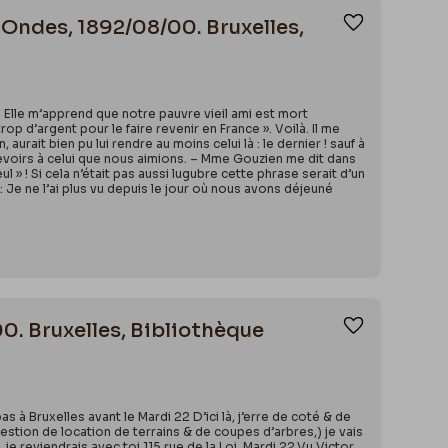
-Ondes, 1892/08/00. Bruxelles,
Ajouter aux
 Elle m’apprend que notre pauvre vieil ami est mort
p d’argent pour le faire revenir en France ». Voilà. Il me
ait bien pu lui rendre au moins celui là : le dernier ! sauf à
evoirs à celui que nous aimions. – Mme Gouzien me dit dans
» ! Si cela n’était pas aussi lugubre cette phrase serait d’un
 Je ne l’ai plus vu depuis le jour où nous avons déjeuné
00. Bruxelles, Bibliothèque
Ajouter aux
à Bruxelles avant le Mardi 22 D’ici là, j’erre de coté & de
estion de location de terrains & de coupes d’arbres,) je vais
 je reviendrais avec toi 115 rue de la Loi. Mardi 22.Vu Victor