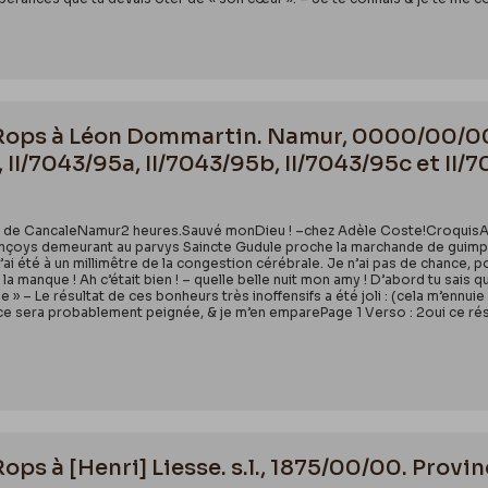
n Rops à Léon Dommartin. Namur, 0000/00/00.
 II/7043/95a, II/7043/95b, II/7043/95c et II/
er de CancaleNamur2 heures.Sauvé monDieu ! –chez Adèle Coste!CroquisAU
oys demeurant au parvys Saincte Gudule proche la marchande de guimpes.J’a
 J’ai été à un millimêtre de la congestion cérébrale. Je n’ai pas de chance, 
la manque ! Ah c’était bien ! – quelle belle nuit mon amy ! D’abord tu sais qu
e » – Le résultat de ces bonheurs très inoffensifs a été joli : (cela m’ennui
e ce sera probablement peignée, & je m’en emparePage 1 Verso : 2oui ce résul
Rops à [Henri] Liesse. s.l., 1875/00/00. Prov