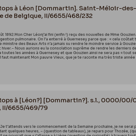
 Rops à Léon [Dommartin]. Saint-Méloir-des
e de Belgique, II/6655/468/232
t 1892.Mon Cher Léonj’ai fini (enfin !) reçu des nouvelles de Mme Gouzien.
stion pulmonaire. On l’a enterré à Guernesey parce que : « cela coûtait tro
nistre des Beaux Arts n’a jamais su rendre le moindre service à Gouzien, aur
 hiver.– Nous aurions eu la consolation suprême de rendre les derniers d
 toutes les années à Guernesey et que Gouzien ainsi ne sera pas « tout seul 
l faut maintenant Mon pauvre Vieux, que je te raconte ma très triste année :
 Rops à [Léon?] [Dommartin?]. s.l., 0000/00/
, II/6655/469/79
Je t’attends vers le commencement de la Semaine prochaine, je ne serai pas 
endant quelques heures, – (question de tableaux), je repars pour Thozée, (qu
 se pourrait que « j’allasse » à Liège (question de curiosité) à travers tout,