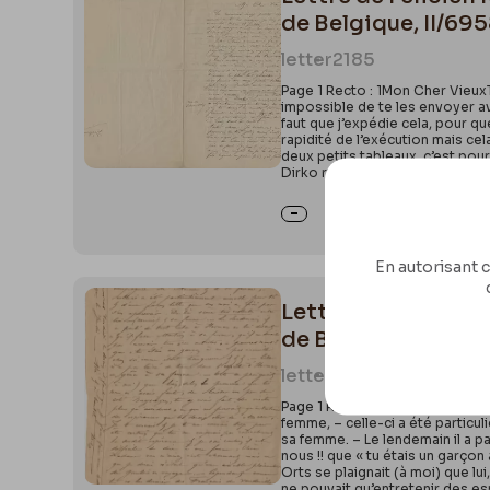
de Belgique, II/69
letter
2185
Page 1 Recto : 1Mon Cher VieuxTu
impossible de te les envoyer av
faut que j’expédie cela, pour qu
rapidité de l’exécution mais cel
deux petits tableaux, c’est pour
Dirko rue de l’Association un m
En autorisant c
Lettre de Félicien
de Belgique, II/69
letter
2208
Page 1 Recto : 1Voici la chose 
femme, – celle-ci a été particul
sa femme. – Le lendemain il a pa
nous !! que « tu étais un garço
Orts se plaignait (à moi) que lu
ne pouvait qu’entretenir des es