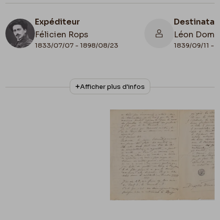
Expéditeur
Destinatai
Félicien Rops
Léon Domm
1833/07/07 - 1898/08/23
1839/09/11 - 
N° d'inventaire
Collationnage
Afficher plus d'infos
II/6655/469/79
Autographe
Lieu de conservation
Belgique, Bruxelles, Bibliothèque royale de
Belgique, Cabinet des Manuscrits