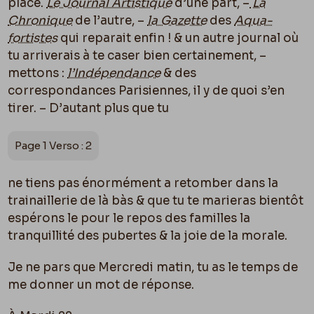
place.
Le Journal Artistique
d’une part, –
La
Chronique
de l’autre, –
la Gazette
des
Aqua-
fortistes
qui reparait enfin ! & un autre journal o
ù
tu arriverais à te caser bien certainement, –
mettons :
l’Indépendance
& des
correspondances Parisiennes, il y de quoi s’en
tirer. – D’autant plus que tu
Page 1 Verso : 2
ne tiens pas énormément a retomber dans la
trainaillerie de là bàs & que tu te marieras bientôt
espérons le pour le repos des familles la
tranquillité des pubertes & la joie de la morale.
Je ne pars que Mercredi matin, tu as le temps de
me donner un mot de réponse.