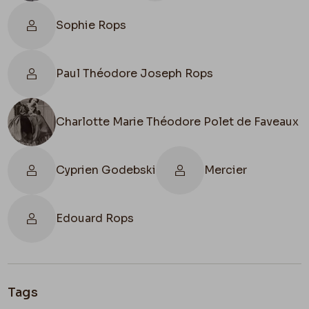
pour le prier de régler notre compte du banquet
de
Godebski
. – Ce que je fais de mon côté. – Avec
Sophie Rops
ces espèces de gens il ne faut pas négliger ces
sortes de choses.
Paul Théodore Joseph Rops
À toi & à bientôt.
Fély
Charlotte Marie Théodore Polet de Faveaux
Bruxelles
Dimanche.
Cyprien Godebski
Mercier
Edouard Rops
Tags