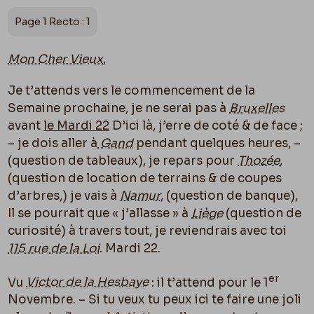
Page 1 Recto : 1
Mon Cher Vieux
,
Je t’attends vers le commencement de la
Semaine prochaine, je ne serai pas à
Bruxelles
avant
le Mardi 22
D’ici là, j’erre de coté & de face ;
– je dois aller à
Gand
pendant quelques heures, –
(question de tableaux), je repars pour
Thozée
,
(question de location de terrains & de coupes
d’arbres,) je vais à
Namur
, (question de banque),
Il se pourrait que « j’allasse » à
Liège
(question de
curiosité) à travers tout, je reviendrais avec toi
115 rue de la Loi
. Mardi 22.
er
Vu
Victor de la Hesbaye
: il t’attend pour le 1
Novembre. – Si tu veux tu peux ici te faire une joli