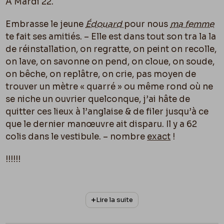
À Mardi 22.
Embrasse le jeune
Édouard
pour nous
ma femme
te fait ses amitiés. – Elle est dans tout son tra la la
de réinstallation, on regratte, on peint on recolle,
on lave, on savonne on pend, on cloue, on soude,
on bêche, on replâtre, on crie, pas moyen de
trouver un mètre « quarré » ou même rond o
ù
ne
se niche un ouvrier quelconque, j’ai hâte de
quitter ces lieux à l’anglaise & de filer jusqu’à ce
que le dernier manœuvre ait disparu. Il y a 62
colis dans le vestibule. – nombre
exact
!
!!!!!!
J’en ai 28,
ma femme
19,
ma mère
4,
Paul
3, les
servantes : 8.
Lire la suite
C’est que c’est un déménagement complet