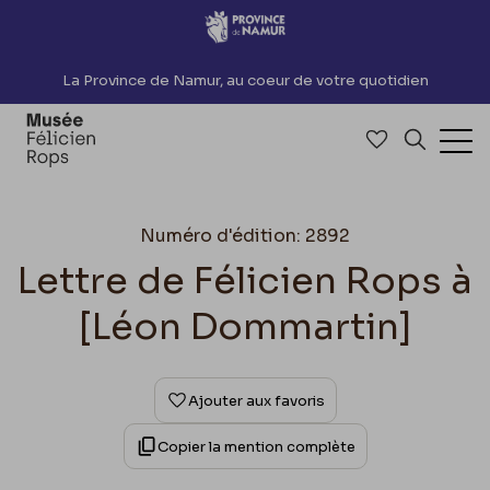
Accèder directement au contenu
La Province de Namur, au coeur de votre quotidien
Accéder à me
Recherch
Ouv
Numéro d'édition: 2892
Lettre de Félicien Rops à
[Léon Dommartin]
Ajouter aux favoris
Copier la mention complète