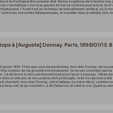
abord du frontispice.Bon premier état. Bonne souplesse de la femme nue, jol
trop « hermétique » son bras gauche de loin se confond avec le bras droit 
orticulturesse ? Avant tout en ce temps de bafouillement cérébral, où la moit
ter contre les obscurités Péladanesques, et travailler dans la netteté, Mon 
Rops à [Auguste] Donnay. Paris, 1893/01/13. B
 13 janvier 1893. Il faut que vous me pardonniez, mon cher Donnay, de ne p
s très honteux de ma grossière inconvenance. Je ne sais comment cela se fait
e : j’ai dû écrire à notre ami Rassenfosse pour l’avoir à nouveau. J’étais ab
n chez un vieil ami, et ma vacance s’est prolongée ; bref, ma réponse a été
il est charmant, mon cher Donnay, votre tableau, ou votre décor, comme vou
Le beau, est ce qui convient », a dit Delacroix, et c’est le vrai. Quant au se