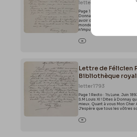
letter
1782
Page 1 Recto : 11er janvier 93
Donnay que j’ai égarée, & dites
avoir dit un tas de choses que j’
monde !Donnay a du talent ; qu’
n’imputez pas à ce cœur les déf
Lettre de Félicien
Bibliothèque royal
letter
1793
Page 1 Recto : 1½ Lune. Juin 1
S.M Louis XI ! Dites à Donnay qu
mieux. Quant à vous Mon Cher A
J’espère que tous les vôtres so