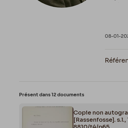
privilégia
08-01-20
Référe
Delforge P
Stassen Be
Esneux et e
Présent dans 12 documents
https://co
auguste#.
Copie non autograp
[Rassenfosse]. s.l
https://ar
8810/t4/p65