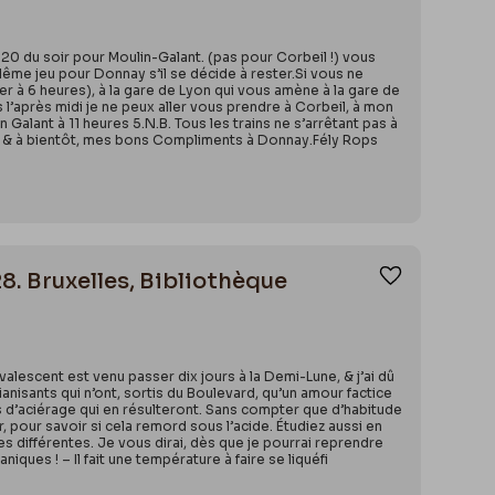
0 du soir pour Moulin-Galant. (pas pour Corbeil !) vous
ême jeu pour Donnay s’il se décide à rester.Si vous ne
er à 6 heures), à la gare de Lyon qui vous amène à la gare de
 l’après midi je ne peux aller vous prendre à Corbeil, à mon
Galant à 11 heures 5.N.B. Tous les trains ne s’arrêtant pas à
bien & à bientôt, mes bons Compliments à Donnay.Fély Rops
8. Bruxelles, Bibliothèque
Ajouter aux
alescent est venu passer dix jours à la Demi-Lune, & j’ai dû
anisants qui n’ont, sortis du Boulevard, qu’un amour factice
s d’aciérage qui en résulteront. Sans compter que d’habitude
er, pour savoir si cela remord sous l’acide. Étudiez aussi en
s différentes. Je vous dirai, dès que je pourrai reprendre
iques ! – Il fait une température à faire se liquéfi