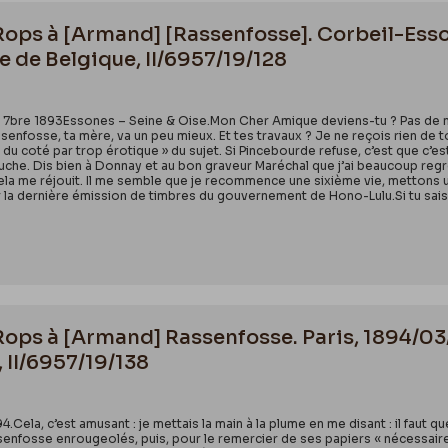
 Rops à [Armand] [Rassenfosse]. Corbeil-Esso
e de Belgique, II/6957/19/128
9 7bre 1893Essones – Seine & Oise.Mon Cher Amique deviens-tu ? Pas de 
enfosse, ta mère, va un peu mieux. Et tes travaux ? Je ne reçois rien de to
e du coté par trop érotique » du sujet. Si Pincebourde refuse, c’est que c
ouche. Dis bien à Donnay et au bon graveur Maréchal que j’ai beaucoup regret
 cela me réjouit. Il me semble que je recommence une sixième vie, mettons u
r la dernière émission de timbres du gouvernement de Hono-Lulu.Si tu sais
 Rops à [Armand] Rassenfosse. Paris, 1894/03/
 II/6957/19/138
94.Cela, c’est amusant : je mettais la main à la plume en me disant : il faut
ssenfosse enrougeolés, puis, pour le remercier de ses papiers « nécessaires 