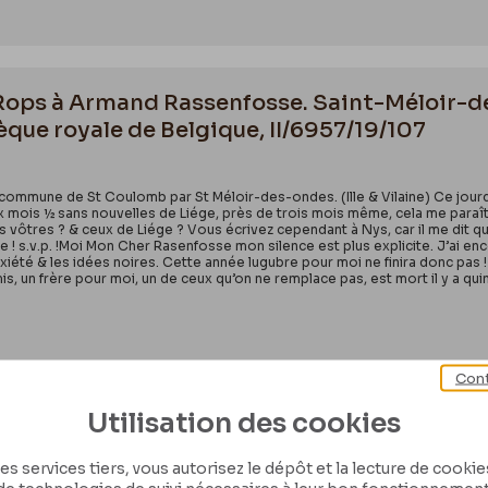
n Rops à Armand Rassenfosse. Saint-Méloir-
èque royale de Belgique, II/6957/19/107
 commune de St Coulomb par St Méloir-des-ondes. (Ille & Vilaine) Ce jo
ux mois ½ sans nouvelles de Liége, près de trois mois même, cela me paraît
 vôtres ? & ceux de Liége ? Vous écrivez cependant à Nys, car il me dit qu’
ite ! s.v.p. !Moi Mon Cher Rasenfosse mon silence est plus explicite. J’ai e
nxiété & les idées noires. Cette année lugubre pour moi ne finira donc pas
s, un frère pour moi, un de ceux qu’on ne remplace pas, est mort il y a qu
Cont
Utilisation des cookies
 Rops à [Armand] Rassenfosse. Corbeil-Essonn
 de Belgique, II/6957/19/111
es services tiers, vous autorisez le dépôt et la lecture de cookies 