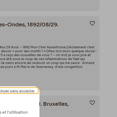
des-Ondes, 1892/08/29.
Ajouter aux
urdhui 29 Aout – 1892.Mon Cher Rasenfosse,Décidement c’est
 devoir « avoir des motifs !! » Dites moi donc quelque chose !
il a reçu des nouvelles de vous ? – Un mot je vous prie et
ncore été sous le coup de ces inflammations de l’œil qui
 ! Je viens encore de recevoir un coup qui me navre : Armand
inze jours à St Pierre de Guernesey, d’une congestion
inuer sans accepter
es, 1893/01/01. Bruxelles,
Ajouter aux
et l'utilisation