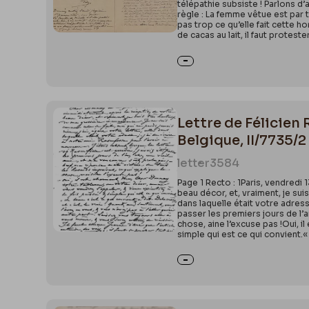
télépathie subsiste ! Parlons d’
règle : La femme vêtue est par 
pas trop ce qu’elle fait cette h
de cacas au lait, il faut protes
Lettre de Félicien 
Belgique, II/7735/2
letter
3584
Page 1 Recto : 1Paris, vendredi
beau décor, et, vraiment, je sui
dans laquelle était votre adress
passer les premiers jours de l’a
chose, aine l’excuse pas !Oui, 
simple qui est ce qui convient.« 