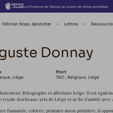
La Province de Namur, au coeur de votre quotidien
element.menu.open_menu
Félicien Rops, épistolier
element.menu.open_me
Lettres
element.
Ressource
guste Donnay
e
Mort
gique, Liège
1921 , Belgique, Liège
llustrateur
,
lithographe
et
affichiste
belge
. Il est égal
 royale des beaux-arts de Liège et se lie d’amitié ave
ure flamande, colorée, primaire sinon primitive, il oppos