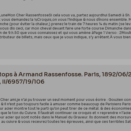
LuneMon Cher RassenfosseSi cela vous va, partez aujourdhui Samedi à 5h. 2
nt vous demandez la ½Croquis,on vous l’indique & nous dînons ensemble. M
he (pour éviter la chaleur,) prenez le train de 7 heures ¼ du matin (se lev
 vous dis ceci, car mon cheval devant faire une forte course Dimanche dans
ain de 9.h.50 que vous connaissez et qui vous amène àPage 1 Verso : 2Moulin 
stributeur de billets, mais ceux que je vous indique, s’y arrètent.À vous 
 Rops à Armand Rassenfosse. Paris, 1892/06/2
, II/6957/19/106
n Cher ami,je n’ai pu trouver un seul moment pour vous écrire : Gouzien conv
 & il n’est pas toujours facile à amuser comme beaucoup de Parisiens Parisi
r acier montre tout le parti qu’on peut tirer de ce métal. & des économie
 que le ton du Cuivre. Il faudrait continuer ce croquis et « reprendre » l’aci
our acier qui sont notés dans le Manuel du Graveur. Ils donnent des morsure
 au cuivre & vous recevrez toutes les épreuves, ainsi que ces terribles Satan