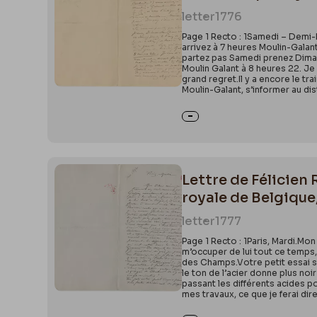
letter
1776
Page 1 Recto : 1Samedi – Demi-
arrivez à 7 heures Moulin-Gala
partez pas Samedi prenez Dimanc
Moulin Galant à 8 heures 22. Je
grand regret.Il y a encore le tr
Moulin-Galant, s’informer au di
Lettre de Félicien
royale de Belgique
letter
1777
Page 1 Recto : 1Paris, Mardi.Mo
m’occuper de lui tout ce temps,
des Champs.Votre petit essai su
le ton de l’acier donne plus noir
passant les différents acides p
mes travaux, ce que je ferai dire