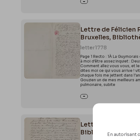
Lettre de Félicie
Bruxelles, Biblioth
letter
1778
Page 1 Recto : 1À La Guymorais
à moi d’être assez inquiet : De
Comment allez vous vous, et les
dites moi ce qui vous arrive ! v
chaque fois me jettent dans l’a
Gouzien un de mes meilleurs ami
pulmonaire, subite
Lettre de Félicien
Bibliothèque royale
En autorisant c