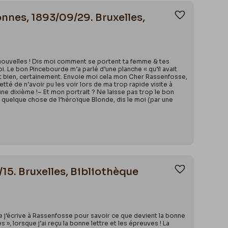
nnes, 1893/09/29. Bruxelles,
Ajouter aux
nouvelles ! Dis moi comment se portent ta femme & tes
i. Le bon Pincebourde m’a parlé d’une planche « qu’il avait
’est bien, certainement. Envoie moi cela mon Cher Rassenfosse,
té de n’avoir pu les voir lors de ma trop rapide visite à
ne dixième !– Et mon portrait ? Ne laisse pas trop le bon
 quelque chose de l’héroïque Blonde, dis le moi (par une
15. Bruxelles, Bibliothèque
Ajouter aux
 que j’écrive à Rassenfosse pour savoir ce que devient la bonne
», lorsque j’ai reçu la bonne lettre et les épreuves ! La