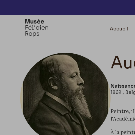
Accèder directement au contenu
Accueil
Au
Naissanc
1862 , Bel
Peintre
,
i
l'
Académie
À la peint