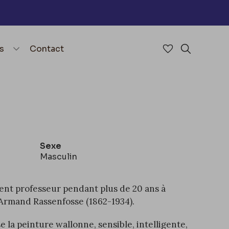
nu
menu.open_menu
s
Contact
Accéder à mes 
Rechercher
Sexe
Masculin
ement professeur pendant plus de 20 ans à
c Armand Rassenfosse (1862-1934)
.
e la peinture wallonne, sensible, intelligente,