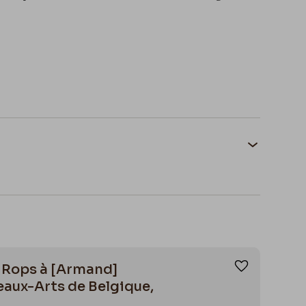
otection des arbres et des paysages à
2
aire-des-wallons/donnay-
n Rops à [Armand]
Ajouter aux
Beaux-Arts de Belgique,