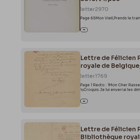
url=http%
auguste%2
letter
2970
Page 65Mon Vieil,Prends le train
Lettre de Félicien 
royale de Belgique
letter
1769
Page 1 Recto : 1Mon Cher Rassen
½Croquis.Je lui enverrai les di
Lettre de Félicien
Bibliothèque royal