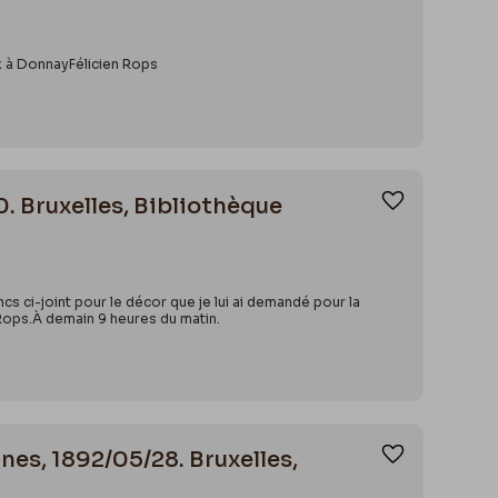
-memoire%2Fdonnay-
ux à DonnayFélicien Rops
0. Bruxelles, Bibliothèque
Ajouter aux
s ci-joint pour le décor que je lui ai demandé pour la
 Rops.À demain 9 heures du matin.
nes, 1892/05/28. Bruxelles,
Ajouter aux