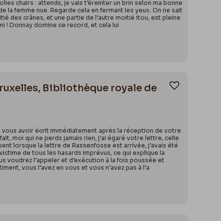
ies chairs : attends, je vais t’éreinter un brin selon ma bonne
de la femme nue. Regarde cela en fermant les yeux. On ne sait
ié des crânes, et une partie de l’autre moitié itou, est pleine
Ami ! Donnay domine ce record, et cela lui
ruxelles, Bibliothèque royale de
Ajouter aux
as vous avoir écrit immédiatement après la réception de votre
, moi qui ne perds jamais rien, j’ai égaré votre lettre, celle
sent lorsque la lettre de Rassenfosse est arrivée, j’avais été
 victime de tous les hasards imprévus, ce qui explique la
s voudrez l’appeler et d’exécution à la fois poussée et
ntiment, vous l’avez en vous et vous n’avez pas à l’a