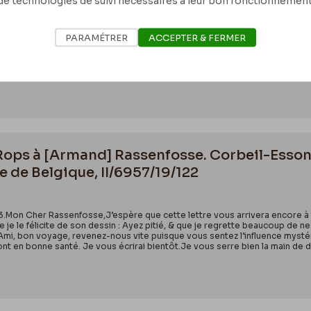
de technologies de suivi nécessaires à leur bon fonctionnement
. Demi-LuneMon Cher ami je vous envoie pour vous & les vôtres mes meilleu
 lui que son décor est charmant, très réussi, & que je vais lui en parler p
PARAMÉTRER
ACCEPTER & FERMER
ai à vous dire, mais cela va venir ! Voilà 1893 qui paraît & qui va chasser to
il envisage d’un œil calme la vie & son avenir, & qu’il ne s’inquiète de r
auts de mon esprit. Et bonnes amitiés aussi à tous mes amis de LiégeFéli
 Rops à [Armand] Rassenfosse. Corbeil-Esson
e de Belgique, II/6957/19/122
893.Mon Cher Rassenfosse,J’espère que cette lettre vous arrivera encore 
e je le félicite de son dessin : Ayez pitié, & que je regrette beaucoup de 
mi, bon voyage, revenez-nous vite puisque vous sentez l’influence mystér
nt en bonne santé. Je vous écrirai bientôt.Je vous serre bien la main de dé