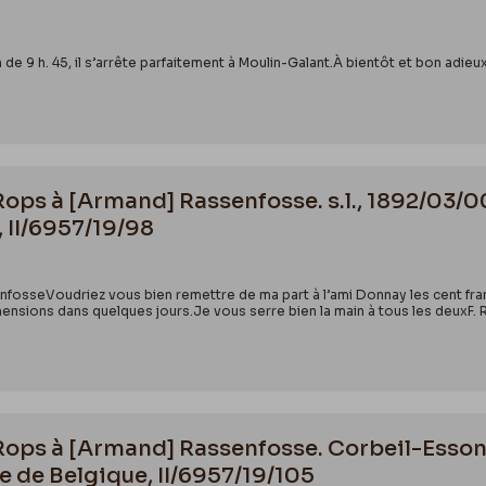
3A%2F%2Fconnaitrelawallonie.wallonie.be%2Ffr%2Flieux-de
3.XskhrMDgpPY#federation=archive.wikiwix.com&tab=url
 de 9 h. 45, il s’arrête parfaitement à Moulin-Galant.À bientôt et bon adie
Rops à [Armand] Rassenfosse. s.l., 1892/03/0
, II/6957/19/98
fosseVoudriez vous bien remettre de ma part à l’ami Donnay les cent franc
mensions dans quelques jours.Je vous serre bien la main à tous les deuxF.
 Rops à [Armand] Rassenfosse. Corbeil-Esson
e de Belgique, II/6957/19/105