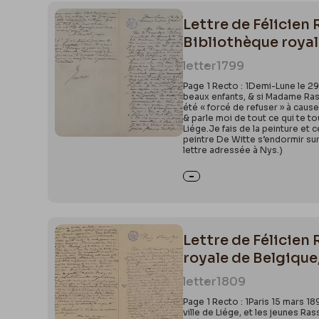
Lettre de Félicien
Bibliothèque royal
letter
1799
Page 1 Recto : 1Demi-Lune le 2
beaux enfants, & si Madame Rass
été « forcé de refuser » à caus
& parle moi de tout ce qui te t
Liége.Je fais de la peinture et
peintre De Witte s’endormir su
lettre adressée à Nys.)
Lettre de Félicien
royale de Belgique,
letter
1809
Page 1 Recto : 1Paris 15 mars 18
ville de Liége, et les jeunes Ra