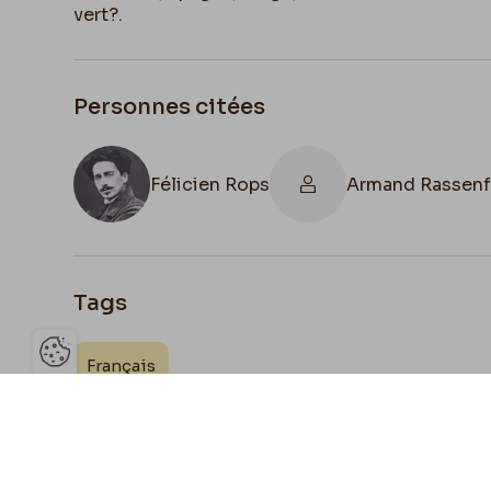
vert?.
Personnes citées
Félicien Rops
Armand Rassen
Tags
Français
Ouvrir la barre de gestion des 