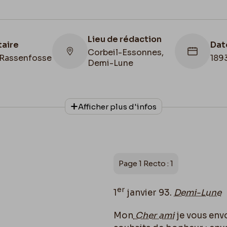
Lieu de rédaction
taire
Dat
Corbeil-Essonnes,
Rassenfosse
189
Demi-Lune
Afficher plus d'infos
Collationnage
Date de fin
Autographe
1893/01/01
Page 1 Recto : 1
er
1
janvier 93.
Demi-Lune
Mon
Cher ami
je vous envo