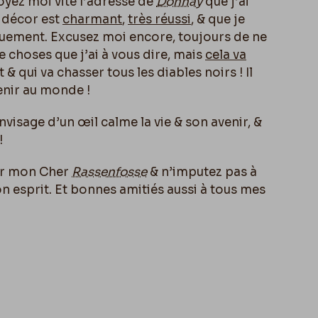
oyez moi vite l’adresse de
Donnay
que j’ai
n décor est
charmant
,
très réussi
, & que je
nguement. Excusez moi encore, toujours de ne
e choses que j’ai à vous dire, mais
cela va
t & qui va chasser tous les diables noirs ! Il
enir au monde !
 envisage d’un œil calme la vie & son avenir, &
!
ur mon Cher
Rassenfosse
& n’imputez pas à
n esprit. Et bonnes amitiés aussi à tous mes