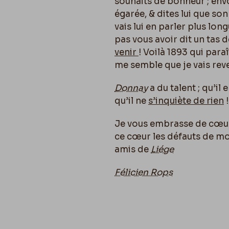
souhaits de bonheur ; env
égarée, & dites lui que so
vais lui en parler plus lo
pas vous avoir dit un tas d
venir
! Voilà 1893 qui paraî
me semble que je vais rev
Donnay
a du talent ; qu’il
qu’il ne
s’inquiète de rien
!
Je vous embrasse de cœ
ce cœur les défauts de mo
amis de
Liége
Félicien Rops