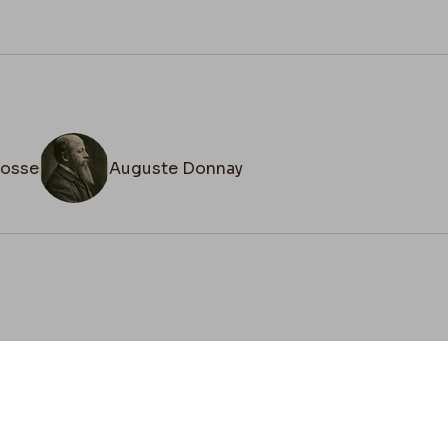
fosse
Auguste Donnay
cookies