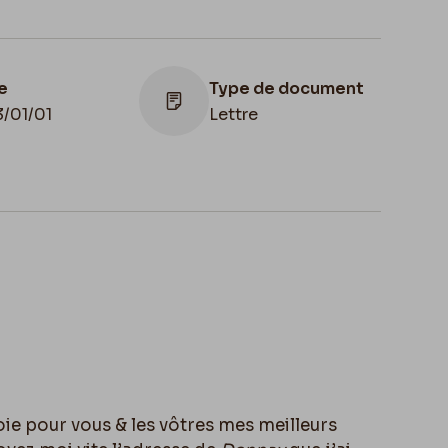
e
Type de document
3/01/01
Lettre
Lieu de conservation
Belgique, Bruxelles,
Bibliothèque royale de
Belgique, Cabinet des
Manuscrits
ie pour vous & les vôtres mes meilleurs