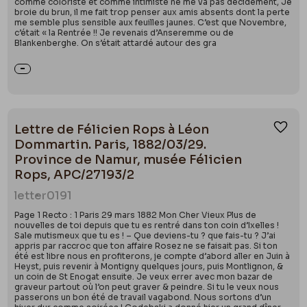
comme coloriste et comme intimiste ne me va pas décidément, Je
broie du brun, il me fait trop penser aux amis absents dont la perte
me semble plus sensible aux feuilles jaunes. C’est que Novembre,
c’était « la Rentrée !! Je revenais d’Anseremme ou de
Blankenberghe. On s’était attardé autour des gra
Lettre de Félicien Rops à Léon
Ajou
Dommartin. Paris, 1882/03/29.
Province de Namur, musée Félicien
Rops, APC/27193/2
letter
0191
Page 1 Recto : 1 Paris 29 mars 1882 Mon Cher Vieux Plus de
nouvelles de toi depuis que tu es rentré dans ton coin d’Ixelles !
Sale mutismeux que tu es ! – Que deviens-tu ? que fais-tu ? J’ai
appris par raccroc que ton affaire Rosez ne se faisait pas. Si ton
été est libre nous en profiterons, je compte d’abord aller en Juin à
Heyst, puis revenir à Montigny quelques jours, puis Montlignon, &
un coin de St Enogat ensuite. Je veux errer avec mon bazar de
graveur partout où l’on peut graver & peindre. Si tu le veux nous
passerons un bon été de travail vagabond. Nous sortons d’un