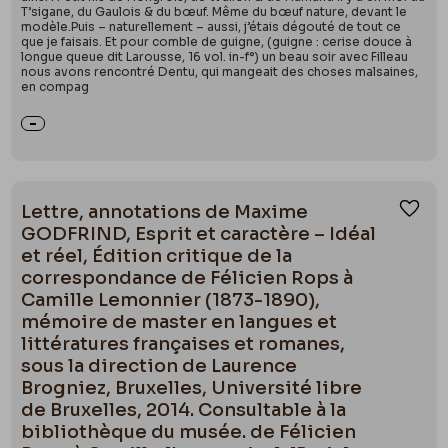
T’sigane, du Gaulois & du bœuf. Même du bœuf nature, devant le
modèle.Puis – naturellement – aussi, j’étais dégouté de tout ce
que je faisais. Et pour comble de guigne, (guigne : cerise douce à
longue queue dit Larousse, 16 vol. in-f°) un beau soir avec Filleau
nous avons rencontré Dentu, qui mangeait des choses malsaines,
en compag
Lettre, annotations de Maxime
Ajou
GODFRIND, Esprit et caractère – Idéal
et réel, Édition critique de la
correspondance de Félicien Rops à
Camille Lemonnier (1873-1890),
mémoire de master en langues et
littératures françaises et romanes,
sous la direction de Laurence
Brogniez, Bruxelles, Université libre
de Bruxelles, 2014. Consultable à la
bibliothèque du musée. de Félicien