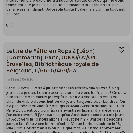
mouvement, vie extrême & amusante, toutes choses qui me vont
tellement que je ne sais si je dois t’envier, & si Uzanne n’est pas
dans le vrai en disant : Adorable toute l’Italie mais comme tout est
enivran
Lettre de Félicien Rops à [Léon]
Ajou
[Dommartin]. Paris, 0000/07/04.
Bruxelles, Bibliothèque royale de
Belgique, II/6655/469/53
letter
2866
Page 1 Recto : 1Paris 4 juilletMon Vieux frérotVoila quatre à cinq
jours que je dois t’écrire pour savoir si tu viens le 14 juillet ! On sera
débarrassé des ennuis je l’espère, car il y a encore un coup de
chien du diable depuis huit ou dix jours, toujours pour Londres. On
n’a pas même pu aller à Montlignon avant Samedi dernier 1er juillet.
Mme Duluc est toujours làbas élevant ses lapins ; J’y ai été aussi,
j’en suis revenu & j’y repars jusqu’en Aout dans deux ou trois jours.
En Aout vers le 10 nous allons à Heyst hein ? – J’ai de la besogne
jusque là.– Si tu viens le 14 – c’est le 12 que tu dois venir ou le 13,
Mlle Bonvalot doit en savoir plus que moi. Je l’ai indiscrètement
questionné à cet égard : elle m’a dit que tu viendrais le 12, et qu’elle