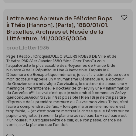
Lettre avec épreuve de Félicien Rops
Ajou
à Théo [Hannon]. [Paris], 1880/01/01.
Bruxelles, Archives et Musée de la
Littérature, ML/00026/0054
proof_letter
1936
Page 1 Recto : 1CroquisDULUC SŒURS ROBES DE Ville et de
Théatre PARIS1er Janvier 1880 !Mon Cher ThéoTu vois
l’aquafortiste le plus accablé des Royaumes de France & de
Navarre & de la République Une & Indivisible. Depuis le 2
Décembre de Bonapartique mémoire, je suis la victime de ce que «
mon docteur » appelle un « rhumatisme Céphalique », le docteur
de Gouzien une « névralgie Cervicale », le docteur de Liesse une «
méningite Intermittente, le docteur de d’Hervilly une « Inflammation
du Cervelet »!!!!! Le vrai c’est que je suis embeté comme un Grévy
quelconqueAucun travail n’est possible ! Rien ! Si je ne t’ai pas tiré
d’épreuve de la première morsure du Cuivre mon vieux Théo, c’est
facile à comprendre : Je fais, – lorsque ma première morsure est
trop faible, – (et c’est pour te montrer la chose que je t’écris sur ce
papier à vignette,) revenir la planche au rouleau. Le « rouleau » est
« un rouleau » :Croquisrevêtu de cuir, que l’on passe, chargé de
vernis, sur la planche que l’on doit