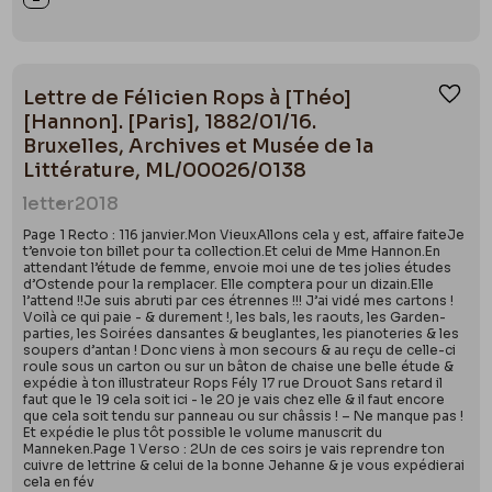
Lettre de Félicien Rops à [Théo]
Ajou
[Hannon]. [Paris], 1882/01/16.
Bruxelles, Archives et Musée de la
Littérature, ML/00026/0138
letter
2018
Page 1 Recto : 116 janvier.Mon VieuxAllons cela y est, affaire faiteJe
t’envoie ton billet pour ta collection.Et celui de Mme Hannon.En
attendant l’étude de femme, envoie moi une de tes jolies études
d’Ostende pour la remplacer. Elle comptera pour un dizain.Elle
l’attend !!Je suis abruti par ces étrennes !!! J’ai vidé mes cartons !
Voilà ce qui paie - & durement !, les bals, les raouts, les Garden-
parties, les Soirées dansantes & beuglantes, les pianoteries & les
soupers d’antan ! Donc viens à mon secours & au reçu de celle-ci
roule sous un carton ou sur un bâton de chaise une belle étude &
expédie à ton illustrateur Rops Fély 17 rue Drouot Sans retard il
faut que le 19 cela soit ici - le 20 je vais chez elle & il faut encore
que cela soit tendu sur panneau ou sur châssis ! – Ne manque pas !
Et expédie le plus tôt possible le volume manuscrit du
Manneken.Page 1 Verso : 2Un de ces soirs je vais reprendre ton
cuivre de lettrine & celui de la bonne Jehanne & je vous expédierai
cela en fév