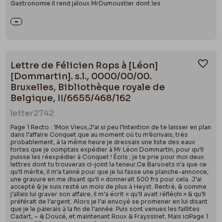
Gastronomie il rend jaloux MrDumoustier dont les
Lettre de Félicien Rops à [Léon]
Ajou
[Dommartin]. s.l., 0000/00/00.
Bruxelles, Bibliothèque royale de
Belgique, II/6655/468/162
letter
2742
Page 1 Recto : 1Mon Vieux,J’ai si peu l’intention de te laisser en plan
dans l’affaire Conquet que au moment où tu m’écrivais, très
probablement, à la même heure je dressais une liste des eaux
fortes que je comptais expédier à Mr Léon Dommartin, pour qu’il
puisse les réexpédier à Conquet ! Écris ; je te prie pour moi deux
lettres dont tu trouveras ci-joint la teneur.Ce Barvoets n’a que ce
qu’il mérite, il m’a tanné pour que je lui fasse une planche-annonce,
une gravure en me disant qu’il « donnerait 500 frs pour cela. J’ai
accepté & je suis resté un mois de plus à Heyst. Rentré, & comme
j’allais lui graver son affaire, il m’a écrit « qu’il avait réfléchi » & qu’il
préférait de l’argent. Alors je l’ai envoyé se promener en lui disant
que je le paierais à la fin de l’année. Puis sont venues les faillites
Cadart, – & Doucé, et maintenant Roux & Frayssinet. Mais iciPage 1