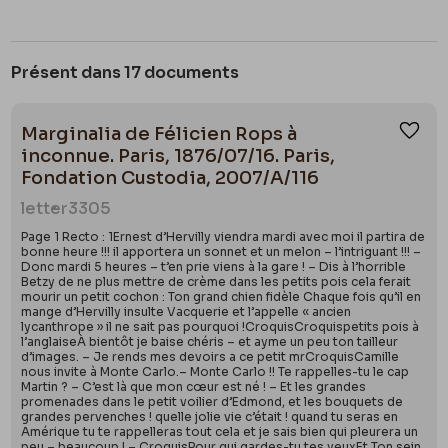
Présent dans 17 documents
Marginalia de Félicien Rops à
Ajou
inconnue. Paris, 1876/07/16. Paris,
Fondation Custodia, 2007/A/116
letter
3305
Page 1 Recto : 1Ernest d’Hervilly viendra mardi avec moi il partira de
bonne heure !!! il apportera un sonnet et un melon – l’intriguant !!! –
Donc mardi 5 heures – t’en prie viens à la gare ! – Dis à l’horrible
Betzy de ne plus mettre de crème dans les petits pois cela ferait
mourir un petit cochon : Ton grand chien fidèle Chaque fois qu’il en
mange d’Hervilly insulte Vacquerie et l’appelle « ancien
lycanthrope » il ne sait pas pourquoi !CroquisCroquispetits pois à
l’anglaiseÀ bientôt je baise chéris – et ayme un peu ton tailleur
d’images. – Je rends mes devoirs a ce petit mrCroquisCamille
nous invite à Monte Carlo.– Monte Carlo !! Te rappelles-tu le cap
Martin ? – C’est là que mon cœur est né ! – Et les grandes
promenades dans le petit voilier d’Edmond, et les bouquets de
grandes pervenches ! quelle jolie vie c’était ! quand tu seras en
Amérique tu te rappelleras tout cela et je sais bien qui pleurera un
peu – beaucoup ! –.CroquisPour qui gardes-tu tes yeuxEt Ton sein