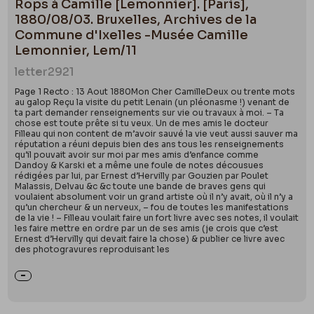
Rops à Camille [Lemonnier]. [Paris],
1880/08/03. Bruxelles, Archives de la
Commune d'Ixelles -Musée Camille
Lemonnier, Lem/11
letter
2921
Page 1 Recto : 13 Aout 1880Mon Cher CamilleDeux ou trente mots
au galop Reçu la visite du petit Lenain (un pléonasme !) venant de
ta part demander renseignements sur vie ou travaux à moi. – Ta
chose est toute prête si tu veux. Un de mes amis le docteur
Filleau qui non content de m’avoir sauvé la vie veut aussi sauver ma
réputation a réuni depuis bien des ans tous les renseignements
qu’il pouvait avoir sur moi par mes amis d’enfance comme
Dandoy & Karski et a même une foule de notes décousues
rédigées par lui, par Ernest d’Hervilly par Gouzien par Poulet
Malassis, Delvau &c &c toute une bande de braves gens qui
voulaient absolument voir un grand artiste où il n’y avait, où il n’y a
qu’un chercheur & un nerveux, – fou de toutes les manifestations
de la vie ! – Filleau voulait faire un fort livre avec ses notes, il voulait
les faire mettre en ordre par un de ses amis (je crois que c’est
Ernest d’Hervilly qui devait faire la chose) & publier ce livre avec
des photogravures reproduisant les