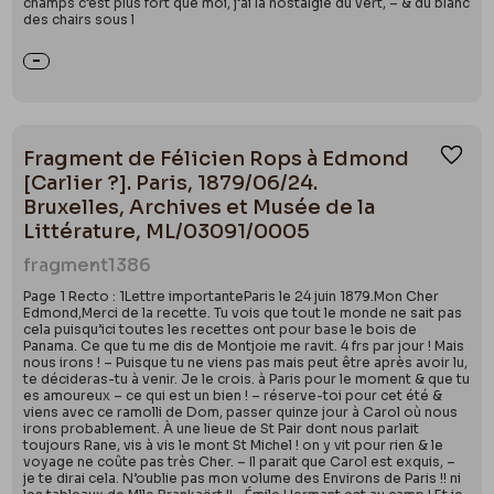
champs c’est plus fort que moi, j’ai la nostalgie du vert, – & du blanc
des chairs sous l
Fragment de Félicien Rops à Edmond
Ajou
[Carlier ?]. Paris, 1879/06/24.
Bruxelles, Archives et Musée de la
Littérature, ML/03091/0005
fragment
1386
Page 1 Recto : 1Lettre importanteParis le 24 juin 1879.Mon Cher
Edmond,Merci de la recette. Tu vois que tout le monde ne sait pas
cela puisqu’ici toutes les recettes ont pour base le bois de
Panama. Ce que tu me dis de Montjoie me ravit. 4 frs par jour ! Mais
nous irons ! – Puisque tu ne viens pas mais peut être après avoir lu,
te décideras-tu à venir. Je le crois. à Paris pour le moment & que tu
es amoureux – ce qui est un bien ! – réserve-toi pour cet été &
viens avec ce ramolli de Dom, passer quinze jour à Carol où nous
irons probablement. À une lieue de St Pair dont nous parlait
toujours Rane, vis à vis le mont St Michel ! on y vit pour rien & le
voyage ne coûte pas très Cher. – Il parait que Carol est exquis, –
je te dirai cela. N’oublie pas mon volume des Environs de Paris !! ni