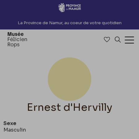
Accèder directement au contenu
La Province de Namur, au coeur de votre quotidien
Accéder à me
Recherch
Ouv
Ernest d'Hervilly
Sexe
Masculin