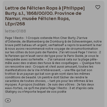
Lettre de Félicien Rops à [Philippe]
Ajou
Burty. s.l., 1868/00/00. Province de
Namur, musée Félicien Rops,
LEpr/268
letter
0188
Page 1 Recto : 1 Croquis ostende Mon Cher Burty J’arrive
d’Ostende, de Blankenberg de Domburg & de Scheveningen, notre
brave petit bateau vif-argent, verfœlisef! a repris bravement la mer
& nous avons recommencé notre voyage de circumcrilonination
sur les côtes du bon païs de Flandre. J’ai retrouvé Page 1 Verso : 2
le Parisien qui m’avait servi de type pour le Paris Guide, je vous le
réexpédie avec sa femelle. – J’ai ramassé cela sur la plage pêle-
mêle avec des crabes des fucus & des coquillages. – Quelque fois
on rencontre ceci : Croquis et c’est aussi amusant, toutes les
manifestations de la Vie m’intéressent, – une fille qui bat son
trottoir & un paysan qui bat son grain sont dans les mêmes
conditions de beauté. Un peintre doit tâcher de rendre le
caractère de toutes choses, – tant pis pour les infirmes & les
myopes. À propos j’oubliais : Je suis des vôtres : Je fais deux
eaux-fortes, ce qu’il me plaira Page 1 Recto : 3 et d’après cela
Glatigny ou n’importe lequel de vos poète