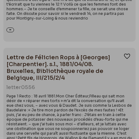
t’écrirait que tu viennes le 12 !! Voilà ce que les femmes font des
hommes.– Je te conseille d’emmener ta fille, ce serait une chose
faite. On discute pour savoir si le vendredi 14, on ne partira pas
pour Montigny-sur-Loing & nous reviendrio
Lettre de Félicien Rops à [Georges]
Ajou
[Charpentier]. s.l., 1881/04/08.
Bruxelles, Bibliothèque royale de
Belgique, III/215/2/4
letter
0556
Page 1 Recto : 18 avril 1881.Mon Cher Éditeur,Filleau qui sait mon
désir de « réparer mes torts » m’a dit la conversation qu’il avait
eue chez vous, – avec vous & Daudet. Je suis comme la Lesbos de
Baudelaire :« Je tire mon pardon de l’excès de mes fautes ! »Et
puis, j’ai eu peu de chance, à parler franc : J’étais en train à cette
époque de potasser des nouveaux procédés d’eau-forte qui me
résistaient. – que j’ai tués sous moi – d’ailleurs, et je luttais avec
une obstination que vous ne soupconneriez pas pouvoir se loger
dans une cervelle qui paraît aussi fluctuante que la mienne. C’est
ainsi ! Petit fils de Hongrois, de Wallon & de Flamand il y a en moi du