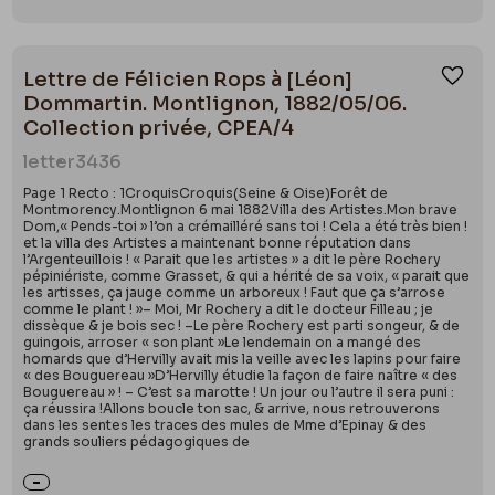
Lettre de Félicien Rops à [Léon]
Ajou
Dommartin. Montlignon, 1882/05/06.
Collection privée, CPEA/4
letter
3436
Page 1 Recto : 1CroquisCroquis(Seine & Oise)Forêt de
Montmorency.Montlignon 6 mai 1882Villa des Artistes.Mon brave
Dom,« Pends-toi » l’on a crémailléré sans toi ! Cela a été très bien !
et la villa des Artistes a maintenant bonne réputation dans
l’Argenteuillois ! « Parait que les artistes » a dit le père Rochery
pépiniériste, comme Grasset, & qui a hérité de sa voix, « parait que
les artisses, ça jauge comme un arboreux ! Faut que ça s’arrose
comme le plant ! »– Moi, Mr Rochery a dit le docteur Filleau ; je
dissèque & je bois sec ! –Le père Rochery est parti songeur, & de
guingois, arroser « son plant »Le lendemain on a mangé des
homards que d’Hervilly avait mis la veille avec les lapins pour faire
« des Bouguereau »D’Hervilly étudie la façon de faire naître « des
Bouguereau » ! – C’est sa marotte ! Un jour ou l’autre il sera puni :
ça réussira !Allons boucle ton sac, & arrive, nous retrouverons
dans les sentes les traces des mules de Mme d’Epinay & des
grands souliers pédagogiques de