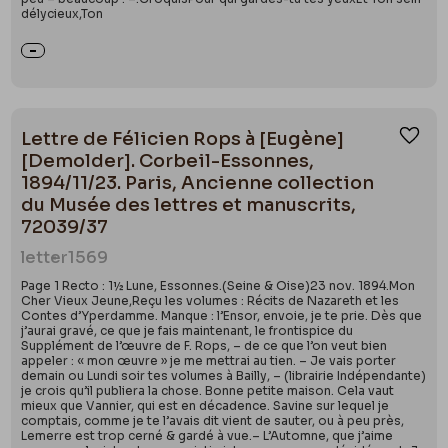
délycieux,Ton
Lettre de Félicien Rops à [Eugène]
Ajou
[Demolder]. Corbeil-Essonnes,
1894/11/23. Paris, Ancienne collection
du Musée des lettres et manuscrits,
72039/37
letter
1569
Page 1 Recto : 1½ Lune, Essonnes.(Seine & Oise)23 nov. 1894.Mon
Cher Vieux Jeune,Reçu les volumes : Récits de Nazareth et les
Contes d’Yperdamme. Manque : l’Ensor, envoie, je te prie. Dès que
j’aurai gravé, ce que je fais maintenant, le frontispice du
Supplément de l’œuvre de F. Rops, – de ce que l’on veut bien
appeler : « mon œuvre » je me mettrai au tien. – Je vais porter
demain ou Lundi soir tes volumes à Bailly, – (librairie Indépendante)
je crois qu’il publiera la chose. Bonne petite maison. Cela vaut
mieux que Vannier, qui est en décadence. Savine sur lequel je
comptais, comme je te l’avais dit vient de sauter, ou à peu près,
Lemerre est trop cerné & gardé à vue.– L’Automne, que j’aime