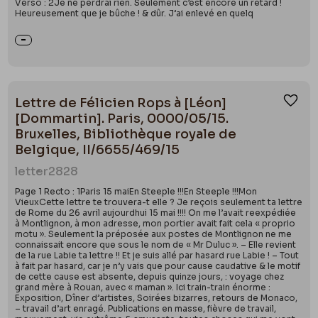
Verso : 2Je ne perdrai rien. Seulement c’est encore un retard !
Heureusement que je bûche ! & dûr. J’ai enlevé en quelq
Lettre de Félicien Rops à [Léon]
Ajou
[Dommartin]. Paris, 0000/05/15.
Bruxelles, Bibliothèque royale de
Belgique, II/6655/469/15
letter
2828
Page 1 Recto : 1Paris 15 maiEn Steeple !!!En Steeple !!!Mon
VieuxCette lettre te trouvera-t elle ? Je reçois seulement ta lettre
de Rome du 26 avril aujourdhui 15 mai !!!! On me l’avait reexpédiée
à Montlignon, à mon adresse, mon portier avait fait cela « proprio
motu ». Seulement la préposée aux postes de Montlignon ne me
connaissait encore que sous le nom de « Mr Duluc ». – Elle revient
de la rue Labie ta lettre !! Et je suis allé par hasard rue Labie ! – Tout
à fait par hasard, car je n’y vais que pour cause caudative & le motif
de cette cause est absente, depuis quinze jours, : voyage chez
grand mère à Rouan, avec « maman ». Ici train-train énorme :
Exposition, Dîner d’artistes, Soirées bizarres, retours de Monaco,
– travail d’art enragé. Publications en masse, fièvre de travail,