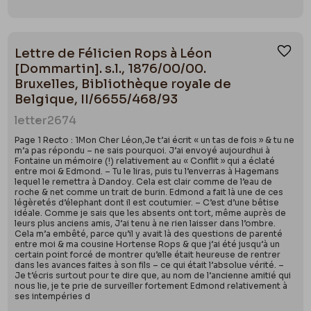
Lettre de Félicien Rops à Léon
Ajou
[Dommartin]. s.l., 1876/00/00.
Bruxelles, Bibliothèque royale de
Belgique, II/6655/468/93
letter
2674
Page 1 Recto : 1Mon Cher Léon,Je t’ai écrit « un tas de fois » & tu ne
m’a pas répondu – ne sais pourquoi. J’ai envoyé aujourdhui à
Fontaine un mémoire (!) relativement au « Conflit » qui a éclaté
entre moi & Edmond. – Tu le liras, puis tu l’enverras à Hagemans
lequel le remettra à Dandoy. Cela est clair comme de l’eau de
roche & net comme un trait de burin. Edmond a fait là une de ces
légèretés d’élephant dont il est coutumier. – C’est d’une bêtise
idéale. Comme je sais que les absents ont tort, même auprès de
leurs plus anciens amis, J’ai tenu à ne rien laisser dans l’ombre.
Cela m’a embêté, parce qu’il y avait là des questions de parenté
entre moi & ma cousine Hortense Rops & que j’ai été jusqu’à un
certain point forcé de montrer qu’elle était heureuse de rentrer
dans les avances faites à son fils – ce qui était l’absolue vérité. –
Je t’écris surtout pour te dire que, au nom de l’ancienne amitié qui
nous lie, je te prie de surveiller fortement Edmond relativement à
ses intempéries d