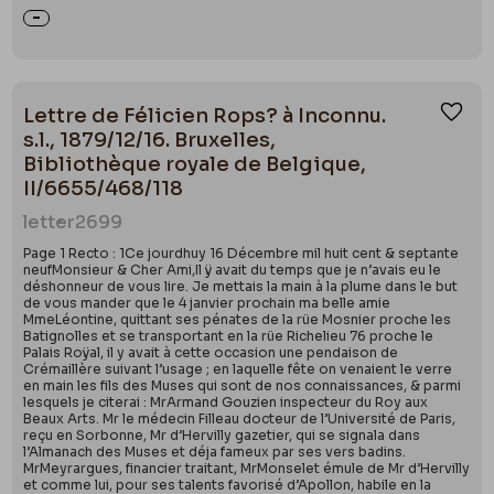
Lettre de Félicien Rops? à Inconnu.
Ajou
s.l., 1879/12/16. Bruxelles,
Bibliothèque royale de Belgique,
II/6655/468/118
letter
2699
Page 1 Recto : 1Ce jourdhuy 16 Décembre mil huit cent & septante
neufMonsieur & Cher Ami,Il ÿ avait du temps que je n’avais eu le
déshonneur de vous lire. Je mettais la main à la plume dans le but
de vous mander que le 4 janvier prochain ma belle amie
MmeLéontine, quittant ses pénates de la rüe Mosnier proche les
Batignolles et se transportant en la rüe Richelieu 76 proche le
Palais Roÿal, il y avait à cette occasion une pendaison de
Crémaillère suivant l’usage ; en laquelle fête on venaient le verre
en main les fils des Muses qui sont de nos connaissances, & parmi
lesquels je citerai : MrArmand Gouzien inspecteur du Roy aux
Beaux Arts. Mr le médecin Filleau docteur de l’Université de Paris,
reçu en Sorbonne, Mr d’Hervilly gazetier, qui se signala dans
l’Almanach des Muses et déja fameux par ses vers badins.
MrMeyrargues, financier traitant, MrMonselet émule de Mr d’Hervilly
et comme lui, pour ses talents favorisé d’Apollon, habile en la