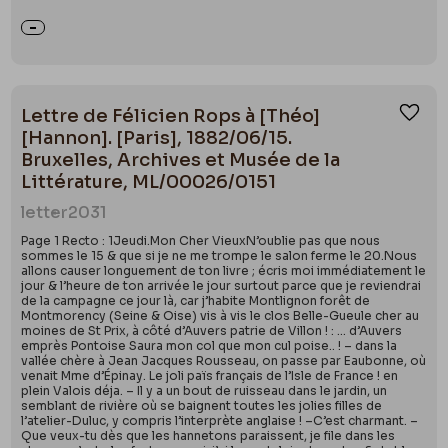
Lettre de Félicien Rops à [Théo]
Ajou
[Hannon]. [Paris], 1882/06/15.
Bruxelles, Archives et Musée de la
Littérature, ML/00026/0151
letter
2031
Page 1 Recto : 1Jeudi.Mon Cher VieuxN’oublie pas que nous
sommes le 15 & que si je ne me trompe le salon ferme le 20.Nous
allons causer longuement de ton livre ; écris moi immédiatement le
jour & l’heure de ton arrivée le jour surtout parce que je reviendrai
de la campagne ce jour là, car j’habite Montlignon forêt de
Montmorency (Seine & Oise) vis à vis le clos Belle-Gueule cher au
moines de St Prix, à côté d’Auvers patrie de Villon ! : ... d’Auvers
emprès Pontoise Saura mon col que mon cul poise.. ! – dans la
vallée chère à Jean Jacques Rousseau, on passe par Eaubonne, où
venait Mme d’Épinay. Le joli païs français de l’Isle de France ! en
plein Valois déja. – Il y a un bout de ruisseau dans le jardin, un
semblant de rivière où se baignent toutes les jolies filles de
l’atelier-Duluc, y compris l’interprète anglaise ! –C’est charmant. –
Que veux-tu dès que les hannetons paraissent, je file dans les