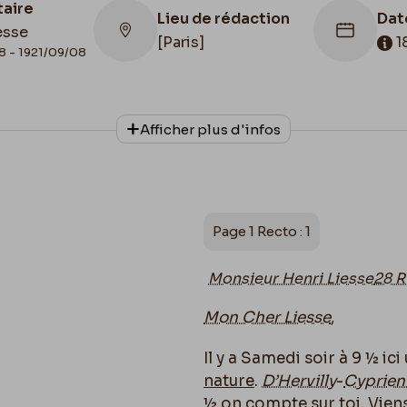
taire
Lieu de rédaction
Dat
esse
[Paris]
1
8 - 1921/09/08
ate de fin
Cachet d'envoi
Afficher plus d'infos
879/11/14
1879/11/14
Page 1 Recto : 1
Monsieur Henri Liesse
28 R
Mon Cher Liesse
,
Il y a Samedi soir à 9 ½ i
nature
.
D’Hervilly
-
Cyprien
½
on compte sur toi. Viens