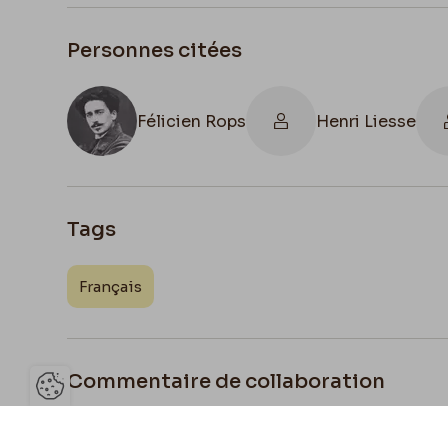
Personnes citées
Félicien Rops
Henri Liesse
Tags
Français
Commentaire de collaboration
Ouvrir la barre de gestion des 
Rops a peut-être déformé le terme "Héauto