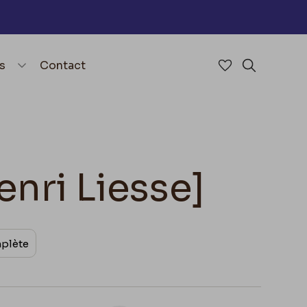
nu
menu.open_menu
s
Contact
Accéder à mes 
Rechercher
enri Liesse]
mplète