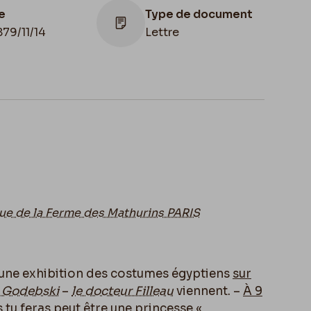
e
Type de document
879/11/14
Lettre
Lieu de conservation
Collection privée
ue de la Ferme des Mathurins PARIS
ci une exhibition des costumes égyptiens
sur
 Godebski
–
le docteur Filleau
viennent. –
À
9
 tu feras peut être une princesse «