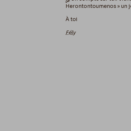
Herontontoumenos » un jou
À toi
Fély