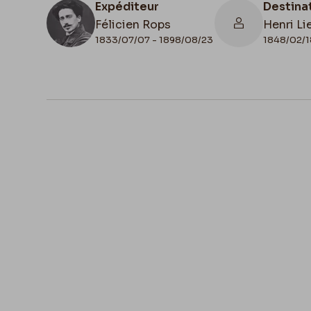
Expéditeur
Destina
Félicien Rops
Henri Li
1833/07/07 - 1898/08/23
1848/02/1
N° d'inventaire
D
CPEA/3
1