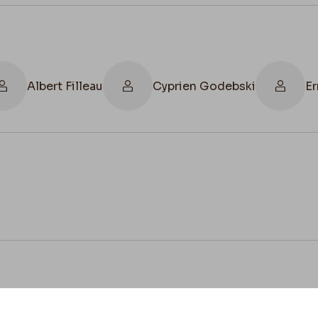
Albert Filleau
Cyprien Godebski
Er
cookies
ntimorouménos", un nom commun qui désigne une pe