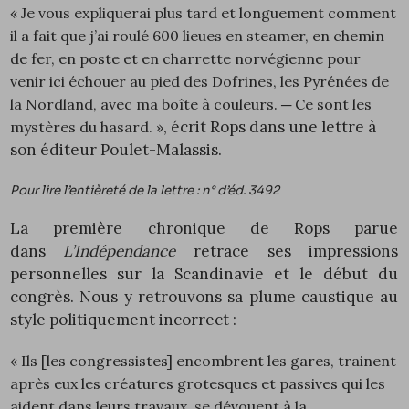
« Je vous expliquerai plus tard et longuement comment
il a fait que j’ai roulé 600 lieues en steamer, en chemin
de fer, en poste et en charrette norvégienne pour
venir ici échouer au pied des Dofrines, les Pyrénées de
la Nordland, avec ma boîte à couleurs. ─ Ce sont les
, écrit Rops dans une lettre à
mystères du hasard.
»
son éditeur Poulet-Malassis.
Pour lire l’entièreté de la lettre : n° d’éd.
3492
La première chronique de Rops
parue
dans
L’Indépendance
retrace ses impressions
personnelles sur la Scandinavie et le début du
congrès. Nous y retrouvons sa plume caustique au
style politiquement incorrect :
« Ils [les congressistes] encombrent les gares, trainent
après eux les créatures grotesques et passives qui les
aident dans leurs travaux, se dévouent à la