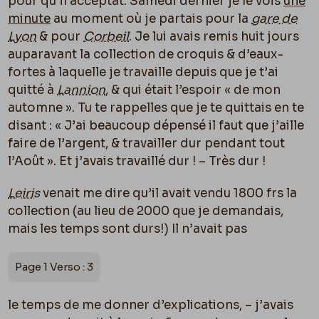
pour qu’il acceptât. Samedi dernier je le vois
une
minute
au moment o
ù
je partais pour la
gare de
Lyon
& pour
Corbeil
. Je lui avais remis huit jours
auparavant la collection de croquis & d’eaux-
fortes à laquelle je travaille depuis que je t’ai
quitté à
Lannion
, & qui était l’espoir « de mon
automne ». Tu te rappelles que je te quittais en te
disant : « J’ai beaucoup dépensé il faut que j’aille
faire de l’argent, & travailler dur pendant tout
l’Août ». Et j’avais travaillé dur ! – Très dur !
Leiris
venait me dire qu’il avait vendu 1800 frs la
collection (au lieu de 2000 que je demandais,
mais les temps sont durs!) Il n’avait pas
Page 1 Verso : 3
le temps de me donner d’explications, – j’avais