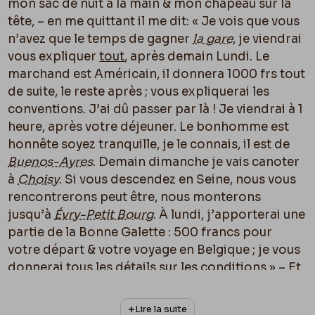
mon sac de nuit à la main & mon chapeau sur la
tête, – en me quittant il me dit: « Je vois que vous
n’avez que le temps de gagner
la gare
, je viendrai
vous expliquer
tout
, après demain Lundi. Le
marchand est Américain, il donnera 1000 frs tout
de suite, le reste après ; vous expliquerai les
conventions. J’ai dû passer par là ! Je viendrai à 1
heure, après votre déjeuner. Le bonhomme est
honnête soyez tranquille, je le connais, il est de
Buenos-Ayres
. Demain dimanche je vais canoter
à
Choisy
. Si vous descendez en Seine, nous vous
rencontrerons peut être, nous monterons
jusqu’à
Évry-Petit Bourg
. À lundi, j’apporterai une
partie de la Bonne Galette : 500 francs pour
votre départ & votre voyage en Belgique ; je vous
donnerai tous les détails sur les conditions » – Et
il file. Lundi pas de nouvelles, Mardi rien ! Hier
soir la bonne me monte les journaux que je fais
Lire la suite