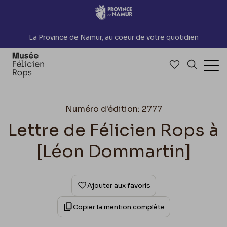
Accèder directement au contenu
La Province de Namur, au coeur de votre quotidien
Accéder à me
Recherch
Ouv
Numéro d'édition: 2777
Lettre de Félicien Rops à
[Léon Dommartin]
Ajouter aux favoris
Copier la mention complète