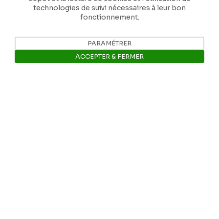
technologies de suivi nécessaires à leur bon
fonctionnement.
PARAMÉTRER
Nos coordonnées
ACCEPTER & FERMER
Tél: +32 81 77 67 55
Ouvrir la barre de gestion des 
E-mail: info@museerops.be
Instagram
Facebook
Ropslettres