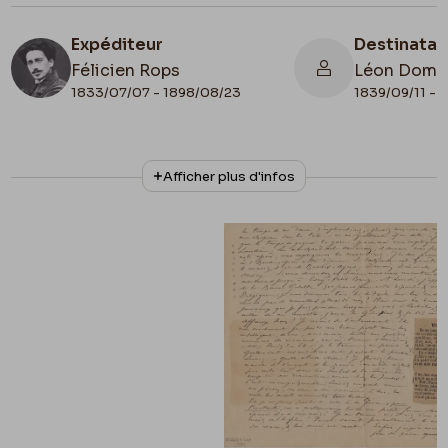
Expéditeur
Destinatai
Félicien Rops
Léon Domm
1833/07/07 - 1898/08/23
1839/09/11 - 
N° d'inventaire
Collationnage
Afficher plus d'infos
II/6655/468/198
Autographe
Lieu de conservation
Belgique, Bruxelles, Bibliothèque royale de
Belgique, Cabinet des Manuscrits
Illustration
Apostille
Lettre illustrée
mai 1887?