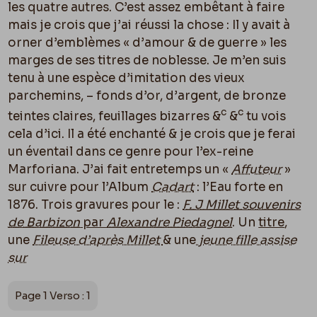
les quatre autres. C’est assez embêtant à faire
mais je crois que j’ai réussi la chose : Il y avait à
orner d’emblèmes « d’amour & de guerre » les
marges de ses titres de noblesse. Je m’en suis
tenu à une espèce d’imitation des vieux
parchemins, – fonds d’or, d’argent, de bronze
c
c
teintes claires, feuillages bizarres &
&
tu vois
cela d’ici. Il a été enchanté & je crois que je ferai
un éventail dans ce genre pour l’ex-reine
Marforiana. J’ai fait entretemps un «
Affuteur
»
sur cuivre pour l’Album
Cadart
: l’Eau forte en
1876. Trois gravures pour le :
F. J Millet souvenirs
de Barbizon
par
Alexandre Piedagnel
. Un
titre
,
une
Fileuse d’après Millet
& une
jeune fille assise
sur
Page 1 Verso : 1