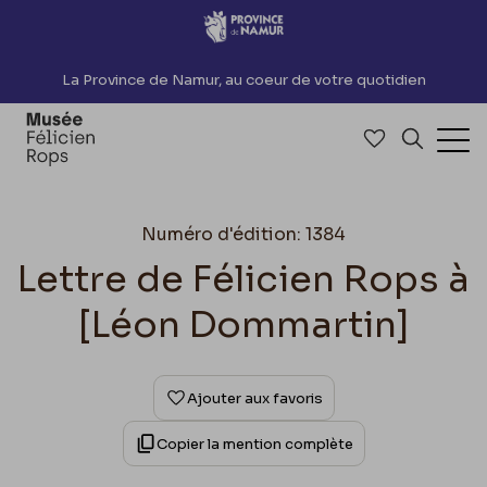
Accèder directement au contenu
La Province de Namur, au coeur de votre quotidien
Accéder à me
Recherch
Ouv
Numéro d'édition: 1384
Lettre de Félicien Rops à
[Léon Dommartin]
Ajouter aux favoris
Copier la mention complète