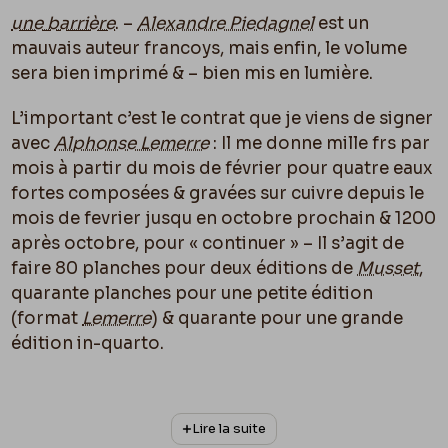
une barrière
. –
Alexandre Piedagnel
est un
mauvais auteur francoys, mais enfin, le volume
sera bien imprimé & – bien mis en lumière.
L’important c’est le contrat que je viens de signer
avec
Alphonse Lemerre
: Il me donne mille frs par
mois à partir du mois de février pour quatre eaux
fortes composées & gravées sur cuivre depuis le
mois de fevrier jusqu en octobre prochain & 1200
après octobre, pour « continuer » – Il s’agit de
faire 80 planches pour deux éditions de
Musset
,
quarante planches pour une petite édition
(format
Lemerre
) & quarante pour une grande
édition in-quarto.
Je te réserve des épreuves de ce que je grave.
Lire la suite
Si je n’y crève pas, c’est très beau d’arriver