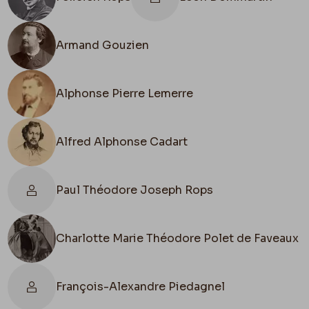
tu demandes pour moi un service à
Victor
– une
question de réclame.
Armand Gouzien
Et toi que fais-tu vieux pitre ? écris-moi. Je serai
vers
le 25 avril
à
Bruxelles
, très peu
Alphonse Pierre Lemerre
Page 1 Verso : 2
Alfred Alphonse Cadart
de temps car hélas ! Je n’ai plus de temps à moi.
Si tu le veux, nous reviendrons ensemble à
Paris
,
tu as un lit chez moi naturellement.
Paul Théodore Joseph Rops
Les
petites amies
te font de grandes amitiés.
Léon
se plaint d’être restée deux ans sans te voir.
Charlotte Marie Théodore Polet de Faveaux
Deux ans ! c’est vrai, il y aura deux ans que nous
avons fait au mois de mai 1874 la vallée de
Chevreuse
! Nous referons quelquechose dans ce
François-Alexandre Piedagnel
genre là. Je te propose une pointe de trois jours