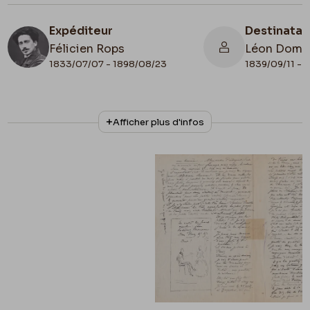
Expéditeur
Destinatai
Félicien Rops
Léon Domm
1833/07/07 - 1898/08/23
1839/09/11 - 
N° d'inventaire
Collationnage
Afficher plus d'infos
ML/03091/0003
Autographe
Lieu de conservation
Belgique, Bruxelles, Archives et Musée de la
Littérature
Illustration
Lettre illustrée