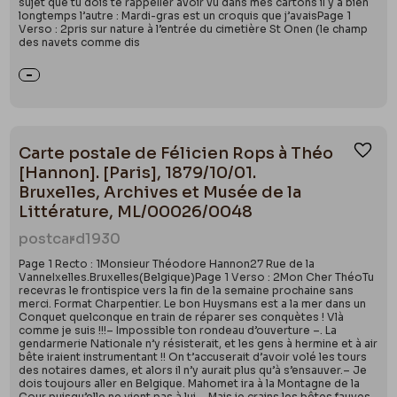
sujet que tu dois te rappeller avoir vu dans mes cartons il y a bien
longtemps l’autre : Mardi-gras est un croquis que j’avaisPage 1
Verso : 2pris sur nature à l’entrée du cimetière St Onen (le champ
des navets comme dis
Carte postale de Félicien Rops à Théo
Ajou
[Hannon]. [Paris], 1879/10/01.
Bruxelles, Archives et Musée de la
Littérature, ML/00026/0048
postcard
1930
Page 1 Recto : 1Monsieur Théodore Hannon27 Rue de la
VanneIxelles.Bruxelles(Belgique)Page 1 Verso : 2Mon Cher ThéoTu
recevras le frontispice vers la fin de la semaine prochaine sans
merci. Format Charpentier. Le bon Huysmans est a la mer dans un
Conquet quelconque en train de réparer ses conquètes ! Vlà
comme je suis !!!– Impossible ton rondeau d’ouverture –. La
gendarmerie Nationale n’y résisterait, et les gens à hermine et à air
bête iraient instrumentant !! On t’accuserait d’avoir volé les tours
des notaires dames, et alors il n’y aurait plus qu’à s’ensauver.– Je
dois toujours aller en Belgique. Mahomet ira à la Montagne de la
Cour puisqu’elle ne vient pas à lui.– Mais je crains les bêtes fauves.