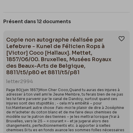
Présent dans 12 documents
Copie non autographe réalisée par
Ajou
Lefebvre - Kunel de Félicien Rops à
[Victor] Coco [Hallaux]. Mettet,
1857/06/00. Bruxelles, Musées Royaux
des Beaux-Arts de Belgique,
8811/t5/p80 et 8811/t5/p81
letter
2994
Page 80(juin 1857)Mon Cher Coco,Quand tu auras des injures à
adresser à ton vieil ami le Jeune Membre, tu ferais bien de ne pas
les lui faire parvenir par le canal de Dandoy, surtout quand ces
injures sont des stupidités ; - cela m’a embêté – pour
toi.Maintenant autre chose :Fais-moi le plaisir de dire à Joséphine
de m’acheter du coton blanc et de me faire deux chemises de
modèle sur le patron des tiennes – je les mettrai lorsque j’irai à
Bruxelles, vers le 25 – « courant » - et je jugerai alors des
changements, perfectionnements etc. à apporter à icelles
chemises.Si tu es en fonds avance les sommes folles nécessaires