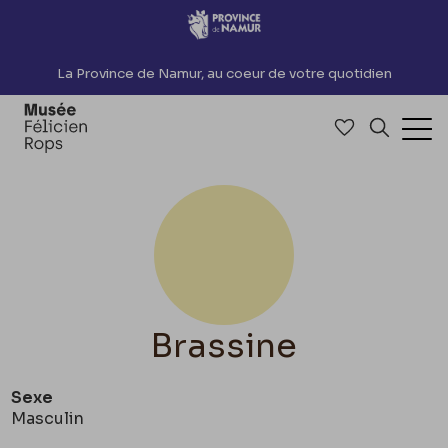
Accèder directement au contenu
La Province de Namur, au coeur de votre quotidien
Accéder à me
Recherch
Ouv
Brassine
Sexe
Masculin