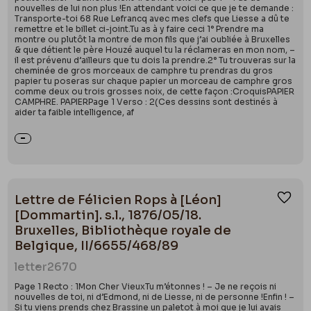
nouvelles de lui non plus !En attendant voici ce que je te demande :
Transporte-toi 68 Rue Lefrancq avec mes clefs que Liesse a dû te
remettre et le billet ci-joint.Tu as à y faire ceci 1° Prendre ma
montre ou plutôt la montre de mon fils que j’ai oubliée à Bruxelles
& que détient le père Houzé auquel tu la réclameras en mon nom, –
il est prévenu d’ailleurs que tu dois la prendre.2° Tu trouveras sur la
cheminée de gros morceaux de camphre tu prendras du gros
papier tu poseras sur chaque papier un morceau de camphre gros
comme deux ou trois grosses noix, de cette façon :CroquisPAPIER
CAMPHRE. PAPIERPage 1 Verso : 2(Ces dessins sont destinés à
aider ta faible intelligence, af
Lettre de Félicien Rops à [Léon]
Ajou
[Dommartin]. s.l., 1876/05/18.
Bruxelles, Bibliothèque royale de
Belgique, II/6655/468/89
letter
2670
Page 1 Recto : 1Mon Cher VieuxTu m’étonnes ! – Je ne reçois ni
nouvelles de toi, ni d’Edmond, ni de Liesse, ni de personne !Enfin ! –
Si tu viens prends chez Brassine un paletot à moi que je lui avais