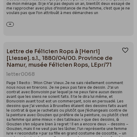
de mon ménage. Si je n’ai pas depuis un an, bientôt deux essayé de
me rapprocher avec plus d’insistance de ma femme, c’est que je ne
voulais pas que l’on attribuât à mes démarches un
Lettre de Félicien Rops à [Henri]
Ajou
[Liesse]. s.l., 1880/04/00. Province de
Namur, musée Félicien Rops, LEpr/71
letter
0068
Page 1 Recto : 1Mon Cher Vieux.Je ne sais réellement comment
nous nous en tirerons. Je ne peux pas faire de dessin. J’ai un
contrat avec Bonvoisin par lequel je ne peux faire aucun dessin
avant que les siens ne soient faits. Il te le dira lui même, et
Bonvoisin avant tout est un commerçant, sois en persuadé. Les
dessins que j’ai vendus à Bruxelles étaient des dessins faits avant
le contrat & que je rachetais ou plutôt que j’échangeais contre de
la peinture avec Gouzien qui préfère de la peinture, ou plutôt c’est
sa femme qui aime mieux « des tableaux » que des dessins, &
Gouzien s’en sépare bien à regret ! Il en a encore deux – dessins –
Gouzien, mais il ne veut pas les lâcher, l’un représente une femme
ivre « reconduite » par sa fille en grand costume de cocotte, – un