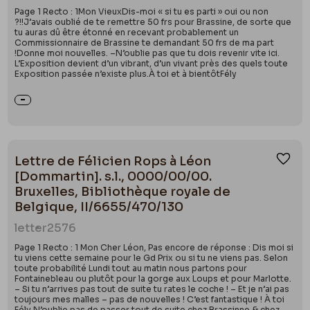
Page 1 Recto : 1Mon VieuxDis-moi « si tu es parti » oui ou non
?!!J’avais oublié de te remettre 50 frs pour Brassine, de sorte que
tu auras dû être étonné en recevant probablement un
Commissionnaire de Brassine te demandant 50 frs de ma part
!Donne moi nouvelles. –N’oublie pas que tu dois revenir vite ici.
L’Exposition devient d’un vibrant, d’un vivant près des quels toute
Exposition passée n’existe plus.À toi et à bientôtFély
Lettre de Félicien Rops à Léon
Ajou
[Dommartin]. s.l., 0000/00/00.
Bruxelles, Bibliothèque royale de
Belgique, II/6655/470/130
letter
2576
Page 1 Recto : 1 Mon Cher Léon, Pas encore de réponse : Dis moi si
tu viens cette semaine pour le Gd Prix ou si tu ne viens pas. Selon
toute probabilité Lundi tout au matin nous partons pour
Fontainebleau ou plutôt pour la gorge aux Loups et pour Marlotte.
– Si tu n’arrives pas tout de suite tu rates le coche ! – Et je n’ai pas
toujours mes malles – pas de nouvelles ! C’est fantastique ! À toi
Fély N’oublie pas de passer tout de suite chez Brassinne & chez