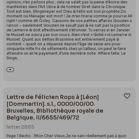
opinion, n’en parlons plus ; cela ne valait pas la peine d’écrire des
manifestes dans l’Art Libre & de tomber Siret dans la Chronique.
Tout est bien, Slingeneyer est Dieu & Fétis est son prophète.Du
moment où Ménager est mort ! Je m’en tirerai comme je pourrai All
right ! comme dit Oxley. Causons de nos petites affaires.Gouzien a
raison – seulement Gouzien ne savait pas & ne sait pas la position
de Lemerre & doit effectivement s’étonner. Tu verras si en Janvier
le Musset ne suivra pas son cours. Rien n’est « lâché » ni Lemerre ni
Musset. Quant aux dettes Brassinne est entièrement payé &
content – quant on a dépensé depuis l’âge de seize ans pour
cinquante mille frs de vêtements chez un tailleur, on peut le faire
attendre un an le payement d’une dernière note. Affaire faite. Le
Singe,
Lettre de Félicien Rops à [Léon]
Ajou
[Dommartin]. s.l., 0000/00/00.
Bruxelles, Bibliothèque royale de
Belgique, II/6655/469/72
letter
2885
Page 1 Recto : 1Mon Cher Vieux,Je ne sais réellement pas à quoi