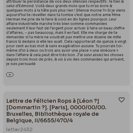
attribuer le persistance de vos deux silences respectifs : le tien &
celui d’Edmond. Voilà deux grands mois que tu m’as écris &
quelques mots à la hâte puis plus rien ! Silence morne !!« Si je viens
aujourd’hui te réveiller dans ta tombe c’est que notre amie Mme
Herman me prie de le faire & voici en dix lignes pourquoi. Leur
affaire industrielle marche très bien comme commandes
seulement il leur faut de l’argent pour arriver à faire un beau chiffre
d’affaires, – pas beaucoup, mais il en faut. Elle me charge de te
demander si ta mère ne voudrait pas mettre une dizaine de mille
francs là dedans si elle les avait. Cela rapporterait de quinze à vingt
pour cent au bas mot & sans exagération aucune. Tu pourrais toi-
même d’ici à deux ou trois ans avoir une place « une sinécure »
dans l’affaire & cela peut être très bon. J’ai suivi assez les choses
depuis trois mois de près, & vis à vis des commandes qui arrivent,
je suis persuadé
Lettre de Félicien Rops à [Léon ?]
Ajou
[Dommartin ?]. [Paris], 0000/00/00.
Bruxelles, Bibliothèque royale de
Belgique, II/6655/470/4
letter
2452