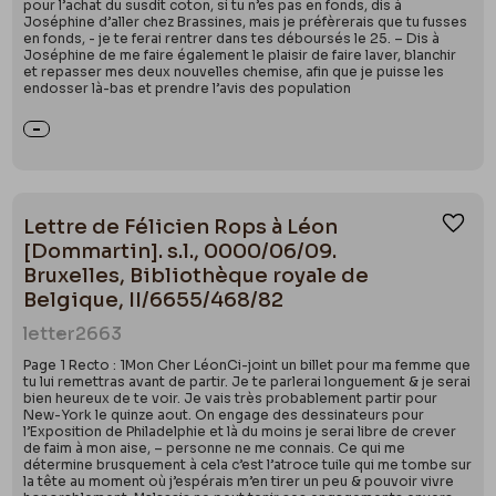
pour l’achat du susdit coton, si tu n’es pas en fonds, dis à
Joséphine d’aller chez Brassines, mais je préfèrerais que tu fusses
en fonds, - je te ferai rentrer dans tes déboursés le 25. – Dis à
Joséphine de me faire également le plaisir de faire laver, blanchir
et repasser mes deux nouvelles chemise, afin que je puisse les
endosser là-bas et prendre l’avis des population
Lettre de Félicien Rops à Léon
Ajou
[Dommartin]. s.l., 0000/06/09.
Bruxelles, Bibliothèque royale de
Belgique, II/6655/468/82
letter
2663
Page 1 Recto : 1Mon Cher LéonCi-joint un billet pour ma femme que
tu lui remettras avant de partir. Je te parlerai longuement & je serai
bien heureux de te voir. Je vais très probablement partir pour
New-York le quinze aout. On engage des dessinateurs pour
l’Exposition de Philadelphie et là du moins je serai libre de crever
de faim à mon aise, – personne ne me connais. Ce qui me
détermine brusquement à cela c’est l’atroce tuile qui me tombe sur
la tête au moment où j’espérais m’en tirer un peu & pouvoir vivre