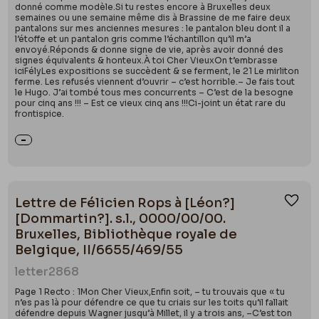
donné comme modèle.Si tu restes encore à Bruxelles deux
semaines ou une semaine même dis à Brassine de me faire deux
pantalons sur mes anciennes mesures : le pantalon bleu dont il a
l’étoffe et un pantalon gris comme l’échantillon qu’il m’a
envoyé.Réponds & donne signe de vie, après avoir donné des
signes équivalents & honteux.À toi Cher VieuxOn t’embrasse
iciFélyLes expositions se succèdent & se ferment, le 21 Le mirliton
ferme. Les refusés viennent d’ouvrir – c’est horrible.– Je fais tout
le Hugo. J’ai tombé tous mes concurrents – C’est de la besogne
pour cinq ans !!! – Est ce vieux cinq ans !!!Ci-joint un état rare du
frontispice.
Lettre de Félicien Rops à [Léon?]
Ajou
[Dommartin?]. s.l., 0000/00/00.
Bruxelles, Bibliothèque royale de
Belgique, II/6655/469/55
letter
2868
Page 1 Recto : 1Mon Cher Vieux,Enfin soit, – tu trouvais que « tu
n’es pas là pour défendre ce que tu criais sur les toits qu’il fallait
défendre depuis Wagner jusqu’à Millet, il y a trois ans, –C’est ton