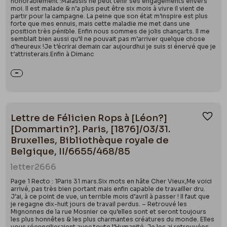
honorablement :Malassis ne peut tenir ses engagements envers
moi. Il est malade & n’a plus peut être six mois à vivre il vient de
partir pour la campagne. La peine que son état m’inspire est plus
forte que mes ennuis, mais cette maladie me met dans une
position très pénible. Enfin nous sommes de jolis chançarts. Il me
semblait bien aussi qu’il ne pouvait pas m’arriver quelque chose
d’heureux !Je t’écrirai demain car aujourdhui je suis si énervé que je
t’attristerais.Enfin à Dimanc
Lettre de Félicien Rops à [Léon?]
Ajou
[Dommartin?]. Paris, [1876]/03/31.
Bruxelles, Bibliothèque royale de
Belgique, II/6655/468/85
letter
2666
Page 1 Recto : 1Paris 31 mars.Six mots en hâte Cher Vieux,Me voici
arrivé, pas très bien portant mais enfin capable de travailler dru.
J’ai, à ce point de vue, un terrible mois d’avril à passer ! Il faut que
je regagne dix-huit jours de travail perdus. – Retrouvé les
Mignonnes de la rue Mosnier ce qu’elles sont et seront toujours
les plus honnêtes & les plus charmantes créatures du monde. Elles
vous réconcilieraient avec toute l’Humanité. Je les ai retrouvées