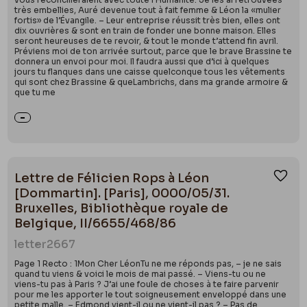
très embellies, Auré devenue tout à fait femme & Léon la «mulier
fortis» de l’Évangile. – Leur entreprise réussit très bien, elles ont
dix ouvrières & sont en train de fonder une bonne maison. Elles
seront heureuses de te revoir, & tout le monde t’attend fin avril.
Préviens moi de ton arrivée surtout, parce que le brave Brassine te
donnera un envoi pour moi. Il faudra aussi que d’ici à quelques
jours tu flanques dans une caisse quelconque tous les vêtements
qui sont chez Brassine & queLambrichs, dans ma grande armoire &
que tu me
Lettre de Félicien Rops à Léon
Ajou
[Dommartin]. [Paris], 0000/05/31.
Bruxelles, Bibliothèque royale de
Belgique, II/6655/468/86
letter
2667
Page 1 Recto : 1Mon Cher LéonTu ne me réponds pas, – je ne sais
quand tu viens & voici le mois de mai passé. – Viens-tu ou ne
viens-tu pas à Paris ? J’ai une foule de choses à te faire parvenir
pour me les apporter le tout soigneusement enveloppé dans une
petite malle. – Edmond vient-il ou ne vient-il pas ? – Pas de