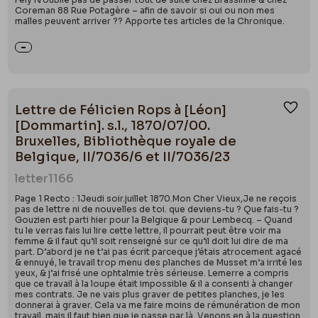
Coreman 88 Rue Potagère – afin de savoir si oui ou non mes
malles peuvent arriver ?? Apporte tes articles de la Chronique.
Lettre de Félicien Rops à [Léon]
Ajou
[Dommartin]. s.l., 1870/07/00.
Bruxelles, Bibliothèque royale de
Belgique, II/7036/6 et II/7036/23
letter
1166
Page 1 Recto : 1Jeudi soir.juillet 1870.Mon Cher Vieux,Je ne reçois
pas de lettre ni de nouvelles de toi. que deviens-tu ? Que fais-tu ?
Gouzien est parti hier pour la Belgique & pour Lembecq. – Quand
tu le verras fais lui lire cette lettre, il pourrait peut être voir ma
femme & il faut qu’il soit renseigné sur ce qu’il doit lui dire de ma
part. D’abord je ne t’ai pas écrit parceque j’étais atrocement agacé
& ennuyé, le travail trop menu des planches de Musset m’a irrité les
yeux, & j’ai frisé une ophtalmie très sérieuse. Lemerre a compris
que ce travail à la loupe était impossible & il a consenti à changer
mes contrats. Je ne vais plus graver de petites planches, je les
donnerai à graver. Cela va me faire moins de rémunération de mon
travail, mais il faut bien que je passe par là. Venons en à la question