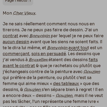
Page 1 Recto : 1
Mon
Cher Vieux
.
Je ne sais réellement comment nous nous en
tirerons. Je ne peux pas faire de dessin. J’ai un
contrat
avec
Bonvoisin
par lequel je ne peux faire
aucun dessin
avant que les siens ne soient faits. Il
te le dira lui même, et
Bonvoisin
avant tout
est un
commerçant
,
sois en persuadé
. Les dessins que
j’ai vendus à
Bruxelles
étaient des dessins
faits
avant le contrat
& que je rachetais ou plutôt que
j’échangeais contre de la peinture avec
Gouzien
qui préfère de la peinture, ou plutôt c’est sa
femme qui aime mieux «
des tableaux
» que des
dessins, &
Gouzien
s’en sépare bien à regret ! Il en
a encore deux – dessins –
Gouzien
, mais il ne veut
pas les lâcher, l’un représente une femme ivre «