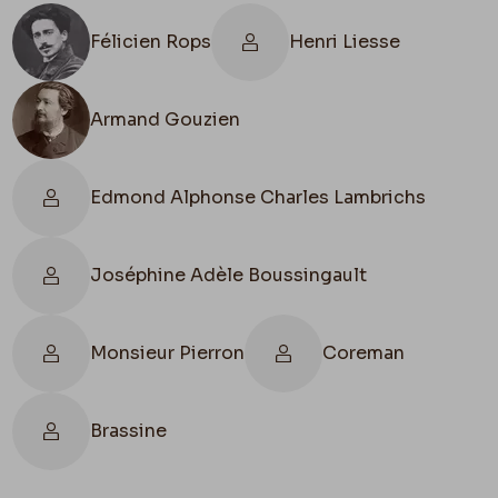
Félicien Rops
Henri Liesse
Écris à
Gouzien
, je le préviendrai.
Rien de nouveau très occupé au galop & à toi.
Armand Gouzien
Fely
Edmond Alphonse Charles Lambrichs
Joséphine Adèle Boussingault
Monsieur Pierron
Coreman
Brassine