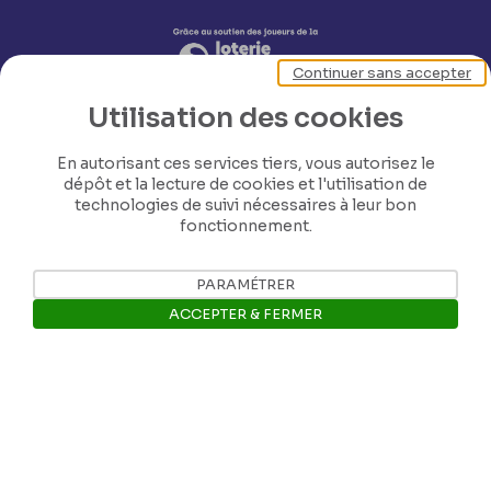
Continuer sans accepter
Utilisation des cookies
En autorisant ces services tiers, vous autorisez le
dépôt et la lecture de cookies et l'utilisation de
technologies de suivi nécessaires à leur bon
fonctionnement.
Nos coordonnées
PARAMÉTRER
ACCEPTER & FERMER
Tél: +32 81 77 67 55
Ouvrir la barre de gestion des 
E-mail: info@museerops.be
Instagram