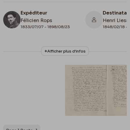
Expéditeur
Destinatai
Félicien Rops
Henri Liess
1833/07/07 - 1898/08/23
1848/02/18 - 
N° d'inventaire
Collationnage
Afficher plus d'infos
LEpr/71
Autographe
Lieu de conservation
Belgique, Province de Namur, musée Félicien
Rops, Province de Namur
Apostille
c. 1880