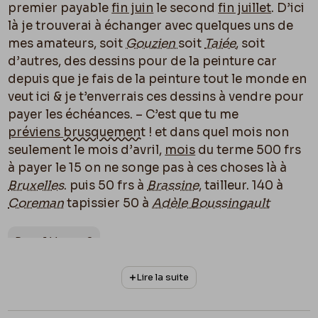
premier payable
fin juin
le second
fin juillet
. D’ici
là je trouverai à échanger avec quelques uns de
mes amateurs, soit
Gouzien
soit
Taiée
, soit
d’autres, des dessins pour de la peinture car
depuis que je fais de la peinture tout le monde en
veut ici & je t’enverrais ces dessins à vendre pour
payer les échéances. – C’est que tu me
préviens
brusquement
! et dans quel mois non
seulement le mois d’avril,
mois
du terme 500 frs
à payer le 15 on ne songe pas à ces choses là à
Bruxelles
. puis 50 frs à
Brassine
, tailleur. 140 à
Coreman
tapissier 50 à
Adèle Boussingault
Page 1 Verso : 2
Lire la suite
dont je commence
le trente avril
à payer les
arriérés à raison de cinquante frs par mois, ci :
740 francs
. Ajoute mes frais de déménagement –