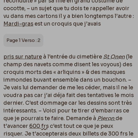
reconduite » par sa fille en grand costume de
cocotte, – un sujet que tu dois te rappeller avoir
vu dans mes cartons il y a bien longtemps l’autre :
Mardi-gras
est un croquis que j’avais
Page 1 Verso : 2
pris sur nature
à l’entrée du cimetière
St Onen
(le
champ des navets comme disent les voyous) des
croquis morts des « arliquins » & des masques
immondes buvant ensemble dans un bouchon. –
Je vais lui demander de me les céder, mais il ne le
voudra pas car j’ai déja fait des tentatives le mois
dernier. C’est dommage car les dessins sont très
intéressants. – Voici pour te tirer d’embarras ce
que je pourrais te faire. Demande à
Pieron
de
t’avancer
600
frs
c’est tout ce que je peux
risquer. Je t’accepterais deux billets de 300 frs le