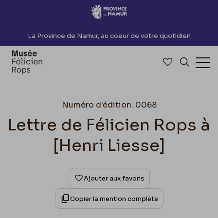
Accèder directement au contenu
La Province de Namur, au coeur de votre quotidien
Accéder à me
Recherch
Ouv
Numéro d'édition: 0068
Lettre de Félicien Rops à
[Henri Liesse]
Ajouter aux favoris
Copier la mention complète