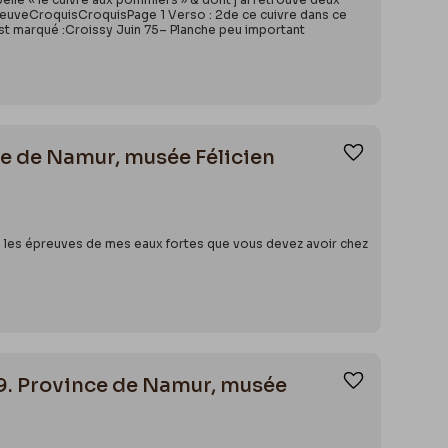
épreuveCroquisCroquisPage 1 Verso : 2de ce cuivre dans ce
il est marqué :Croissy Juin 75– Planche peu important
ce de Namur, musée Félicien
Ajouter aux
es les épreuves de mes eaux fortes que vous devez avoir chez
09. Province de Namur, musée
Ajouter aux