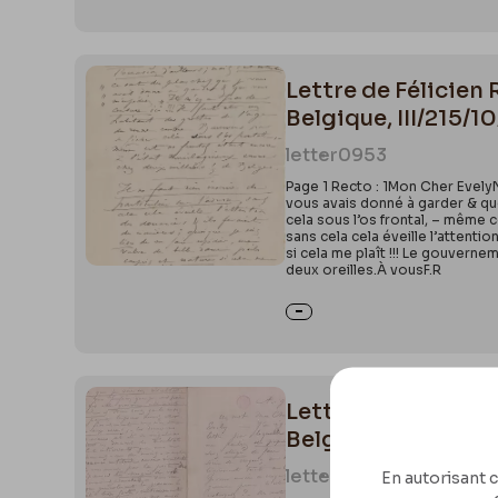
Lettre de Félicien 
Belgique, III/215/10
letter
0953
Page 1 Recto : 1Mon Cher EvelyN’
vous avais donné à garder & que 
cela sous l’os frontal, – même c
sans cela cela éveille l’attenti
si cela me plaît !!! Le gouverne
deux oreilles.À vousF.R
Lettre de Félicien 
Belgique, III/215/10
letter
0962
En autorisant c