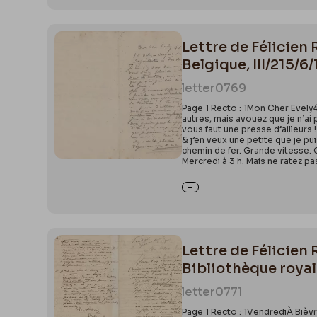
Lettre de Félicien 
Belgique, III/215/6/
letter
0769
Page 1 Recto : 1Mon Cher Evely4
autres, mais avouez que je n’ai p
vous faut une presse d’ailleurs 
& j’en veux une petite que je pu
chemin de fer. Grande vitesse. C
Mercredi à 3 h. Mais ne ratez pa
Lettre de Félicien 
Bibliothèque royale
letter
0771
Page 1 Recto : 1VendrediÀ Bièv