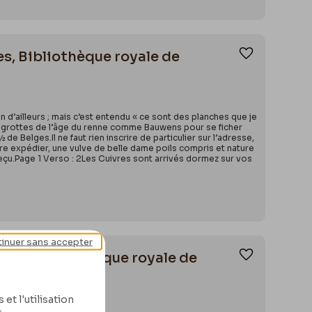
les, Bibliothèque royale de
Ajouter aux
n d’ailleurs ; mais c’est entendu « ce sont des planches que je
 des grottes de l’âge du renne comme Bauwens pour se ficher
e Belges.Il ne faut rien inscrire de particulier sur l’adresse,
faire expédier, une vulve de belle dame poils compris et nature
en reçu.Page 1 Verso : 2Les Cuivres sont arrivés dormez sur vos
inuer sans accepter
elles, Bibliothèque royale de
Ajouter aux
et l'utilisation