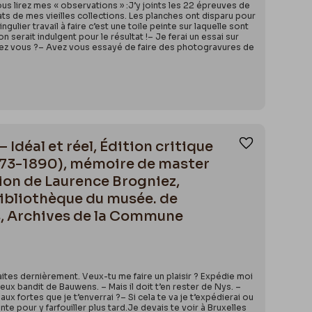
us lirez mes « observations » :J’y joints les 22 épreuves de
ts de mes vieilles collections. Les planches ont disparu pour
lier travail à faire c’est une toile peinte sur laquelle sont
erait indulgent pour le résultat !– Je ferai un essai sur
a savez vous ?– Avez vous essayé de faire des photogravures de
Idéal et réel, Édition critique
Ajouter aux
1873-1890), mémoire de master
tion de Laurence Brogniez,
 bibliothèque du musée. de
es, Archives de la Commune
ites dernièrement. Veux-tu me faire un plaisir ? Expédie moi
ieux bandit de Bauwens. – Mais il doit t’en rester de Nys. –
 fortes que je t’enverrai ?– Si cela te va je t’expédierai ou
nte pour y farfouiller plus tard.Je devais te voir à Bruxelles