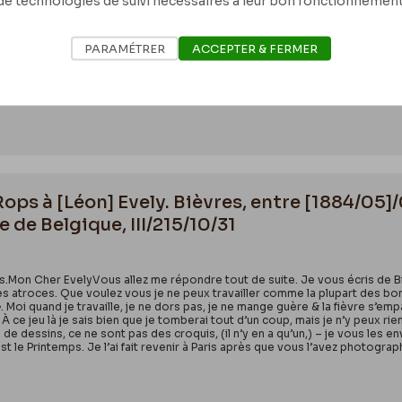
de technologies de suivi nécessaires à leur bon fonctionnement
Mon Cher MrEvely. – J’ai égaré la lettre par laquelle vous me parliez des pa
quel je vous envoie ce croquis. Votre gravure pourra-t elle rendre ces cr
tion des 50 frs que je vous ai fait parvenir. – Avez-vous renvoyé les cro
PARAMÉTRER
ACCEPTER & FERMER
a parvenir, – Quant à celui qui est dans cette lettre, si vous voulezPage 1 
mme souvenir & comme compensation de votre travail. – Je tiendrais à être 
is exècrent les dessins sur parchemin ou sur papier blanc ce qui fait eff
Rops à [Léon] Evely. Bièvres, entre [1884/05]
 de Belgique, III/215/10/31
s.Mon Cher EvelyVous allez me répondre tout de suite. Je vous écris de Biè
lgies atroces. Que voulez vous je ne peux travailler comme la plupart des bo
. Moi quand je travaille, je ne dors pas, je ne mange guère & la fièvre s’em
À ce jeu là je sais bien que je tomberai tout d’un coup, mais je n’y peux r
e dessins, ce ne sont pas des croquis, (il n’y en a qu’un,) – je vous les en
t le Printemps. Je l’ai fait revenir à Paris après que vous l’avez photographi