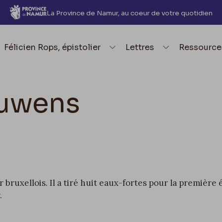
La Province de Namur, au coeur de votre quotidien
element.menu.open_menu
Félicien Rops, épistolier
element.menu.open_me
Lettres
element.
Ressource
uwens
bruxellois. Il a tiré huit eaux-fortes pour la première
.