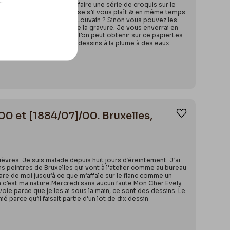
.
piers. Je suis obligé de faire une série de croquis sur le
oquis ? – Un mot de réponse s’il vous plaît & en même temps
quis des menus 98. Rue de Louvain ? Sinon vous pouvez les
Verso : 2me faire l’essai de la gravure. Je vous enverrai en
fixé sur le résultat que l’on peut obtenir sur ce papierLes
ectivement ressembler les dessins à la plume à des eaux
/00 et [1884/07]/00. Bruxelles,
Ajouter aux
vres. Je suis malade depuis huit jours d’éreintement. J’ai
ns peintres de Bruxelles qui vont à l’atelier comme au bureau
pare de moi jusqu’à ce que m’affale sur le flanc comme un
ien c’est ma nature.Mercredi sans aucun faute Mon Cher Evely
voie parce que je les ai sous la main, ce sont des dessins. Le
é parce qu’il faisait partie d’un lot de dix dessin