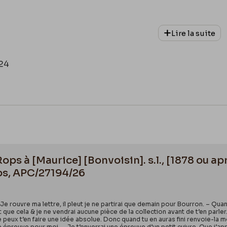
Lire la suite
24
Rops à [Maurice] [Bonvoisin]. s.l., [1878 ou 
ps, APC/27194/26
e rouvre ma lettre, il pleut je ne partirai que demain pour Bourron. – Quan
 que cela & je ne vendrai aucune pièce de la collection avant de t’en parler. 
ne peux t’en faire une idée absolue. Donc quand tu en auras fini renvoie-la 
ne épreuve pour moi. – Je t’enverrai une épreuve d’un petit cuivre. Que j’ap