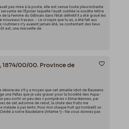
l’avait pas mise à la poste, elle est venue toute pleurnichante
servante de l’Épicier laquelle l’avait oubliée la susdite lettre
de la Femme du Gâtinais dans l’état définitif il a été gravé les
de nouveaux travaux. ‒ Le croquis que tu as, a été fait aux
s routiniers n’y avaient jamais été, se contentant des lieux
tôt est, une merveille de
, 1874/00/00. Province de
Ajouter aux
 désirerais s’il y a moyen que cet aimable idiot de Bauwens
ge une Pallas que je vais graver pour la Société des Aqua-
ir un peu sortir un peu des « pompières » Simardiennes, par
ez de cet automne de rebut, la chute des fruits me
ne malade à pas lents :Pour moi chaque fruit qui tombeEt un
Dédié à notre Baudelaire (Infamie !)– Ne vous donnez pas