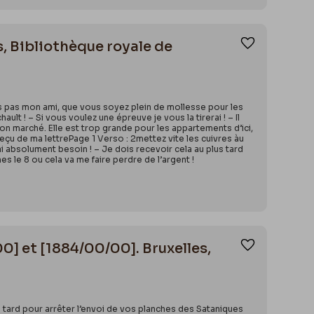
es, Bibliothèque royale de
Ajouter aux
 dis pas mon ami, que vous soyez plein de mollesse pour les
ult ! – Si vous voulez une épreuve je vous la tirerai ! – Il
 bon marché. Elle est trop grande pour les appartements d’ici,
 reçu de ma lettrePage 1 Verso : 2mettez vite les cuivres àu
ai absolument besoin ! – Je dois recevoir cela au plus tard
es le 8 ou cela va me faire perdre de l’argent !
00] et [1884/00/00]. Bruxelles,
Ajouter aux
 tard pour arrêter l’envoi de vos planches des Sataniques