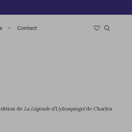
nu
menu.open_menu
s
Contact
Accéder à mes 
Rechercher
 édition de
La Légende d’Uylenspiegel
de Charles