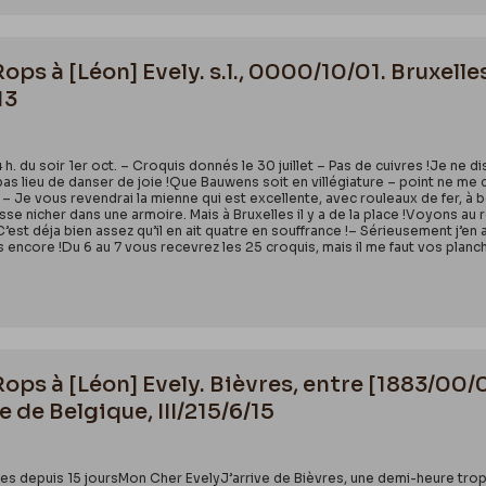
Rops à [Léon] Evely. s.l., 0000/10/01. Bruxell
13
 h. du soir 1er oct. – Croquis donnés le 30 juillet – Pas de cuivres !Je ne
as lieu de danser de joie !Que Bauwens soit en villégiature – point ne me cha
! – Je vous revendrai la mienne qui est excellente, avec rouleaux de fer, à
isse nicher dans une armoire. Mais à Bruxelles il y a de la place !Voyons au
’est déja bien assez qu’il en ait quatre en souffrance !– Sérieusement j’en 
s encore !Du 6 au 7 vous recevrez les 25 croquis, mais il me faut vos planch
Rops à [Léon] Evely. Bièvres, entre [1883/00/
 de Belgique, III/215/6/15
res depuis 15 joursMon Cher EvelyJ’arrive de Bièvres, une demi-heure trop