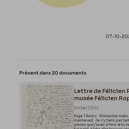
07-10-20
Présent dans 20 documents
Lettre de Félicien 
musée Félicien Ro
letter
0241
Page 1 Recto : 1Dimanche matin.J
maintenant. Je n’y tiens pas tant
pièces que j’avais à Paris & tu 
t’ai parlé, tâche d’en trouver u