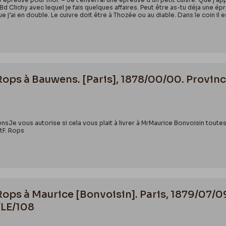
d Clichy avec lequel je fais quelques affaires. Peut être as-tu déja une 
que j’ai en double. Le cuivre doit être à Thozée ou au diable. Dans le coin 
 Rops à Bauwens. [Paris], 1878/00/00. Provin
nsJe vous autorise si cela vous plait à livrer à MrMaurice Bonvoisin tout
tF. Rops
 Rops à Maurice [Bonvoisin]. Paris, 1879/07/
/LE/108