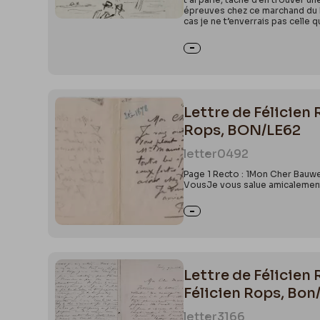
épreuves chez ce marchand du B
cas je ne t’enverrais pas celle 
Lettre de Félicien
Rops, BON/LE62
letter
0492
Page 1 Recto : 1Mon Cher Bauwe
VousJe vous salue amicalemen
Lettre de Félicien
Félicien Rops, Bon
letter
3166