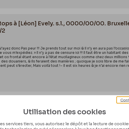
Rops à [Léon] Evely. s.l., 0000/00/00. Bruxel
/2
ayez donc Pas peur !!! Je prends tout sur moi & il n’y en aura pas l’occasio
vous m’expédiez. » Il n’y a pas de censure ici !!! Il faut être un habitant
et os frontal étant encore à l’état mucilagineux comme chez deux millions ½ d
on des douaniers, & ils feraient des manières ; quoique je sois libre de me 
ment peut s’érecter, Mais voilà tout !– Il est six heures & je n’ai encore ri
Cont
Rops à [Léon] Evely. Paris, 0000/00/00. Brux
Utilisation des cookies
/11
es services tiers, vous autorisez le dépôt et la lecture de cookies 