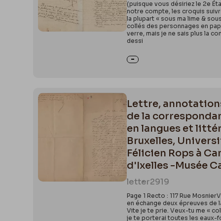
(puisque vous désiriez le 2e Ét
notre compte, les croquis suivr
la plupart « sous ma lime & sous
collés des personnages en papie
verre, mais je ne sais plus la 
dessi
Lettre, annotation
de la corresponda
en langues et litt
Bruxelles, Universi
Félicien Rops à Ca
d'Ixelles -Musée C
letter
2919
Page 1 Recto : 117 Rue MosnierV
en échange deux épreuves de la v
Vite je te prie. Veux-tu me « c
je te porterai toutes les eaux-fo