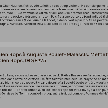
Mon Cher Maurice, Retrouvée ta lettre : c’est trop violent ! Ma concierge ne 
it « remise » à une femme de chambre de la maison qui l’avait « remise » à la 
stupide !! ‒ Je t’envoie le Cuisinier au Paon & le premier état – introuvable 
 fera la petite différence à noter : Puis il y a une sorte de fond indiqué & 
 Fontainebleau à ¼ de lieue de la Foret, « découvert » par moi !! Les peintre
ontigny, Marlotte, Achères &c &c. Les Recloses sont Page 1 Verso : 3 ou plu
cien Rops à Auguste Poulet-Malassis. Mettet
cien Rops, GD/E275
 Éditeur,je vous adresse une épreuve du Prêtre Russe avec la retouche, je
es dans cette coloration. Delâtre fait très bien cela. Je crayonne en mar
ais bien si cela se pouvait « sans détruire la Société toute entière » sort
le.Nous restons encore une semaine à Thozée, je commence à en avoir ass
 feuilles. – Il serait temps aussi de laisser reposer Mr Millevoye & son jeu
e laisse baîller ma tombeEn croquant le fruit qui tombe.…Pommes du Mal
c