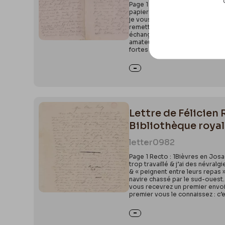
Page 1 Recto : 1Au galop,Un mot 
papier légèrement teinté sur le
je vous prie de m’accuser récep
remettre à Hannon qui me les fer
échange un joli bout d’étude co
amateurs de dessins et de croqu
fortes sèches
Lettre de Félicien 
Bibliothèque royale
letter
0982
Page 1 Recto : 1Bièvres en Josa
trop travaillé & j’ai des névra
& « peignent entre leurs repas »
navire chassé par le sud-ouest. 
vous recevrez un premier envoi d
premier vous le connaissez : c’es