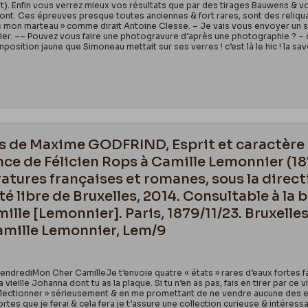
at). Enfin vous verrez mieux vos résultats que par des tirages Bauwens & vo
ont. Ces épreuves presque toutes anciennes & fort rares, sont des reliqua
 mon marteau » comme dirait Antoine Clesse. – Je vais vous envoyer un singu
r. –– Pouvez vous faire une photogravure d’après une photographie ? – on s
composition jaune que Simoneau mettait sur ses verres ! c’est là le hic ! l
s de Maxime GODFRIND, Esprit et caractère – 
nce de Félicien Rops à Camille Lemonnier (
ératures françaises et romanes, sous la direc
té libre de Bruxelles, 2014. Consultable à la
mille [Lemonnier]. Paris, 1879/11/23. Bruxell
amille Lemonnier, Lem/9
endrediMon Cher CamilleJe t’envoie quatre « états » rares d’eaux fortes fa
ieille Johanna dont tu as la plaque. Si tu n’en as pas, fais en tirer par ce v
ollectionner » sérieusement & en me promettant de ne vendre aucune des eaux
rtes que je ferai & cela fera je t’assure une collection curieuse & intéressa