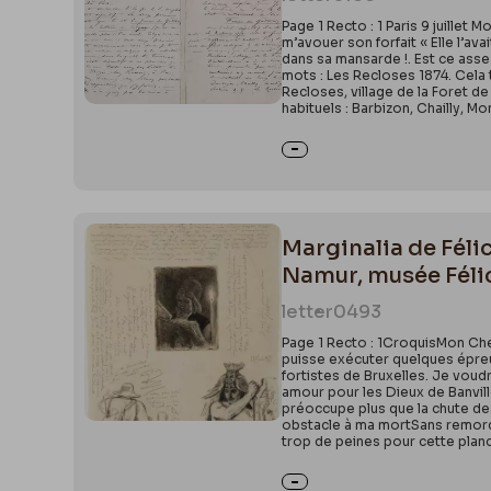
Page 1 Recto : 1 Paris 9 juillet 
m’avouer son forfait « Elle l’ava
dans sa mansarde !. Est ce assez 
mots : Les Recloses 1874. Cela te
Recloses, village de la Foret de
habituels : Barbizon, Chailly, M
Marginalia de Féli
Namur, musée Féli
letter
0493
Page 1 Recto : 1CroquisMon Cher
puisse exécuter quelques épreuv
fortistes de Bruxelles. Je voudr
amour pour les Dieux de Banvil
préoccupe plus que la chute des
obstacle à ma mortSans remordJ
trop de peines pour cette plan