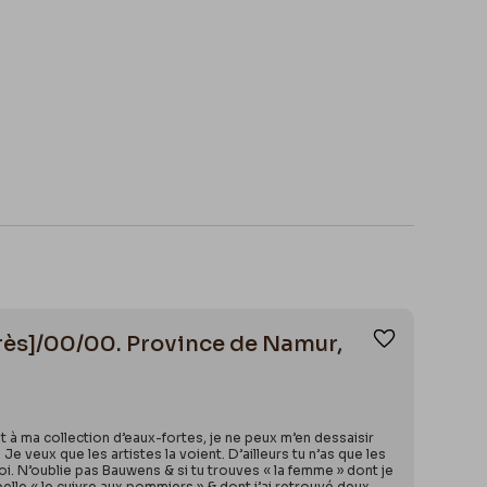
après]/00/00. Province de Namur,
Ajouter aux
t à ma collection d’eaux-fortes, je ne peux m’en dessaisir
Je veux que les artistes la voient. D’ailleurs tu n’as que les
moi. N’oublie pas Bauwens & si tu trouves « la femme » dont je
pelle « le cuivre aux pommiers » & dont j’ai retrouvé deux