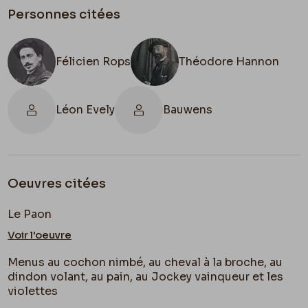
Personnes citées
a être net et léger. – Je sais que c’est difficile mais
vous êtes déja arrivé à des résultats bien beaux &
Félicien Rops
Théodore Hannon
vous arriverez à ce que vous voudrez, – j’en suis
convaincu.
Léon Evely
Bauwens
– À bientôt je vous serre la main affectueusement
Félicien Rops
17 R. Mosnier
Oeuvres citées
Hannon
retourne à peu près guéri à
Bruxelles
& il
Le Paon
ira vous voir.
Voir l'oeuvre
Menus au cochon nimbé, au cheval à la broche, au
dindon volant, au pain, au Jockey vainqueur et les
violettes