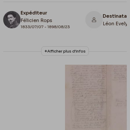
Expéditeur
Destinatai
Félicien Rops
Léon Evely
1833/07/07 - 1898/08/23
N° d'inventaire
Collationnage
Afficher plus d'infos
III/215/10/11
Autographe
Lieu de conservation
Belgique, Bruxelles, Bibliothèque royale de
Belgique, Cabinet des Manuscrits