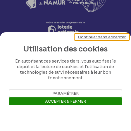
Continuer sans accepter
Utilisation des cookies
En autorisant ces services tiers, vous autorisez le
dépôt et la lecture de cookies et l'utilisation de
technologies de suivi nécessaires à leur bon
fonctionnement.
Nos coordonnées
PARAMÉTRER
Tél: +32 81 77 67 55
ACCEPTER & FERMER
E-mail: info@museerops.be
Ouvrir la barre de gestion des 