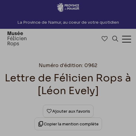
Accèder directement au contenu
La Province de Namur, au coeur de votre quotidien
Accéder à me
Recherch
Ouv
Numéro d'édition: 0962
Lettre de Félicien Rops à
[Léon Evely]
Ajouter aux favoris
Copier la mention complète