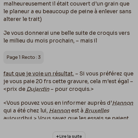
malheureusement il était couvert d’un grain que
le planeur a eu beaucoup de peine à enlever sans
alterer le trait)
Je vous donnerai une belle suite de croquis vers
le milieu du mois prochain, – mais il
Page 1 Recto : 3
faut que je voie un résultat
.
– Si vous préférez que
je vous paie 20 frs cette gravure, cela m’est égal –
<
prix de
Dujardin
– pour croquis.>
<Vous pouvez vous en informer auprès d’
Hannon
qui a été chez lui,
Hannon
est à
Bruxelles
aujourdhui.>
Vous savez que les essais se paient
toujours moins cher, et franchement nous n’en
sommes
qu’aux essais
, – les dernières gravures
Lire la suite