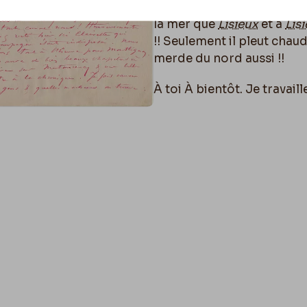
plâtre d’ici. Du reste c’est
la mer que
Lisieux
et à
Lis
!! Seulement il pleut chaud
merde du nord aussi !!
À toi À bientôt. Je travaill
Bonne idée pour le 14 d’
À toi
Vieux
Fély
Au galop je file
Page 1 Verso : 3
N.B. L’an prochain nous 
habiterons l’Été n’import