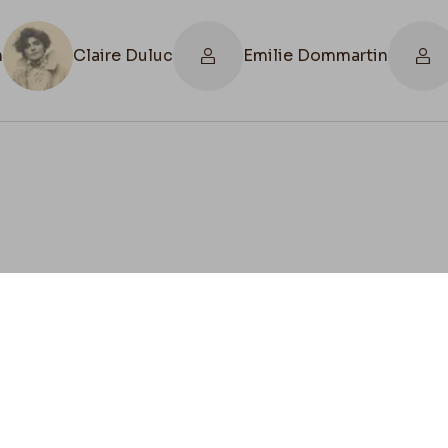
n
Claire Duluc
Emilie Dommartin
cookies
Envie de contribuer ?
ez-vous à nous pour préserver l'héritage de Félicien 