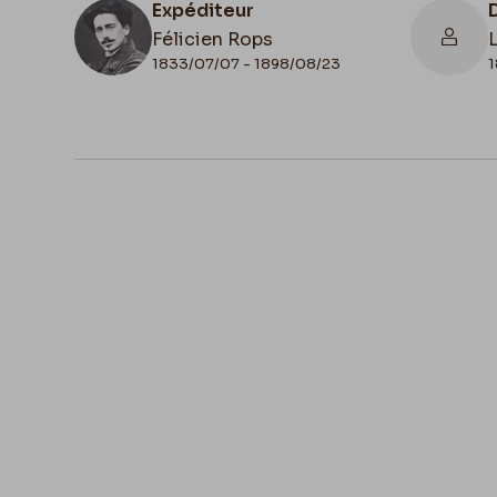
Expéditeur
Félicien Rops
1833/07/07 - 1898/08/23
1
N° d'inventaire
II/6655/469/91