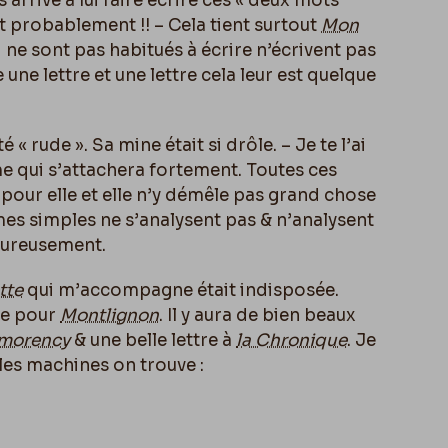
s arrivé à lui faire écrire ces « deux mots
tat probablement !! – Cela tient surtout
Mon
 ne sont pas habitués à écrire n’écrivent pas
 une lettre et une lettre cela leur est quelque
é « rude ». Sa mine était si drôle. – Je te l’ai
me qui s’attachera fortement. Toutes ces
pour elle et elle n’y démêle pas grand chose
mes simples ne s’analysent pas & n’analysent
eureusement.
tte
qui m’accompagne était indisposée.
re pour
Montlignon
. Il y aura de bien beaux
morency
& une belle lettre à
la Chronique
. Je
lles machines on trouve :