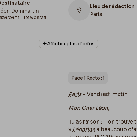
Destinataire
Lieu de rédaction
Léon Dommartin
Paris
839/09/11 - 1919/08/23
Collationnage
Afficher plus d'infos
Autographe
Page 1 Recto : 1
Paris
– Vendredi matin
Mon Cher Léon
,
Tu as raison : – on trouv
»
Léontine
a beaucoup d’af