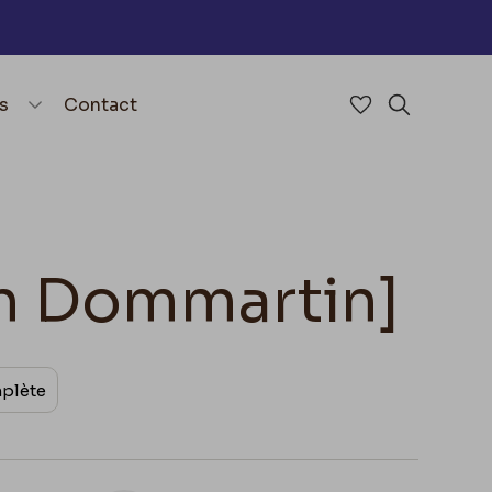
nu
menu.open_menu
s
Contact
Accéder à mes 
Rechercher
on Dommartin]
mplète