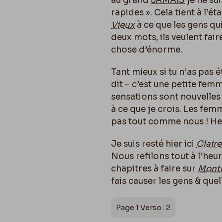
au grand
JAMAIS
je ne sui
rapides ». Cela tient à l’é
Vieux
à ce que les gens qui
deux mots, ils veulent faire
chose d’énorme.
Tant mieux si tu n’as pas ét
dit – c’est une petite fem
sensations sont nouvelles 
à ce que je crois. Les fem
pas tout comme nous ! H
Je suis resté hier ici
Claire
Nous refilons tout à l’heu
chapitres à faire sur
Mont
fais causer les gens & que
Page 1 Verso : 2