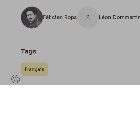
Félicien Rops
Léon Dommarti
Tags
Français
Ouvrir la barre de gestion des 
Joign