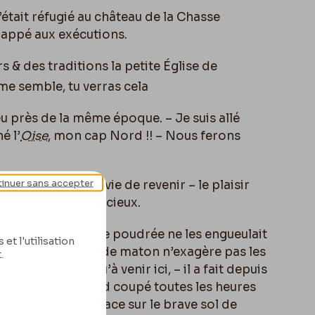
était réfugié au château de la Chasse
happé aux exécutions.
 & des traditions la petite Église de
me semble, tu verras cela
u près de la même époque. – Je suis allé
é l’
Oise
, mon cap Nord !! – Nous ferons
inuer sans accepter
venir ici – je t’envie de revenir – le plaisir
otre
ville, c’est délicieux.
 (comme si la vigne poudrée ne les engueulait
et l'utilisation
 ton tempérament de maton n’exagère pas les
.
Paris
, n’avaient qu’à venir ici, – il a fait depuis
 du soleil très chaud coupé toutes les heures
t on ne voit pas trace sur le brave sol de