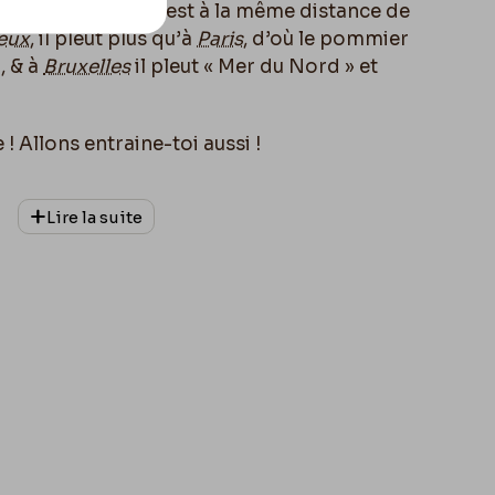
 simple :
Bruxelles
est à la même distance de
ieux
, il pleut plus qu’à
Paris
, d’où le pommier
, & à
Bruxelles
il pleut « Mer du Nord » et
e ! Allons entraine-toi aussi !
amener
Émilie
– c’est la morte saison.
Lire la suite
nous arrangerons pour nos campagnes. nous
e o
ù
en arrangeant nos frais par tête de