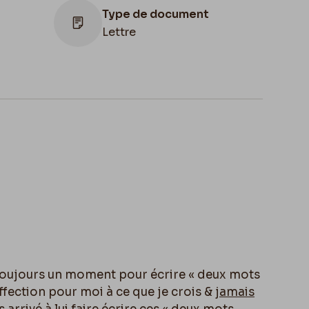
Type de document
Lettre
Lieu de conservation
Belgique, Bruxelles, Bibliothèque royale
de Belgique, Cabinet des Manuscrits
e toujours un moment pour écrire « deux mots
fection pour moi à ce que je crois &
jamais