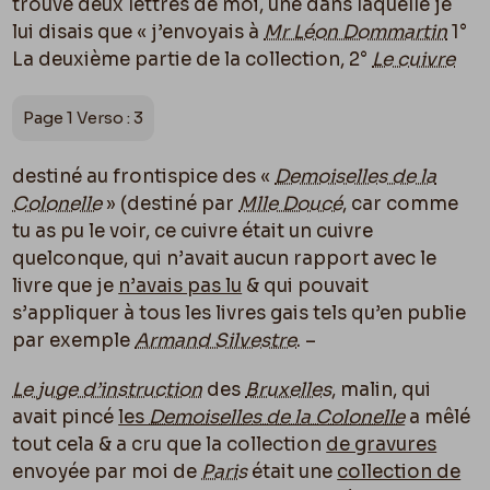
trouvé deux lettres de moi, une dans laquelle je
lui disais que « j’envoyais à
Mr Léon Dommartin
1°
La deuxième partie de la collection, 2°
Le cuivre
Page 1 Verso : 3
destiné au frontispice des «
Demoiselles de la
Colonelle
» (destiné par
Mlle Doucé
, car comme
tu as pu le voir, ce cuivre était un cuivre
quelconque, qui n’avait aucun rapport avec le
livre que je
n’avais pas lu
& qui pouvait
s’appliquer à tous les livres gais tels qu’en publie
par exemple
Armand Silvestre
. –
Le juge d’instruction
des
Bruxelles
, malin, qui
avait pincé
les
Demoiselles de la Colonelle
a mêlé
tout cela & a cru que la collection
de gravures
envoyée par moi de
Paris
était une
collection de