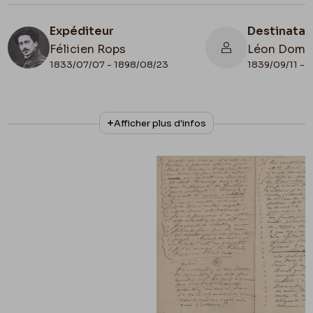
Expéditeur
Destinatai
Félicien Rops
Léon Domm
1833/07/07 - 1898/08/23
1839/09/11 - 
N° d'inventaire
Collationnage
Afficher plus d'infos
II/6655/468/179
Autographe
Date de fin
1886/01/14
Lieu de conservation
Belgique, Bruxelles, Bibliothèque royale de
Belgique, Cabinet des Manuscrits
Apostille
Demoiselles de la Colonelle