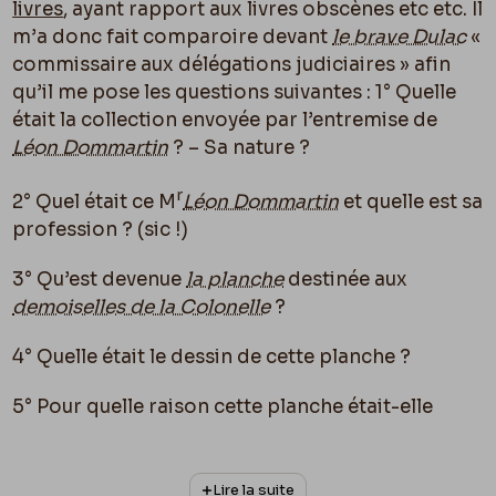
livres
, ayant rapport aux livres obscènes etc etc. Il
m’a donc fait comparoire devant
le brave Dulac
«
commissaire aux délégations judiciaires » afin
qu’il me pose les questions suivantes : 1° Quelle
était la collection envoyée par l’entremise de
Léon Dommartin
? – Sa nature ?
r
2° Quel était ce M
Léon Dommartin
et quelle est sa
profession ? (sic !)
3° Qu’est devenue
la planche
destinée aux
demoiselles de la Colonelle
?
4° Quelle était le dessin de cette planche ?
5° Pour quelle raison cette planche était-elle
r
envoyée à M
Léon Dommartin
avec la collection ?
r
6° M
Léon Dommartin
n’était-il pas en cette
Lire la suite