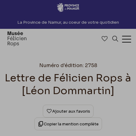
Accèder directement au contenu
La Province de Namur, au coeur de votre quotidien
Accéder à me
Recherch
Ouv
Numéro d'édition: 2758
Lettre de Félicien Rops à
[Léon Dommartin]
Ajouter aux favoris
Copier la mention complète