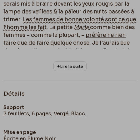
serais mis à braire devant les yeux rougis par la
lampe des veillées & la pâleur des nuits passées à
trimer.
Les femmes de bonne volonté sont ce que
l’homme les fait
. La petite
Maria
comme bien des
femmes – comme la plupart, –
préfère ne rien
faire que de faire quelque chose
. Je l’aurais eue
dans les pattes pendant
huit jours
au lieu de toi
que j’en aurais fait un petit chat bien gentil,
sautant de son lit à 7 heures du matin, rentrant à
Lire la suite
10 ou 11 s’il le faut
en saison
& gagnant les
cinquante gentils sous par jour. Il y a ici dans
l’atelier de Léontine quatre à cinq petites
Détails
femmes dans son genre qui abattent depuis
huit
heures
du matin jusqu’à 12, et depuis deux jusqu’à
Support
sept, et depuis neuf jusqu’à 11 ½ ou minuit, un joli
2 feuillets, 6 pages, Vergé, Blanc.
ouvrage payé 2f50 à 3frs. – Si la petite
Maria
gagne 80 frs par mois ce qu’elle peut gagner &
si
Mise en page
tu ne l’engages pas à ne
pas
à les gagner
, elle peut
Écrite en Plume Noir.