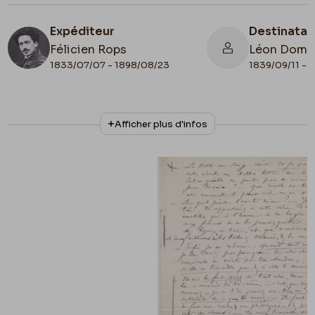
Expéditeur
Destinatai
Félicien Rops
Léon Domm
1833/07/07 - 1898/08/23
1839/09/11 - 
N° d'inventaire
Collationnage
Afficher plus d'infos
II/6714/5
Autographe
Date de fin
1878/11/20
Lieu de conservation
Belgique, Bruxelles, Bibliothèque royale de
Belgique, Cabinet des Manuscrits