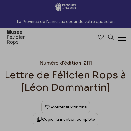
Accèder directement au contenu
La Province de Namur, au coeur de votre quotidien
Accéder à me
Recherch
Ouv
Numéro d'édition: 2111
Lettre de Félicien Rops à
[Léon Dommartin]
Ajouter aux favoris
Copier la mention complète