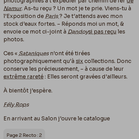
photographies à t’expédier par chemin de fer
de
Namur
. As-tu reçu ? Un mot je te prie. Viens-tu à
l’Exposition de
Paris
? Je t’attends avec mon
stock d’eaux fortes. – Réponds moi un mot, &
envoie ce mot ci-joint à
Dandoy
si pas reçu
les
photos.
Ces «
Sataniques
n’ont été tirées
photographiquement qu’à
six
collections. Donc
conserve les précieusement, – à cause de leur
extrême rareté
: Elles seront gravées d’ailleurs.
À bientôt j’espère.
Fély Rops
En arrivant au Salon j’ouvre le catalogue
Page 2 Recto : 2