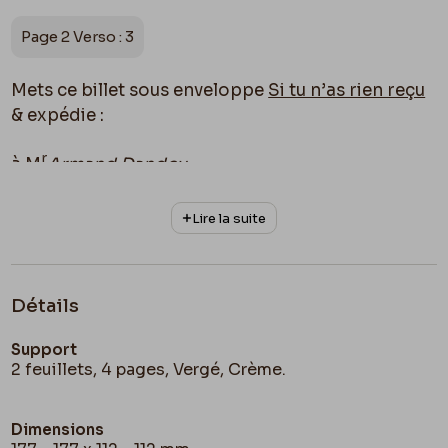
Page 2 Verso : 3
Mets ce billet sous enveloppe
Si tu n’as rien reçu
& expédie :
r
à M
Armand Dandoy
photographe
Lire la suite
rue Matthieu
près de la Gare
Namur.
Détails
Je disais l’autre soir, il y a deux hommes dont il
Support
aurait fallu brûler les ateliers « farnientisants »
2 feuillets, 4 pages, Vergé, Crème.
c’est
Herremans
&
Hannon
; comme on enfumes
les ruches pour en avoir le miel. – Relis ma tirade
Dimensions
sur le bien être « bruxellois » & ses effets. –