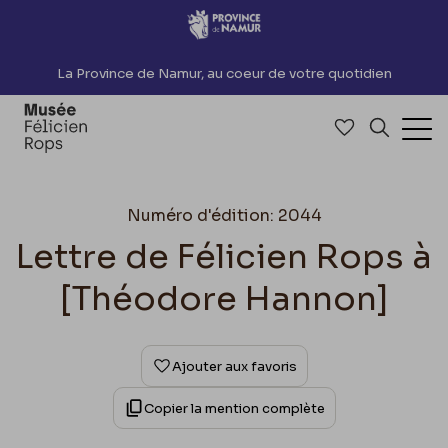
Accèder directement au contenu
La Province de Namur, au coeur de votre quotidien
Accéder à me
Recherch
Ouv
Numéro d'édition: 2044
Lettre de Félicien Rops à
[Théodore Hannon]
Ajouter aux favoris
Copier la mention complète