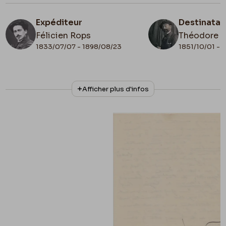
Expéditeur
Destinatai
Félicien Rops
Théodore 
1833/07/07 - 1898/08/23
1851/10/01 - 
N° d'inventaire
Collationnage
Afficher plus d'infos
ML/00026/0164
Autographe
Date de fin
Cachet d'envoi
1883/05/09
1883/05/09
Cachet réception
1883/05/10
Lieu de conservation
Belgique, Bruxelles, Archives et Musée de la
Littérature
Apostille
18-161 / 9 mai 1883