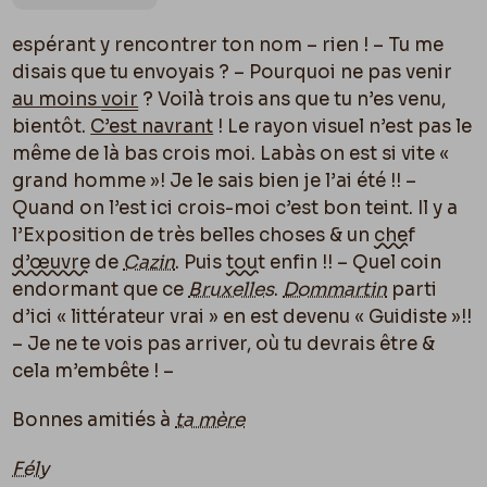
espérant y rencontrer ton nom – rien ! – Tu me
disais que tu envoyais ? – Pourquoi ne pas venir
au moins
voir
? Voilà trois ans que tu n’es venu,
bientôt.
C’est navrant
! Le rayon visuel n’est pas le
même de là bas crois moi. Labàs on est si vite «
grand homme »! Je le sais bien je l’ai été !! –
Quand on l’est ici crois-moi c’est bon teint. Il y a
l’Exposition de très belles choses & un
chef
d’œuvre
de
Cazin
. Puis
tout
enfin !! – Quel coin
endormant que ce
Bruxelles
.
Dommartin
parti
d’ici « littérateur vrai » en est devenu « Guidiste »!!
– Je ne te vois pas arriver, o
ù
tu devrais être &
cela m’embête ! –
Bonnes amitiés à
ta mère
Fély