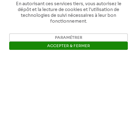
En autorisant ces services tiers, vous autorisez le
dépôt et la lecture de cookies et l'utilisation de
Nos coordonnées
technologies de suivi nécessaires à leur bon
fonctionnement.
Tél: +32 81 77 67 55
PARAMÉTRER
E-mail: info@museerops.be
ACCEPTER & FERMER
Ouvrir la barre de gestion des 
Instagram
Facebook
Ropslettres
Le site web du musée