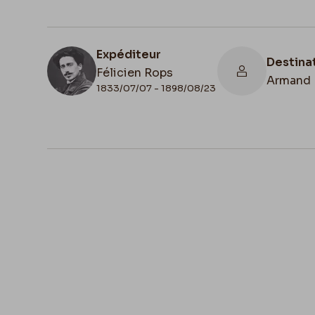
Expéditeur
Destina
Félicien Rops
Armand 
1833/07/07 - 1898/08/23
N° d'inventaire
Collati
II/6957/19/184b
Autogra