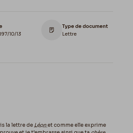
e
Type de document
897/10/13
Lettre
u de
servation
Apostille
ique, Bruxelles,
13 oct. 1897 /
liothèque royale
dernière lettre que /
Belgique, Cabinet
Rops ait écrite
 Manuscrits
is la lettre de
Léon
et comme elle exprime
pprouve et je t’embrasse ainsi que ta
chère