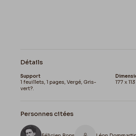
Détails
Support
Dimensi
1 feuillets, 1 pages, Vergé, Gris-
177 x 11
vert?.
Personnes citées
Félicien Rops
Léon Dommarti