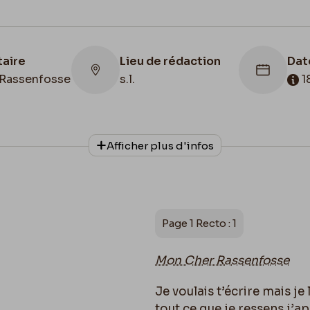
taire
Lieu de rédaction
Dat
Rassenfosse
s.l.
1
Lie
con
Afficher plus d'infos
onnage
Date de fin
Belg
phe
1897/10/13
Bib
de 
des
Page 1 Recto : 1
Mon Cher Rassenfosse
Je voulais t’écrire mais je l
tout ce que je ressens j’a