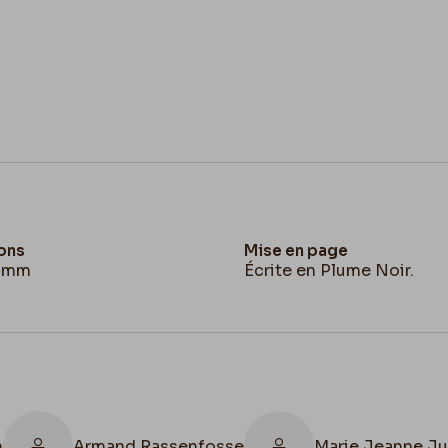
ons
Mise en page
3 mm
Écrite en Plume Noir.
n
Armand Rassenfosse
Marie Jeanne Ju