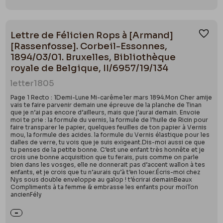
Lettre de Félicien Rops à [Armand]
Ajou
[Rassenfosse]. Corbeil-Essonnes,
1894/03/01. Bruxelles, Bibliothèque
royale de Belgique, II/6957/19/134
letter
1805
Page 1 Recto : 1Demi-Lune Mi-carême1er mars 1894.Mon Cher amije
vais te faire parvenir demain une épreuve de la planche de Tinan
que je n’ai pas encore d’ailleurs, mais que j’aurai demain. Envoie
moi te prie : la formule du vernis, la formule de l’huile de Ricin pour
faire transparer le papier, quelques feuilles de ton papier à Vernis
mou, la formule des acides. la formule du Vernis élastique pour les
dalles de verre, tu vois que je suis exigeant.Dis-moi aussi ce que
tu penses de la petite bonne. C’est une enfant très honnête et je
crois une bonne acquisition que tu ferais, puis comme on parle
bien dans les vosges, elle ne donnerait pas d’accent wallon à tes
enfants, et je crois que tu n’aurais qu’à t’en louer.Écris-moi chez
Nys sous double enveloppe au galop ! t’écrirai demainBeaux
Compliments à ta femme & embrasse les enfants pour moiTon
ancienFély