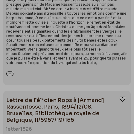
presque guérison de Madame Rassenfosse.Je suis non pas
malade mais atteint. Ah ! ce cœur a bien le droit d’être malade.
Depuis soixante ans il tressaille à toutes les émotions comme une
harpe éolienne, & ce qui le tue, c’est que ce n’est « pas fini ! et la
moindre fillette qui se silhouette à l’horizon le remet en état de
souffrance et comme les « Christs » du moyen âge dont les plaies
redevenaient saignantes quand les embrassaient les Vierges, le
ressouvenir ou l’effleurement des jeunes baisers me ramène au
cœur tous les beaux battements des nuits bénies et les doux
étouffements des extases anciennes!Je mourrai cardiaque et
impénitent. Viens quand tu veux et le plus tôt sera le
mieux.Seulement préviens-moi deux jours, au moins à l’avance, afin
que je puisse être à Paris, et viens avant le 25, pour que tu puisses
voir encore l’exposition du Livre qui est très belle,
Lettre de Félicien Rops à [Armand]
Ajou
Rassenfosse. Paris, 1894/12/08.
Bruxelles, Bibliothèque royale de
Belgique, II/6957/19/155
letter
1826