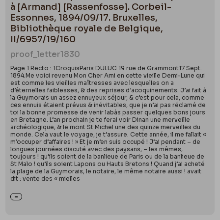
à [Armand] [Rassenfosse]. Corbeil-
Essonnes, 1894/09/17. Bruxelles,
Bibliothèque royale de Belgique,
II/6957/19/160
proof_letter
1830
Page 1 Recto : 1CroquisParis DULUC 19 rue de Grammont17 Sept.
1894.Me voici revenu Mon Cher Ami en cette vieille Demi-Lune qui
est comme les vieilles maîtresses avec lesquelles on a
d’éternelles faiblesses, & des reprises d’acoquinements. J’ai fait à
la Guymorais un assez ennuyeux séjour, & c’est pour cela, comme
ces ennuis étaient prévus & inévitables, que je n’ai pas réclamé de
toi la bonne promesse de venir labàs passer quelques bons jours
en Bretagne. L’an prochain je te ferai voir Dinan une merveille
archéologique, & le mont St Michel une des quinze merveilles du
monde. Cela vaut le voyage, je t’assure. Cette année, il me fallait «
m’occuper d’affaires ! » Et je m’en suis occupé ! J’ai pendant – de
longues journées discuté avec des paysans, – les mêmes,
toujours ! qu’ils soient de la banlieue de Paris ou de la banlieue de
St Malo ! qu’ils soient Lapons ou Hauts Bretons ! Quand j’ai acheté
la plage de la Guymorais, le notaire, le même notaire aussi ! avait
dit : vente des « mielles