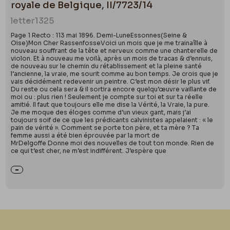
royale de Belgique, II/7723/14
letter
1325
Page 1 Recto : 113 mai 1896. Demi-LuneEssonnes(Seine &
Oise)Mon Cher RassenfosseVoici un mois que je me trainaîlle à
nouveau souffrant de la tête et nerveux comme une chanterelle de
violon. Et à nouveau me voilà, après un mois de tracas & d’ennuis,
de nouveau sur le chemin du rétablissement et la pleine santé
l’ancienne, la vraie, me sourit comme au bon temps. Je crois que je
vais décidément redevenir un peintre. C’est mon désir le plus vif.
Du reste ou cela sera & il sortira encore quelqu’œuvre vaillante de
moi ou : plus rien ! Seulement je compte sur toi et sur ta réelle
amitié. Il faut que toujours elle me dise la Vérité, la Vraie, la pure.
Je me moque des éloges comme d’un vieux gant, mais j’ai
toujours soif de ce que les prédicants calvinistes appelaient : « le
pain de vérité ». Comment se porte ton père, et ta mère ? Ta
femme aussi a été bien éprouvée par la mort de
MrDelgoffe Donne moi des nouvelles de tout ton monde. Rien de
ce qui t’est cher, ne m’est indifférent. J’espère que