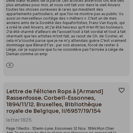
belle sœur étaient de la partie. Les artistes anversois ont été des
plus aimables pour moi, et nous ont fait voir dans le vieil Anvers
toutes les choses curieuses & rares qui meublent des
appartements particuliers, et que l’on ne montre pas au public. Vu
aussi un merveilleux cortége des « métiers ». C’est un de mes
anciens amis de la Société des Aquafortistes, Franz Van Kuyck, qui
a créé le vieil Anvers, et j’ai été heureux qu’il m’en fit les honneurs.
J’ai été charmé d’ailleurs de l’accueil tout à fait cordial et tout à fait
charmant que les artistes m’ont fait, au raout de Ch. de Coster, et
cela m’a touché parce que je ne m’y attendais guère.C’est vraiment
dommage que Bénard t’as ; par son absence, forcé de rester à
Liége, car je suppose que tu ne considère pas l’arrivée à Liége de
Deman comme un emp
Lettre de Félicien Rops à [Armand]
Ajou
Rassenfosse. Corbeil-Essonnes,
1894/11/12. Bruxelles, Bibliothèque
royale de Belgique, II/6957/19/154
letter
1825
Page 1 Recto : 1Demi-Lune, Essonnes.12 Nov. 1894.Mon Cher
Ami,Je ne peux te dire le plaisir que j’éprouve en apprenant la