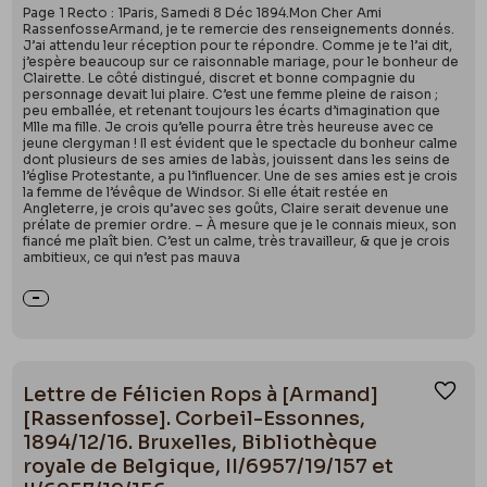
Page 1 Recto : 1Paris, Samedi 8 Déc 1894.Mon Cher Ami
RassenfosseArmand, je te remercie des renseignements donnés.
J’ai attendu leur réception pour te répondre. Comme je te l’ai dit,
j’espère beaucoup sur ce raisonnable mariage, pour le bonheur de
Clairette. Le côté distingué, discret et bonne compagnie du
personnage devait lui plaire. C’est une femme pleine de raison ;
peu emballée, et retenant toujours les écarts d’imagination que
Mlle ma fille. Je crois qu’elle pourra être très heureuse avec ce
jeune clergyman ! Il est évident que le spectacle du bonheur calme
dont plusieurs de ses amies de labàs, jouissent dans les seins de
l’église Protestante, a pu l’influencer. Une de ses amies est je crois
la femme de l’évêque de Windsor. Si elle était restée en
Angleterre, je crois qu’avec ses goûts, Claire serait devenue une
prélate de premier ordre. – À mesure que je le connais mieux, son
fiancé me plaît bien. C’est un calme, très travailleur, & que je crois
ambitieux, ce qui n’est pas mauva
Lettre de Félicien Rops à [Armand]
Ajou
[Rassenfosse]. Corbeil-Essonnes,
1894/12/16. Bruxelles, Bibliothèque
royale de Belgique, II/6957/19/157 et