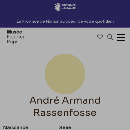
Accèder directement au contenu
La Province de Namur, au coeur de votre quotidien
Accéder à me
Recherch
Ouv
André Armand
Rassenfosse
Naissance
Sexe