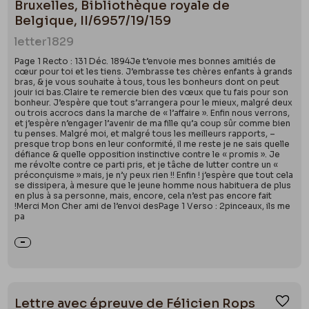
Bruxelles, Bibliothèque royale de
Belgique, II/6957/19/159
letter
1829
Page 1 Recto : 131 Déc. 1894Je t’envoie mes bonnes amitiés de
cœur pour toi et les tiens. J’embrasse tes chères enfants à grands
bras, & je vous souhaite à tous, tous les bonheurs dont on peut
jouir ici bas.Claire te remercie bien des vœux que tu fais pour son
bonheur. J’espère que tout s’arrangera pour le mieux, malgré deux
ou trois accrocs dans la marche de « l’affaire ». Enfin nous verrons,
et j’espère n’engager l’avenir de ma fille qu’a coup sûr comme bien
tu penses. Malgré moi, et malgré tous les meilleurs rapports, –
presque trop bons en leur conformité, il me reste je ne sais quelle
défiance & quelle opposition instinctive contre le « promis ». Je
me révolte contre ce parti pris, et je tâche de lutter contre un «
préconçuisme » mais, je n’y peux rien !! Enfin ! j’espère que tout cela
se dissipera, à mesure que le jeune homme nous habituera de plus
en plus à sa personne, mais, encore, cela n’est pas encore fait
!Merci Mon Cher ami de l’envoi desPage 1 Verso : 2pinceaux, ils me
pa
Lettre avec épreuve de Félicien Rops
Ajou