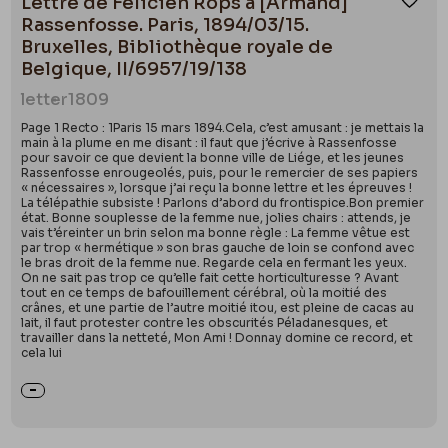
Lettre de Félicien Rops à [Armand]
Ajou
Rassenfosse. Paris, 1894/03/15.
Bruxelles, Bibliothèque royale de
Belgique, II/6957/19/138
letter
1809
Page 1 Recto : 1Paris 15 mars 1894.Cela, c’est amusant : je mettais la
main à la plume en me disant : il faut que j’écrive à Rassenfosse
pour savoir ce que devient la bonne ville de Liége, et les jeunes
Rassenfosse enrougeolés, puis, pour le remercier de ses papiers
« nécessaires », lorsque j’ai reçu la bonne lettre et les épreuves !
La télépathie subsiste ! Parlons d’abord du frontispice.Bon premier
état. Bonne souplesse de la femme nue, jolies chairs : attends, je
vais t’éreinter un brin selon ma bonne règle : La femme vêtue est
par trop « hermétique » son bras gauche de loin se confond avec
le bras droit de la femme nue. Regarde cela en fermant les yeux.
On ne sait pas trop ce qu’elle fait cette horticulturesse ? Avant
tout en ce temps de bafouillement cérébral, où la moitié des
crânes, et une partie de l’autre moitié itou, est pleine de cacas au
lait, il faut protester contre les obscurités Péladanesques, et
travailler dans la netteté, Mon Ami ! Donnay domine ce record, et
cela lui