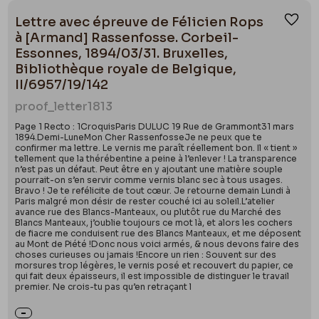
Lettre avec épreuve de Félicien Rops
Ajou
à [Armand] Rassenfosse. Corbeil-
Essonnes, 1894/03/31. Bruxelles,
Bibliothèque royale de Belgique,
II/6957/19/142
proof_letter
1813
Page 1 Recto : 1CroquisParis DULUC 19 Rue de Grammont31 mars
1894.Demi-LuneMon Cher RassenfosseJe ne peux que te
confirmer ma lettre. Le vernis me paraît réellement bon. Il « tient »
tellement que la thérébentine a peine à l’enlever ! La transparence
n’est pas un défaut. Peut être en y ajoutant une matière souple
pourrait-on s’en servir comme vernis blanc sec à tous usages.
Bravo ! Je te refélicite de tout cœur. Je retourne demain Lundi à
Paris malgré mon désir de rester couché ici au soleil.L’atelier
avance rue des Blancs-Manteaux, ou plutôt rue du Marché des
Blancs Manteaux, j’oublie toujours ce mot là, et alors les cochers
de fiacre me conduisent rue des Blancs Manteaux, et me déposent
au Mont de Piété !Donc nous voici armés, & nous devons faire des
choses curieuses ou jamais !Encore un rien : Souvent sur des
morsures trop légères, le vernis posé et recouvert du papier, ce
qui fait deux épaisseurs, il est impossible de distinguer le travail
premier. Ne crois-tu pas qu’en retraçant l