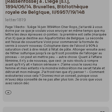
[Rassenfosse] à . Liège [s.l.],
1894/06/14. Bruxelles, Bibliothèque
royale de Belgique, II/6957/19/148
letter
1819
Page 1 Recto : 1Liége 14 juin 1894Mon Cher Rops, j’ai tardé à vous
écrire par ce que je voulais vous envoyer en même temps que ma
lettre les deux épreuves ci-jointes : la première est celle (marquée
d’un X) que je destine aux Aquafortistes de Belgique. La seconde
est l’essai de couverture Voici pour commencer la formule du
vernis à couvrir nouveau :Colophane dans de l’alcool à 90% à
saturation c'est à dire réduit à l’état de pâte. Allonger ensuite avec
de l’éther sulfurique jusqu’à ce qu’il soit possible de l’allonger au
pinceau – on peut en mettre peu. – autre chose :Quant à l’affaire
féminine, il n’y a de nouveau, que ceci : je suis résolu à rompre
avant qu’il n’y ait « liaison sérieuse ». J’aime vous le savez ma
femme et mes enfants » la moindre indiscrétion me serait fatale et
détruirait mon ménage. J’ai froid rien que d’y penser ! – Comment
exécuteriez vous cela ? Donnez moi un conseil, puisque vous
m’avez déja conseillé de ne pas aller plus loin. Je crois que vous
avez raison déc