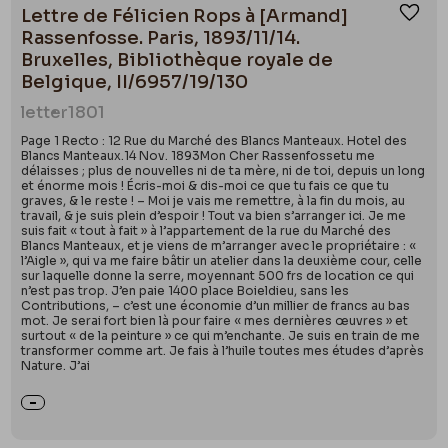
Lettre de Félicien Rops à [Armand]
Ajou
Rassenfosse. Paris, 1893/11/14.
Bruxelles, Bibliothèque royale de
Belgique, II/6957/19/130
letter
1801
Page 1 Recto : 12 Rue du Marché des Blancs Manteaux. Hotel des
Blancs Manteaux.14 Nov. 1893Mon Cher Rassenfossetu me
délaisses ; plus de nouvelles ni de ta mère, ni de toi, depuis un long
et énorme mois ! Écris-moi & dis-moi ce que tu fais ce que tu
graves, & le reste ! – Moi je vais me remettre, à la fin du mois, au
travail, & je suis plein d’espoir ! Tout va bien s’arranger ici. Je me
suis fait « tout à fait » à l’appartement de la rue du Marché des
Blancs Manteaux, et je viens de m’arranger avec le propriétaire : «
l’Aigle », qui va me faire bâtir un atelier dans la deuxième cour, celle
sur laquelle donne la serre, moyennant 500 frs de location ce qui
n’est pas trop. J’en paie 1400 place Boieldieu, sans les
Contributions, – c’est une économie d’un millier de francs au bas
mot. Je serai fort bien là pour faire « mes dernières œuvres » et
surtout « de la peinture » ce qui m’enchante. Je suis en train de me
transformer comme art. Je fais à l’huile toutes mes études d’après
Nature. J’ai