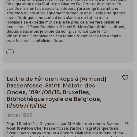
l’inauguration de la Statue de Charles De Coster & j’espère t’y
voir.Je n’ai rien fait depuis ton départ, j’ai à ce qu’il paraît une
affection du cœur brusquement survenue et qui exige de grands
soins.Rodrigues me parle d’une planche de toi : la belle
Hollandaise expédie moi cela je te prie, cela me fera plaisir et
écris-moi : 1 Place Boieldieu. À bientôt Mon Cher & déja vieil ami,
depuis deux mois je broie du noir plus foncé que le noir
Vibert.Bons Compliments à ta femme & embrasse tes enfants
pour leur vieil amiFélicien Rops
Lettre de Félicien Rops à [Armand]
Ajou
Rassenfosse. Saint-Méloir-des-
Ondes, 1894/08/18. Bruxelles,
Bibliothèque royale de Belgique,
II/6957/19/152
letter
1823
Page 1 Recto : 1La Guymorais par St Méloir des ondes. Samedi – 18
Aout 1894Mon Cher Rassenfosse, j’ai bien regretté que tu ne
fusses pas venu avec nous à Anvers. Clairette ma femme et ma