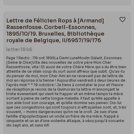
Lettre de Félicien Rops à [Armand]
Ajou
Rassenfosse. Corbeil-Essonnes,
1895/10/19. Bruxelles, Bibliothèque
royale de Belgique, II/6957/19/176
letter
1846
Page 1 Recto : 119 oct 1895La Demi LuneMoulin Galant, Essonnes.
(Seine & Oise)Vite des nouvelles de votre père Mon Cher
Rassenfosse, vite ! Et aussi de votre Chère Mère qui a du être bien
atteinte de ce vilain coup du sort aussi affreux que subit. Qu’as-tu
du penser de moi, mon Cher Ami en ne recevant pas de lettre de
moi en réponse à la tienne ! Aujourdhui vendredi à deux heures de
l’après midi * * 19 octobre ! Je tiens à constater le jour et l’heure
de réception je recois de la Guimorais ta lettre m’annonçant le
triste évenement qui vient te frapper et en même temps ta mère
sortant à peine de cette longue maladie. Il faut qu’elle appelle à
son aide tout son courage, et qu’elle domine ses peines. Dis-lui
que ces congestions qui sont toujours si effrayantes sont, et, très
souvent, – moins dangereuses qu’on ne le croit. Je suis d’une
famille d’apoplectiques un oncle un frère de ma mère, frappé à
cinquante et un an d’une violente attaque, à vécu jusqu’à soixante
dix sept ans, et sans infi