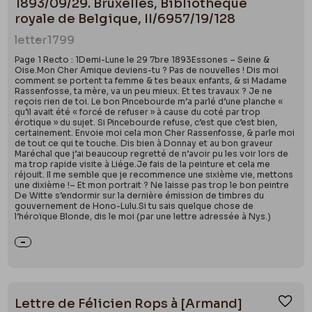
1893/09/29. Bruxelles, Bibliothèque
royale de Belgique, II/6957/19/128
letter
1799
Page 1 Recto : 1Demi-Lune le 29 7bre 1893Essones – Seine &
Oise.Mon Cher Amique deviens-tu ? Pas de nouvelles ! Dis moi
comment se portent ta femme & tes beaux enfants, & si Madame
Rassenfosse, ta mère, va un peu mieux. Et tes travaux ? Je ne
reçois rien de toi. Le bon Pincebourde m’a parlé d’une planche «
qu’il avait été « forcé de refuser » à cause du coté par trop
érotique » du sujet. Si Pincebourde refuse, c’est que c’est bien,
certainement. Envoie moi cela mon Cher Rassenfosse, & parle moi
de tout ce qui te touche. Dis bien à Donnay et au bon graveur
Maréchal que j’ai beaucoup regretté de n’avoir pu les voir lors de
ma trop rapide visite à Liége.Je fais de la peinture et cela me
réjouit. Il me semble que je recommence une sixième vie, mettons
une dixième !– Et mon portrait ? Ne laisse pas trop le bon peintre
De Witte s’endormir sur la dernière émission de timbres du
gouvernement de Hono-Lulu.Si tu sais quelque chose de
l’héroïque Blonde, dis le moi (par une lettre adressée à Nys.)
Lettre de Félicien Rops à [Armand]
Ajou