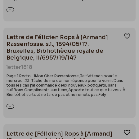
Lettre de Félicien Rops à [Armand]
Ajou
Rassenfosse. s.l., 1894/05/17.
Bruxelles, Bibliothèque royale de
Belgique, II/6957/19/147
letter
1818
Page 1 Recto : 1Mon Cher Rassenfosse,Je t’attends pour le
mercredi 23. Tâche de me donner réponse pour le vernisDans
tous les cas j’ai commandé deux nouveaux potiquets, sans
suif.Bons Compliments aux tiens,Apporte tout ce que tu veux.À
Bientôt et surtout ne tarde pas et ne remets pas,Fély
Lettre de [Félicien] Rops à [Armand]
Ajou