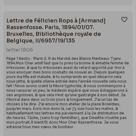
Lettre de Félicien Rops à [Armand]
Ajou
Rassenfosse. Paris, 1894/01/07.
Bruxelles, Bibliothèque royale de
Belgique, II/6957/19/135
letter
1806
Page 1 Recto : 1Paris 2. R du Marché des Blancs Manteaux 7 janv.
1894.Mon Cher amiil faut que tu pries ta bonne & aimable femme de
m’excuser, & que tu m’excuses aussi du retard apporté par moi à
vous envoyer mes bons souhaits de nouvel an. Depuis quelques
jours ma fille est malade, & tu comprends en quel désarroi cela
nous jette, & quelle vilaine entrée dans l’année nouvelle cela nous
fait ! Nous avons craint la fièvre typhoïde, & nous commençons à
nous rassurer un peu, le médecin espère que nous échapperons à
ces angoisses, & que cela n’est qu’une gastralgie à son début. Je
t’écrirai dans deux ou trois jours & longuement. J’ai un tas de
choses à te dire. J’ai encore mon atelier de la place Boieldieu,
jusqu’en mars. Écris moi donc là, car j’y suis tous les matins, &
habituellement tes lettres me parviennent à la 2e distribution de
dix heures. Tâche, (sans trop l’embêter), que Dewitte n’oublie pas
mon portrait.À bientôt donc Mon Cher Rassenfosse. Je vous
adresse tous mes vœux de bonheur