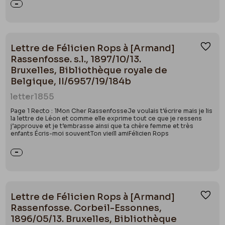
Lettre de Félicien Rops à [Armand]
Ajou
Rassenfosse. s.l., 1897/10/13.
Bruxelles, Bibliothèque royale de
Belgique, II/6957/19/184b
letter
1855
Page 1 Recto : 1Mon Cher RassenfosseJe voulais t’écrire mais je lis
la lettre de Léon et comme elle exprime tout ce que je ressens
j’approuve et je t’embrasse ainsi que ta chère femme et très
enfants Écris-moi souventTon vieill amiFélicien Rops
Lettre de Félicien Rops à [Armand]
Ajou
Rassenfosse. Corbeil-Essonnes,
1896/05/13. Bruxelles, Bibliothèque