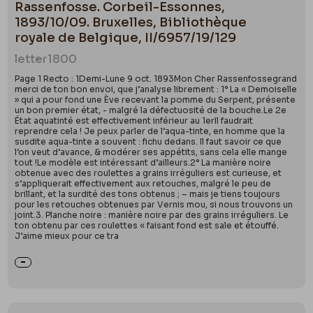
Rassenfosse. Corbeil-Essonnes,
1893/10/09. Bruxelles, Bibliothèque
royale de Belgique, II/6957/19/129
letter
1800
Page 1 Recto : 1Demi-Lune 9 oct. 1893Mon Cher Rassenfossegrand
merci de ton bon envoi, que j’analyse librement : 1° La « Demoiselle
» qui a pour fond une Ève recevant la pomme du Serpent, présente
un bon premier état, - malgré la défectuosité de la bouche.Le 2e
État aquatinté est effectivement inférieur au 1erIl faudrait
reprendre cela ! Je peux parler de l’aqua-tinte, en homme que la
susdite aqua-tinte a souvent : fichu dedans. Il faut savoir ce que
l’on veut d’avance, & modérer ses appétits, sans cela elle mange
tout !Le modèle est intéressant d’ailleurs.2° La manière noire
obtenue avec des roulettes a grains irréguliers est curieuse, et
s’appliquerait effectivement aux retouches, malgré le peu de
brillant, et la surdité des tons obtenus ; – mais je tiens toujours
pour les retouches obtenues par Vernis mou, si nous trouvons un
joint.3. Planche noire : manière noire par des grains irréguliers. Le
ton obtenu par ces roulettes « faisant fond est sale et étouffé.
J’aime mieux pour ce tra