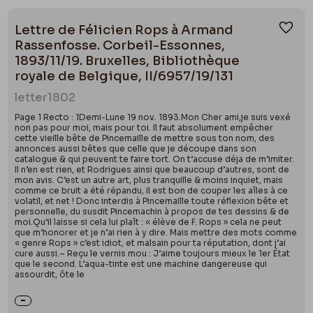
Lettre de Félicien Rops à Armand
Ajou
Rassenfosse. Corbeil-Essonnes,
1893/11/19. Bruxelles, Bibliothèque
royale de Belgique, II/6957/19/131
letter
1802
Page 1 Recto : 1Demi-Lune 19 nov. 1893.Mon Cher ami,je suis vexé
non pas pour moi, mais pour toi. Il faut absolument empêcher
cette vieille bête de Pincemaille de mettre sous ton nom, des
annonces aussi bêtes que celle que je découpe dans son
catalogue & qui peuvent te faire tort. On t’accuse déja de m’imiter.
Il n’en est rien, et Rodrigues ainsi que beaucoup d’autres, sont de
mon avis. C’est un autre art, plus tranquille & moins inquiet, mais
comme ce bruit a été répandu, il est bon de couper les aîles à ce
volatil, et net ! Donc interdis à Pincemaille toute réflexion bête et
personnelle, du susdit Pincemachin à propos de tes dessins & de
moi.Qu’il laisse si cela lui plaît : « élève de F. Rops » cela ne peut
que m’honorer et je n’ai rien à y dire. Mais mettre des mots comme
« genre Rops » c’est idiot, et malsain pour ta réputation, dont j’ai
cure aussi.– Reçu le vernis mou : J’aime toujours mieux le 1er État
que le second. L’aqua-tinte est une machine dangereuse qui
assourdit, ôte le