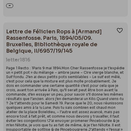
Lettre de Félicien Rops à [Armand]
Ajou
Rassenfosse. Paris, 1894/05/09.
Bruxelles, Bibliothèque royale de
Belgique, II/6957/19/145
letter
1816
Page 1 Recto : 1Paris 9 mai 1894.Mon Cher Rassenfosse je t’expédie
un « petit pot » du mélange – ambre jaune – Cire vierge blanche, et
Suif fondu. J’en ai deux petits pots semblables – Le suif est mêlé,
c’est pour cela que la mixture est plus molle probablement. Je
dois en commander une certaine quantité c’est pour cela que je
crois, avant ton arrivée à Pais, qu’il serait peut être bon avant la
commande, d’en essayer un peu, pour savoir s’il donne les mêmes
résultats que l’ancien. alors j’en demanderai un Kilo.Quand viens-tu
? Je t’attends pour le Samedi 19. Parce que le 20, nous réunissons
quelques amis à la ½ Lune. Puis tu sais combien est chaud mon
atelier de la place Boieldieu, – l’autre est assez avancé, mais pas
encore tout à fait prêt, et comme nous devons y travailler, il faut
éviter les congestions !J’ai envoyer promener Pincebourde & je
m’en félicite, je vois que tu as fait de même, & je t’en félicite. Il est
insupportable de sottise & de Pincebougrerie.J’attends « l’essai »