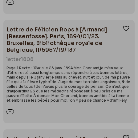
Lettre de Félicien Rops à [Armand]
Ajou
[Rassenfosse]. Paris, 1894/01/23.
Bruxelles, Bibliothèque royale de
Belgique, II/6957/19/137
letter
1808
Page 1 Recto : 1Paris le 23 janv. 1894.Mon Cher ami,je m’en veux
d’être resté aussi longtemps sans répondre à tes bonnes lettres,
mais depuis le 3 janvier je suis au chevet, nuit et jour, de ma pauvre
fille qui a la fièvre typhoïde. Juge de mes terribles angoisses, & de
celles de tous ! Je n’avais plus le courage de penser. Ce n’est que
d’aujourdhui 23 que les médecins répondent à peu près de ma
pauvre fillette.À demain Mon Cher ami, bonnes amitiés à ta femme
et embrasse les bébés pour moi.Ton « peu de chance » d’amiFély