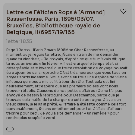
Lettre de Félicien Rops à [Armand]
Ajou
Rassenfosse. Paris, 1895/03/07.
Bruxelles, Bibliothèque royale de
Belgique, II/6957/19/165
letter
1835
Page 1 Recto : 1Paris 7 mars 1895Mon Cher Rassenfosse, au
moment où je reçois ta lettre, j’étais en train de me demander
quand tu viendrais,– Je croyais, d’après ce que tu m’avais dit, que
tu nous arriverais « fin février ». Il est vrai que le temps était si
désagréable et si hivernal que toute résolution de voyage pouvait
être ajournée sans reproche.C’est très heureux que vous tous en
soyiez sortis indemme. Nous avons eu tous une espèce de vilaine
influenza qui nous a mis au lit à tour de rôle. Tout cela est fini
heureusement, et j’espère que les premiers soleils vont nous
trouver rétablis. Causons de nos petites affaires : Je ne t’ai pas
envoyé de dessin à reproduire pour Deschamps, parce que je
trouvais cela inutile de te charger de cette besogne. J’avais un
vieux cuivre, je le lui ai prêté, & l’affaire a été faite comme cela fort
convenablement, & sans embêtement pour toi. J’allais d’ailleurs
t’écrire pour ceci : Je voulais te demander « un remède » pour
rendre plus souple le verni