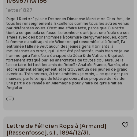
II/6957/19/156
letter
1827
Page 1 Recto : 1½ Lune Essonnes.Dimanche.Merci mon Cher Ami, de
tous les renseignements. Excellents comme tous les autres venus
par différentes voies. C’est une affaire faite, parce que Clairette
tient à ce que cela se fasse. Le bonheur dont jouit une foule de ses
amies avec des bonshommes à tournure clergymenesques, dont
la femme du suffragant de Windsor, qui ressemble lui à Rebell, l’a
entrainée ! Elle ne veut aucun des jeunes gens « brillants, à
moustaches en crocs, qui lui ont été présentés, mais bien ce jeune
homme qui a l’air d’être échappé du Jésu & du Vatican, & qui est
fortement attaqué par les anarchistes de toutes couleurs. Je la
laisse faire. Ici tout les amis de Rebell : Anatole France, Barrès, etc
etc l’estiment étrangement, et le trouvent un des jeunes de grand
avenir. »– Très sérieux, & très ambitieux je crois, – ce qui n’est pas
mauvais, par le temps de lutte qui court, il se propose de résider
une partie de l’année en Allemagne pour y faire ce qu’il a fait en
Angleter
Lettre de Félicien Rops à [Armand]
Ajou
[Rassenfosse]. s.l., 1894/12/31.