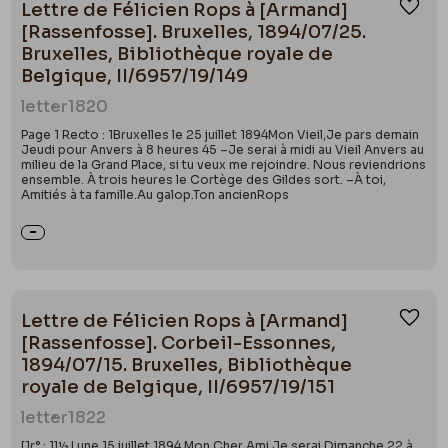
Lettre de Félicien Rops à [Armand]
Ajou
[Rassenfosse]. Bruxelles, 1894/07/25.
Bruxelles, Bibliothèque royale de
Belgique, II/6957/19/149
letter
1820
Page 1 Recto : 1Bruxelles le 25 juillet 1894Mon Vieil,Je pars demain
Jeudi pour Anvers à 8 heures 45 –Je serai à midi au Vieil Anvers au
milieu de la Grand Place, si tu veux me rejoindre. Nous reviendrions
ensemble. À trois heures le Cortège des Gildes sort. –À toi,
Amitiés à ta famille.Au galop.Ton ancienRops
Lettre de Félicien Rops à [Armand]
Ajou
[Rassenfosse]. Corbeil-Essonnes,
1894/07/15. Bruxelles, Bibliothèque
royale de Belgique, II/6957/19/151
letter
1822
[1r° : 1]½ Lune 15 juillet 1894.Mon Cher Ami,Je serai Dimanche 22 à