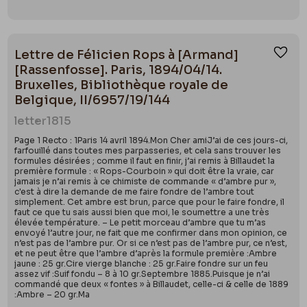
Lettre de Félicien Rops à [Armand]
Ajou
[Rassenfosse]. Paris, 1894/04/14.
Bruxelles, Bibliothèque royale de
Belgique, II/6957/19/144
letter
1815
Page 1 Recto : 1Paris 14 avril 1894.Mon Cher amiJ’ai de ces jours-ci,
farfouillé dans toutes mes parpasseries, et cela sans trouver les
formules désirées ; comme il faut en finir, j’ai remis à Billaudet la
première formule : « Rops-Courboin » qui doit être la vraie, car
jamais je n’ai remis à ce chimiste de commande « d’ambre pur »,
c'est à dire la demande de me faire fondre de l’ambre tout
simplement. Cet ambre est brun, parce que pour le faire fondre, il
faut ce que tu sais aussi bien que moi, le soumettre a une très
élevée température. – Le petit morceau d’ambre que tu m’as
envoyé l’autre jour, ne fait que me confirmer dans mon opinion, ce
n’est pas de l’ambre pur. Or si ce n’est pas de l’ambre pur, ce n’est,
et ne peut être que l’ambre d’après la formule première :Ambre
jaune : 25 gr.Cire vierge blanche : 25 gr.Faire fondre sur un feu
assez vif :Suif fondu – 8 à 10 gr.Septembre 1885.Puisque je n’ai
commandé que deux « fontes » à Billaudet, celle-ci & celle de 1889
:Ambre – 20 gr.Ma