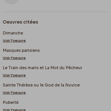
besogne !! Puis j’aime mieux que ces dessins
restent uniques.
Oeuvres citées
Tu comprends l’importance de ces
reproductions pour moi.
Dimanche
À Bientôt & à toi
Mon vieil
.
Voir l'oeuvre
Masques parisiens
Fély
Voir l'oeuvre
Tu as un temps admirable Chançard !
Le Train des maris et La Mot du Pêcheur
Pourras-tu lire ? ? ?
Voir l'oeuvre
Au triple galop.
Sainte Thérèse ou le God de la Novice
Voir l'oeuvre
Dis à
Evely
en causant que mes moindres croquis
vont cher, car je t’ai payé en croquis jusqu’à
Puberté
présent & il ne me semble pas y attacher le prix –
Voir l'oeuvre