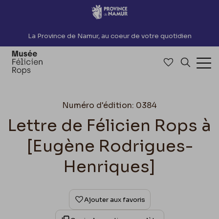
Accèder directement au contenu
La Province de Namur, au coeur de votre quotidien
Accéder à me
Recherch
Ouv
Numéro d'édition: 0384
Lettre de Félicien Rops à
[Eugène Rodrigues-
Henriques]
Ajouter aux favoris