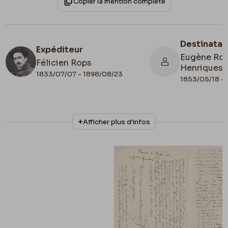
Copier la mention complète
Destinatai
Expéditeur
Eugène Rod
Félicien Rops
Henriques
1833/07/07 - 1898/08/23
1853/05/18 - 
N° d'inventaire
Collationnage
Afficher plus d'infos
Amis/RAM/87
Autographe
Date de fin
1886/12/28
Lieu de conservation
Belgique, Province de Namur, musée Félicien
Rops, Les Amis du Musée Félicien Rops
Apostille
28 Xbre 85