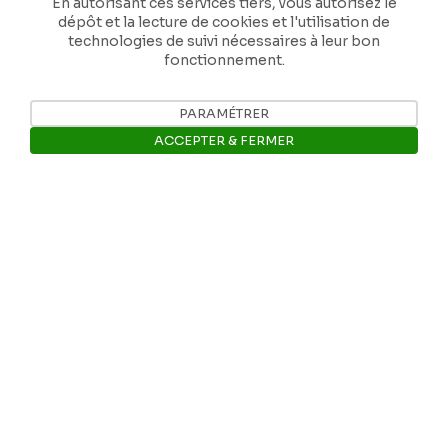
En autorisant ces services tiers, vous autorisez le
Instagram
dépôt et la lecture de cookies et l'utilisation de
technologies de suivi nécessaires à leur bon
fonctionnement.
Facebook
PARAMÉTRER
ACCEPTER & FERMER
Ropslettres
Ouvrir la barre de gestion des 
Le site web du musée
Les collections du musée
Comité d’honneur et scientifique
Contact