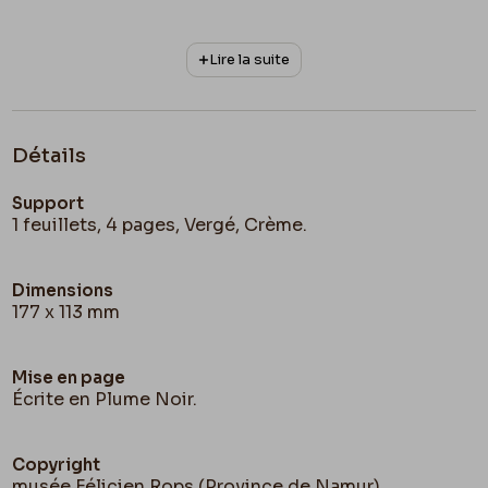
5
Puberté
6. Le
beau Paon
Lire la suite
7.
Péché mortel
.
Détails
8.
Lassata
Support
d
9
M
d’oiseaux
1 feuillets, 4 pages, Vergé, Crème.
10
Amour de prêtre
Dimensions
11
Gabriel
177 x 113 mm
12
Madeleine
Mise en page
Écrite en Plume Noir.
13
Hommage à Pan
14
Bibliothécaire
Copyright
musée Félicien Rops (Province de Namur)