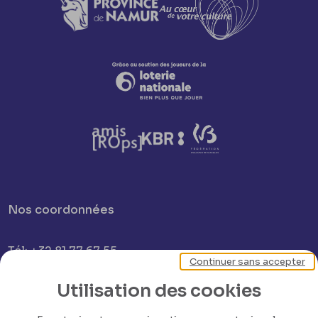
Nos coordonnées
Tél: +32 81 77 67 55
Continuer sans accepter
Utilisation des cookies
E-mail: info@museerops.be