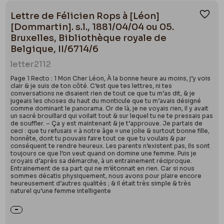
Lettre de Félicien Rops à [Léon]
Ajou
[Dommartin]. s.l., 1881/04/04 ou 05.
Bruxelles, Bibliothèque royale de
Belgique, II/6714/6
letter
2112
Page 1 Recto : 1 Mon Cher Léon, À la bonne heure au moins, j’y vois
clair & je suis de ton côté. C’est que tes lettres, ni tes
conversations ne disaient rien de tout ce que tu m’as dit, & je
jugeais les choses du haut du monticule que tu m’avais désigné
comme dominant le panorama. Or de là, je ne voyais rien, il y avait
un sacré brouillard qui voilait tout & sur lequel tu ne te pressais pas
de souffler. – Ça y est maintenant & je t’approuve. Je partais de
ceci : que tu refusais « à notre âge » une jolie & surtout bonne fille,
honnête, dont tu pouvais faire tout ce que tu voulais & par
conséquent te rendre heureux. Les parents n’existent pas, ils sont
toujours ce que l’on veut quand on domine une femme. Puis je
croyais d’après sa démarche, à un entrainement réciproque.
Entrainement de sa part qui ne m’étonnait en rien. Car si nous
sommes décatis physiquement, nous avons pour plaire encore
heureusement d’autres qualités ; & il était très simple & très
naturel qu’une femme intelligente