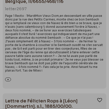
Belgique, II/6655/468/116
letter
2697
Page 1 Recto : 1MardiMon Vieux Dom,en descendant en ville passe
donc par la rue des Petits Carmes, monte chez ce bon Sembach
qui a remplacé ce vieux con de Navez & dis bien a ce brave, que je
n’avais (sans calembourg !) donné aucunement l’ordre à Navez, –
deux fois nommé, – de se livrer aux exercices tabulesques
auxquels il s’est livré ! exercices qui indiqueraient de ma part une
défiance absolue du nommé Sembach : – Ce que je n’ai pas !
J’avais simplement dit à Navez – 3 fois nommé – : de fermer la
porte de la chambre à coucher si le Sembach susdit ne s’en servait
pas ; de là il est parti pour en tirer des conjectures, filles de ce
cerveau de l’âge du renne qui aboutissaient à faire enlever cette
pauvre table sans aucune raison !! – Je ne lui avais pas parlé de
toidu tout, même, à ce produit primaire ! Je ne veux pas blesser ce
brave Sembach qui ne doit pas pâtir de l’aquosité cérébrale de
Navez, – 4 fois nommé !!– Fais cela je te prie. Ainsi faisant tu me
plairas fort. Tas de fêtes i
Lettre de Félicien Rops à [Léon]
Ajou
[Dommartin]. s.l., 1885/00/00.