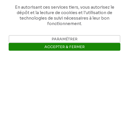
Tél: +32 81 77 67 55
En autorisant ces services tiers, vous autorisez le
dépôt et la lecture de cookies et l'utilisation de
technologies de suivi nécessaires à leur bon
E-mail: info@museerops.be
fonctionnement.
Instagram
PARAMÉTRER
ACCEPTER & FERMER
Facebook
Ouvrir la barre de gestion des 
Ropslettres
Le site web du musée
Les collections du musée
Comité d’honneur et scientifique