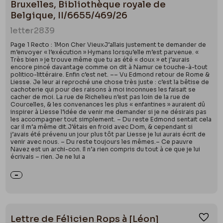
Bruxelles, Bibliothèque royale de
Belgique, II/6655/469/26
letter
2839
Page 1 Recto : 1Mon Cher VieuxJ’allais justement te demander de
m’envoyer « l’exécution » Hymans lorsqu’elle m’est parvenue. «
Très bien » je trouve même que tu as été « doux » et j’aurais
encore pincé davantage comme on dit à Namur ce touche-à-tout
politico-littéraire. Enfin c’est net. –– Vu Edmond retour de Rome &
Liesse. Je leur ai reproché une chose très juste : c’est la bêtise de
cachoterie qui pour des raisons à moi inconnues les faisait se
cacher de moi. La rue de Richelieu n’est pas loin de la rue de
Courcelles, & les convenances les plus « enfantines » auraient dû
inspirer à Liesse l’idée de venir me demander si je ne désirais pas
les accompagner tout simplement. – Du reste Edmond sentait cela
car il m’a même dit.J’étais en froid avec Dom, & cependant si
j’avais été prévenu un jour plus tôt par Liesse je lui aurais écrit de
venir avec nous. – Du reste toujours les mêmes.– Ce pauvre
Navez est un archi-con. Il n’a rien compris du tout à ce que je lui
écrivais – rien. Je ne lui a
Lettre de Félicien Rops à [Léon]
Ajou