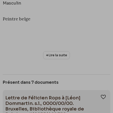
Masculin
Peintre belge
Lire la suite
Présent dans 7 documents
Lettre de Félicien Rops à [Léon]
Ajou
Dommartin. s.l., 0000/00/00.
Bruxelles, Bibliothèque royale de