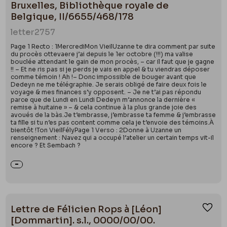
Bruxelles, Bibliothèque royale de
Belgique, II/6655/468/178
letter
2757
Page 1 Recto : 1MercrediMon VieilUzanne te dira comment par suite
du procès ottevaere j’ai depuis le 1er octobre (!!!) ma valise
bouclée attendant le gain de mon procès, – car il faut que je gagne
!! – Et ne ris pas si je perds je vais en appel & tu viendras déposer
comme témoin ! Ah !– Donc impossible de bouger avant que
Dedeyn ne me télégraphie. Je serais obligé de faire deux fois le
voyage & mes finances s’y opposent. – Je ne t’ai pas répondu
parce que de Lundi en Lundi Dedeyn m’annonce la dernière «
remise à huitaine » – & cela continue à la plus grande joie des
avoués de la bàs.Je t’embrasse, j’embrasse ta femme & j’embrasse
ta fille si tu n’es pas content comme cela je t’envoie des témoins.À
bientôt !Ton VieilFélyPage 1 Verso : 2Donne à Uzanne un
renseignement : Navez qui a occupé l’atelier un certain temps vit-il
encore ? Et Sembach ?
Lettre de Félicien Rops à [Léon]
Ajou
[Dommartin]. s.l., 0000/00/00.