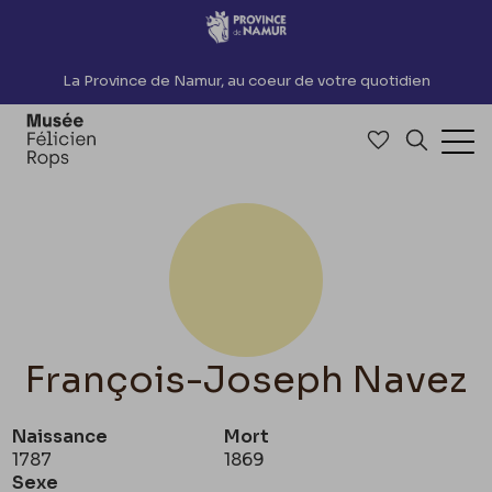
Accèder directement au contenu
La Province de Namur, au coeur de votre quotidien
Accéder à me
Recherch
Ouv
François-Joseph Navez
Naissance
Mort
1787
1869
Sexe