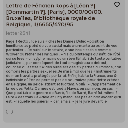
Lettre de Félicien Rops à [Léon ?]
Ajou
[Dommartin ?]. [Paris], 0000/00/00.
Bruxelles, Bibliothèque royale de
Belgique, II/6655/470/95
letter
2541
Page 1 Recto : 1Je suis « chez les Dames Duluc » position
humiliante au point de vue social mais charmante au point de vue
particulier – Je suis leur locataire, donc insaisissable comme
Wolver ou l’éther des lyriques : – fils du printemps qui naît, de l’Été
qui se lève – un sylphe moins qu’un rêve !!à l’abri de toute tentative
judiciaire –, par conséquent de toute magistrature debout,
couchée ou assise !! & des huissiers des six parties du monde, non
compris les parties sexuelles.Je n’ai à moi que les « instruments
de mon travail » protégés par la loi. Enfin j’habite la France, une &
indivisible où l’on ne permet pas de poursuivre pour dette créées
en Belgique, un Belge latitant et fugitant. Voilà ! – L’appartement de
la rue des Petits Carmes est loué à Navez, en son nom. en sus ! –
Que peut faire le gendre de Barré, fils de Barré, Barré lui-même ? –
Faire « des frais » à Adèle et il n’y manquera pas en bon avocat qu’il
est, – laquelle les paiera ! – car jamais. – je le jure devant le