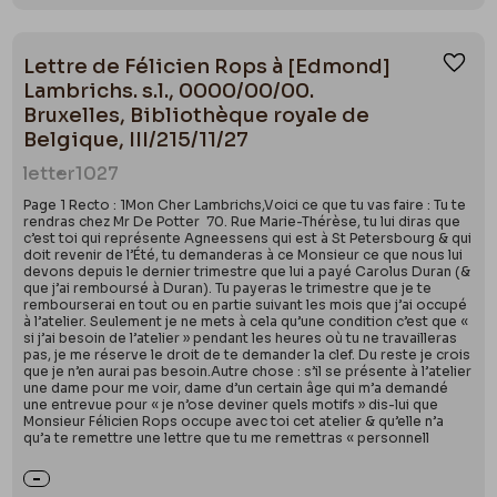
Lettre de Félicien Rops à [Edmond]
Ajou
Lambrichs. s.l., 0000/00/00.
Bruxelles, Bibliothèque royale de
Belgique, III/215/11/27
letter
1027
Page 1 Recto : 1Mon Cher Lambrichs,Voici ce que tu vas faire : Tu te
rendras chez Mr De Potter 70. Rue Marie-Thérèse, tu lui diras que
c’est toi qui représente Agneessens qui est à St Petersbourg & qui
doit revenir de l’Été, tu demanderas à ce Monsieur ce que nous lui
devons depuis le dernier trimestre que lui a payé Carolus Duran (&
que j’ai remboursé à Duran). Tu payeras le trimestre que je te
rembourserai en tout ou en partie suivant les mois que j’ai occupé
à l’atelier. Seulement je ne mets à cela qu’une condition c’est que «
si j’ai besoin de l’atelier » pendant les heures où tu ne travailleras
pas, je me réserve le droit de te demander la clef. Du reste je crois
que je n’en aurai pas besoin.Autre chose : s’il se présente à l’atelier
une dame pour me voir, dame d’un certain âge qui m’a demandé
une entrevue pour « je n’ose deviner quels motifs » dis-lui que
Monsieur Félicien Rops occupe avec toi cet atelier & qu’elle n’a
qu’a te remettre une lettre que tu me remettras « personnell