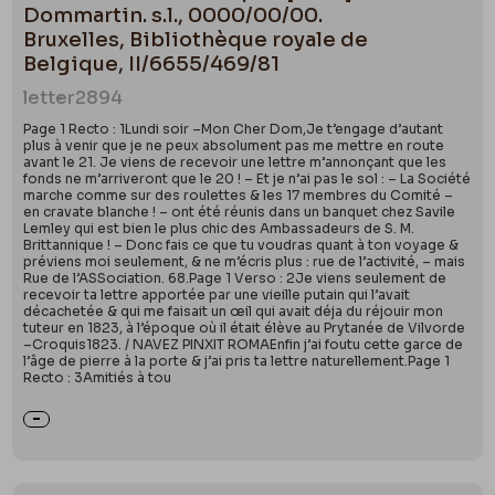
Dommartin. s.l., 0000/00/00.
Bruxelles, Bibliothèque royale de
Belgique, II/6655/469/81
letter
2894
Page 1 Recto : 1Lundi soir –Mon Cher Dom,Je t’engage d’autant
plus à venir que je ne peux absolument pas me mettre en route
avant le 21. Je viens de recevoir une lettre m’annonçant que les
fonds ne m’arriveront que le 20 ! – Et je n’ai pas le sol : – La Société
marche comme sur des roulettes & les 17 membres du Comité –
en cravate blanche ! – ont été réunis dans un banquet chez Savile
Lemley qui est bien le plus chic des Ambassadeurs de S. M.
Brittannique ! – Donc fais ce que tu voudras quant à ton voyage &
préviens moi seulement, & ne m’écris plus : rue de l’activité, – mais
Rue de l’ASSociation. 68.Page 1 Verso : 2Je viens seulement de
recevoir ta lettre apportée par une vieille putain qui l’avait
décachetée & qui me faisait un œil qui avait déja du réjouir mon
tuteur en 1823, à l’époque où il était élève au Prytanée de Vilvorde
–Croquis1823. / NAVEZ PINXIT ROMAEnfin j’ai foutu cette garce de
l’âge de pierre à la porte & j’ai pris ta lettre naturellement.Page 1
Recto : 3Amitiés à tou