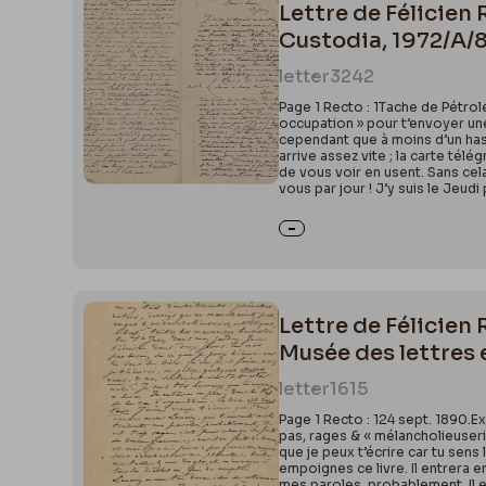
Lettre de Félicien
Custodia, 1972/A/
letter
3242
Page 1 Recto : 1Tache de Pétrole
occupation » pour t’envoyer une 
cependant que à moins d’un hasar
arrive assez vite ; la carte té
de vous voir en usent. Sans cel
vous par jour ! J’y suis le Jeud
Lettre de Félicien 
Musée des lettres 
letter
1615
Page 1 Recto : 124 sept. 1890.E
pas, rages & « mélancholieuserie
que je peux t’écrire car tu sens 
empoignes ce livre. Il entrera en
mes paroles, probablement. Il est