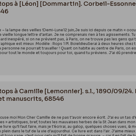
 Rops à [Léon] [Dommartin]. Corbeil-Essonne
846
 – la lampe des veilles !Demi-Lune12 juin,Je suis ici depuis ce matin « occup
vieille longue lettre d’antan. Je ne comprenais rien à tes agissements. Tu p
d inespéré, si on ne prévient pas, à Paris, on ne trouve pas les gens qui tr
légraphique est mieux :Modèle : Rops 1 Pl. BoieldieuSerai à deux heures che
a personne ne pourrait travailler ! Quant on habite au centre de Paris, on 
i pour tout le monde et toujours pour toi, quand tu préviens. J’ai dû prendre
Rops à Camille [Lemonnier]. s.l., 1890/09/24.
et manuscrits, 68546
xcuse moi Mon Cher Camille de ne pas t’avoir encore écrit. J’ai eu un tas 
s » artistiques, bref, toutes les mauvaises herbes de la St Jean dans mon j
le livre qu’il faut faire, mais je t’écrirai, au galop, quelques choses vues, &
 plein dans le tuf de la vie d’aujourdhui. Ce livre est dans l’air. J’aime mieux
 trop sage, c’est pour cela qu’il fait de bonne gravure, – car il en fait de b