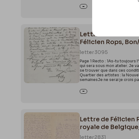
Lettre de Félicien
Félicien Rops, Bon
letter
3095
Page 1 Recto : 1As-tu toujours l
qui sera sous mon atelier. Je va
se trouver que dans ces conditi
Quartier des artistes : la Nouv
semainesJe ne serai je crois pa
Lettre de Félicien
royale de Belgique
letter
2831