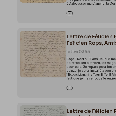
éclabousser ma planche, brûler 
Lettre de Félicien
Félicien Rops, Am
letter
0365
Page 1 Recto : 1Paris Jeudi 8 m
peintres, les platriers, les maç
pour cela. Je repars pour les ch
quinze, je serai installé à peu pr
l’Exposition, ni la Tour Eiffel !!
faut que je me renouvelle entiè
Lettre de Félicien