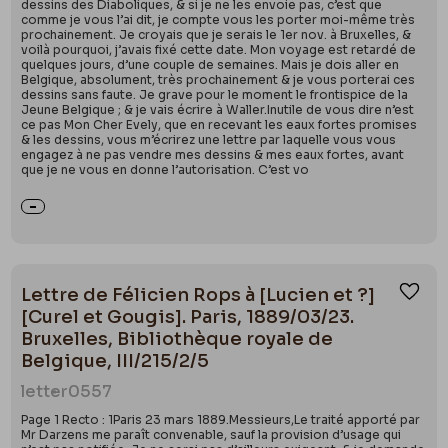
dessins des Diaboliques, & si je ne les envoie pas, c’est que
comme je vous l’ai dit, je compte vous les porter moi-même très
prochainement. Je croyais que je serais le 1er nov. à Bruxelles, &
voilà pourquoi, j’avais fixé cette date. Mon voyage est retardé de
quelques jours, d’une couple de semaines. Mais je dois aller en
Belgique, absolument, très prochainement & je vous porterai ces
dessins sans faute. Je grave pour le moment le frontispice de la
Jeune Belgique ; & je vais écrire à Waller.Inutile de vous dire n’est
ce pas Mon Cher Evely, que en recevant les eaux fortes promises
& les dessins, vous m’écrirez une lettre par laquelle vous vous
engagez à ne pas vendre mes dessins & mes eaux fortes, avant
que je ne vous en donne l’autorisation. C’est vo
Lettre de Félicien Rops à [Lucien et ?]
Ajou
[Curel et Gougis]. Paris, 1889/03/23.
Bruxelles, Bibliothèque royale de
Belgique, III/215/2/5
letter
0557
Page 1 Recto : 1Paris 23 mars 1889.Messieurs,Le traité apporté par
Mr Darzens me paraît convenable, sauf la provision d’usage qui