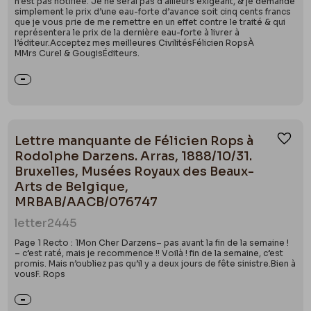
n’est pas notifiée. Je ne serai pas d’ailleurs exigeant, & je demande
simplement le prix d’une eau-forte d’avance soit cinq cents francs
que je vous prie de me remettre en un effet contre le traité & qui
représentera le prix de la dernière eau-forte à livrer à
l’éditeur.Acceptez mes meilleures CivilitésFélicien RopsÀ
MMrs Curel & GougisÉditeurs.
Lettre manquante de Félicien Rops à
Ajou
Rodolphe Darzens. Arras, 1888/10/31.
Bruxelles, Musées Royaux des Beaux-
Arts de Belgique,
MRBAB/AACB/076747
letter
2445
Page 1 Recto : 1Mon Cher Darzens– pas avant la fin de la semaine !
– c’est raté, mais je recommence !! Voilà ! fin de la semaine, c’est
promis. Mais n’oubliez pas qu’il y a deux jours de fête sinistre.Bien à
vousF. Rops