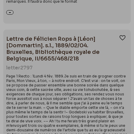
remarques. Il faudra donc que le format
Lettre de Félicien Rops à [Léon]
Ajou
[Dommartin]. s.l., 1889/02/04.
Bruxelles, Bibliothèque royale de
Belgique, II/6655/468/218
letter
2797
Page 1 Recto : 1Lundi 4 fév. 1889.Je suis en train de grogner contre
Paris, Mon Vieux, à ton, – à notre endroit. C’est vrai : on te voit, on
se propose de passer ensemble une bonne soirée dans quelque
vieux coin, & cette sacrée ville, avec sa vie tohubohutée, & ses
exigences de chaque jour, ses obligations, ses rendez vous nous
force aussitot vus à nous séparer ! J’avais un tas de choses à te
dire, à parler de nous, & il me semble que j’ai à peine eu le temps
de te serrer la main. – Que le diable emporte cette vie là, – on n’a
plus même le temps de la sentir !– Godebski va habiter Bruxelles,
pour toutes sortes de raisons trop longues à expliquer, & que je
te dirai de vive voix. –– Ah ! tu me ferais très grand plaisir en
m’envoyant trois ou quatre exemplaires, & même si tu le peux une
demi-douzaine de numéros de l’article que tu as eu la gracieuseté