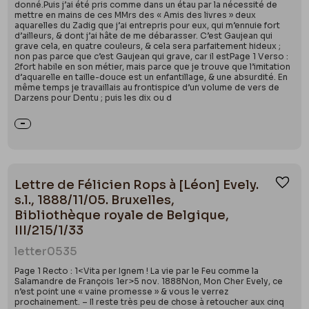
donné.Puis j’ai été pris comme dans un étau par la nécessité de
mettre en mains de ces MMrs des « Amis des livres » deux
aquarelles du Zadig que j’ai entrepris pour eux, qui m’ennuie fort
d’ailleurs, & dont j’ai hâte de me débarasser. C’est Gaujean qui
grave cela, en quatre couleurs, & cela sera parfaitement hideux ;
non pas parce que c’est Gaujean qui grave, car il estPage 1 Verso :
2fort habile en son métier, mais parce que je trouve que l’imitation
d’aquarelle en taille-douce est un enfantillage, & une absurdité. En
même temps je travaillais au frontispice d’un volume de vers de
Darzens pour Dentu ; puis les dix ou d
Lettre de Félicien Rops à [Léon] Evely.
Ajou
s.l., 1888/11/05. Bruxelles,
Bibliothèque royale de Belgique,
III/215/1/33
letter
0535
Page 1 Recto : 1<Vita per Ignem ! La vie par le Feu comme la
Salamandre de François 1er>5 nov. 1888Non, Mon Cher Evely, ce
n’est point une « vaine promesse » & vous le verrez
prochainement. – Il reste très peu de chose à retoucher aux cinq