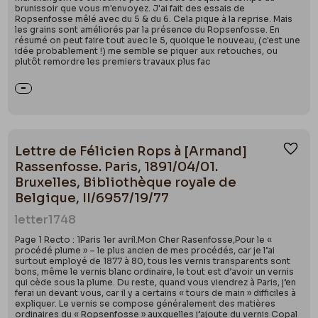
brunissoir que vous m'envoyez. J'ai fait des essais de
Ropsenfosse mêlé avec du 5 & du 6. Cela pique à la reprise. Mais
les grains sont améliorés par la présence du Ropsenfosse. En
résumé on peut faire tout avec le 5, quoique le nouveau, (c'est une
idée probablement !) me semble se piquer aux retouches, ou
plutôt remordre les premiers travaux plus fac
Lettre de Félicien Rops à [Armand]
Ajou
Rassenfosse. Paris, 1891/04/01.
Bruxelles, Bibliothèque royale de
Belgique, II/6957/19/77
letter
1748
Page 1 Recto : 1Paris 1er avril.Mon Cher Rasenfosse,Pour le «
procédé plume » – le plus ancien de mes procédés, car je l’ai
surtout employé de 1877 à 80, tous les vernis transparents sont
bons, même le vernis blanc ordinaire, le tout est d’avoir un vernis
qui cède sous la plume. Du reste, quand vous viendrez à Paris, j’en
ferai un devant vous, car il y a certains « tours de main » difficiles à
expliquer. Le vernis se compose généralement des matières
ordinaires du « Ropsenfosse » auxquelles j’ajoute du vernis Copal