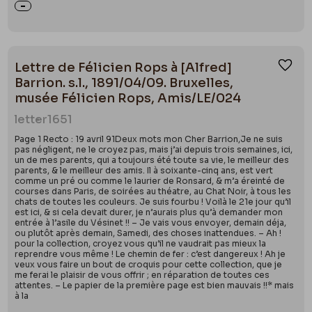
Lettre de Félicien Rops à [Alfred]
Ajou
Barrion. s.l., 1891/04/09. Bruxelles,
musée Félicien Rops, Amis/LE/024
letter
1651
Page 1 Recto : 19 avril 91Deux mots mon Cher Barrion,Je ne suis
pas négligent, ne le croyez pas, mais j’ai depuis trois semaines, ici,
un de mes parents, qui a toujours été toute sa vie, le meilleur des
parents, & le meilleur des amis. Il à soixante-cinq ans, est vert
comme un pré ou comme le laurier de Ronsard, & m’a éreinté de
courses dans Paris, de soirées au théatre, au Chat Noir, à tous les
chats de toutes les couleurs. Je suis fourbu ! Voilà le 21e jour qu’il
est ici, & si cela devait durer, je n’aurais plus qu’à demander mon
entrée à l’asile du Vésinet !! – Je vais vous envoyer, demain déja,
ou plutôt après demain, Samedi, des choses inattendues. – Ah !
pour la collection, croyez vous qu’il ne vaudrait pas mieux la
reprendre vous même ! Le chemin de fer : c’est dangereux ! Ah je
veux vous faire un bout de croquis pour cette collection, que je
me ferai le plaisir de vous offrir ; en réparation de toutes ces
attentes. – Le papier de la première page est bien mauvais !!* mais
à la