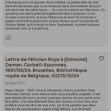
à l’essence pour lui ajouter de la solidité. La petite tête de Juif
dans les épreuves que vous recevrez dans une huitaine de jours
est amorcée de cette façon. – Je vous le noterai sur l’épreuve. J’y
ajouterai une autre planche également faite à la plume. Vous
croyiez à une photo, & vous n’êtes pas le seul !! & Courboin a
gagné contre Bracquemond, un pari sérieux pour la planche du
Joyeux Bidet, qu’il m’avait vu faire. Seulement, comme la plume
donnerait vite, un travail trop
Lettre de Félicien Rops à [Edmond]
Ajou
Deman. Corbeil-Essonnes,
1891/05/24. Bruxelles, Bibliothèque
royale de Belgique, III/215/12/24
letter
1071
Page 1 Recto : 11891. 24 mai, Dimanche, Demi-Lune.Mon Cher
Monsieur Deman, mon silence doit vous paraître singulier. C’est
que depuis dix jours, je dois, presque de jour en jour partir pour
Bruxelles. J’ai naturellement bien des choses à vous dire, & je
préfère vous les dire de vive voix, car il me semble que deux
heures de conversation valent vingt lettres, à un moment