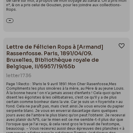
de faire sur moi, à propos de mon voyage au Sahara. On a pris mon
n°, & on a pris celui de Gouzien, pour les joindre aux collections-
Rops.
Lettre de Félicien Rops à [Armand]
Ajou
Rassenfosse. Paris, 1891/04/09.
Bruxelles, Bibliothèque royale de
Belgique, II/6957/19/65b
letter
1736
Page 1 Recto : 1Paris le 9 avril 1891 :Mon Cher Rasenfosse,Mes
Compliments les plus sincères à la mère, au Père & au jeune Louis.
À la bonne heure ! on n'a jamais assez d'enfants ! Cela quoi qu'en
disent les égoïstes & les célibataires, c'est ce qu'il y a de plus
certain comme bonheur dans la vie. Car je suis un « foyeriste » au
fond. Cela ne paraît pas, mais c'est ainsi.Je vous envoie du papier
serpente blanc. Je vous en enverrai davantage dans quelques
jours avec de l'ambre le plus blanc qu'on peut l'obtenir. Je recevrai
avec plaisir du N°5, car le mien est ce me semble-t-il plus dur que
l'orsque que je l'ai reçu, & cela rend gros le travail de l'estompe,
beaucoup. – Vous recevrez aussi deux épreuves des planches « à
remarques, » faites pour le catalogue Ramiro, (catalogue des