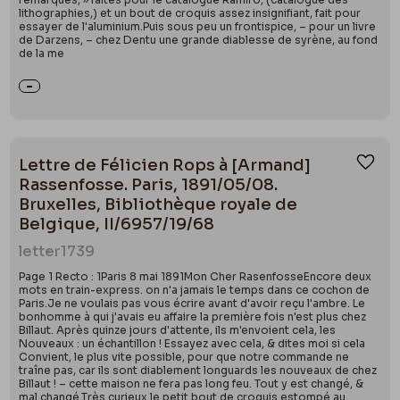
lithographies,) et un bout de croquis assez insignifiant, fait pour
essayer de l'aluminium.Puis sous peu un frontispice, – pour un livre
de Darzens, – chez Dentu une grande diablesse de syrène, au fond
de la me
Lettre de Félicien Rops à [Armand]
Ajou
Rassenfosse. Paris, 1891/05/08.
Bruxelles, Bibliothèque royale de
Belgique, II/6957/19/68
letter
1739
Page 1 Recto : 1Paris 8 mai 1891Mon Cher RasenfosseEncore deux
mots en train-express. on n'a jamais le temps dans ce cochon de
Paris.Je ne voulais pas vous écrire avant d'avoir reçu l'ambre. Le
bonhomme à qui j'avais eu affaire la première fois n'est plus chez
Billaut. Après quinze jours d'attente, ils m'envoient cela, les
Nouveaux : un échantillon ! Essayez avec cela, & dites moi si cela
Convient, le plus vite possible, pour que notre commande ne
traîne pas, car ils sont diablement longuards les nouveaux de chez
Billaut ! – cette maison ne fera pas long feu. Tout y est changé, &
mal changé.Très curieux le petit bout de croquis estompé au