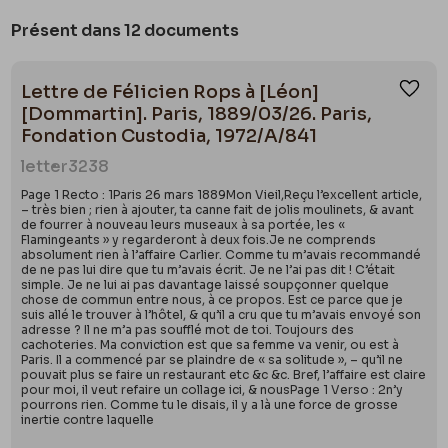
Présent dans 12 documents
Lettre de Félicien Rops à [Léon]
Ajou
[Dommartin]. Paris, 1889/03/26. Paris,
Fondation Custodia, 1972/A/841
letter
3238
Page 1 Recto : 1Paris 26 mars 1889Mon Vieil,Reçu l’excellent article,
– très bien ; rien à ajouter, ta canne fait de jolis moulinets, & avant
de fourrer à nouveau leurs museaux à sa portée, les «
Flamingeants » y regarderont à deux fois.Je ne comprends
absolument rien à l’affaire Carlier. Comme tu m’avais recommandé
de ne pas lui dire que tu m’avais écrit. Je ne l’ai pas dit ! C’était
simple. Je ne lui ai pas davantage laissé soupçonner quelque
chose de commun entre nous, à ce propos. Est ce parce que je
suis allé le trouver à l’hôtel, & qu’il a cru que tu m’avais envoyé son
adresse ? Il ne m’a pas soufflé mot de toi. Toujours des
cachoteries. Ma conviction est que sa femme va venir, ou est à
Paris. Il a commencé par se plaindre de « sa solitude », – qu’il ne
pouvait plus se faire un restaurant etc &c &c. Bref, l’affaire est claire
pour moi, il veut refaire un collage ici, & nousPage 1 Verso : 2n’y
pourrons rien. Comme tu le disais, il y a là une force de grosse
inertie contre laquelle