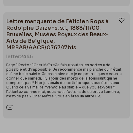
Lettre manquante de Félicien Rops à
Ajou
Rodolphe Darzens. s.l., 1888/11/00.
Bruxelles, Musées Royaux des Beaux-
Arts de Belgique,
MRBAB/AACB/076747bis
letter
2446
Page 1 Recto : 1Cher MaîtreJe fais « toutes les sortes » de
possible et d’impossible. Je recommence ma planche qui n’était
qu’une belle saleté. Je crois bien que je ne pourrai guère vous la
donner que samedi, il y a jour des morts de la Toussaint qui ne
comptent pas !! Hier je venais de sortir lorsque vous êtes venu.
Quand cela va mal, je m’envoie au diable – que voulez-vous ?
Patientez comme moi, nous nous foutons de ce brave Lemerre,
n’est-ce pas ? Cher Maître, vous en êtes un autre.F.R.