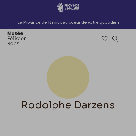
Accèder directement au contenu
La Province de Namur, au coeur de votre quotidien
Accéder à me
Recherch
Ouv
Rodolphe Darzens