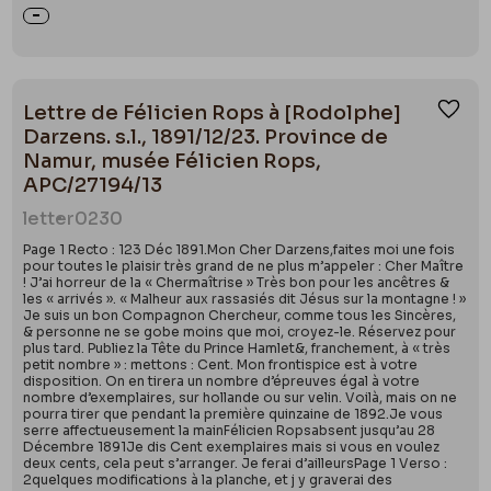
Lettre de Félicien Rops à [Rodolphe]
Ajou
Darzens. s.l., 1891/12/23. Province de
Namur, musée Félicien Rops,
APC/27194/13
letter
0230
Page 1 Recto : 123 Déc 1891.Mon Cher Darzens,faites moi une fois
pour toutes le plaisir très grand de ne plus m’appeler : Cher Maître
! J’ai horreur de la « Chermaîtrise » Très bon pour les ancêtres &
les « arrivés ». « Malheur aux rassasiés dit Jésus sur la montagne ! »
Je suis un bon Compagnon Chercheur, comme tous les Sincères,
& personne ne se gobe moins que moi, croyez-le. Réservez pour
plus tard. Publiez la Tête du Prince Hamlet&, franchement, à « très
petit nombre » : mettons : Cent. Mon frontispice est à votre
disposition. On en tirera un nombre d’épreuves égal à votre
nombre d’exemplaires, sur hollande ou sur velin. Voilà, mais on ne
pourra tirer que pendant la première quinzaine de 1892.Je vous
serre affectueusement la mainFélicien Ropsabsent jusqu’au 28
Décembre 1891Je dis Cent exemplaires mais si vous en voulez
deux cents, cela peut s’arranger. Je ferai d’ailleursPage 1 Verso :
2quelques modifications à la planche, et j y graverai des