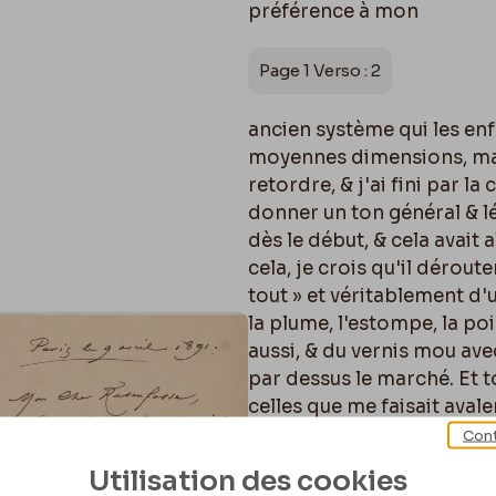
préférence à mon
Page 1 Verso : 2
ancien système qui les enf
moyennes dimensions, mai
retordre, & j'ai fini par la
donner un ton général & l
dès le début, & cela avait
cela, je crois qu'il dérout
tout » et véritablement d'u
la plume, l'estompe, la po
aussi, & du vernis mou avec
par dessus le marché. Et 
celles que me faisait avale
hôtesse de la Casa de hués
Cont
terrible olla podrida, les
Utilisation des cookies
jaunes faisaient à la fenê