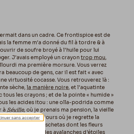
ermait dans un cadre. Ce frontispice est de
s la femme m'a donné du fil à tordre & à
 couvrir de soufre broyé à l'huile pour lui
éger. J'avais employé un crayon
trop mou
,
 allourdi ma première morsure. Vous verrez
era beaucoup de gens, car il est fait « avec
ne virtuosité cocasse. Vous retrouverez là :
inte sèche,
la manière noire
, et l'aquatinte
 tous les crayons ; et de la pointe « humide »
tous les acides itou : une olla-podrida comme
r à
Séville
, o
ù
je prenais ma pension, la vieille
pedes ! Il y a des jours o
ù
je regrette la
inuer sans accepter
 grands rosiers-moschetas dont les fleurs
tre de mon atelier des avalanches d'étoiles