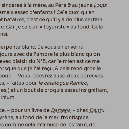
sincères à la mère, au Père & au jeune
Louis
.
jamais assez d'enfants ! Cela quoi qu'en
libataires, c'est ce qu'il y a de plus certain
 Car je suis un « foyeriste » au fond. Cela
nsi.
serpente blanc. Je vous en enverrai
ours avec de l'ambre le plus blanc qu'on
 avec plaisir du N°5, car le mien est ce me
orsque que je l'ai reçu, & cela rend gros le
coup
. – Vous recevrez aussi deux épreuves
s, » faites pour
le catalogue Ramiro
,
es,) et un bout de croquis assez insignifiant,
minium.
ce, – pour un livre de
Darzens
, – chez
Dentu
rène, au fond de la mer, frontispice,
s comme cela m'amuse de les faire, de