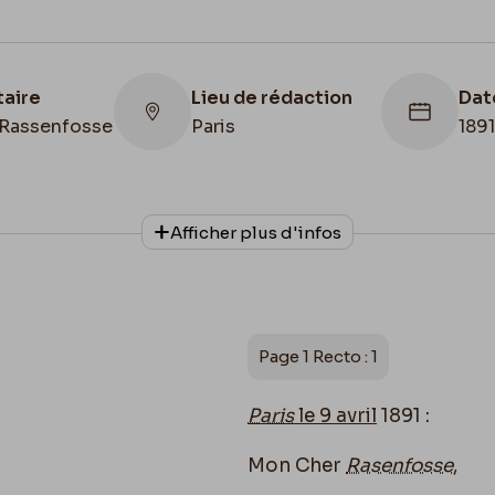
taire
Lieu de rédaction
Dat
Rassenfosse
Paris
189
Afficher plus d'infos
Collationnage
Date de fin
Autographe
1891/04/09
Page 1 Recto : 1
Paris
le 9 avril
1891 :
Mon Cher
Rasenfosse
,