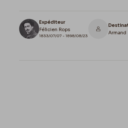
Expéditeur
Destina
Félicien Rops
Armand 
1833/07/07 - 1898/08/23
N° d'inventaire
II/6957/19/65b