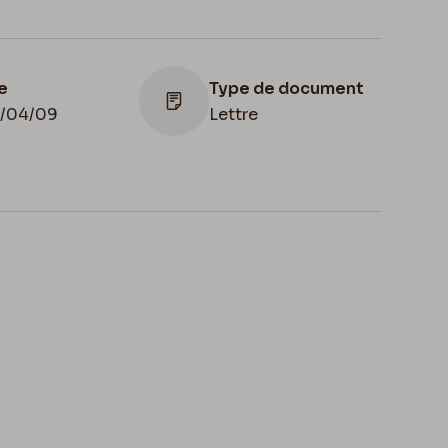
e
Type de document
1/04/09
Lettre
Lieu de conservation
Belgique, Bruxelles,
Bibliothèque royale de
Belgique, Cabinet des
Manuscrits