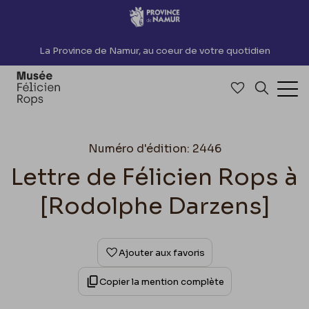
Accèder directement au contenu
La Province de Namur, au coeur de votre quotidien
Accéder à me
Recherch
Ouv
Numéro d'édition: 2446
Lettre de Félicien Rops à
[Rodolphe Darzens]
Ajouter aux favoris
Copier la mention complète