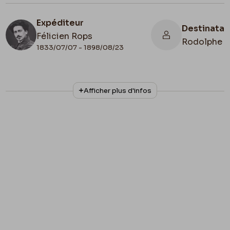
Expéditeur
Destinatai
Félicien Rops
Rodolphe D
1833/07/07 - 1898/08/23
N° d'inventaire
Afficher plus d'infos
MRBAB/AACB/076747bis
Collationnage
Transcription
Lieu de conservation
Belgique, Bruxelles, Musées Royaux des
Beaux-Arts de Belgique, Archives de l'Art
Contemporain