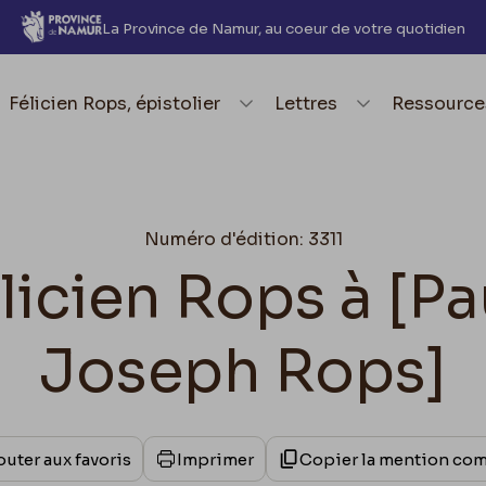
La Province de Namur, au coeur de votre quotidien
element.menu.open_menu
Félicien Rops, épistolier
element.menu.open_me
Lettres
element.
Ressource
Numéro d'édition: 3311
élicien Rops à [P
Joseph Rops]
outer aux favoris
Imprimer
Copier la mention co