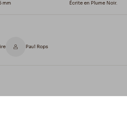
25 mm
Écrite en Plume Noir.
ire
Paul Rops
cookies