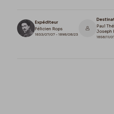
Destina
Expéditeur
Paul Th
Félicien Rops
Joseph 
1833/07/07 - 1898/08/23
1858/11/0
N° d'inventaire
FFR/LE/4