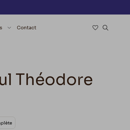
nu
menu.open_menu
s
Contact
Accéder à mes 
Rechercher
aul Théodore
mplète