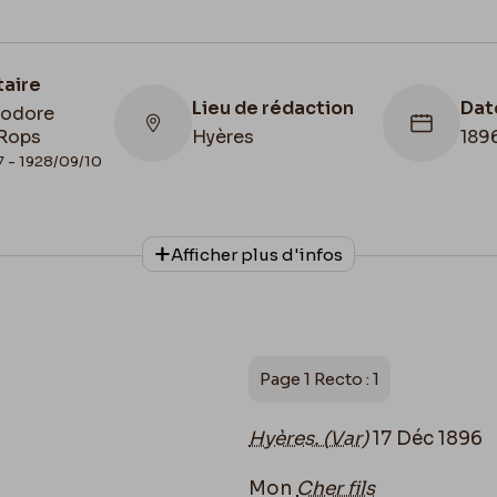
taire
Lieu de rédaction
Dat
éodore
Rops
Hyères
1896
7 - 1928/09/10
Collationnage
Date de fin
Afficher plus d'infos
Scan
1896/12/17
Page 1 Recto : 1
Hyères. (Var)
17 Déc 1896
Mon
Cher fils