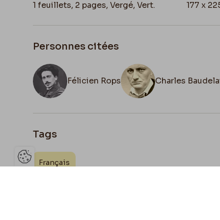
1 feuillets, 2 pages, Vergé, Vert.
177 x 2
Personnes citées
Félicien Rops
Charles Baudela
Tags
Français
Ouvrir la barre de gestion des 