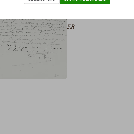
Je t’embrasse encore
F.R