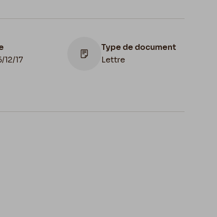
e
Type de document
/12/17
Lettre
Lieu de conservation
Belgique, Province de
Namur, musée Félicien Rops,
Fonds Félicien Rops