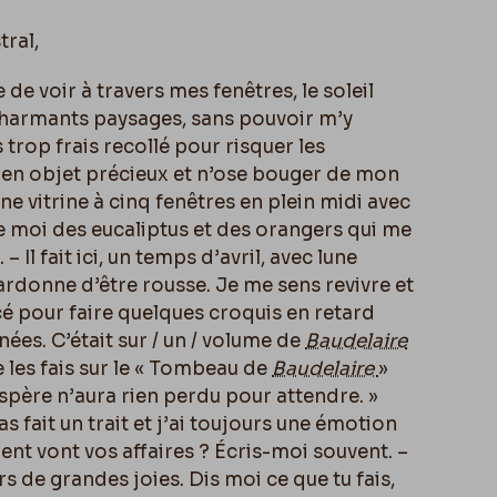
tral,
de voir à travers mes fenêtres, le soleil
charmants paysages, sans pouvoir m’y
trop frais recollé pour risquer les
 en objet précieux et n’ose bouger de mon
une vitrine à cinq fenêtres en plein midi avec
e moi des eucaliptus et des orangers qui me
– Il fait ici, un temps d’avril, avec lune
pardonne d’être rousse. Je me sens revivre et
rcé pour faire quelques croquis en retard
ées. C’était sur / un / volume de
Baudelaire
je les fais sur le « Tombeau de
Baudelaire
»
’espère n’aura rien perdu pour attendre. »
as fait un trait et j’ai toujours une émotion
t vont vos affaires ? Écris-moi souvent. –
s de grandes joies. Dis moi ce que tu fais,