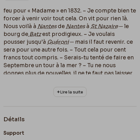
feu pour « Madame » en 1832. – Je compte bien te
forcer à venir voir tout cela. On vit pour rien là.
Nous voilà à
Nantes
de
Nantes
à
St Nazaire
─ le
bourg de
Batz
est prodigieux. – Je voulais
pousser jusqu’à
Guéroni
─ mais il faut revenir. ce
sera pour une autre fois. – Tout cela pour cent
francs tout compris. – Serais-tu tenté de faire en
Septembre un tour à la mer ? – Tu ne nous
donnes plus de nouvelles, il ne te faut pas laisser
endormir en ton bien-être. – Décidément tu ne
veux pas m’envoyer
mes lettres de
Monaco
.
J’en
Lire la suite
ai besoin vrai
. Et tes silences à ce sujet
m’embêtent.. – En Octobre je veux
Anseremme
─
Nous y serons, hein ? – Quel cochon silencieux tu
Détails
fais. – Mes amis me désespèrent. Il faudra donc
que je te sente t’engraisser aussi. C’est désolant.
Support
Je croyais bien ne pas te voir vieillir. – Ils
.