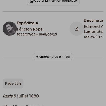
Copier la mention complète
Destinatai
Expéditeur
Edmond Alp
Félicien Rops
Lambrichs
1833/07/07 - 1898/08/23
1830/04/17 -
N° d'inventaire
Afficher plus d'infos
8808/t2/p354+8808/t2/p355+8808/t2/p356
Collationnage
Tapuscrit Lefebvre - Kunel
Date de fin
Page 354
1880/07/06
Lieu de conservation
Paris
6 juillet 1880
Belgique, Bruxelles, Musées Royaux des
Beaux-Arts de Belgique, Archives de l'Art