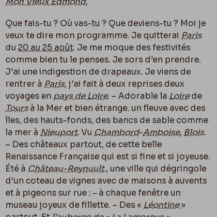
Mon Vieux Edmond
,
Contemporain
Que fais-tu ? Où vas-tu ? Que deviens-tu ? Moi je
veux te dire mon programme. Je quitterai
Paris
du
20 au 25 août
. Je me moque des festivités
comme bien tu le penses. Je sors d’en prendre.
J’ai une indigestion de drapeaux. Je viens de
rentrer à
Paris
, j’ai fait à deux reprises deux
voyages en
pays de Loire
. – Adorable la
Loire
de
Tours
à la Mer et bien étrange. un fleuve avec des
îles, des hauts-fonds, des bancs de sable comme
la mer à
Nieuport
. Vu
Chambord
-
Amboise
,
Blois
.
– Des châteaux partout, de cette belle
Renaissance Française qui est si fine et si joyeuse.
Été à
Château-Reynuult
., une ville qui dégringole
d’un coteau de vignes avec de maisons à auvents
et à pigeons sur rue : ‒ à chaque fenêtre un
museau joyeux de fillette. – Des «
Léontine
»