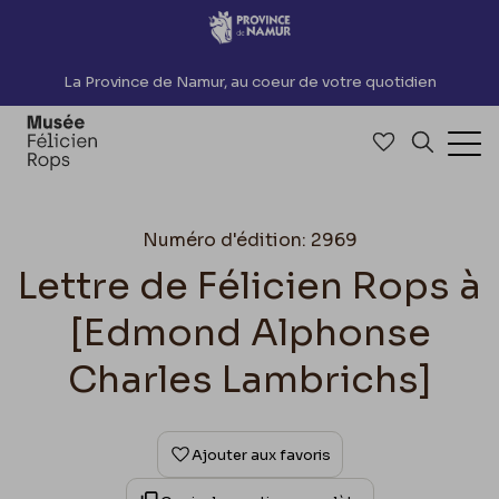
Accèder directement au contenu
La Province de Namur, au coeur de votre quotidien
Accéder à me
Recherch
Ouv
Numéro d'édition: 2969
Lettre de Félicien Rops à
[Edmond Alphonse
Charles Lambrichs]
Ajouter aux favoris