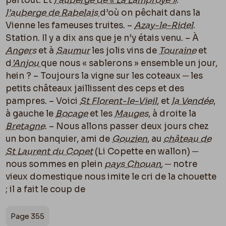
partout. Et
l’auberge de « La Lamproye »
.
l’auberge de Rabelais
d’où on pêchait dans la
Vienne les fameuses truites. –
Azay-le-Ridel
.
Station. Il y a dix ans que je n’y étais venu. – À
Angers
et à
Saumur
les jolis vins de
Touraine
et
d
’Anjou
que nous « sablerons » ensemble un jour,
hein ? – Toujours la vigne sur les coteaux ─ les
petits châteaux jaillissent des ceps et des
pampres. – Voici
St Florent-le-Vieil
, et
la Vendée
,
à gauche le
Bocage
et les
Mauges
, à droite la
Bretagne
. – Nous allons passer deux jours chez
un bon banquier, ami de
Gouzien
, au
château de
St Laurent du Copet
(Li Copette en wallon) ─
nous sommes en plein
pays Chouan
, ─ notre
vieux domestique nous imite le cri de la chouette
; il a fait le coup de
Page 355