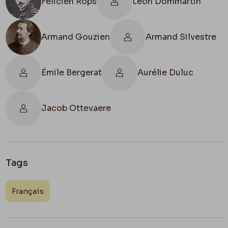
Félicien Rops
Léon Dommartin
Armand Gouzien
Armand Silvestre
Émile Bergerat
Aurélie Duluc
Jacob Ottevaere
Tags
Français