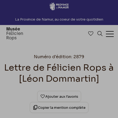
Accèder directement au contenu
La Province de Namur, au coeur de votre quotidien
Accéder à me
Recherch
Ouv
Numéro d'édition: 2879
Lettre de Félicien Rops à
[Léon Dommartin]
Ajouter aux favoris
Copier la mention complète