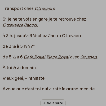
Transport chez
Ottevaere
Si je ne te vois en gare je te retrouve chez
Ottevaere Jacob.
à 3 h. jusqu’a 3 ½ chez Jacob Ottevaere
de 3 ½ à 5 ½ ???
de 5 ½ à 6
Café Royal Place Royal
avec
Gouzien
.
À toi & à demain.
Vieux gelé, – nihiliste !
Avoue que c’est toi qui a raté le grand meg de
toutes les Russies maladroit !
Lire la suite
Fély