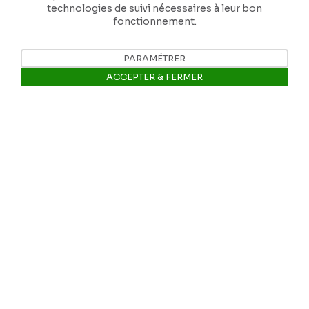
technologies de suivi nécessaires à leur bon
fonctionnement.
PARAMÉTRER
Nos coordonnées
ACCEPTER & FERMER
Tél: +32 81 77 67 55
Ouvrir la barre de gestion des 
E-mail: info@museerops.be
Instagram
Facebook
Ropslettres