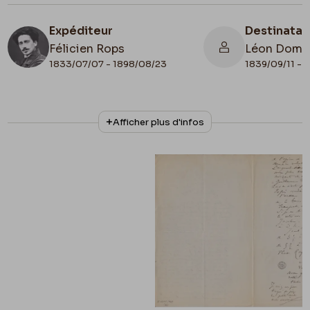
Expéditeur
Destinatai
Félicien Rops
Léon Domm
1833/07/07 - 1898/08/23
1839/09/11 - 
N° d'inventaire
Collationnage
Afficher plus d'infos
II/6655/469/66
Autographe
Lieu de conservation
Belgique, Bruxelles, Bibliothèque royale de
Belgique, Cabinet des Manuscrits