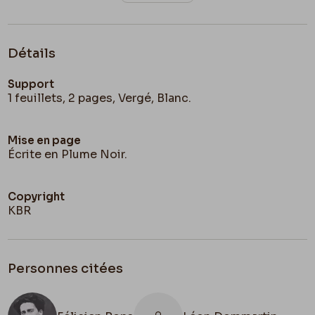
Je suis un peu toqué de joie
la petite amie
est
sauvée.
Détails
Support
1 feuillets, 2 pages, Vergé, Blanc.
Mise en page
Écrite en Plume Noir.
Copyright
KBR
Personnes citées