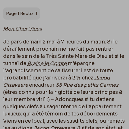
Page 1 Recto : 1
Mon Cher Vieux
Je pars demain 2 mai à 7 heures du matin. Si le
déraillement prochain ne me fait pas rentrer
dans le sein de la Très Sainte Mère de Dieu et si le
tunnel de
Braine le Comte
m’épargne
l’agrandissement de sa fissure il est de toute
probabilité que j’arriverai à 2 ½ chez
Jacob
Ottevaere
encadreur
35 Rue des petits Carmes
(êtres connu pour la rigidité de leurs principes &
leur membre viril ;) – Adoncques si tu détiens
quelques clefs à usage interne de l’appartement
luxueux qui a été témoin de tes débordements,
Viens en ce local, avec les susdits clefs, ou remets
les au digne
Jacob Ottevaere
, Juif de son état, et