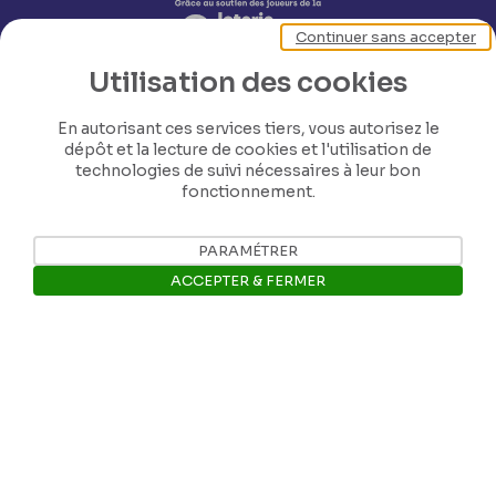
Continuer sans accepter
Utilisation des cookies
En autorisant ces services tiers, vous autorisez le
dépôt et la lecture de cookies et l'utilisation de
technologies de suivi nécessaires à leur bon
fonctionnement.
Nos coordonnées
PARAMÉTRER
ACCEPTER & FERMER
Tél: +32 81 77 67 55
Ouvrir la barre de gestion des 
E-mail: info@museerops.be
Instagram
Facebook