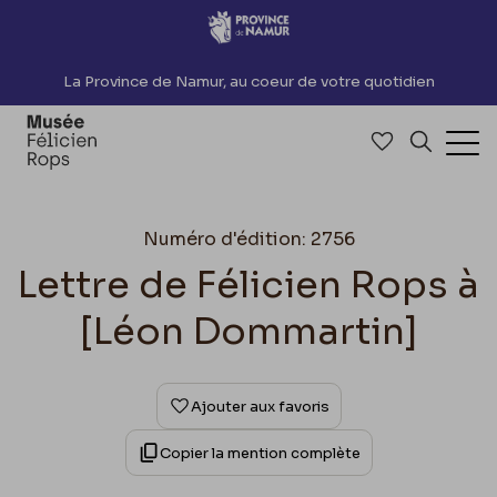
Accèder directement au contenu
La Province de Namur, au coeur de votre quotidien
Accéder à me
Recherch
Ouv
Numéro d'édition: 2756
Lettre de Félicien Rops à
[Léon Dommartin]
Ajouter aux favoris
Copier la mention complète