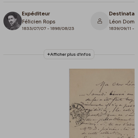
Expéditeur
Destinatai
Félicien Rops
Léon Domm
1833/07/07 - 1898/08/23
1839/09/11 - 
N° d'inventaire
Collationnage
Afficher plus d'infos
II/6655/468/177
Autographe
Date de fin
Cachet d'envoi
1885/01/19
1885/01/19
Cachet réception
1885/01/20
Lieu de conservation
Belgique, Bruxelles, Bibliothèque royale de
Belgique, Cabinet des Manuscrits