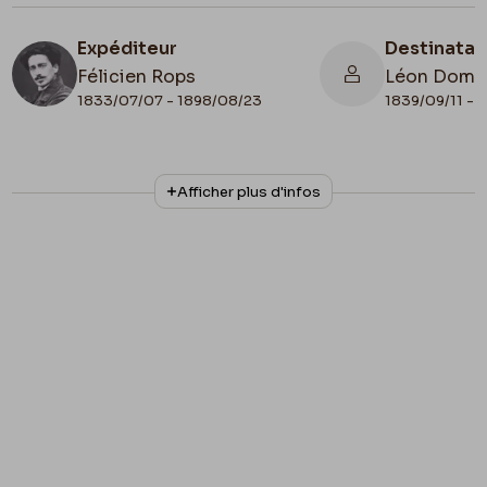
Expéditeur
Destinatai
Félicien Rops
Léon Domm
1833/07/07 - 1898/08/23
1839/09/11 - 
N° d'inventaire
Collationnage
Afficher plus d'infos
II/6655/470/70
Autographe
Lieu de conservation
Belgique, Bruxelles, Bibliothèque royale de
Belgique, Cabinet des Manuscrits