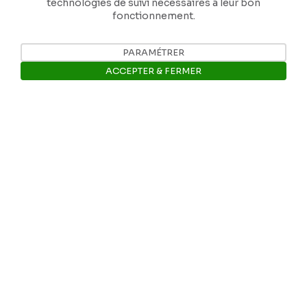
technologies de suivi nécessaires à leur bon
fonctionnement.
PARAMÉTRER
Nos coordonnées
ACCEPTER & FERMER
Tél: +32 81 77 67 55
Ouvrir la barre de gestion des 
E-mail: info@museerops.be
Instagram
Facebook
Ropslettres