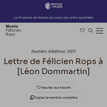
Accèder directement au contenu
La Province de Namur, au coeur de votre quotidien
Accéder à me
Recherch
Ouv
Numéro d'édition: 2517
Lettre de Félicien Rops à
[Léon Dommartin]
Ajouter aux favoris
Copier la mention complète