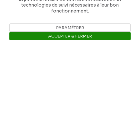
technologies de suivi nécessaires à leur bon
fonctionnement.
PARAMÉTRER
Nos coordonnées
ACCEPTER & FERMER
Tél: +32 81 77 67 55
Ouvrir la barre de gestion des 
E-mail: info@museerops.be
Instagram
Facebook
Ropslettres