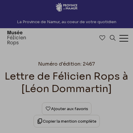
Accèder directement au contenu
La Province de Namur, au coeur de votre quotidien
Accéder à me
Recherch
Ouv
Numéro d'édition: 2467
Lettre de Félicien Rops à
[Léon Dommartin]
Ajouter aux favoris
Copier la mention complète