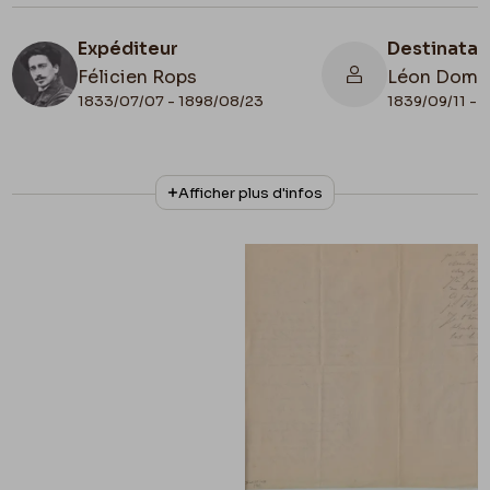
Expéditeur
Destinatai
Félicien Rops
Léon Domm
1833/07/07 - 1898/08/23
1839/09/11 - 
N° d'inventaire
Collationnage
Afficher plus d'infos
II/6655/470/20
Autographe
Lieu de conservation
Belgique, Bruxelles, Bibliothèque royale de
Belgique, Cabinet des Manuscrits