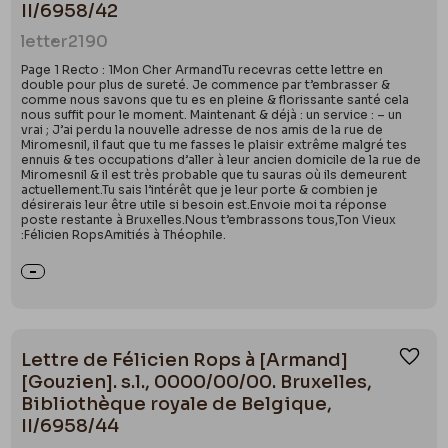
II/6958/42
letter
2190
Page 1 Recto : 1Mon Cher ArmandTu recevras cette lettre en
double pour plus de sureté. Je commence par t’embrasser &
comme nous savons que tu es en pleine & florissante santé cela
nous suffit pour le moment. Maintenant & déjà : un service : – un
vrai ; J’ai perdu la nouvelle adresse de nos amis de la rue de
Miromesnil, il faut que tu me fasses le plaisir extrême malgré tes
ennuis & tes occupations d’aller à leur ancien domicile de la rue de
Miromesnil & il est très probable que tu sauras où ils demeurent
actuellement.Tu sais l’intérêt que je leur porte & combien je
désirerais leur être utile si besoin est.Envoie moi ta réponse
poste restante à Bruxelles.Nous t’embrassons tous,Ton Vieux
:Félicien RopsAmitiés à Théophile.
Lettre de Félicien Rops à [Armand]
Ajou
[Gouzien]. s.l., 0000/00/00. Bruxelles,
Bibliothèque royale de Belgique,
II/6958/44