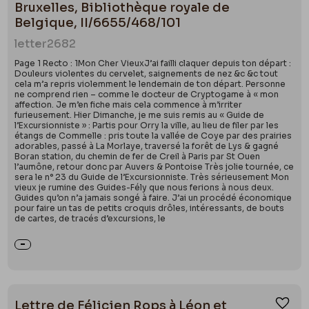
Bruxelles, Bibliothèque royale de
Belgique, II/6655/468/101
letter
2682
Page 1 Recto : 1Mon Cher VieuxJ’ai failli claquer depuis ton départ :
Douleurs violentes du cervelet, saignements de nez &c &c tout
cela m’a repris violemment le lendemain de ton départ. Personne
ne comprend rien – comme le docteur de Cryptogame à « mon
affection. Je m’en fiche mais cela commence à m’irriter
furieusement. Hier Dimanche, je me suis remis au « Guide de
l’Excursionniste » : Partis pour Orry la ville, au lieu de filer par les
étangs de Commelle : pris toute la vallée de Coye par des prairies
adorables, passé à La Morlaye, traversé la forêt de Lys & gagné
Boran station, du chemin de fer de Creil à Paris par St Ouen
l’aumône, retour donc par Auvers & Pontoise Très jolie tournée, ce
sera le n° 23 du Guide de l’Excursionniste. Très sérieusement Mon
vieux je rumine des Guides-Fély que nous ferions à nous deux.
Guides qu’on n’a jamais songé à faire. J’ai un procédé économique
pour faire un tas de petits croquis drôles, intéressants, de bouts
de cartes, de tracés d’excursions, le
Lettre de Félicien Rops à Léon et