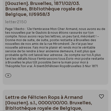
[Gouzien]. Bruxelles, 1871/02/03.
Bruxelles, Bibliothèque royale de
Belgique, II/6958/3
letter
2150
Page 1 Recto : 1Je t’embrasse Mon Cher Armand, nous avons eu de
tes nouvelles par le Gaulois & nous étions rassurés sur ton
compte. Nous avons reçu tes lettres, un peu tard, mécréant ! –
Donne moi de suite, de suite, poste restante à Bruxelles des
nouvelles de nos amis de la rue Miromésnil. Je n’ai pas leur
nouvelle adresse. Fais moi le plaisir et rends moi le véritable
service de te rendre à leur ancienne demeure, il est plus que
probable qu’ils ont laissé leur adresse. Je compte sur toi.À plus
tard les détails.Nous t’embrassons tous.Écris-moi poste restante
à Bruxelles le plus tôt possible.Serre la main pour moi à
Théophile.Ton vrai. À bientôtFélicien RopsBruxelles 3 févr 1871
Lettre de Félicien Rops à Armand
Ajou
[Gouzien]. s.l., 0000/00/00. Bruxelles,
Bibliothèque royale de Belgique,