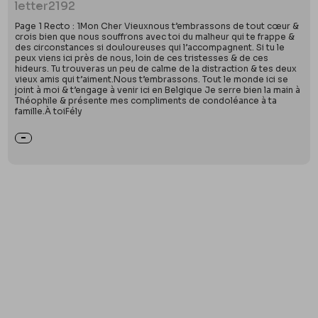
letter
2192
Page 1 Recto : 1Mon Cher Vieuxnous t’embrassons de tout cœur &
crois bien que nous souffrons avec toi du malheur qui te frappe &
des circonstances si douloureuses qui l’accompagnent. Si tu le
peux viens ici près de nous, loin de ces tristesses & de ces
hideurs. Tu trouveras un peu de calme de la distraction & tes deux
vieux amis qui t’aiment.Nous t’embrassons. Tout le monde ici se
joint à moi & t’engage à venir ici en Belgique Je serre bien la main à
Théophile & présente mes compliments de condoléance à ta
famille.À toiFély