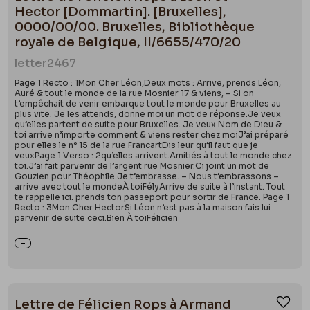
Ajou
Hector [Dommartin]. [Bruxelles],
0000/00/00. Bruxelles, Bibliothèque
royale de Belgique, II/6655/470/20
letter
2467
Page 1 Recto : 1Mon Cher Léon,Deux mots : Arrive, prends Léon,
Auré & tout le monde de la rue Mosnier 17 & viens, – Si on
t’empêchait de venir embarque tout le monde pour Bruxelles au
plus vite. Je les attends, donne moi un mot de réponse.Je veux
qu’elles partent de suite pour Bruxelles. Je veux Nom de Dieu &
toi arrive n’importe comment & viens rester chez moiJ’ai préparé
pour elles le n° 15 de la rue FrancartDis leur qu’il faut que je
veuxPage 1 Verso : 2qu’elles arrivent.Amitiés à tout le monde chez
toi.J’ai fait parvenir de l’argent rue Mosnier.Ci joint un mot de
Gouzien pour Théophile.Je t’embrasse. – Nous t’embrassons –
arrive avec tout le mondeÀ toiFélyArrive de suite à l’instant. Tout
te rappelle ici. prends ton passeport pour sortir de France. Page 1
Recto : 3Mon Cher HectorSi Léon n’est pas à la maison fais lui
parvenir de suite ceci.Bien À toiFélicien
Lettre de Félicien Rops à Armand
Ajou