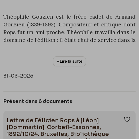
Théophile Gouzien est le frère cadet de Armand
Gouzien (1839-1892). Compositeur et critique dont
Rops fut un ami proche. Théophile travailla dans le
domaine de l’édition : il était chef de service dans la
maison Hachette et administrateur de
La Fronde :
revue des Lettres et des Arts
dont le rédacteur en
Lire la suite
chef était le journaliste et dramaturge Georges
Maillard (1837-1897).
31-03-2025
Présent dans 6 documents
Lettre de Félicien Rops à [Léon]
Ajou
[Dommartin]. Corbeil-Essonnes,
1892/10/24. Bruxelles, Bibliothèque