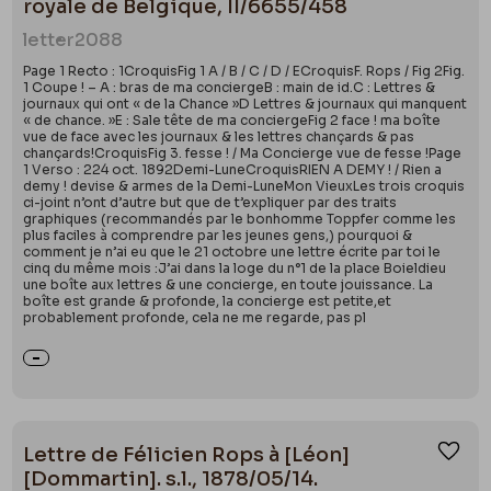
royale de Belgique, II/6655/458
letter
2088
Page 1 Recto : 1CroquisFig 1 A / B / C / D / ECroquisF. Rops / Fig 2Fig.
1 Coupe ! – A : bras de ma conciergeB : main de id.C : Lettres &
journaux qui ont « de la Chance »D Lettres & journaux qui manquent
« de chance. »E : Sale tête de ma conciergeFig 2 face ! ma boîte
vue de face avec les journaux & les lettres chançards & pas
chançards!CroquisFig 3. fesse ! / Ma Concierge vue de fesse !Page
1 Verso : 224 oct. 1892Demi-LuneCroquisRIEN A DEMY ! / Rien a
demy ! devise & armes de la Demi-LuneMon VieuxLes trois croquis
ci-joint n’ont d’autre but que de t’expliquer par des traits
graphiques (recommandés par le bonhomme Toppfer comme les
plus faciles à comprendre par les jeunes gens,) pourquoi &
comment je n’ai eu que le 21 octobre une lettre écrite par toi le
cinq du même mois :J’ai dans la loge du n°1 de la place Boieldieu
une boîte aux lettres & une concierge, en toute jouissance. La
boîte est grande & profonde, la concierge est petite,et
probablement profonde, cela ne me regarde, pas pl
Lettre de Félicien Rops à [Léon]
Ajou
[Dommartin]. s.l., 1878/05/14.