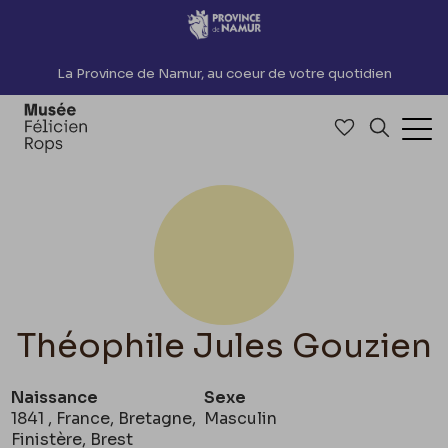
Accèder directement au contenu
La Province de Namur, au coeur de votre quotidien
Accéder à me
Recherch
Ouv
Théophile Jules Gouzien
Naissance
Sexe
1841 , France, Bretagne,
Masculin
Finistère, Brest