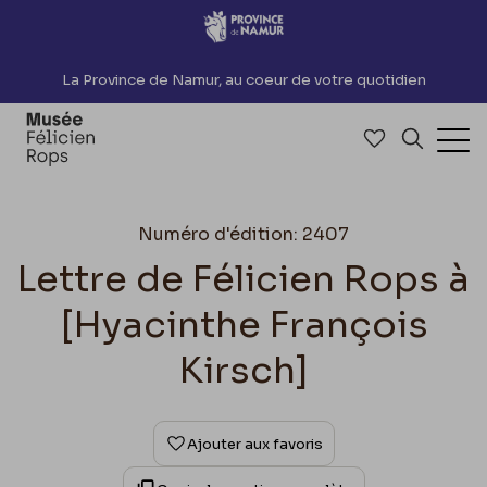
Accèder directement au contenu
La Province de Namur, au coeur de votre quotidien
Accéder à me
Recherch
Ouv
Numéro d'édition: 2407
Lettre de Félicien Rops à
[Hyacinthe François
Kirsch]
Ajouter aux favoris