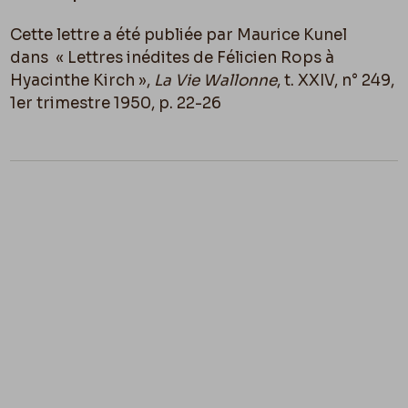
Sœur de la beauté !
Cette lettre a été publiée par Maurice Kunel
Croquis
dans « Lettres inédites de Félicien Rops à
Hyacinthe Kirch »,
La Vie Wallonne
, t. XXIV, n° 249,
Finis coronat opus !
1er trimestre 1950, p. 22-26
Les choses d’ici bas ont le pire destin !