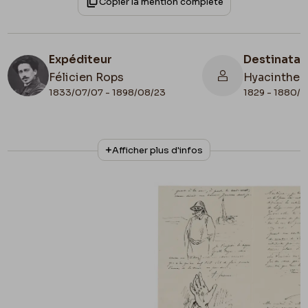
Copier la mention complète
Expéditeur
Destinatai
Félicien Rops
Hyacinthe F
1833/07/07 - 1898/08/23
1829 - 1880/
N° d'inventaire
Afficher plus d'infos
MRBAB/AACB/009583
Collationnage
Photographie
Lieu de conservation
Belgique, Bruxelles, Musées Royaux des
Beaux-Arts de Belgique, Archives de l'Art
Contemporain
Illustration
Lettre illustrée