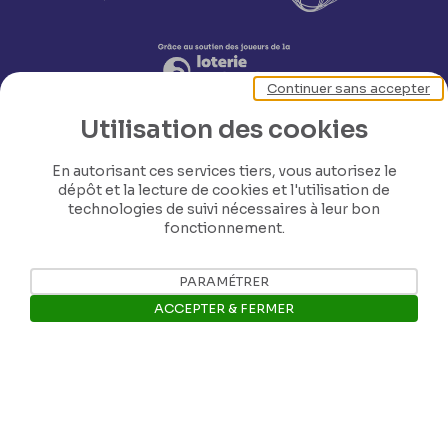
Continuer sans accepter
Utilisation des cookies
En autorisant ces services tiers, vous autorisez le
dépôt et la lecture de cookies et l'utilisation de
technologies de suivi nécessaires à leur bon
fonctionnement.
Nos coordonnées
PARAMÉTRER
Tél: +32 81 77 67 55
ACCEPTER & FERMER
Ouvrir la barre de gestion des 
E-mail: info@museerops.be
Instagram