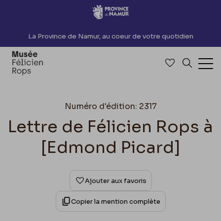
Accèder directement au contenu
La Province de Namur, au coeur de votre quotidien
Accéder à me
Recherch
Ouv
Numéro d'édition: 2317
Lettre de Félicien Rops à
[Edmond Picard]
Ajouter aux favoris
Copier la mention complète