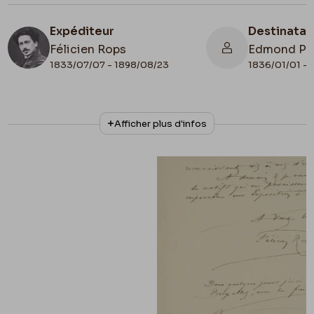
Expéditeur
Destinatai
Félicien Rops
Edmond Pi
1833/07/07 - 1898/08/23
1836/01/01 - 
N° d'inventaire
Collationnage
Afficher plus d'infos
ML/00631/0054
Autographe
Lieu de conservation
Belgique, Bruxelles, Archives et Musée de la
Littérature