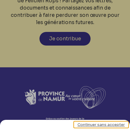
de Félicien Rops ! Partagez vos lettres,
documents et connaissances afin de
contribuer à faire perdurer son œuvre pour
les générations futures.
Je contribue
Continuer sans accepter