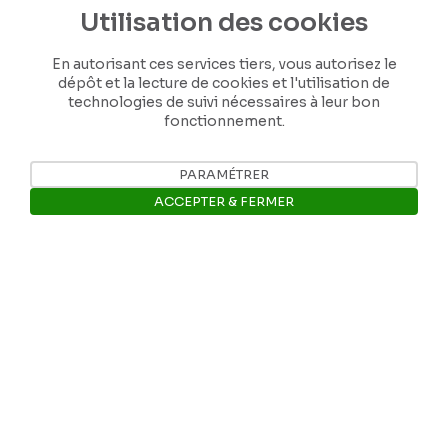
Utilisation des cookies
En autorisant ces services tiers, vous autorisez le
dépôt et la lecture de cookies et l'utilisation de
technologies de suivi nécessaires à leur bon
fonctionnement.
Nos coordonnées
PARAMÉTRER
ACCEPTER & FERMER
Tél: +32 81 77 67 55
Ouvrir la barre de gestion des 
E-mail: info@museerops.be
Instagram
Facebook