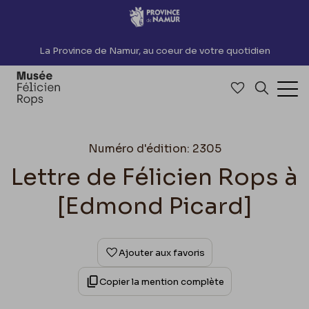
Accèder directement au contenu
La Province de Namur, au coeur de votre quotidien
Accéder à me
Recherch
Ouv
Numéro d'édition: 2305
Lettre de Félicien Rops à
[Edmond Picard]
Ajouter aux favoris
Copier la mention complète