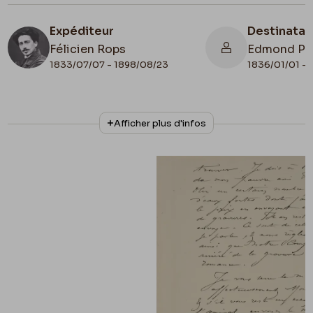
Expéditeur
Destinatai
Félicien Rops
Edmond Pi
1833/07/07 - 1898/08/23
1836/01/01 - 
N° d'inventaire
Collationnage
Afficher plus d'infos
ML/00631/0041
Autographe
Date de fin
1884/08/12
Lieu de conservation
Belgique, Bruxelles, Archives et Musée de la
Littérature