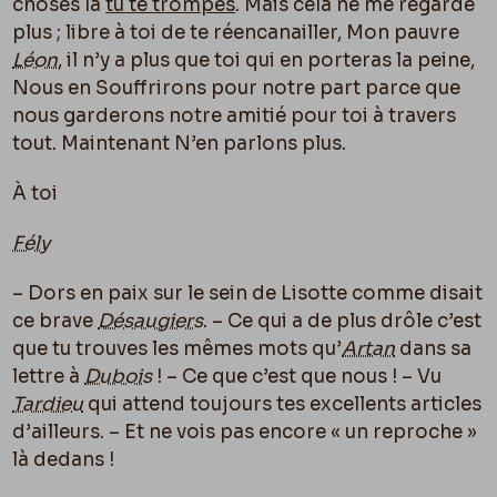
choses là
tu te trompes
. Mais cela ne me regarde
plus ; libre à toi de te réencanailler, Mon pauvre
Léon
, il n’y a plus que toi qui en porteras la peine,
Nous en Souffrirons pour notre part parce que
nous garderons notre amitié pour toi à travers
tout. Maintenant N’en parlons plus.
À toi
Fély
– Dors en paix sur le sein de Lisotte comme disait
ce brave
Désaugiers
. – Ce qui a de plus drôle c’est
que tu trouves les mêmes mots qu’
Artan
dans sa
lettre à
Dubois
! – Ce que c’est que nous ! – Vu
Tardieu
qui attend toujours tes excellents articles
d’ailleurs. – Et ne vois pas encore « un reproche »
là dedans !