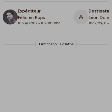
Expéditeur
Destinatai
Félicien Rops
Léon Domm
1833/07/07 - 1898/08/23
1839/09/11 - 
N° d'inventaire
Collationnage
Afficher plus d'infos
II/6655/462/3
Autographe
Lieu de conservation
Belgique, Bruxelles, Bibliothèque royale de
Belgique, Cabinet des Manuscrits
Illustration
Lettre illustrée