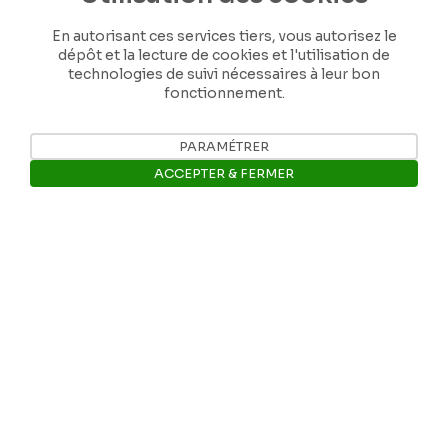
En autorisant ces services tiers, vous autorisez le
dépôt et la lecture de cookies et l'utilisation de
technologies de suivi nécessaires à leur bon
fonctionnement.
Nos coordonnées
PARAMÉTRER
ACCEPTER & FERMER
Tél: +32 81 77 67 55
Ouvrir la barre de gestion des 
E-mail: info@museerops.be
Instagram
Facebook