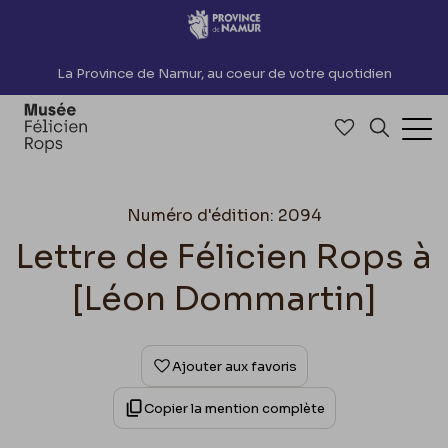
Accèder directement au contenu
La Province de Namur, au coeur de votre quotidien
Accéder à me
Recherch
Ouv
Numéro d'édition: 2094
Lettre de Félicien Rops à
[Léon Dommartin]
Ajouter aux favoris
Copier la mention complète