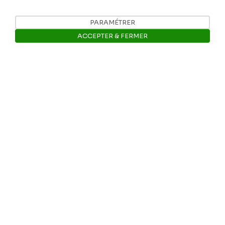
Tél: +32 81 77 67 55
PARAMÉTRER
ACCEPTER & FERMER
E-mail: info@museerops.be
Ouvrir la barre de gestion des 
Instagram
Facebook
Ropslettres
Le site web du musée
Les collections du musée