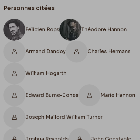
Personnes citées
Félicien Rops
Théodore Hannon
Armand Dandoy
Charles Hermans
William Hogarth
Edward Burne-Jones
Marie Hannon
Joseph Mallord William Turner
Joshua Reynolds
John Constable