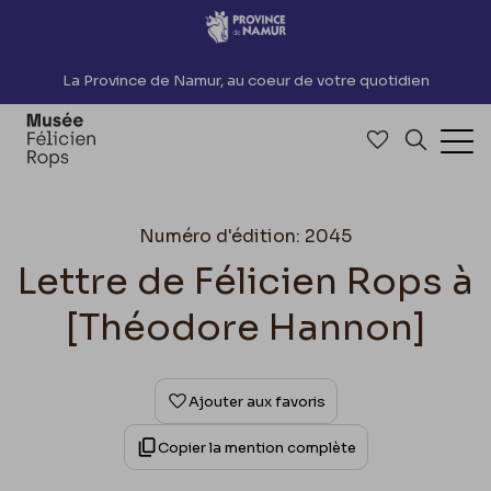
Accèder directement au contenu
La Province de Namur, au coeur de votre quotidien
Accéder à me
Recherch
Ouv
Numéro d'édition: 2045
Lettre de Félicien Rops à
[Théodore Hannon]
Ajouter aux favoris
Copier la mention complète