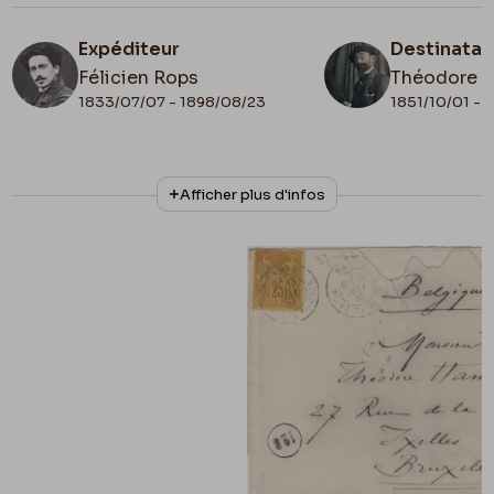
Expéditeur
Destinatai
Félicien Rops
Théodore 
1833/07/07 - 1898/08/23
1851/10/01 - 
N° d'inventaire
Collationnage
Afficher plus d'infos
ML/00026/0165
Autographe
Date de fin
Cachet d'envoi
1883/05/28
1883/05/28
Cachet réception
1883/05/29
Lieu de conservation
Belgique, Bruxelles, Archives et Musée de la
Littérature
Apostille
37-162 / sur l'Angleterre et ses artistes / 28
mai 1883