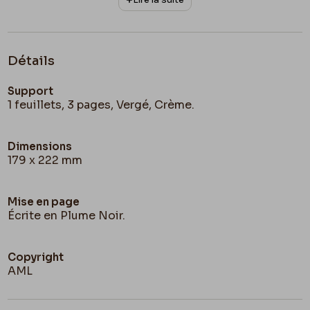
À toi Ma vieille Branche & a bientôt.
Fély
Détails
Bonnes amitiés à
Mme Hannon
.
Support
1 feuillets, 3 pages, Vergé, Crème.
Dimensions
179 x 222 mm
Mise en page
Écrite en Plume Noir.
Copyright
AML