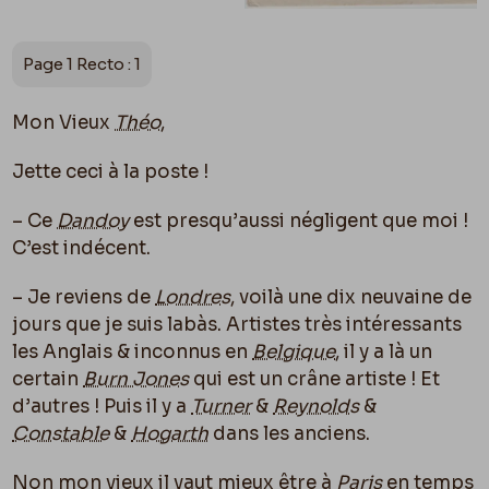
Page 1 Recto : 1
Mon Vieux
Théo
,
Jette ceci à la poste !
– Ce
Dandoy
est presqu’aussi négligent que moi !
C’est indécent.
– Je reviens de
Londres
, voilà une dix neuvaine de
jours que je suis labàs. Artistes très intéressants
les Anglais & inconnus en
Belgique
, il y a là un
certain
Burn Jones
qui est un crâne artiste ! Et
d’autres ! Puis il y a
Turner
&
Reynolds
&
Constable
&
Hogarth
dans les anciens.
Non mon vieux il vaut mieux être à
Paris
en temps