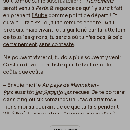
soit tombé sur le susdit atelier : –
Herremans
serait venu à
Paris
, & regarde ce qu’il y aurait fait
en prenant
l’Aube
comme point de départ ! Et
qu’a-t-il fait ?? Toi, tu te remues encore ! &
tu
produis
, mais vivant ici, aiguilloné par la lutte loin
de tous les girons,
tu serais o
ù
tu n’es pas,
& cela
certainement
,
sans conteste
.
Ne pouvant vivre ici, tu dois plus souvent y venir.
C’est un devoir d’artiste qu’il te faut remplir,
coûte que coûte.
– Envoie moi le
Au pays de Manneken-
Piss
aussitôt
les Sataniques
reçues. Je te porterai
dans cinq ou six semaines un « tas d’affaires »
Tiens moi au courant de ce que tu fais pendant
l’Été &
o
ù
tu vas
surtout. Je ne veux pas aller à
Heyst
cette année, mais je veux aller en
Belgique
.
Lire la suite