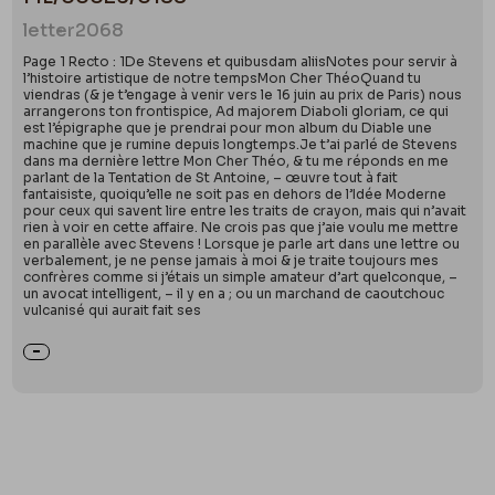
letter
2068
Page 1 Recto : 1De Stevens et quibusdam aliisNotes pour servir à
l’histoire artistique de notre tempsMon Cher ThéoQuand tu
viendras (& je t’engage à venir vers le 16 juin au prix de Paris) nous
arrangerons ton frontispice, Ad majorem Diaboli gloriam, ce qui
est l’épigraphe que je prendrai pour mon album du Diable une
machine que je rumine depuis longtemps.Je t’ai parlé de Stevens
dans ma dernière lettre Mon Cher Théo, & tu me réponds en me
parlant de la Tentation de St Antoine, – œuvre tout à fait
fantaisiste, quoiqu’elle ne soit pas en dehors de l’Idée Moderne
pour ceux qui savent lire entre les traits de crayon, mais qui n’avait
rien à voir en cette affaire. Ne crois pas que j’aie voulu me mettre
en parallèle avec Stevens ! Lorsque je parle art dans une lettre ou
verbalement, je ne pense jamais à moi & je traite toujours mes
confrères comme si j’étais un simple amateur d’art quelconque, –
un avocat intelligent, – il y en a ; ou un marchand de caoutchouc
vulcanisé qui aurait fait ses