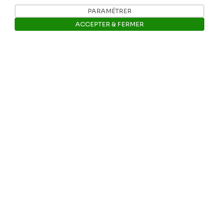
PARAMÉTRER
ACCEPTER & FERMER
Ouvrir la barre de gestion des 
Nos coordonnées
Tél: +32 81 77 67 55
E-mail: info@museerops.be