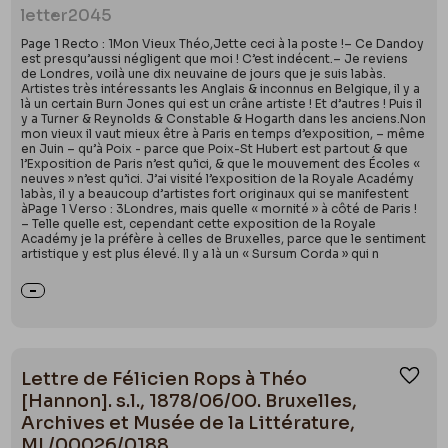
letter
2045
Page 1 Recto : 1Mon Vieux Théo,Jette ceci à la poste !– Ce Dandoy
est presqu’aussi négligent que moi ! C’est indécent.– Je reviens
de Londres, voilà une dix neuvaine de jours que je suis labàs.
Artistes très intéressants les Anglais & inconnus en Belgique, il y a
là un certain Burn Jones qui est un crâne artiste ! Et d’autres ! Puis il
y a Turner & Reynolds & Constable & Hogarth dans les anciens.Non
mon vieux il vaut mieux être à Paris en temps d’exposition, – même
en Juin – qu’à Poix - parce que Poix-St Hubert est partout & que
l’Exposition de Paris n’est qu’ici, & que le mouvement des Écoles «
neuves » n’est qu’ici. J’ai visité l’exposition de la Royale Académy
labàs, il y a beaucoup d’artistes fort originaux qui se manifestent
àPage 1 Verso : 3Londres, mais quelle « mornité » à côté de Paris !
– Telle quelle est, cependant cette exposition de la Royale
Académy je la préfère à celles de Bruxelles, parce que le sentiment
artistique y est plus élevé. Il y a là un « Sursum Corda » qui n
Lettre de Félicien Rops à Théo
Ajou
[Hannon]. s.l., 1878/06/00. Bruxelles,
Archives et Musée de la Littérature,
ML/00026/0188