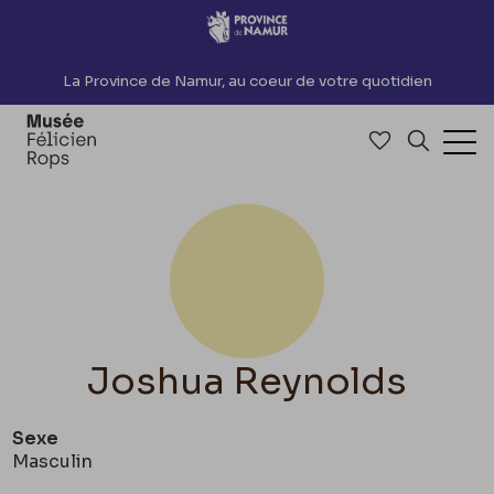
Accèder directement au contenu
La Province de Namur, au coeur de votre quotidien
Accéder à me
Recherch
Ouv
Joshua Reynolds
Sexe
Masculin