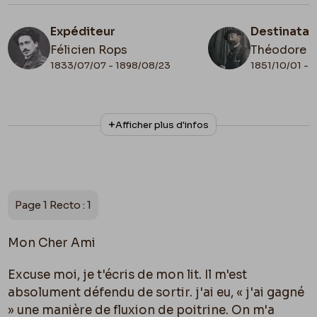
Expéditeur
Destinatai
Félicien Rops
Théodore 
1833/07/07 - 1898/08/23
1851/10/01 - 
N° d'inventaire
Collationnage
Afficher plus d'infos
ML/00026/0032
Autographe
Date de fin
Cachet d'envoi
1878/11/28
1878/11/28
Cachet réception
Page 1 Recto : 1
1878/11/29
Lieu de conservation
Mon Cher Ami
Belgique, Bruxelles, Archives et Musée de la
Littérature
Excuse moi, je t'écris de mon lit. Il m'est
Apostille
absolument défendu de sortir. j'ai eu, « j'ai gagné
47-29 / 28 novembre 1878
» une manière de fluxion de poitrine. On m'a