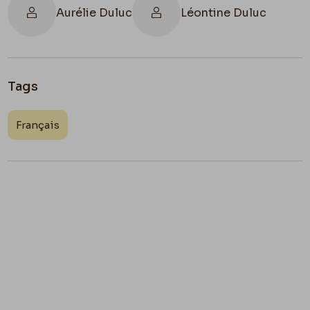
Aurélie Duluc
Léontine Duluc
Tags
Français