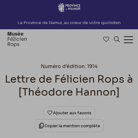
Accèder directement au contenu
La Province de Namur, au coeur de votre quotidien
Accéder à me
Recherch
Ouv
Numéro d'édition: 1914
Lettre de Félicien Rops à
[Théodore Hannon]
Ajouter aux favoris
Copier la mention complète