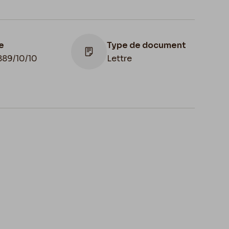
e
Type de document
889/10/10
Lettre
het d'envoi
Cachet réception
9/10/10
1889/10/11