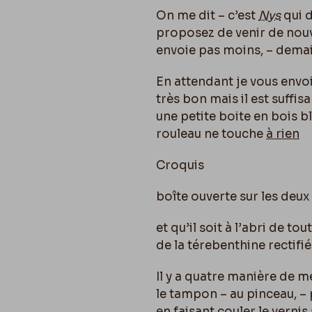
On me dit – c’est
Nys
qui d
proposez de venir de nou
envoie pas moins, – demai
En attendant je vous envoie
très bon mais il est suffisa
une petite boite en bois b
rouleau ne touche
à rien
Croquis
boîte ouverte sur les deux
et qu’il soit à l’abri de to
de la térebenthine rectifié
Il y a quatre manière de m
le tampon – au pinceau, –
en faisant couler le verni