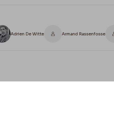
Adrien De Witte
Armand Rassenfosse
cookies