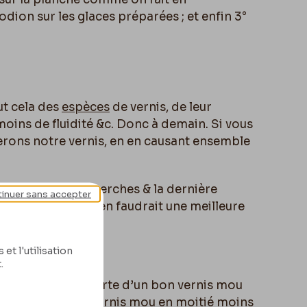
dion sur les glaces préparées ; et enfin 3°
ut cela des
espèces
de vernis, de leur
moins de fluidité &c. Donc à demain. Si vous
erons notre vernis, en en causant ensemble
idé dans ces recherches & la dernière
inuer sans accepter
son œuvre. Mais il en faudrait une meilleure
et l'utilisation
.
axiome : La découverte d’un bon vernis mou
ait de faire du vernis mou en moitié moins