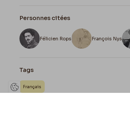
Personnes citées
Félicien Rops
François Nys
Tags
Français
Ouvrir la barre de gestion des 