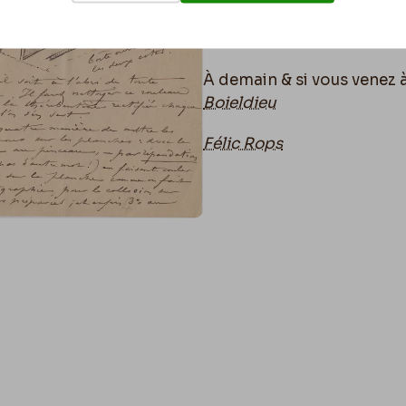
de temps que l’on en met 
pousser les planches «
co
À demain & si v
ou
s venez 
Boieldieu
Félic Rops