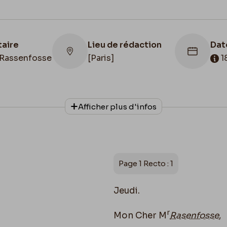
taire
Lieu de rédaction
Dat
Rassenfosse
[Paris]
1
onnage
Date de fin
Cac
Afficher plus d'infos
phe
1889/10/10
188
Illustration
le de
Lettre illustrée
Page 1 Recto : 1
Jeudi.
r
Mon Cher M
Rasenfosse
,