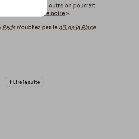
actuellement, & en outre on pourrait
mme de la manière noire
».
à
Paris
n’oubliez pas le
n°1 de la Place
Lire la suite