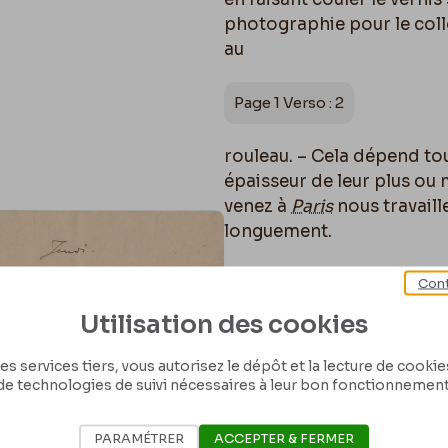
photographie pour le collo
au
Page 1 Verso : 2
rouleau. – Cela dépend to
épaisseur de leur plus ou 
venez à
Paris
nous travaill
longuement.
Courboin
le graveur m’a a
Cont
formule, la meilleure est 
Utilisation des cookies
encore !
es services tiers, vous autorisez le dépôt et la lecture de cookies 
Je vous passe la main.
de technologies de suivi nécessaires à leur bon fonctionnement
Et notez ceci qui est un 
PARAMÉTRER
ACCEPTER & FERMER
blanc
transparent
permettr