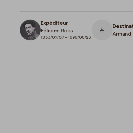
Expéditeur
Destina
Félicien Rops
Armand 
1833/07/07 - 1898/08/23
N° d'inventaire
Collati
II/6957/19/33
Autogra
Lieu de conservation
Belgique, Bruxelles, Bibliothèque roya
Belgique, Cabinet des Manuscrits