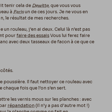
it tenir cela de
Dewitte
, que vous vous
veau à
Paris
un de ces jours. Je ne vous en
n, le résultat de mes recherches.
 un rouleau, j’en ai deux. Celui là n’est pas
nt p
ou
r
faire des essais
Vous lui ferez faire
lanc avec deux tasseaux de facon à ce que ce
 côtés.
ute poussière. Il faut nettoyer ce rouleau avec
e chaque fois que l’on s’en sert.
ettre les vernis mous sur les planches : avec
 par
répandation
(il n’y a pas d’autre mot !)
s sur la planche comme on fait en