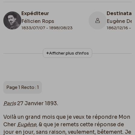
Expéditeur
Destinatai
Félicien Rops
Eugène De
1833/07/07 - 1898/08/23
1862/12/16 - 
N° d'inventaire
Collationnage
Afficher plus d'infos
72039/27
Scan
Date de fin
Cachet d'envoi
1893/01/27
1893/01/28
Lieu de conservation
Page 1 Recto : 1
France, Paris, Ancienne collection du Musée
des lettres et manuscrits
Paris
27 Janvier 1893.
Voilà un grand mois que je veux te répondre Mon
Cher
Eugène
, & que je remets cette réponse de
jour en jour, sans raison, veulement, bêtement. Je