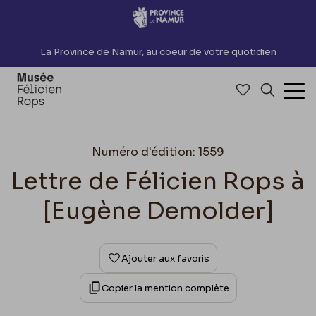
Accèder directement au contenu
La Province de Namur, au coeur de votre quotidien
Accéder à me
Recherch
Ouv
Numéro d'édition: 1559
Lettre de Félicien Rops à
[Eugène Demolder]
Ajouter aux favoris
Copier la mention complète