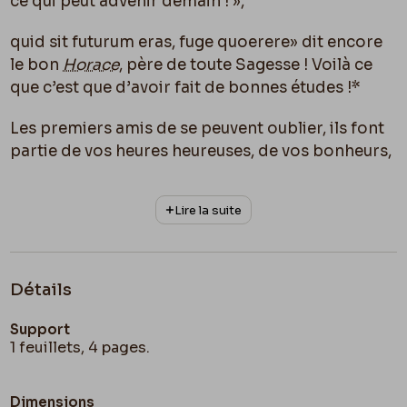
ce qui peut advenir demain ! »,
quid sit futurum eras, fuge quoerere» dit encore
le bon
Horace
, père de toute Sagesse ! Voilà ce
que c’est que d’avoir fait de bonnes études !*
Les premiers amis de se peuvent oublier, ils font
partie de vos heures heureuses, de vos bonheurs,
et de vos deuils aussi. Mais ils se remplacent, si
vous avez encore en vous assez de virtualité pour
Lire la suite
vous intéresser aux hommes & à leurs actes,
frères des vôtres ; – assez «
de terre
» pour y faire
à nouveau pousser la verte Espérance, & si la
Femme vous inspire toujours le sourire &
Détails
l’Éternel Désir, & l’Éternelle Ardeur !
Support
1 feuillets, 4 pages.
– Il me semble que j’ai encore quelques mots à
redire, aux autres des choses mystérieuses que la
bonne Nature a pu me confier ; et que j’ai
Dimensions